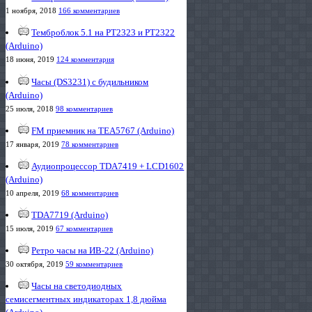
1 ноября, 2018
166 комментариев
Темброблок 5.1 на PT2323 и PT2322
(Arduino)
18 июня, 2019
124 комментария
Часы (DS3231) с будильником
(Arduino)
25 июля, 2018
98 комментариев
FM приемник на TEA5767 (Arduino)
17 января, 2019
78 комментариев
Аудиопроцессор TDA7419 + LCD1602
(Arduino)
10 апреля, 2019
68 комментариев
TDA7719 (Arduino)
15 июля, 2019
67 комментариев
Ретро часы на ИВ-22 (Arduino)
30 октября, 2019
59 комментариев
Часы на светодиодных
семисегментных индикаторах 1,8 дюйма