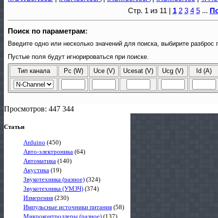
Стр. 1 из 11 |
1
2
3
4
5
...
П
Поиск по параметрам:
Введите одно или несколько значений для поиска, выбирите разброс 
Пустые поля будут игнорироваться при поиске.
Тип канала
Pc (W)
Uce (V)
Ucesat (V)
Ucg (V)
Id (A)
Просмотров: 447 344
Статьи
Arduino
(450)
Авто-электроника
(64)
Автоматика
(140)
Акустика
(19)
Звукотехника (разное)
(324)
Звукотехника (УМЗЧ)
(374)
Измерения
(230)
Импульсные источники питания
(58)
Микроконтроллеры (разное)
(137)