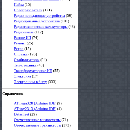
Пайка
(15)
Преобразователи
(121)
Радио передающие устройства
(59)
Радиоприемные устройства
(101)
Радиотехнические калькуляторы
(43)
Радиошкола
(112)
Разное ИП
(74)
Ремонт
(25)
Ретро
(15)
Справка
(196)
Стабилизаторы
(94)
Теплотехника
(43)
Трансформаторные ИП
(55)
Электрика
(17)
Электроника в быту
(333)
Справочник
ATmega328 (Arduino IDE)
(9)
ATtiny2313 (Arduino IDE)
(4)
Datasheet
(29)
Отечественные микросхемы
(71)
Отечественные транзисторы
(173)