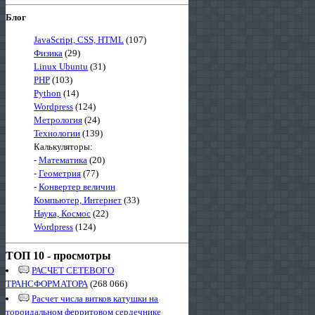
Блог
JavaScript, CSS, HTML
(107)
Физика
(29)
Linux Ubuntu
(31)
PHP
(103)
Python
(14)
Wordpress
(124)
Метрология
(24)
Технологии
(139)
Калькуляторы:
-
Математика
(20)
-
Геометрия
(77)
-
Конвертер величин
Компьютер, Интернет
(33)
Наука, Космос
(22)
Wordpress
(124)
ТОП 10 - просмотры
РАСЧЕТ СЕТЕВОГО
ТРАНСФОРМАТОРА
(268 066)
Расчет числа витков катушки на
тороидальном ферритовом сердечнике