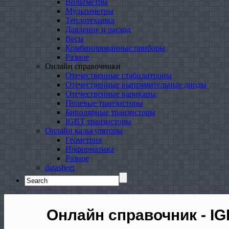
Вольтметры
Мультиметры
Теплотехника
Давление и расход
Весы
Комбинированные приборы
Разное
Онлайн справочники
Отечественные стабилитроны
Отечественные выпрямительные диоды
Отечественные варикапы
Полевые транзисторы
Биполярные транзисторы
IGBT транзисторы
Онлайн калькуляторы
Геометрия
Информатика
Разное
datasheet
Search
for:
Онлайн справочник - I