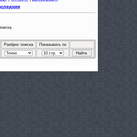
оследняя
поиска.
Разброс поиска
Показывать по