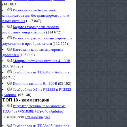
(145 863)
Расчет емкости балластного
конденсатора для бестрансформаторного
блока питания
(117 047)
Кодовая маркировка емкости
импортных конденсаторов
(114 672)
Расчет импульсного трансформатора
двухтактного преобразователя
(112 757)
Цветовая и кодовая маркировка
дросселей
(105 809)
Мощный источник питания 4…30В
20А
(98 825)
Темброблок на TDA8425 (Arduino)
(96 711)
Источник питания 0…300В
(95 102)
Темброблок 5.1 на PT2323 и PT2322
(Arduino)
(92 148)
ТОП 10 - комментарии
Регулятор тембра на микросхеме
TDA7439+VS1838B+KY-040 (Arduino)
11 января, 2019
180 комментариев
Темброблок на TDA8425 (Arduino)