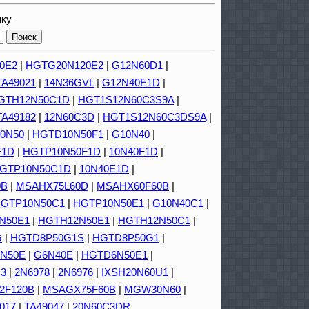
ику
0E2
|
HGTG20N120E2
|
G12N60D1
|
TA49021
|
14N36GVL
|
G12N40E1D
|
GTH12N50C1D
|
HGT1S12N60C3S9A
|
TA49182
|
12N60C3D
|
HGT1S12N60C3DS9A
|
0N50
|
HGTD10N50F1
|
G10N40
|
F1D
|
HGTP10N50F1D
|
10N40F1D
|
GTP10N50C1D
|
10N40E1D
|
0B
|
MSAHX75L60D
|
MSAHX60F60B
|
GTP10N50C1
|
HGTP10N50E1
|
G10N40C1
|
N50E1
|
HGTH12N50E1
|
HGTH12N50C1
|
G
|
HGTD8P50G1S
|
HGTD8P50G1
|
N50E
|
G6N40E
|
HGTD6N50E1
|
3
|
2N6978
|
2N6976
|
IXSH20N60U1
|
2F120B
|
MSAGX75F60B
|
MGW30N60
|
017
|
TA49047
|
20N60C3DR