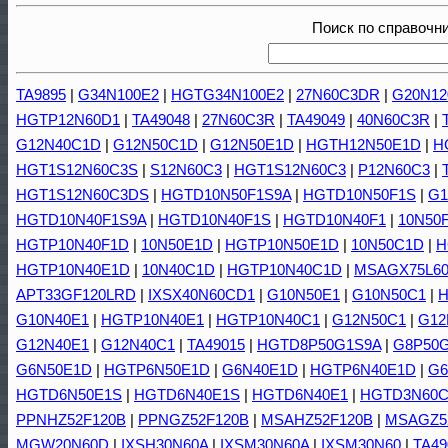
Поиск по справочн
TA9895
|
G34N100E2
|
HGTG34N100E2
|
27N60C3DR
|
G20N12
HGTP12N60D1
|
TA49048
|
27N60C3R
|
TA49049
|
40N60C3R
|
G12N40C1D
|
G12N50C1D
|
G12N50E1D
|
HGTH12N50E1D
|
H
HGT1S12N60C3S
|
S12N60C3
|
HGT1S12N60C3
|
P12N60C3
|
HGT1S12N60C3DS
|
HGTD10N50F1S9A
|
HGTD10N50F1S
|
G1
HGTD10N40F1S9A
|
HGTD10N40F1S
|
HGTD10N40F1
|
10N50
HGTP10N40F1D
|
10N50E1D
|
HGTP10N50E1D
|
10N50C1D
|
H
HGTP10N40E1D
|
10N40C1D
|
HGTP10N40C1D
|
MSAGX75L6
APT33GF120LRD
|
IXSX40N60CD1
|
G10N50E1
|
G10N50C1
|
H
G10N40E1
|
HGTP10N40E1
|
HGTP10N40C1
|
G12N50C1
|
G12
G12N40E1
|
G12N40C1
|
TA49015
|
HGTD8P50G1S9A
|
G8P50
G6N50E1D
|
HGTP6N50E1D
|
G6N40E1D
|
HGTP6N40E1D
|
G6
HGTD6N50E1S
|
HGTD6N40E1S
|
HGTD6N40E1
|
HGTD3N60C
PPNHZ52F120B
|
PPNGZ52F120B
|
MSAHZ52F120B
|
MSAGZ5
MGW20N60D
|
IXSH30N60A
|
IXSM30N60A
|
IXSM30N60
|
TA49