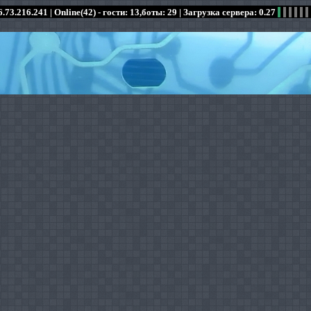
.73.216.241 |
Online(42) - гости: 13,боты: 29
| Загрузка сервера: 0.27
:
:
:
:
:
:
:
:
:
:
:
: