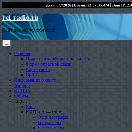
|
Дата: 8/7/2026 | Время: 12:37:35 AM
Ваш IP: 216
rcl-radio.ru
Сайт для радиолюбителей
☰
Главная
Политика конфиденциальности
Форма обратной связи
Карта сайта
Войти
Информация о сайте
Arduino
КИПиА
Форум
Ещё…
Блог
КИП и А — схемы
Осциллографы
Генераторы
Частотомеры