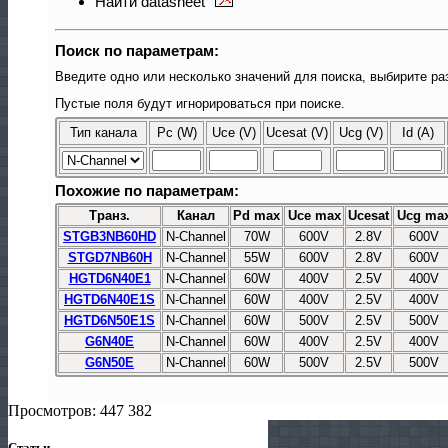
Найти datasheet
Поиск по параметрам:
Введите одно или несколько значений для поиска, выбирите ра
Пустые поля будут игнорироваться при поиске.
Тип канала
Pc (W)
Uce (V)
Ucesat (V)
Ucg (V)
Id (A)
Похожие по параметрам:
Транз.
Канал
Pd max
Uce max
Ucesat
Ucg ma
STGB3NB60HD
N-Channel
70W
600V
2.8V
600V
STGD7NB60H
N-Channel
55W
600V
2.8V
600V
HGTD6N40E1
N-Channel
60W
400V
2.5V
400V
HGTD6N40E1S
N-Channel
60W
400V
2.5V
400V
HGTD6N50E1S
N-Channel
60W
500V
2.5V
500V
G6N40E
N-Channel
60W
400V
2.5V
400V
G6N50E
N-Channel
60W
500V
2.5V
500V
Просмотров: 447 382
Статьи