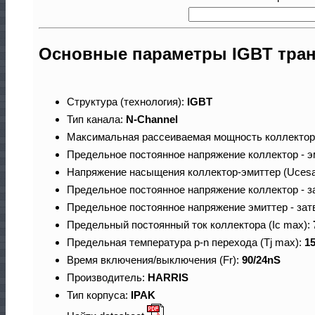
Основные параметры IGBT тра
Структура (технология):
IGBT
Тип канала:
N-Channel
Максимальная рассеиваемая мощность коллектор
Предельное постоянное напряжение коллектор - э
Напряжение насыщения коллектор-эмиттер (Ucesa
Предельное постоянное напряжение коллектор - з
Предельное постоянное напряжение эмиттер - зат
Предельный постоянный ток коллектора (Ic max):
Предельная температура p-n перехода (Tj max):
1
Время включения/выключения (Fr):
90/24nS
Производитель:
HARRIS
Тип корпуса:
IPAK