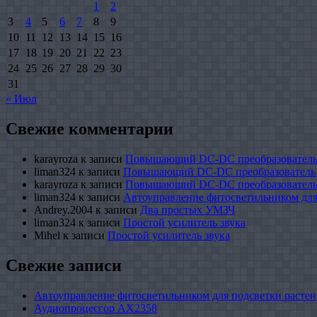
1
2
3
4
5
6
7
8
9
10
11
12
13
14
15
16
17
18
19
20
21
22
23
24
25
26
27
28
29
30
31
« Июл
Свежие комментарии
karayroza
к записи
Повышающий DC-DC преобразователь
liman324
к записи
Повышающий DC-DC преобразователь
karayroza
к записи
Повышающий DC-DC преобразователь
liman324
к записи
Автоуправление фитосветильником для
Andrey.2004
к записи
Два простых УМЗЧ
liman324
к записи
Простой усилитель звука
Mihel
к записи
Простой усилитель звука
Свежие записи
Автоуправление фитосветильником для подсветки растен
Аудиопроцессор AX2358