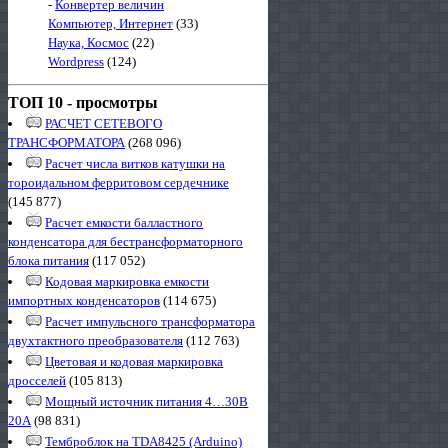
-
Конвертер величин
Компьютер, Интернет
(33)
Наука, Космос
(22)
Wordpress
(124)
ТОП 10 - просмотры
РАСЧЕТ СЕТЕВОГО
ТРАНСФОРМАТОРА
(268 096)
Расчет числа витков катушки на
тороидальном ферритовом сердечнике
(145 877)
Расчет емкости балластного
конденсатора для бестрансформаторного
блока питания
(117 052)
Кодовая маркировка емкости
импортных конденсаторов
(114 675)
Расчет импульсного трансформатора
двухтактного преобразователя
(112 763)
Цветовая и кодовая маркировка
дросселей
(105 813)
Мощный источник питания 4…30В
20А
(98 831)
Темброблок на TDA8425 (Arduino)