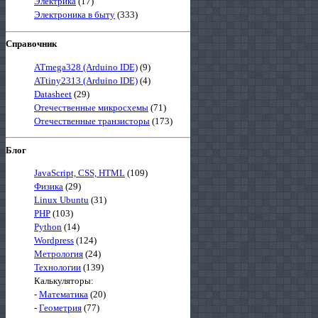
Электрика
(17)
Электроника в быту
(333)
Справочник
ATmega328 (Arduino IDE)
(9)
ATtiny2313 (Arduino IDE)
(4)
Datasheet
(29)
Отечественные микросхемы
(71)
Отечественные транзисторы
(173)
Блог
JavaScript, CSS, HTML
(109)
Физика
(29)
Linux Ubuntu
(31)
PHP
(103)
Python
(14)
Wordpress
(124)
Метрология
(24)
Технологии
(139)
Калькуляторы:
-
Математика
(20)
-
Геометрия
(77)