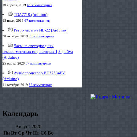
10 апреля, 2019
68 комментариев
TDA7719 (Arduino)
15 июля, 2019
67 комментариев
Ретро часы на ИВ-22 (Arduino)
30 октября, 2019
59 комментариев
Часы на светодиодных
семисегментных индикаторах 1,8 дюйма
(Arduino)
25 марта, 2020
57 комментариев
Аудиопроцессор BD37534FV
(Arduino)
11 октября, 2019
52 комментария
Календарь
Август 2026
Пн
Вт
Ср
Чт
Пт
Сб
Вс