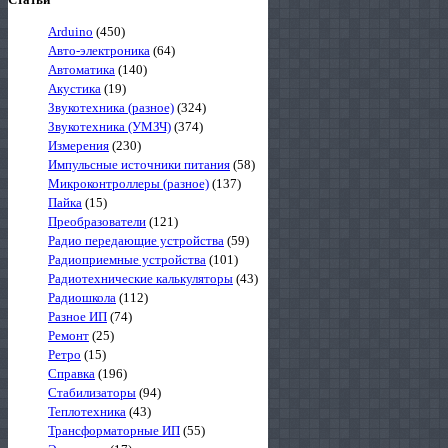
Arduino
(450)
Авто-электроника
(64)
Автоматика
(140)
Акустика
(19)
Звукотехника (разное)
(324)
Звукотехника (УМЗЧ)
(374)
Измерения
(230)
Импульсные источники питания
(58)
Микроконтроллеры (разное)
(137)
Пайка
(15)
Преобразователи
(121)
Радио передающие устройства
(59)
Радиоприемные устройства
(101)
Радиотехнические калькуляторы
(43)
Радиошкола
(112)
Разное ИП
(74)
Ремонт
(25)
Ретро
(15)
Справка
(196)
Стабилизаторы
(94)
Теплотехника
(43)
Трансформаторные ИП
(55)