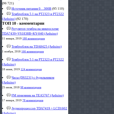
(96 721)
Источник питания 0…300В
(95 110)
Темброблок 5.1 на PT2323 и PT2322
(Arduino)
(92 170)
ТОП 10 - комментарии
Регулятор тембра на микросхеме
TDA7439+VS1838B+KY-040 (Arduino)
11 января, 2019
180 комментариев
Темброблок на TDA8425 (Arduino)
1 ноября, 2018
166 комментариев
Темброблок 5.1 на PT2323 и PT2322
(Arduino)
18 июня, 2019
124 комментария
Часы (DS3231) с будильником
(Arduino)
25 июля, 2018
98 комментариев
FM приемник на TEA5767 (Arduino)
17 января, 2019
78 комментариев
Аудиопроцессор TDA7419 + LCD1602
(Arduino)