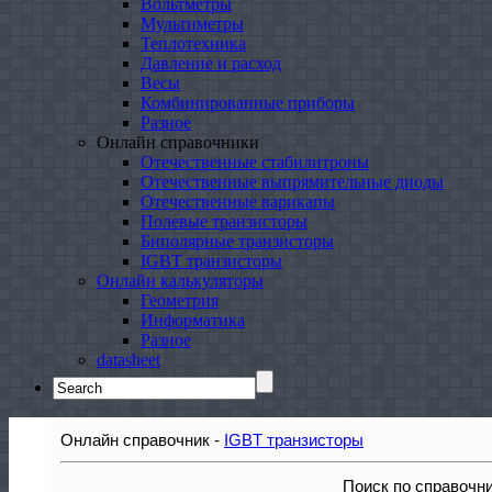
Вольтметры
Мультиметры
Теплотехника
Давление и расход
Весы
Комбинированные приборы
Разное
Онлайн справочники
Отечественные стабилитроны
Отечественные выпрямительные диоды
Отечественные варикапы
Полевые транзисторы
Биполярные транзисторы
IGBT транзисторы
Онлайн калькуляторы
Геометрия
Информатика
Разное
datasheet
Search
for:
Онлайн справочник -
IGBT транзисторы
Поиск по справочн