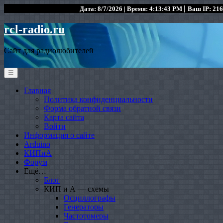
|
Дата: 8/7/2026 | Время: 4:13:43 PM
Ваш IP: 216
rcl-radio.ru
Сайт для радиолюбителей
☰
Главная
Политика конфиденциальности
Форма обратной связи
Карта сайта
Войти
Информация о сайте
Arduino
КИПиА
Форум
Ещё…
Блог
КИП и А — схемы
Осциллографы
Генераторы
Частотомеры