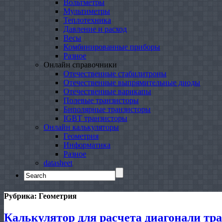
Вольтметры
Мультиметры
Теплотехника
Давление и расход
Весы
Комбинированные приборы
Разное
Онлайн справочники
Отечественные стабилитроны
Отечественные выпрямительные диоды
Отечественные варикапы
Полевые транзисторы
Биполярные транзисторы
IGBT транзисторы
Онлайн калькуляторы
Геометрия
Информатика
Разное
datasheet
Search
for:
Рубрика:
Геометрия
Калькулятор для расчета диагонали тр