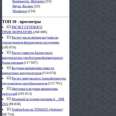
Компьютер, Интернет
(33)
Наука, Космос
(22)
Wordpress
(124)
ТОП 10 - просмотры
РАСЧЕТ СЕТЕВОГО
ТРАНСФОРМАТОРА
(268 089)
Расчет числа витков катушки на
тороидальном ферритовом сердечнике
(145 874)
Расчет емкости балластного
конденсатора для бестрансформаторного
блока питания
(117 047)
Кодовая маркировка емкости
импортных конденсаторов
(114 674)
Расчет импульсного трансформатора
двухтактного преобразователя
(112 761)
Цветовая и кодовая маркировка
дросселей
(105 813)
Мощный источник питания 4…30В
20А
(98 830)
Темброблок на TDA8425 (Arduino)
(96 714)