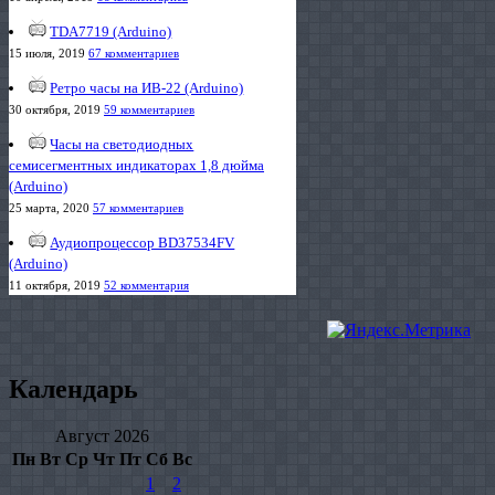
TDA7719 (Arduino)
15 июля, 2019
67 комментариев
Ретро часы на ИВ-22 (Arduino)
30 октября, 2019
59 комментариев
Часы на светодиодных
семисегментных индикаторах 1,8 дюйма
(Arduino)
25 марта, 2020
57 комментариев
Аудиопроцессор BD37534FV
(Arduino)
11 октября, 2019
52 комментария
Календарь
Август 2026
Пн
Вт
Ср
Чт
Пт
Сб
Вс
1
2