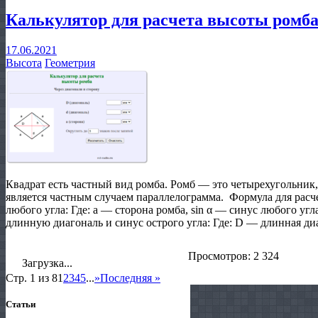
Калькулятор для расчета высоты ромб
17.06.2021
Высота
Геометрия
Квадрат есть частный вид ромба. Ромб — это четырехугольни
является частным случаем параллелограмма. Формула для расче
любого угла: Где: a — сторона ромба, sin α — синус любого уг
длинную диагональ и синус острого угла: Где: D — длинная диа
Просмотров: 2 324
Загрузка...
Стр. 1 из 8
1
2
3
4
5
...
»
Последняя »
Статьи