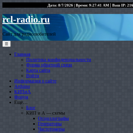
|
Дата: 8/7/2026 | Время: 9:27:41 AM
Ваш IP: 216
rcl-radio.ru
Сайт для радиолюбителей
☰
Главная
Политика конфиденциальности
Форма обратной связи
Карта сайта
Войти
Информация о сайте
Arduino
КИПиА
Форум
Ещё…
Блог
КИП и А — схемы
Осциллографы
Генераторы
Частотомеры