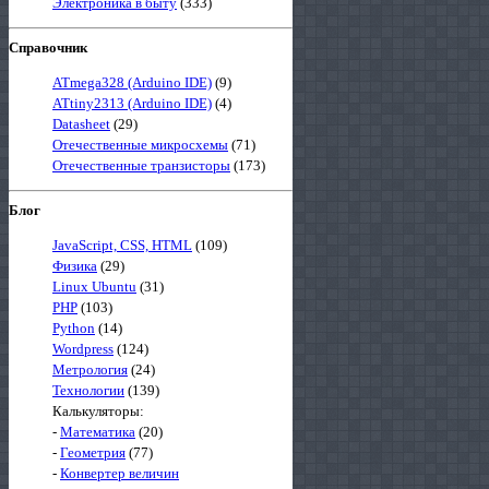
Электроника в быту
(333)
Справочник
ATmega328 (Arduino IDE)
(9)
ATtiny2313 (Arduino IDE)
(4)
Datasheet
(29)
Отечественные микросхемы
(71)
Отечественные транзисторы
(173)
Блог
JavaScript, CSS, HTML
(109)
Физика
(29)
Linux Ubuntu
(31)
PHP
(103)
Python
(14)
Wordpress
(124)
Метрология
(24)
Технологии
(139)
Калькуляторы:
-
Математика
(20)
-
Геометрия
(77)
-
Конвертер величин