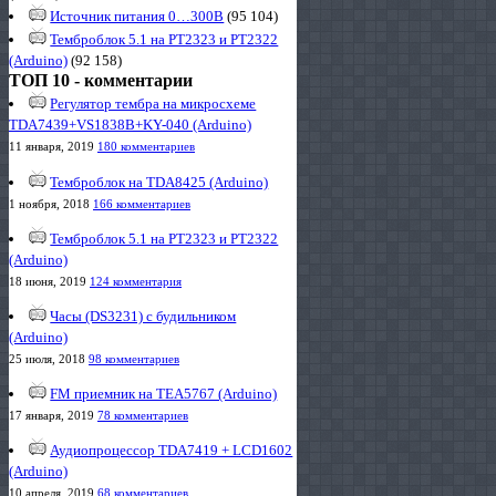
Источник питания 0…300В
(95 104)
Темброблок 5.1 на PT2323 и PT2322
(Arduino)
(92 158)
ТОП 10 - комментарии
Регулятор тембра на микросхеме
TDA7439+VS1838B+KY-040 (Arduino)
11 января, 2019
180 комментариев
Темброблок на TDA8425 (Arduino)
1 ноября, 2018
166 комментариев
Темброблок 5.1 на PT2323 и PT2322
(Arduino)
18 июня, 2019
124 комментария
Часы (DS3231) с будильником
(Arduino)
25 июля, 2018
98 комментариев
FM приемник на TEA5767 (Arduino)
17 января, 2019
78 комментариев
Аудиопроцессор TDA7419 + LCD1602
(Arduino)
10 апреля, 2019
68 комментариев