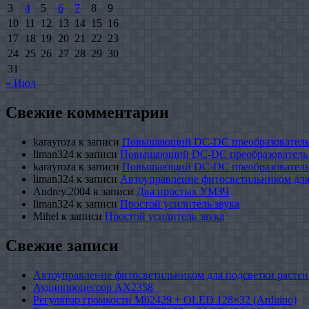
3
4
5
6
7
8
9
10
11
12
13
14
15
16
17
18
19
20
21
22
23
24
25
26
27
28
29
30
31
« Июл
Свежие комментарии
karayroza
к записи
Повышающий DC-DC преобразователь
liman324
к записи
Повышающий DC-DC преобразователь
karayroza
к записи
Повышающий DC-DC преобразователь
liman324
к записи
Автоуправление фитосветильником для
Andrey.2004
к записи
Два простых УМЗЧ
liman324
к записи
Простой усилитель звука
Mihel
к записи
Простой усилитель звука
Свежие записи
Автоуправление фитосветильником для подсветки растен
Аудиопроцессор AX2358
Регулятор громкости M62429 + OLED 128×32 (Arduino)