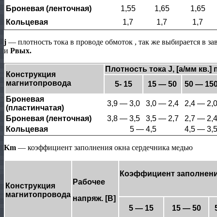
Броневая (ленточная)
1,55
1,65
1,65
Кольцевая
1,7
1,7
1,7
j
— плотность тока в проводе обмоток , так же выбирается в з
и
Pвых.
Плотность тока J, [а/мм кв.] 
Конструкция
магнитопровода
5- 15
15 — 50
50 — 15
Броневая
3,9 — 3,0
3,0 — 2,4
2,4 — 2,
(пластинчатая)
Броневая (ленточная)
3,8 — 3,5
3,5 — 2,7
2,7 — 2,
Кольцевая
5 — 4,5
4,5 — 3,
Km
— коэффициент заполнения окна сердечника медью
Коэффициент заполне
Рабочее
Конструкция
магнитопровода
напряж. [В]
5 — 15
15 — 50