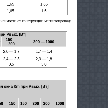
1,65
1,65
1,65
1,6
ависимости от конструкции магнитопровода
при Рвых, [Вт]
150 —
0
300 — 1000
300
0
2,0 — 1,7
1,7 — 1,4
4
2,4 — 2,3
2,3 — 1,8
5
3,5
3,0
ния окна Кm при Рвых, [Вт]
50 — 150
150 — 300
300 — 1000