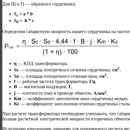
Для Ш и П — образного сердечника:
S
= а * b
c
S
= h * c
0
Определим габаритную мощность нашего сердечника на частоте
η
— КПД трансформатора,
2
Sc
— площадь поперечного сечения сердечника,
см
,
2
So
— площадь поперечного сечения окна,
см
,
f
— рабочая частота трансформатора,
Гц
,
B
— магнитная индукция,
T
,
2
j
— плотность тока в проводе обмоток,
A/мм
,
Km
— коэффициент заполнения окна сердечника медью,
Kc
— коэффициент заполнения сечения сердечника сталь
При расчете трансформатора необходимо учитывать, что габар
больше расчетной электрической мощности вторичных обмоток
Исходными начальными данными для упрощенного расчета явл