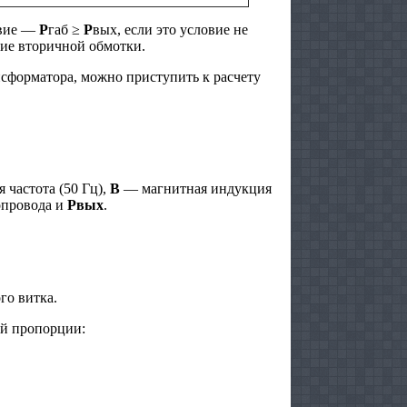
овие —
P
габ ≥
P
вых, если это условие не
ние вторичной обмотки.
сформатора, можно приступить к расчету
 частота (50 Гц),
B
— магнитная индукция
опровода и
Pвых
.
го витка.
ой пропорции: