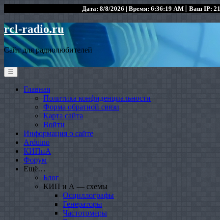
|
Дата: 8/8/2026 | Время: 6:36:19 AM
Ваш IP: 21
rcl-radio.ru
Сайт для радиолюбителей
☰
Главная
Политика конфиденциальности
Форма обратной связи
Карта сайта
Войти
Информация о сайте
Arduino
КИПиА
Форум
Ещё…
Блог
КИП и А — схемы
Осциллографы
Генераторы
Частотомеры