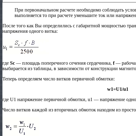
При первоначальном расчете необходимо соблюдать усл
выполняется то при расчете уменьшите ток или напряже
После того как Вы определились с габаритной мощностью тран
напряжения одного витка:
где
Sc
— площадь поперечного сечения сердечника,
f
— рабочая
выбирается из таблицы, в зависимости от конструкции магнит
Теперь определяем число витков первичной обмотки:
w1=U1/u1
где U1 напряжение первичной обмотки, u1 — напряжение одно
Число витков каждой из вторичных обмоток находим из прост