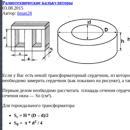
Радиотехнические калькуляторы
03.08.2015
Автор:
liman28
Если у Вас есть некий трансформаторный сердечник, из которо
необходимо замерить сердечник (как показано на рисунке), а т
Первым делом необходимо рассчитать площадь сечения сердеч
сечения окна — Sо (см²).
Для тороидального трансформатора:
S
= H * (D – d)/2
c
2
S
= π * d
/ 4
0