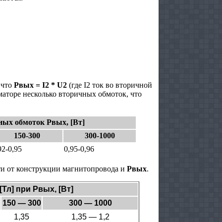
 что
Рвых =
I2 * U2
(где I2 ток во вторичной
маторе несколько вторичных обмоток, что
ых обмоток Рвых, [Вт]
150-300
300-1000
92-0,95
0,95-0,96
ти от конструкции магнитопровода и
Pвых
.
Тл] при Рвых, [Вт]
150 — 300
300 — 1000
1,35
1,35 — 1,2