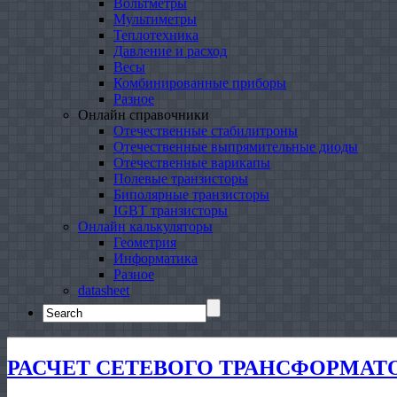
Вольтметры
Мультиметры
Теплотехника
Давление и расход
Весы
Комбинированные приборы
Разное
Онлайн справочники
Отечественные стабилитроны
Отечественные выпрямительные диоды
Отечественные варикапы
Полевые транзисторы
Биполярные транзисторы
IGBT транзисторы
Онлайн калькуляторы
Геометрия
Информатика
Разное
datasheet
Search
for:
РАСЧЕТ СЕТЕВОГО ТРАНСФОРМАТ