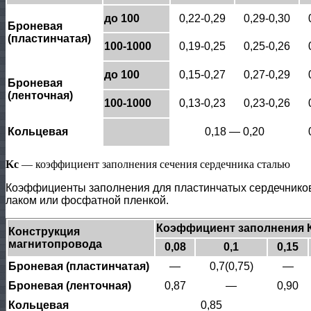
до 100
0,22-0,29
0,29-0,30
Броневая
(пластинчатая)
100-1000
0,19-0,25
0,25-0,26
до 100
0,15-0,27
0,27-0,29
Броневая
(ленточная)
100-1000
0,13-0,23
0,23-0,26
Кольцевая
0,18 — 0,20
Kc
— коэффициент заполнения сечения сердечника сталью
Коэффициенты заполнения для пластинчатых сердечников 
лаком или фосфатной пленкой.
Коэффициент заполнения К
Конструкция
магнитопровода
0,08
0,1
0,15
Броневая (пластинчатая)
—
0,7(0,75)
—
Броневая (ленточная)
0,87
—
0,90
Кольцевая
0,85