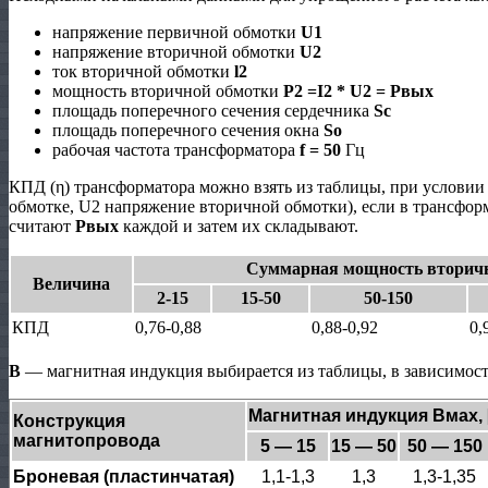
напряжение первичной обмотки
U1
напряжение вторичной обмотки
U2
ток вторичной обмотки
l2
мощность вторичной обмотки
Р2 =I2 * U2 = Рвых
площадь поперечного сечения сердечника
Sc
площадь поперечного сечения окна
So
рабочая частота трансформатора
f = 50
Гц
КПД (η) трансформатора можно взять из таблицы, при условии
обмотке, U2 напряжение вторичной обмотки), если в трансфор
считают
Pвых
каждой и затем их складывают.
Суммарная мощность вторичн
Величина
2-15
15-50
50-150
КПД
0,76-0,88
0,88-0,92
0,
B
— магнитная индукция выбирается из таблицы, в зависимос
Магнитная индукция Вмах, [
Конструкция
магнитопровода
5 — 15
15 — 50
50 — 150
Броневая (пластинчатая)
1,1-1,3
1,3
1,3-1,35