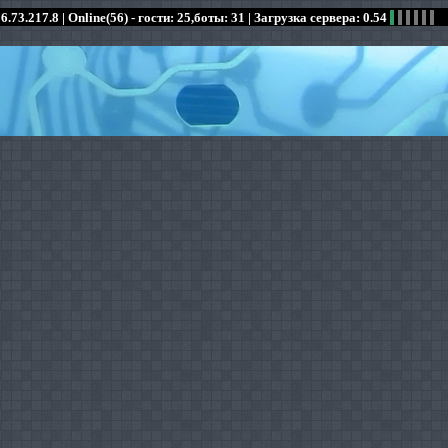
6.73.217.8 |
Online(56) - гости: 25,боты: 31
| Загрузка сервера: 0.54
:
:
:
:
:
:
:
:
:
:
:
: