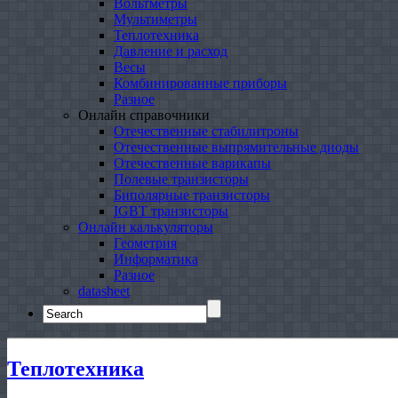
Вольтметры
Мультиметры
Теплотехника
Давление и расход
Весы
Комбинированные приборы
Разное
Онлайн справочники
Отечественные стабилитроны
Отечественные выпрямительные диоды
Отечественные варикапы
Полевые транзисторы
Биполярные транзисторы
IGBT транзисторы
Онлайн калькуляторы
Геометрия
Информатика
Разное
datasheet
Search
for:
Теплотехника