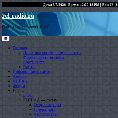
|
Дата: 8/7/2026 | Время: 12:00:18 PM
Ваш IP: 21
rcl-radio.ru
Сайт для радиолюбителей
☰
Главная
Политика конфиденциальности
Форма обратной связи
Карта сайта
Войти
Информация о сайте
Arduino
КИПиА
Форум
Ещё…
Блог
КИП и А — схемы
Осциллографы
Генераторы
Частотомеры