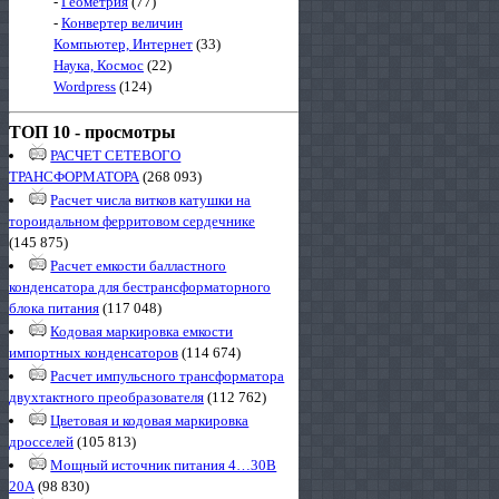
-
Геометрия
(77)
-
Конвертер величин
Компьютер, Интернет
(33)
Наука, Космос
(22)
Wordpress
(124)
ТОП 10 - просмотры
РАСЧЕТ СЕТЕВОГО
ТРАНСФОРМАТОРА
(268 093)
Расчет числа витков катушки на
тороидальном ферритовом сердечнике
(145 875)
Расчет емкости балластного
конденсатора для бестрансформаторного
блока питания
(117 048)
Кодовая маркировка емкости
импортных конденсаторов
(114 674)
Расчет импульсного трансформатора
двухтактного преобразователя
(112 762)
Цветовая и кодовая маркировка
дросселей
(105 813)
Мощный источник питания 4…30В
20А
(98 830)