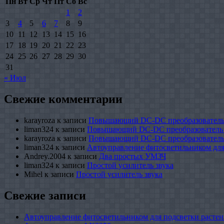
Пн
Вт
Ср
Чт
Пт
Сб
Вс
1
2
3
4
5
6
7
8
9
10
11
12
13
14
15
16
17
18
19
20
21
22
23
24
25
26
27
28
29
30
31
« Июл
Свежие комментарии
karayroza
к записи
Повышающий DC-DC преобразователь
liman324
к записи
Повышающий DC-DC преобразователь
karayroza
к записи
Повышающий DC-DC преобразователь
liman324
к записи
Автоуправление фитосветильником для
Andrey.2004
к записи
Два простых УМЗЧ
liman324
к записи
Простой усилитель звука
Mihel
к записи
Простой усилитель звука
Свежие записи
Автоуправление фитосветильником для подсветки растен