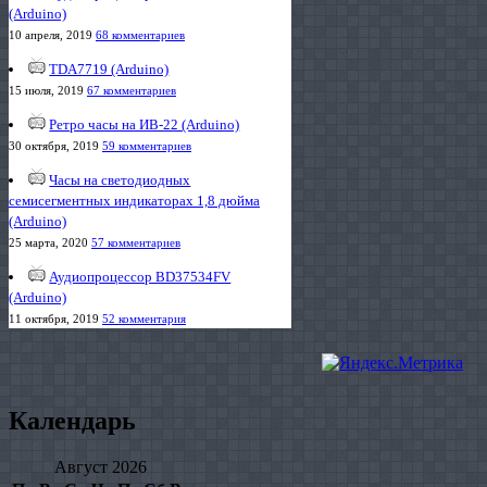
(Arduino)
10 апреля, 2019
68 комментариев
TDA7719 (Arduino)
15 июля, 2019
67 комментариев
Ретро часы на ИВ-22 (Arduino)
30 октября, 2019
59 комментариев
Часы на светодиодных
семисегментных индикаторах 1,8 дюйма
(Arduino)
25 марта, 2020
57 комментариев
Аудиопроцессор BD37534FV
(Arduino)
11 октября, 2019
52 комментария
Календарь
Август 2026