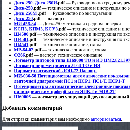
Диск 250, Диск 250И
.pdf
— Руководство по среднему рем
Диск-250
.pdf
— техническое описание и инструкция по 
Диск 250М
.pdf
— Руководство по эксплуатации
Диск-250
.pdf — паспорт
МИ 456-84
— Диск-250 методика и средства поверки
КСП3, КПМ3, КСУ3
.pdf
— техническое описание и инс
Ш4500
.pdf
— техническое описание и инструкция по эк
Ш4501
.pdf
— техническое описание и инструкция по эк
Ш4541
.pdf
— техническое описание, схема
МР-64-02
.pdf
— техническое описание, схема
Ф266
.pdf
— паспорт, техническое описание
Логометр щитовой типа Ш69000 ТО и ИЭ ЦМ2.821.39
Логометр пирометрически Л-64 ТО и ИЭ
Пирометр оптический ЛОП-72 Паспорт
МИ-036-58 Потенциометры автоматические показыва
ленточной диаграммой ПС1 и ПСР1, ПС1-Т, ПСР1-Т
Потенциометры автоматические электронные показ
цилиндрическим циферблатом ЭПВ-2 и ЭПВ-2Т
Ш69006
— логометр регулирующий двухпозиционный 
Добавить комментарий
Для отправки комментария вам необходимо
авторизоваться
.