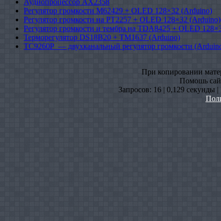
Аудиопроцессор AX2358
Регулятор громкости M62429 + OLED 128×32 (Arduino)
Регулятор громкости на PT2257 + OLED 128×32 (Arduino)
Регулятор громкости и тембра на TDA8425 + OLED 128×3
Терморегулятор DS18B20 + TM1637 (Arduino)
TC9260P — двухканальный регулятор громкости (Arduin
При копировании матери
Помошь сайт
Запросов: 16 | 0,129 секунды 
Пол