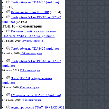
Темброблок на TDA8425 (Arduino)
(96 715)
Источник питания 0…300В
(95 104)
Темброблок 5.1 на PT2323 и PT2322
(Arduino)
(92 163)
ТОП 10 - комментарии
Регулятор тембра на микросхеме
TDA7439+VS1838B+KY-040 (Arduino)
11 января, 2019
180 комментариев
Темброблок на TDA8425 (Arduino)
1 ноября, 2018
166 комментариев
Темброблок 5.1 на PT2323 и PT2322
(Arduino)
18 июня, 2019
124 комментария
Часы (DS3231) с будильником
(Arduino)
25 июля, 2018
98 комментариев
FM приемник на TEA5767 (Arduino)
17 января, 2019
78 комментариев
Аудиопроцессор TDA7419 + LCD1602