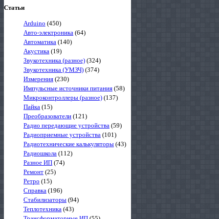
Статьи
Arduino
(450)
Авто-электроника
(64)
Автоматика
(140)
Акустика
(19)
Звукотехника (разное)
(324)
Звукотехника (УМЗЧ)
(374)
Измерения
(230)
Импульсные источники питания
(58)
Микроконтроллеры (разное)
(137)
Пайка
(15)
Преобразователи
(121)
Радио передающие устройства
(59)
Радиоприемные устройства
(101)
Радиотехнические калькуляторы
(43)
Радиошкола
(112)
Разное ИП
(74)
Ремонт
(25)
Ретро
(15)
Справка
(196)
Стабилизаторы
(94)
Теплотехника
(43)
Трансформаторные ИП
(55)