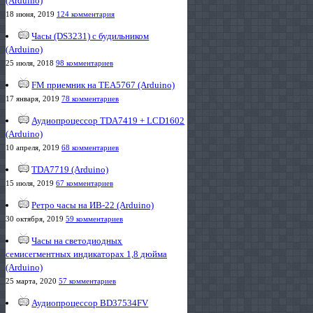
(Arduino)
18 июня, 2019
124 комментария
Часы (DS3231) с будильником
(Arduino)
25 июля, 2018
98 комментариев
FM приемник на TEA5767 (Arduino)
17 января, 2019
78 комментариев
Аудиопроцессор TDA7419 + LCD1602
(Arduino)
10 апреля, 2019
68 комментариев
TDA7719 (Arduino)
15 июля, 2019
67 комментариев
Ретро часы на ИВ-22 (Arduino)
30 октября, 2019
59 комментариев
Часы на светодиодных
семисегментных индикаторах 1,8 дюйма
(Arduino)
25 марта, 2020
57 комментариев
Аудиопроцессор BD37534FV