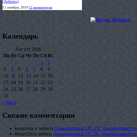
(Arduino)
11 октября, 2019
52 комментария
Календарь
Август 2026
Пн
Вт
Ср
Чт
Пт
Сб
Вс
1
2
3
4
5
6
7
8
9
10
11
12
13
14
15
16
17
18
19
20
21
22
23
24
25
26
27
28
29
30
31
« Июл
Свежие комментарии
karayroza
к записи
Повышающий DC-DC преобразователь
liman324
к записи
Повышающий DC-DC преобразователь