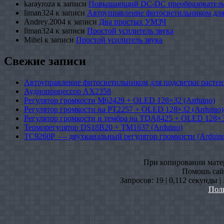
karayroza
к записи
Повышающий DC-DC преобразователь
liman324
к записи
Автоуправление фитосветильником для
Andrey.2004
к записи
Два простых УМЗЧ
liman324
к записи
Простой усилитель звука
Mihel
к записи
Простой усилитель звука
Свежие записи
Автоуправление фитосветильником для подсветки растен
Аудиопроцессор AX2358
Регулятор громкости M62429 + OLED 128×32 (Arduino)
Регулятор громкости на PT2257 + OLED 128×32 (Arduino)
Регулятор громкости и тембра на TDA8425 + OLED 128×3
Терморегулятор DS18B20 + TM1637 (Arduino)
TC9260P — двухканальный регулятор громкости (Arduin
При копировании матери
Помошь сайт
Запросов: 19 | 0,112 секунды 
Пол