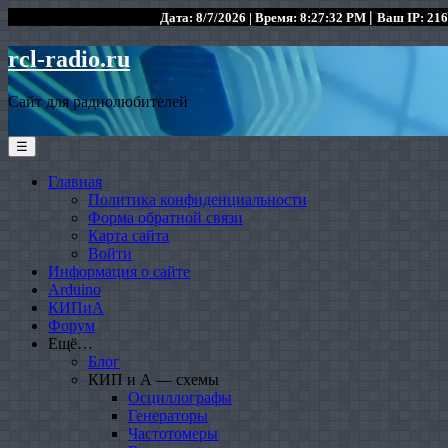
|
Дата: 8/7/2026 | Время: 8:27:32 PM
Ваш IP: 216
rcl-radio.ru
Сайт для радиолюбителей
☰
Главная
Политика конфиденциальности
Форма обратной связи
Карта сайта
Войти
Информация о сайте
Arduino
КИПиА
Форум
Ещё…
Блог
КИП и А — схемы
Осциллографы
Генераторы
Частотомеры