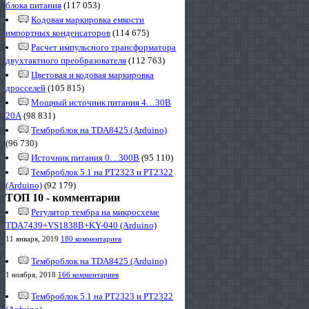
блока питания
(117 053)
Кодовая маркировка емкости
импортных конденсаторов
(114 675)
Расчет импульсного трансформатора
двухтактного преобразователя
(112 763)
Цветовая и кодовая маркировка
дросселей
(105 815)
Мощный источник питания 4…30В
20А
(98 831)
Темброблок на TDA8425 (Arduino)
(96 730)
Источник питания 0…300В
(95 110)
Темброблок 5.1 на PT2323 и PT2322
(Arduino)
(92 179)
ТОП 10 - комментарии
Регулятор тембра на микросхеме
TDA7439+VS1838B+KY-040 (Arduino)
11 января, 2019
180 комментариев
Темброблок на TDA8425 (Arduino)
1 ноября, 2018
166 комментариев
Темброблок 5.1 на PT2323 и PT2322