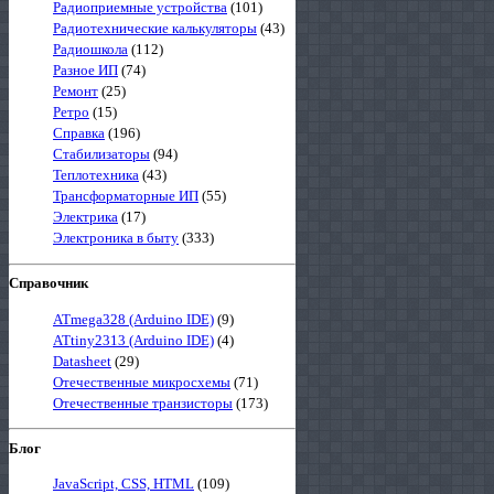
Радиоприемные устройства
(101)
Радиотехнические калькуляторы
(43)
Радиошкола
(112)
Разное ИП
(74)
Ремонт
(25)
Ретро
(15)
Справка
(196)
Стабилизаторы
(94)
Теплотехника
(43)
Трансформаторные ИП
(55)
Электрика
(17)
Электроника в быту
(333)
Справочник
ATmega328 (Arduino IDE)
(9)
ATtiny2313 (Arduino IDE)
(4)
Datasheet
(29)
Отечественные микросхемы
(71)
Отечественные транзисторы
(173)
Блог
JavaScript, CSS, HTML
(109)