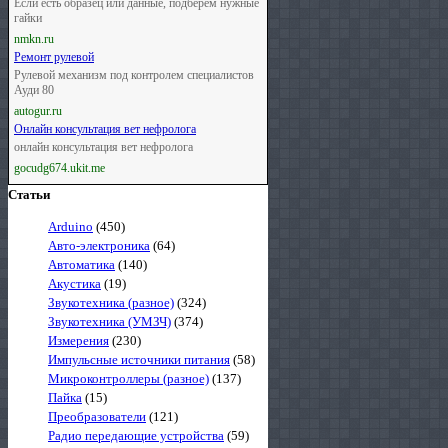
Если есть образец или данные, подберём нужные
гайки
nmkn.ru
Ремонт рулевой
Рулевой механизм под контролем специалистов
Ауди 80
autogur.ru
Онлайн консультация вет нефролога
онлайн консультация вет нефролога
gocudg674.ukit.me
Статьи
Arduino
(450)
Авто-электроника
(64)
Автоматика
(140)
Акустика
(19)
Звукотехника (разное)
(324)
Звукотехника (УМЗЧ)
(374)
Измерения
(230)
Импульсные источники питания
(58)
Микроконтроллеры (разное)
(137)
Пайка
(15)
Преобразователи
(121)
Радио передающие устройства
(59)