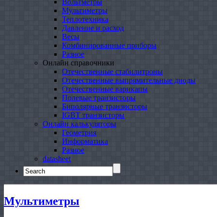
Вольтметры
Мультиметры
Теплотехника
Давление и расход
Весы
Комбинированные приборы
Разное
Онлайн справочники
Отечественные стабилитроны
Отечественные выпрямительные диоды
Отечественные варикапы
Полевые транзисторы
Биполярные транзисторы
IGBT транзисторы
Онлайн калькуляторы
Геометрия
Информатика
Разное
datasheet
Search
for:
Мультиметры