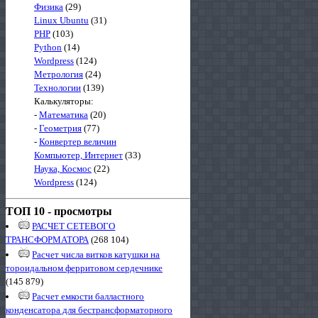
Физика
(29)
Linux Ubuntu
(31)
PHP
(103)
Python
(14)
Wordpress
(124)
Метрология
(24)
Технологии
(139)
Калькуляторы:
-
Математика
(20)
-
Геометрия
(77)
-
Конвертер величин
Компьютер, Интернет
(33)
Наука, Космос
(22)
Wordpress
(124)
ТОП 10 - просмотры
РАСЧЕТ СЕТЕВОГО
ТРАНСФОРМАТОРА
(268 104)
Расчет числа витков катушки на
тороидальном ферритовом сердечнике
(145 879)
Расчет емкости балластного
конденсатора для бестрансформаторного