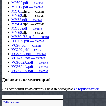
M9502.pdf — схема
M9912.pdf — схема
MY-61
.djvu — схема
MY-62
.djvu — схема
MY63.pdf — схема
MY-64
.djvu — схема
MY65.pdf — схема
MY-68
.djvu — схема
MY6013A.pdf — схема
UT60A.pdf — схема
VC97.pdf — схема
VC202.pdf — схема
VC890D.pdf — схема
VC6243.pdf — схема
VC9802A.pdf — схема
VC9804A.pdf — схема
VC9805A.pdf — схема
Добавить комментарий
Для отправки комментария вам необходимо
авторизоваться
.
Гайки купить