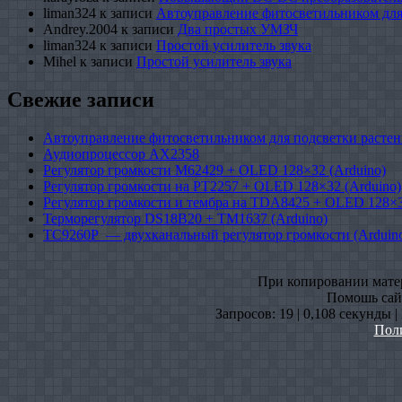
liman324
к записи
Автоуправление фитосветильником для
Andrey.2004
к записи
Два простых УМЗЧ
liman324
к записи
Простой усилитель звука
Mihel
к записи
Простой усилитель звука
Свежие записи
Автоуправление фитосветильником для подсветки растен
Аудиопроцессор AX2358
Регулятор громкости M62429 + OLED 128×32 (Arduino)
Регулятор громкости на PT2257 + OLED 128×32 (Arduino)
Регулятор громкости и тембра на TDA8425 + OLED 128×3
Терморегулятор DS18B20 + TM1637 (Arduino)
TC9260P — двухканальный регулятор громкости (Arduin
При копировании матери
Помошь сайт
Запросов: 19 | 0,108 секунды 
Пол