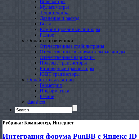
Вольтметры
Мультиметры
Теплотехника
Давление и расход
Весы
Комбинированные приборы
Разное
Онлайн справочники
Отечественные стабилитроны
Отечественные выпрямительные диоды
Отечественные варикапы
Полевые транзисторы
Биполярные транзисторы
IGBT транзисторы
Онлайн калькуляторы
Геометрия
Информатика
Разное
datasheet
Search
for:
Рубрика:
Компьютер, Интернет
Интеграция форума PunBB с Яндекс ID