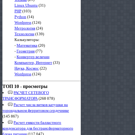
Linux Ubuntu
(31)
PHP
(103)
Python
(14)
Wordpress
(124)
Метрология
(24)
Технологии
(139)
Калькуляторы:
-
Математика
(20)
-
Геометрия
(77)
-
Конвертер величин
Компьютер, Интернет
(33)
Наука, Космос
(22)
Wordpress
(124)
ТОП 10 - просмотры
РАСЧЕТ СЕТЕВОГО
ТРАНСФОРМАТОРА
(268 078)
Расчет числа витков катушки на
тороидальном ферритовом сердечнике
(145 867)
Расчет емкости балластного
конденсатора для бестрансформаторного
блока питания
(117 047)