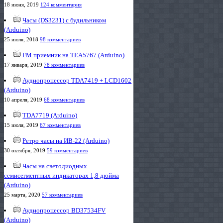
18 июня, 2019
124 комментария
Часы (DS3231) с будильником
(Arduino)
25 июля, 2018
98 комментариев
FM приемник на TEA5767 (Arduino)
17 января, 2019
78 комментариев
Аудиопроцессор TDA7419 + LCD1602
(Arduino)
10 апреля, 2019
68 комментариев
TDA7719 (Arduino)
15 июля, 2019
67 комментариев
Ретро часы на ИВ-22 (Arduino)
30 октября, 2019
59 комментариев
Часы на светодиодных
семисегментных индикаторах 1,8 дюйма
(Arduino)
25 марта, 2020
57 комментариев
Аудиопроцессор BD37534FV
(Arduino)