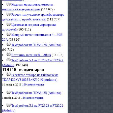
Кодовая маркировка емкости
импортных конденсаторов
(114 672)
Расчет импульсного трансформатора
двухтактного преобразователя
(112 757)
Цветовая и кодовая маркировка
дросселей
(105 811)
Мощный источник питания 4…30В
20А
(98 826)
Темброблок на TDA8425 (Arduino)
(96 712)
Источник питания 0…300В
(95 102)
Темброблок 5.1 на PT2323 и PT2322
(Arduino)
(92 148)
ТОП 10 - комментарии
Регулятор тембра на микросхеме
TDA7439+VS1838B+KY-040 (Arduino)
11 января, 2019
180 комментариев
Темброблок на TDA8425 (Arduino)
1 ноября, 2018
166 комментариев
Темброблок 5.1 на PT2323 и PT2322
(Arduino)