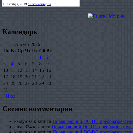
11 октября, 2019
52 комментария
Календарь
Август 2026
Пн
Вт
Ср
Чт
Пт
Сб
Вс
1
2
3
4
5
6
7
8
9
10
11
12
13
14
15
16
17
18
19
20
21
22
23
24
25
26
27
28
29
30
31
« Июл
Свежие комментарии
karayroza
к записи
Повышающий DC-DC преобразователь
liman324
к записи
Повышающий DC-DC преобразователь
karayroza
к записи
Повышающий DC-DC преобразователь