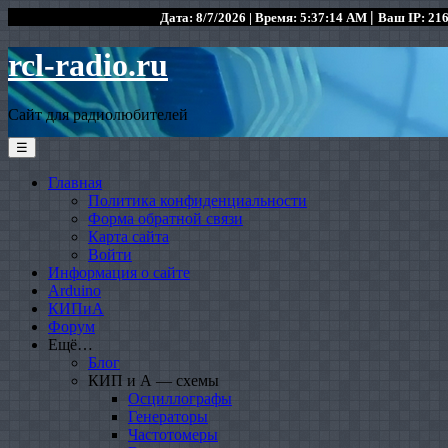
|
Дата: 8/7/2026 | Время: 5:37:14 AM
Ваш IP: 216
rcl-radio.ru
Сайт для радиолюбителей
☰
Главная
Политика конфиденциальности
Форма обратной связи
Карта сайта
Войти
Информация о сайте
Arduino
КИПиА
Форум
Ещё…
Блог
КИП и А — схемы
Осциллографы
Генераторы
Частотомеры