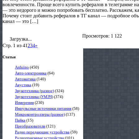
вовлеченности. Проще всего купить рефералов в телеграмме на htt
— это недорого и можно попробовать бесплатно. Расскажем, ка
Почему стоит добавить рефералов в ТГ канал — подробное объ
канал — это […]
Просмотров: 1 122
Загрузка...
Стр. 1 из 4
1
2
3
4
»
Статьи
Arduino
(450)
Авто-электроника
(64)
Автоматика
(140)
Акустика
(19)
Звукотехника (разное)
(324)
Звукотехника (УМЗЧ)
(374)
Измерения
(230)
Импульсные источники питания
(58)
Микроконтроллеры (разное)
(137)
Пайка
(15)
Преобразователи
(121)
Радио передающие устройства
(59)
Радиоприемные устройства
(101)