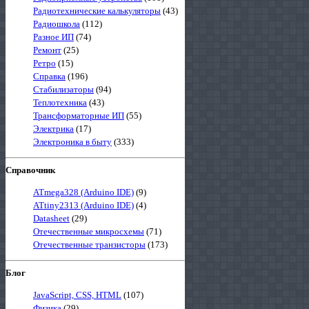
Радиотехнические калькуляторы
(43)
Радиошкола
(112)
Разное ИП
(74)
Ремонт
(25)
Ретро
(15)
Справка
(196)
Стабилизаторы
(94)
Теплотехника
(43)
Трансформаторные ИП
(55)
Электрика
(17)
Электроника в быту
(333)
Справочник
ATmega328 (Arduino IDE)
(9)
ATtiny2313 (Arduino IDE)
(4)
Datasheet
(29)
Отечественные микросхемы
(71)
Отечественные транзисторы
(173)
Блог
JavaScript, CSS, HTML
(107)
Физика
(29)