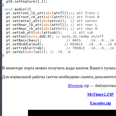
pt0
.
setFeature
(
1
,
1
)
;
}
void
audio
(
)
{
pt
.
setFront_lk_att
(
abs
(
attfl
)
)
;
// att front L
pt
.
setFront_rk_att
(
abs
(
attfr
)
)
;
// att front R
pt
.
setCenter_att
(
abs
(
attcn
)
)
;
// att center
pt
.
setRear_lk_att
(
abs
(
atttl
)
)
;
// att rear L
pt
.
setRear_rk_att
(
abs
(
atttr
)
)
;
// att rear R
pt
.
setSub_att
(
abs
(
attsub
)
)
;
// att sub
pt
.
setFunc
(
mute
,
ddd
,
0
)
;
// mute,3d,тембр on/off
pt
.
setBass
(
bass
)
;
// BASS    -14...0...14 
pt
.
setMiddle
(
mid
)
;
// MIDDLE  -14...0...14 d
pt
.
setTreble
(
treb
)
;
// TREBLE  -14...0...14 
pt
.
setVol
(
abs
(
vol
)
)
;
// -79...0
}
В мониторе порта можно получить коды кнопок Вашего пульта
Для нормальной работы скетча необходимо скачать дополнител
IRremote
.zip — библиотека
MsTimer2.ZIP
Encoder.zip