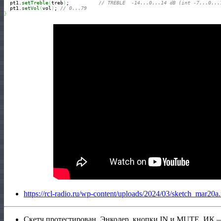
  pt1.
setTreble
(
treb
)
;          
// TREBLE  -14...0...14 dB (int -7...0...
  pt1.
setVol
(
vol
)
; 
// 0...79
}
https://rcl-radio.ru/wp-content/uploads/2024/03/sketch_mar20a.
Скетч протестирован. Энкодер, кнопки IN и MUTE, ИК 