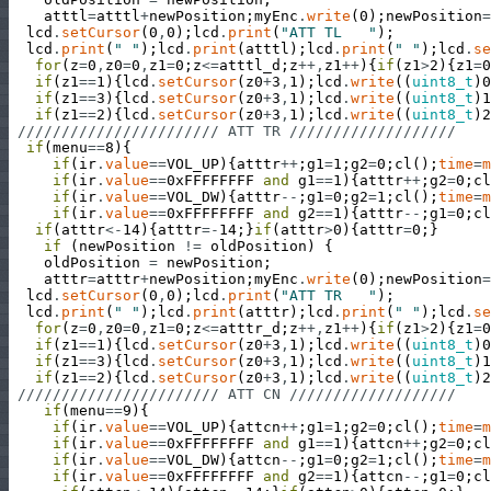
atttl
=
atttl
+
newPosition
;
myEnc
.
write
(
0
)
;
newPosition
=
lcd
.
setCursor
(
0
,
0
)
;
lcd
.
print
(
"ATT TL   "
)
;
lcd
.
print
(
" "
)
;
lcd
.
print
(
atttl
)
;
lcd
.
print
(
" "
)
;
lcd
.
se
for
(
z
=
0
,
z0
=
0
,
z1
=
0
;
z
<=
atttl_d
;
z
++
,
z1
++
)
{
if
(
z1
>
2
)
{
z1
=
0
if
(
z1
==
1
)
{
lcd
.
setCursor
(
z0
+
3
,
1
)
;
lcd
.
write
(
(
uint8_t
)
0
if
(
z1
==
3
)
{
lcd
.
setCursor
(
z0
+
3
,
1
)
;
lcd
.
write
(
(
uint8_t
)
1
if
(
z1
==
2
)
{
lcd
.
setCursor
(
z0
+
3
,
1
)
;
lcd
.
write
(
(
uint8_t
)
2
/////////////////////// ATT TR ///////////////////
if
(
menu
==
8
)
{
if
(
ir
.
value
==
VOL_UP
)
{
atttr
++
;
g1
=
1
;
g2
=
0
;
cl
(
)
;
time
=
m
if
(
ir
.
value
==
0xFFFFFFFF
and
g1
==
1
)
{
atttr
++
;
g2
=
0
;
cl
if
(
ir
.
value
==
VOL_DW
)
{
atttr
--
;
g1
=
0
;
g2
=
1
;
cl
(
)
;
time
=
m
if
(
ir
.
value
==
0xFFFFFFFF
and
g2
==
1
)
{
atttr
--
;
g1
=
0
;
cl
if
(
atttr
<
-
14
)
{
atttr
=
-
14
;
}
if
(
atttr
>
0
)
{
atttr
=
0
;
}
if
(
newPosition
!=
oldPosition
)
{
oldPosition
=
newPosition
;
atttr
=
atttr
+
newPosition
;
myEnc
.
write
(
0
)
;
newPosition
=
lcd
.
setCursor
(
0
,
0
)
;
lcd
.
print
(
"ATT TR   "
)
;
lcd
.
print
(
" "
)
;
lcd
.
print
(
atttr
)
;
lcd
.
print
(
" "
)
;
lcd
.
se
for
(
z
=
0
,
z0
=
0
,
z1
=
0
;
z
<=
atttr_d
;
z
++
,
z1
++
)
{
if
(
z1
>
2
)
{
z1
=
0
if
(
z1
==
1
)
{
lcd
.
setCursor
(
z0
+
3
,
1
)
;
lcd
.
write
(
(
uint8_t
)
0
if
(
z1
==
3
)
{
lcd
.
setCursor
(
z0
+
3
,
1
)
;
lcd
.
write
(
(
uint8_t
)
1
if
(
z1
==
2
)
{
lcd
.
setCursor
(
z0
+
3
,
1
)
;
lcd
.
write
(
(
uint8_t
)
2
/////////////////////// ATT CN ///////////////////
if
(
menu
==
9
)
{
if
(
ir
.
value
==
VOL_UP
)
{
attcn
++
;
g1
=
1
;
g2
=
0
;
cl
(
)
;
time
=
m
if
(
ir
.
value
==
0xFFFFFFFF
and
g1
==
1
)
{
attcn
++
;
g2
=
0
;
cl
if
(
ir
.
value
==
VOL_DW
)
{
attcn
--
;
g1
=
0
;
g2
=
1
;
cl
(
)
;
time
=
m
if
(
ir
.
value
==
0xFFFFFFFF
and
g2
==
1
)
{
attcn
--
;
g1
=
0
;
cl