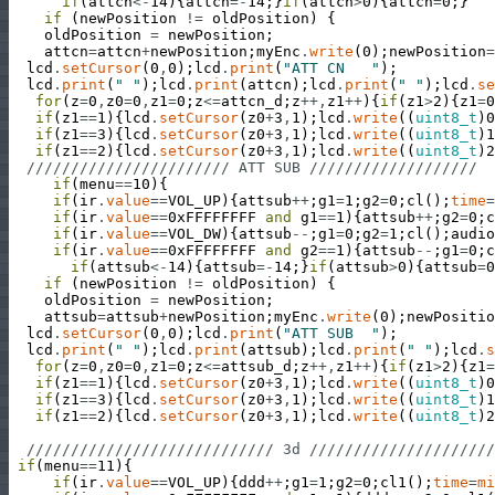
if
(
attcn
<
-
14
)
{
attcn
=
-
14
;
}
if
(
attcn
>
0
)
{
attcn
=
0
;
}
if
(
newPosition
!=
oldPosition
)
{
oldPosition
=
newPosition
;
attcn
=
attcn
+
newPosition
;
myEnc
.
write
(
0
)
;
newPosition
=
lcd
.
setCursor
(
0
,
0
)
;
lcd
.
print
(
"ATT CN   "
)
;
lcd
.
print
(
" "
)
;
lcd
.
print
(
attcn
)
;
lcd
.
print
(
" "
)
;
lcd
.
se
for
(
z
=
0
,
z0
=
0
,
z1
=
0
;
z
<=
attcn_d
;
z
++
,
z1
++
)
{
if
(
z1
>
2
)
{
z1
=
0
if
(
z1
==
1
)
{
lcd
.
setCursor
(
z0
+
3
,
1
)
;
lcd
.
write
(
(
uint8_t
)
0
if
(
z1
==
3
)
{
lcd
.
setCursor
(
z0
+
3
,
1
)
;
lcd
.
write
(
(
uint8_t
)
1
if
(
z1
==
2
)
{
lcd
.
setCursor
(
z0
+
3
,
1
)
;
lcd
.
write
(
(
uint8_t
)
2
/////////////////////// ATT SUB ///////////////////
if
(
menu
==
10
)
{
if
(
ir
.
value
==
VOL_UP
)
{
attsub
++
;
g1
=
1
;
g2
=
0
;
cl
(
)
;
time
=
if
(
ir
.
value
==
0xFFFFFFFF
and
g1
==
1
)
{
attsub
++
;
g2
=
0
;
c
if
(
ir
.
value
==
VOL_DW
)
{
attsub
--
;
g1
=
0
;
g2
=
1
;
cl
(
)
;
audio
if
(
ir
.
value
==
0xFFFFFFFF
and
g2
==
1
)
{
attsub
--
;
g1
=
0
;
c
if
(
attsub
<
-
14
)
{
attsub
=
-
14
;
}
if
(
attsub
>
0
)
{
attsub
=
0
if
(
newPosition
!=
oldPosition
)
{
oldPosition
=
newPosition
;
attsub
=
attsub
+
newPosition
;
myEnc
.
write
(
0
)
;
newPositio
lcd
.
setCursor
(
0
,
0
)
;
lcd
.
print
(
"ATT SUB  "
)
;
lcd
.
print
(
" "
)
;
lcd
.
print
(
attsub
)
;
lcd
.
print
(
" "
)
;
lcd
.
s
for
(
z
=
0
,
z0
=
0
,
z1
=
0
;
z
<=
attsub_d
;
z
++
,
z1
++
)
{
if
(
z1
>
2
)
{
z1
=
if
(
z1
==
1
)
{
lcd
.
setCursor
(
z0
+
3
,
1
)
;
lcd
.
write
(
(
uint8_t
)
0
if
(
z1
==
3
)
{
lcd
.
setCursor
(
z0
+
3
,
1
)
;
lcd
.
write
(
(
uint8_t
)
1
if
(
z1
==
2
)
{
lcd
.
setCursor
(
z0
+
3
,
1
)
;
lcd
.
write
(
(
uint8_t
)
2
//////////////////////////// 3d /////////////////////
if
(
menu
==
11
)
{
if
(
ir
.
value
==
VOL_UP
)
{
ddd
++
;
g1
=
1
;
g2
=
0
;
cl1
(
)
;
time
=
mi