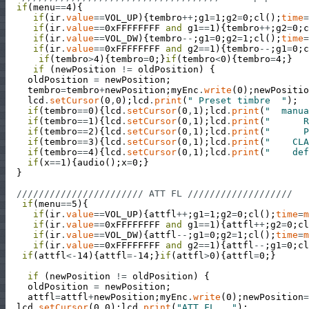
if
(
menu
==
4
)
{
if
(
ir
.
value
==
VOL_UP
)
{
tembro
++
;
g1
=
1
;
g2
=
0
;
cl
(
)
;
time
=
if
(
ir
.
value
==
0xFFFFFFFF
and
g1
==
1
)
{
tembro
++
;
g2
=
0
;
c
if
(
ir
.
value
==
VOL_DW
)
{
tembro
--
;
g1
=
0
;
g2
=
1
;
cl
(
)
;
time
=
if
(
ir
.
value
==
0xFFFFFFFF
and
g2
==
1
)
{
tembro
--
;
g1
=
0
;
c
if
(
tembro
>
4
)
{
tembro
=
0
;
}
if
(
tembro
<
0
)
{
tembro
=
4
;
}
if
(
newPosition
!=
oldPosition
)
{
oldPosition
=
newPosition
;
tembro
=
tembro
+
newPosition
;
myEnc
.
write
(
0
)
;
newPositio
lcd
.
setCursor
(
0
,
0
)
;
lcd
.
print
(
" Preset timbre  "
)
;
if
(
tembro
==
0
)
{
lcd
.
setCursor
(
0
,
1
)
;
lcd
.
print
(
"  manua
if
(
tembro
==
1
)
{
lcd
.
setCursor
(
0
,
1
)
;
lcd
.
print
(
"      R
if
(
tembro
==
2
)
{
lcd
.
setCursor
(
0
,
1
)
;
lcd
.
print
(
"      P
if
(
tembro
==
3
)
{
lcd
.
setCursor
(
0
,
1
)
;
lcd
.
print
(
"    CLA
if
(
tembro
==
4
)
{
lcd
.
setCursor
(
0
,
1
)
;
lcd
.
print
(
"    def
if
(
x
==
1
)
{
audio
(
)
;
x
=
0
;
}
}
/////////////////////// ATT FL ///////////////////
if
(
menu
==
5
)
{
if
(
ir
.
value
==
VOL_UP
)
{
attfl
++
;
g1
=
1
;
g2
=
0
;
cl
(
)
;
time
=
m
if
(
ir
.
value
==
0xFFFFFFFF
and
g1
==
1
)
{
attfl
++
;
g2
=
0
;
cl
if
(
ir
.
value
==
VOL_DW
)
{
attfl
--
;
g1
=
0
;
g2
=
1
;
cl
(
)
;
time
=
m
if
(
ir
.
value
==
0xFFFFFFFF
and
g2
==
1
)
{
attfl
--
;
g1
=
0
;
cl
if
(
attfl
<
-
14
)
{
attfl
=
-
14
;
}
if
(
attfl
>
0
)
{
attfl
=
0
;
}
if
(
newPosition
!=
oldPosition
)
{
oldPosition
=
newPosition
;
attfl
=
attfl
+
newPosition
;
myEnc
.
write
(
0
)
;
newPosition
=
lcd
.
setCursor
(
0
,
0
)
;
lcd
.
print
(
"ATT FL   "
)
;