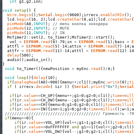
int
g1
,
g2
,
inn
;
void
setup
(
)
{
Wire
.
begin
(
)
;
Serial
.
begin
(
9600
)
;
irrecv
.
enableIRIn
(
)
;
lcd
.
begin
(
16
,
2
)
;
lcd
.
createChar
(
0
,
a1
)
;
lcd
.
createChar
(
pinMode
(
A0
,
INPUT
)
;
// menu кнопка энкодера 
pinMode
(
12
,
INPUT
)
;
// MUTE
pinMode
(
11
,
INPUT
)
;
// IN
MsTimer2
:
:
set
(
2
,
to_Timer
)
;
MsTimer2
:
:
start
(
)
;
vol
=
EEPROM
.
read
(
0
)
-
79
;
in
=
EEPROM
.
read
(
1
)
;
bass
=
E
attfl
=
EEPROM
.
read
(
5
)
-
14
;
attcn
=
EEPROM
.
read
(
7
)
-
14
;
a
attfr
=
EEPROM
.
read
(
11
)
-
14
;
atttl
=
EEPROM
.
read
(
12
)
-
14
delay
(
500
)
;
audio
(
)
;
audio_in
(
)
;
}
void
to_Timer
(
)
{
newPosition
=
myEnc
.
read
(
)
/
4
;
}
void
loop
(
)
{
delay
(
10
)
;
if
(
analogRead
(
A0
)
<
900
)
{
menu
++
;
cl1
(
)
;
myEnc
.
write
(
0
)
;
ti
if
(
irrecv
.
decode
(
&
ir
)
)
{
Serial
.
print
(
"0x"
)
;
Serial
if
(
ir
.
value
==
CH_UP
)
{
menu
++
;
g1
=
0
;
g2
=
0
;
cl1
(
)
;
time
=
mill
if
(
ir
.
value
==
CH_DW
)
{
menu
--
;
g1
=
0
;
g2
=
0
;
cl1
(
)
;
time
=
mill
if
(
ir
.
value
==
CH
)
{
menu
=
0
;
g1
=
0
;
g2
=
0
;
cl1
(
)
;
time
=
millis
(
if
(
ir
.
value
==
IN
)
{
inn
=
1
;
g1
=
0
;
g2
=
0
;
time
=
millis
(
)
;
w
=
1
;
a
//////////////////////////////////////// Громкость -79
if
(
menu
==
0
)
{
if
(
ir
.
value
==
VOL_UP
)
{
vol
++
;
g1
=
1
;
g2
=
0
;
cl
(
)
;
time
=
mil
if
(
ir
.
value
==
0xFFFFFFFF
and
g1
==
1
)
{
vol
++
;
g2
=
0
;
cl
(
)
if
(
ir
.
value
==
VOL_DW
)
{
vol
--
;
g1
=
0
;
g2
=
1
;
cl
(
)
;
time
=
mil