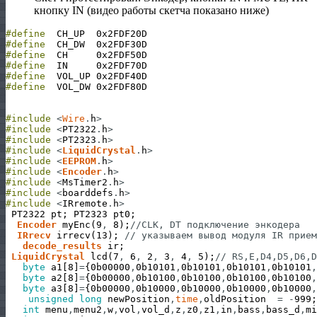
кнопку IN (видео работы скетча показано ниже)
#define
CH_UP
0x2FDF20D
#define
CH_DW
0x2FDF30D
#define
CH
0x2FDF50D
#define
IN
0x2FDF70D
#define
VOL_UP
0x2FDF40D
#define
VOL_DW
0x2FDF80D
#include
<
Wire
.
h
>
#include
<
PT2322
.
h
>
#include
<
PT2323
.
h
>
#include
<
LiquidCrystal
.
h
>
#include
<
EEPROM
.
h
>
#include
<
Encoder
.
h
>
#include
<
MsTimer2
.
h
>
#include
<
boarddefs
.
h
>
#include
<
IRremote
.
h
>
PT2322
pt
;
PT2323
pt0
;
Encoder
myEnc
(
9
,
8
)
;
//CLK, DT подключение энкодера
IRrecv
irrecv
(
13
)
;
// указываем вывод модуля IR прием
decode_results
ir
;
LiquidCrystal
lcd
(
7
,
6
,
2
,
3
,
4
,
5
)
;
// RS,E,D4,D5,D6,D
byte
a1
[
8
]
=
{
0b00000
,
0b10101
,
0b10101
,
0b10101
,
0b10101
,
byte
a2
[
8
]
=
{
0b00000
,
0b10100
,
0b10100
,
0b10100
,
0b10100
,
byte
a3
[
8
]
=
{
0b00000
,
0b10000
,
0b10000
,
0b10000
,
0b10000
,
unsigned
long
newPosition
,
time
,
oldPosition
=
-
999
;
int
menu
,
menu2
,
w
,
vol
,
vol_d
,
z
,
z0
,
z1
,
in
,
bass
,
bass_d
,
mi