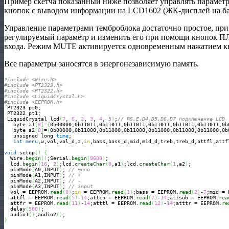
Пример скетча показанный ниже позволяет управлять парамет
кнопок с выводом информации на LCD1602 (ЖК-дисплей на ба
Управление параметрами темброблока достаточно простое, 
регулируемый параметр и изменить его при помощи кнопок 
входа. Режим MUTE активируется одновременным нажатием
Все параметры заносятся в энергонезависимую память.
#include <Wire.h>
#include <PT2323.h>
#include <PT2322.h>
#include <LiquidCrystal.h>
#include <EEPROM.h>
 PT2323 pt0; 

 PT2322 pt1;

 LiquidCrystal lcd
(
7
, 
6
, 
2
, 
3
, 
4
, 
5
)
;
// RS,E,D4,D5,D6,D7 подключение LCD
   byte a1
[
8
]
=
{
0b00000,0b11011,0b11011,0b11011,0b11011,0b11011,0b11011,0b
   byte a2
[
8
]
=
{
0b00000,0b11000,0b11000,0b11000,0b11000,0b11000,0b11000,0b
   unsigned long 
time
;

int
menu
,w,vol,vol_d,z,
in
,bass,bass_d,mid,mid_d,treb,treb_d,attfl,attf
void
 setup
(
)
{
  Wire.
begin
(
)
;Serial.
begin
(
9600
)
;

  lcd.
begin
(
16
, 
2
)
;lcd.
createChar
(
0
,a1
)
;lcd.
createChar
(
1
,a2
)
;

  pinMode
(
A0,INPUT
)
; 
// menu
  pinMode
(
A1,INPUT
)
; 
// +
  pinMode
(
A2,INPUT
)
; 
// -
  pinMode
(
A3,INPUT
)
; 
// input
  vol = EEPROM.
read
(
0
)
;
in
 = EEPROM.
read
(
1
)
;bass = EEPROM.
read
(
2
)
-
7
;mid = 
  attfl = EEPROM.
read
(
5
)
-
14
;attcn = EEPROM.
read
(
7
)
-
14
;attsub = EEPROM.
rea
  attfr = EEPROM.
read
(
11
)
-
14
;atttl = EEPROM.
read
(
12
)
-
14
;atttr = EEPROM.
re
  delay
(
500
)
;

  audio1
(
)
;audio2
(
)
}