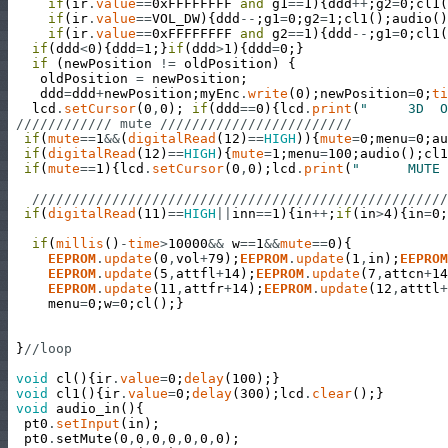
if
(
ir
.
value
==
0xFFFFFFFF
and
g1
==
1
)
{
ddd
++
;
g2
=
0
;
cl1
(
if
(
ir
.
value
==
VOL_DW
)
{
ddd
--
;
g1
=
0
;
g2
=
1
;
cl1
(
)
;
audio
(
)
if
(
ir
.
value
==
0xFFFFFFFF
and
g2
==
1
)
{
ddd
--
;
g1
=
0
;
cl1
(
if
(
ddd
<
0
)
{
ddd
=
1
;
}
if
(
ddd
>
1
)
{
ddd
=
0
;
}
if
(
newPosition
!=
oldPosition
)
{
oldPosition
=
newPosition
;
ddd
=
ddd
+
newPosition
;
myEnc
.
write
(
0
)
;
newPosition
=
0
;
ti
lcd
.
setCursor
(
0
,
0
)
;
if
(
ddd
==
0
)
{
lcd
.
print
(
"     3D  O
//////////// mute ////////////////////////
if
(
mute
==
1
&&
(
digitalRead
(
12
)
==
HIGH
)
)
{
mute
=
0
;
menu
=
0
;
au
if
(
digitalRead
(
12
)
==
HIGH
)
{
mute
=
1
;
menu
=
100
;
audio
(
)
;
cl1
if
(
mute
==
1
)
{
lcd
.
setCursor
(
0
,
0
)
;
lcd
.
print
(
"      MUTE 
////////////////////////////////////////////////////
if
(
digitalRead
(
11
)
==
HIGH
||
inn
==
1
)
{
in
++
;
if
(
in
>
4
)
{
in
=
0
;
if
(
millis
(
)
-
time
>
10000
&&
w
==
1
&&
mute
==
0
)
{
EEPROM
.
update
(
0
,
vol
+
79
)
;
EEPROM
.
update
(
1
,
in
)
;
EEPROM
EEPROM
.
update
(
5
,
attfl
+
14
)
;
EEPROM
.
update
(
7
,
attcn
+
14
EEPROM
.
update
(
11
,
attfr
+
14
)
;
EEPROM
.
update
(
12
,
atttl
+
menu
=
0
;
w
=
0
;
cl
(
)
;
}
}
//loop
void
cl
(
)
{
ir
.
value
=
0
;
delay
(
100
)
;
}
void
cl1
(
)
{
ir
.
value
=
0
;
delay
(
300
)
;
lcd
.
clear
(
)
;
}
void
audio_in
(
)
{
pt0
.
setInput
(
in
)
;
pt0
.
setMute
(
0
,
0
,
0
,
0
,
0
,
0
,
0
)
;