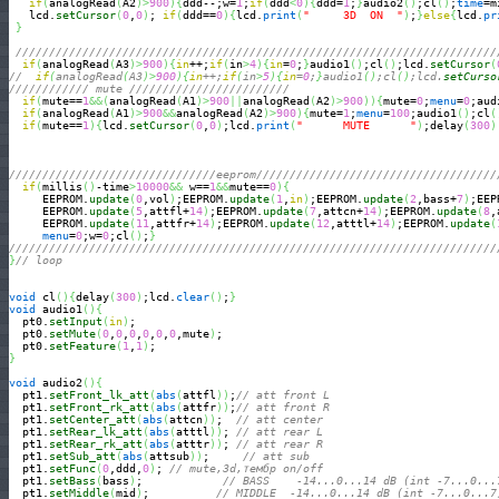
if
(
analogRead
(
A2
)
>
900
)
{
ddd--;w=
1
;
if
(
ddd
<
0
)
{
ddd=
1
;
}
audio2
(
)
;cl
(
)
;
time
=m
   lcd.
setCursor
(
0
,
0
)
; 
if
(
ddd==
0
)
{
lcd.
print
(
"     3D  ON  "
)
;
}
else
{
lcd.
pr
}
////////////////////////////////////////////////////////////////////////
if
(
analogRead
(
A3
)
>
900
)
{
in
++;
if
(
in
>
4
)
{
in
=
0
;
}
audio1
(
)
;cl
(
)
;lcd.
setCursor
(
//  
if
(
analogRead
(
A3
)
>
900
)
{
in
++;
if
(
in
>
5
)
{
in
=
0
;
}
audio1
(
)
;cl
(
)
;lcd.
setCurso
//////////// mute ////////////////////////
if
(
mute==
1
&&
(
analogRead
(
A1
)
>
900
||
analogRead
(
A2
)
>
900
)
)
{
mute=
0
;
menu
=
0
;aud
if
(
analogRead
(
A1
)
>
900
&&
analogRead
(
A2
)
>
900
)
{
mute=
1
;
menu
=
100
;audio1
(
)
;cl
(
if
(
mute==
1
)
{
lcd.
setCursor
(
0
,
0
)
;lcd.
print
(
"      MUTE      "
)
;delay
(
300
)
///////////////////////////////eeprom////////////////////////////////////
if
(
millis
(
)
-time
>
10000
&&
 w==
1
&&
mute==
0
)
{
     EEPROM.
update
(
0
,vol
)
;EEPROM.
update
(
1
,
in
)
;EEPROM.
update
(
2
,bass+
7
)
;EEP
     EEPROM.
update
(
5
,attfl+
14
)
;EEPROM.
update
(
7
,attcn+
14
)
;EEPROM.
update
(
8
,
     EEPROM.
update
(
11
,attfr+
14
)
;EEPROM.
update
(
12
,atttl+
14
)
;EEPROM.
update
(
menu
=
0
;w=
0
;cl
(
)
;
}
/////////////////////////////////////////////////////////////////////////
}
// loop
void
 cl
(
)
{
delay
(
300
)
;lcd.
clear
(
)
;
}
void
 audio1
(
)
{
  pt0.
setInput
(
in
)
; 

  pt0.
setMute
(
0
,
0
,
0
,
0
,
0
,
0
,mute
)
; 

  pt0.
setFeature
(
1
,
1
)
}
void
 audio2
(
)
{
  pt1.
setFront_lk_att
(
abs
(
attfl
)
)
;
// att front L
  pt1.
setFront_rk_att
(
abs
(
attfr
)
)
;
// att front R
  pt1.
setCenter_att
(
abs
(
attcn
)
)
;  
// att center
  pt1.
setRear_lk_att
(
abs
(
atttl
)
)
; 
// att rear L
  pt1.
setRear_rk_att
(
abs
(
atttr
)
)
; 
// att rear R
  pt1.
setSub_att
(
abs
(
attsub
)
)
;     
// att sub
  pt1.
setFunc
(
0
,ddd,
0
)
; 
// mute,3d,тембр on/off
  pt1.
setBass
(
bass
)
;            
// BASS    -14...0...14 dB (int -7...0...
  pt1.
setMiddle
(
mid
)
;          
// MIDDLE  -14...0...14 dB (int -7...0...7