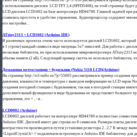
с использованием дисплея LCD TFT 2,4 (SPFD5408), на этой странице будет
LCD дисплея LCD1602 на базе контроллера HD44780. Главной задачей при ра
ставилась простота и удобство управления. Аудиопроцессор содержит множе
его настройке...
ATtiny2313 + LCD1602 (Arduino IDE)
В различных проектах очень часто используется дисплей LCD1602, который 
в 1 строке) каждый символ в виде матрицы 5х7 пикселей. Для работы с дис
несколько библиотек, но при использовании микроконтроллера ATtiny2313 ис
объема памяти (2 кБ). Следующий пример скетча не использует библиотек, чт
Домашняя метеостанция + будильник (Nokia 5110 LCD)(Arduino)
На странице http://rcl-radio.ru/?p=55605 рассматривался пример создания п
давления, влажности и температуры с выводом информации на LCD экран Nok
создания погодной станции с будильником, так как в погодной станции имеют
дополнительный функционал в виде будильника не представляет большого тр
управления, это + , - и...
LCD0802 (Arduino)
LCD0802 дисплей работает на контроллере HD44780 и полностью совместим с
Arduino IDE. Дисплей имеет две строки по 8 символов. Размеры платы дисп
контрастности производится путем установки резистора 2...2,7 К между выво
<LiquidCrystal.h> // подключаем встроенную в Arduino IDE библиотеку для ди