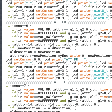
lcd
.
print
(
" "
)
;
lcd
.
print
(
attfl
)
;
lcd
.
print
(
" "
)
;
lcd
.
se
for
(
z
=
0
,
z0
=
0
,
z1
=
0
;
z
<=
attfl_d
;
z
++
,
z1
++
)
{
if
(
z1
>
2
)
{
z1
=
0
if
(
z1
==
1
)
{
lcd
.
setCursor
(
z0
+
3
,
1
)
;
lcd
.
write
(
(
uint8_t
)
0
if
(
z1
==
3
)
{
lcd
.
setCursor
(
z0
+
3
,
1
)
;
lcd
.
write
(
(
uint8_t
)
1
if
(
z1
==
2
)
{
lcd
.
setCursor
(
z0
+
3
,
1
)
;
lcd
.
write
(
(
uint8_t
)
2
/////////////////////// ATT FR ///////////////////
if
(
menu
==
6
)
{
if
(
ir
.
value
==
VOL_UP
)
{
attfr
++
;
g1
=
1
;
g2
=
0
;
cl
(
)
;
time
=
m
if
(
ir
.
value
==
0xFFFFFFFF
and
g1
==
1
)
{
attfr
++
;
g2
=
0
;
cl
if
(
ir
.
value
==
VOL_DW
)
{
attfr
--
;
g1
=
0
;
g2
=
1
;
cl
(
)
;
time
=
m
if
(
ir
.
value
==
0xFFFFFFFF
and
g2
==
1
)
{
attfr
--
;
g1
=
0
;
cl
if
(
attfr
<
-
14
)
{
attfr
=
-
14
;
}
if
(
attfr
>
0
)
{
attfr
=
0
;
}
if
(
newPosition
!=
oldPosition
)
{
oldPosition
=
newPosition
;
attfr
=
attfr
+
newPosition
;
myEnc
.
write
(
0
)
;
newPosition
=
lcd
.
setCursor
(
0
,
0
)
;
lcd
.
print
(
"ATT FR   "
)
;
lcd
.
print
(
" "
)
;
lcd
.
print
(
attfr
)
;
lcd
.
print
(
" "
)
;
lcd
.
se
for
(
z
=
0
,
z0
=
0
,
z1
=
0
;
z
<=
attfr_d
;
z
++
,
z1
++
)
{
if
(
z1
>
2
)
{
z1
=
0
if
(
z1
==
1
)
{
lcd
.
setCursor
(
z0
+
3
,
1
)
;
lcd
.
write
(
(
uint8_t
)
0
if
(
z1
==
3
)
{
lcd
.
setCursor
(
z0
+
3
,
1
)
;
lcd
.
write
(
(
uint8_t
)
1
if
(
z1
==
2
)
{
lcd
.
setCursor
(
z0
+
3
,
1
)
;
lcd
.
write
(
(
uint8_t
)
2
/////////////////////// ATT TL ///////////////////
if
(
menu
==
7
)
{
if
(
ir
.
value
==
VOL_UP
)
{
atttl
++
;
g1
=
1
;
g2
=
0
;
cl
(
)
;
time
=
m
if
(
ir
.
value
==
0xFFFFFFFF
and
g1
==
1
)
{
atttl
++
;
g2
=
0
;
cl
if
(
ir
.
value
==
VOL_DW
)
{
atttl
--
;
g1
=
0
;
g2
=
1
;
cl
(
)
;
time
=
m
if
(
ir
.
value
==
0xFFFFFFFF
and
g2
==
1
)
{
atttl
--
;
g1
=
0
;
cl
if
(
atttl
<
-
14
)
{
atttl
=
-
14
;
}
if
(
atttl
>
0
)
{
atttl
=
0
;
}
if
(
newPosition
!=
oldPosition
)
{
oldPosition
=
newPosition
;