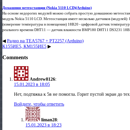
Домашняя метеостанция (Nokia 5110 LCD)(Arduino)
На основе недорогих модулей можно собрать простую домашнюю метеостанци
модуль Nokia 5110 LCD. Метеостанция имеет несколько датчиков (модулей): 
(измерение температуры в помещении) 18B20 - цифровой датчик температур
реального времени DHT11 — датчик влажности BMP180 DHT11 DS3231 18B20
◀
Радио на TEA5767 + PT2257 (Arduino)
К155ИЕ5, КМ155ИЕ5
▶
Comments
Andrew8126
:
15.01.2023 в 18:05
Нет, подтяжка к 5в не помогла. Горит пустой экран до те
Войдите, чтобы ответить
liman28
:
15.01.2023 в 18:23