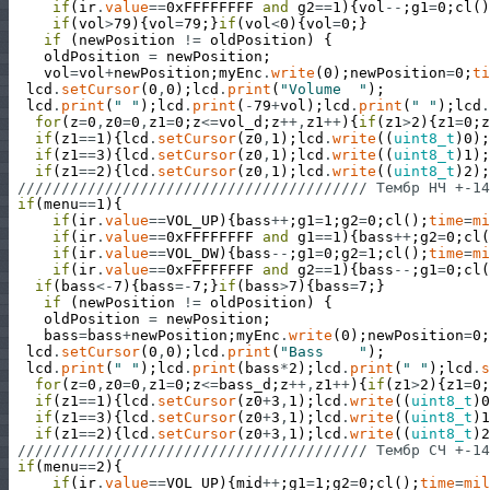
if
(
ir
.
value
==
0xFFFFFFFF
and
g2
==
1
)
{
vol
--
;
g1
=
0
;
cl
(
)
if
(
vol
>
79
)
{
vol
=
79
;
}
if
(
vol
<
0
)
{
vol
=
0
;
}
if
(
newPosition
!=
oldPosition
)
{
oldPosition
=
newPosition
;
vol
=
vol
+
newPosition
;
myEnc
.
write
(
0
)
;
newPosition
=
0
;
ti
lcd
.
setCursor
(
0
,
0
)
;
lcd
.
print
(
"Volume  "
)
;
lcd
.
print
(
" "
)
;
lcd
.
print
(
-
79
+
vol
)
;
lcd
.
print
(
" "
)
;
lcd
.
for
(
z
=
0
,
z0
=
0
,
z1
=
0
;
z
<=
vol_d
;
z
++
,
z1
++
)
{
if
(
z1
>
2
)
{
z1
=
0
;
z
if
(
z1
==
1
)
{
lcd
.
setCursor
(
z0
,
1
)
;
lcd
.
write
(
(
uint8_t
)
0
)
;
if
(
z1
==
3
)
{
lcd
.
setCursor
(
z0
,
1
)
;
lcd
.
write
(
(
uint8_t
)
1
)
;
if
(
z1
==
2
)
{
lcd
.
setCursor
(
z0
,
1
)
;
lcd
.
write
(
(
uint8_t
)
2
)
;
//////////////////////////////////////// Тембр НЧ +-14
if
(
menu
==
1
)
{
if
(
ir
.
value
==
VOL_UP
)
{
bass
++
;
g1
=
1
;
g2
=
0
;
cl
(
)
;
time
=
mi
if
(
ir
.
value
==
0xFFFFFFFF
and
g1
==
1
)
{
bass
++
;
g2
=
0
;
cl
(
if
(
ir
.
value
==
VOL_DW
)
{
bass
--
;
g1
=
0
;
g2
=
1
;
cl
(
)
;
time
=
mi
if
(
ir
.
value
==
0xFFFFFFFF
and
g2
==
1
)
{
bass
--
;
g1
=
0
;
cl
(
if
(
bass
<
-
7
)
{
bass
=
-
7
;
}
if
(
bass
>
7
)
{
bass
=
7
;
}
if
(
newPosition
!=
oldPosition
)
{
oldPosition
=
newPosition
;
bass
=
bass
+
newPosition
;
myEnc
.
write
(
0
)
;
newPosition
=
0
;
lcd
.
setCursor
(
0
,
0
)
;
lcd
.
print
(
"Bass    "
)
;
lcd
.
print
(
" "
)
;
lcd
.
print
(
bass
*
2
)
;
lcd
.
print
(
" "
)
;
lcd
.
s
for
(
z
=
0
,
z0
=
0
,
z1
=
0
;
z
<=
bass_d
;
z
++
,
z1
++
)
{
if
(
z1
>
2
)
{
z1
=
0
;
if
(
z1
==
1
)
{
lcd
.
setCursor
(
z0
+
3
,
1
)
;
lcd
.
write
(
(
uint8_t
)
0
if
(
z1
==
3
)
{
lcd
.
setCursor
(
z0
+
3
,
1
)
;
lcd
.
write
(
(
uint8_t
)
1
if
(
z1
==
2
)
{
lcd
.
setCursor
(
z0
+
3
,
1
)
;
lcd
.
write
(
(
uint8_t
)
2
//////////////////////////////////////// Тембр CЧ +-14
if
(
menu
==
2
)
{
if
(
ir
.
value
==
VOL_UP
)
{
mid
++
;
g1
=
1
;
g2
=
0
;
cl
(
)
;
time
=
mil