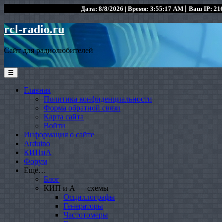
|
Дата: 8/8/2026 | Время: 3:55:17 AM
Ваш IP: 216
rcl-radio.ru
Сайт для радиолюбителей
☰
Главная
Политика конфиденциальности
Форма обратной связи
Карта сайта
Войти
Информация о сайте
Arduino
КИПиА
Форум
Ещё…
Блог
КИП и А — схемы
Осциллографы
Генераторы
Частотомеры