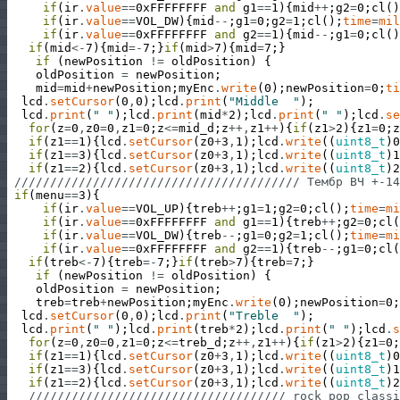
if
(
ir
.
value
==
0xFFFFFFFF
and
g1
==
1
)
{
mid
++
;
g2
=
0
;
cl
(
)
if
(
ir
.
value
==
VOL_DW
)
{
mid
--
;
g1
=
0
;
g2
=
1
;
cl
(
)
;
time
=
mil
if
(
ir
.
value
==
0xFFFFFFFF
and
g2
==
1
)
{
mid
--
;
g1
=
0
;
cl
(
)
if
(
mid
<
-
7
)
{
mid
=
-
7
;
}
if
(
mid
>
7
)
{
mid
=
7
;
}
if
(
newPosition
!=
oldPosition
)
{
oldPosition
=
newPosition
;
mid
=
mid
+
newPosition
;
myEnc
.
write
(
0
)
;
newPosition
=
0
;
ti
lcd
.
setCursor
(
0
,
0
)
;
lcd
.
print
(
"Middle  "
)
;
lcd
.
print
(
" "
)
;
lcd
.
print
(
mid
*
2
)
;
lcd
.
print
(
" "
)
;
lcd
.
se
for
(
z
=
0
,
z0
=
0
,
z1
=
0
;
z
<=
mid_d
;
z
++
,
z1
++
)
{
if
(
z1
>
2
)
{
z1
=
0
;
z
if
(
z1
==
1
)
{
lcd
.
setCursor
(
z0
+
3
,
1
)
;
lcd
.
write
(
(
uint8_t
)
0
if
(
z1
==
3
)
{
lcd
.
setCursor
(
z0
+
3
,
1
)
;
lcd
.
write
(
(
uint8_t
)
1
if
(
z1
==
2
)
{
lcd
.
setCursor
(
z0
+
3
,
1
)
;
lcd
.
write
(
(
uint8_t
)
2
//////////////////////////////////////// Тембр BЧ +-14
if
(
menu
==
3
)
{
if
(
ir
.
value
==
VOL_UP
)
{
treb
++
;
g1
=
1
;
g2
=
0
;
cl
(
)
;
time
=
mi
if
(
ir
.
value
==
0xFFFFFFFF
and
g1
==
1
)
{
treb
++
;
g2
=
0
;
cl
(
if
(
ir
.
value
==
VOL_DW
)
{
treb
--
;
g1
=
0
;
g2
=
1
;
cl
(
)
;
time
=
mi
if
(
ir
.
value
==
0xFFFFFFFF
and
g2
==
1
)
{
treb
--
;
g1
=
0
;
cl
(
if
(
treb
<
-
7
)
{
treb
=
-
7
;
}
if
(
treb
>
7
)
{
treb
=
7
;
}
if
(
newPosition
!=
oldPosition
)
{
oldPosition
=
newPosition
;
treb
=
treb
+
newPosition
;
myEnc
.
write
(
0
)
;
newPosition
=
0
;
lcd
.
setCursor
(
0
,
0
)
;
lcd
.
print
(
"Treble  "
)
;
lcd
.
print
(
" "
)
;
lcd
.
print
(
treb
*
2
)
;
lcd
.
print
(
" "
)
;
lcd
.
s
for
(
z
=
0
,
z0
=
0
,
z1
=
0
;
z
<=
treb_d
;
z
++
,
z1
++
)
{
if
(
z1
>
2
)
{
z1
=
0
;
if
(
z1
==
1
)
{
lcd
.
setCursor
(
z0
+
3
,
1
)
;
lcd
.
write
(
(
uint8_t
)
0
if
(
z1
==
3
)
{
lcd
.
setCursor
(
z0
+
3
,
1
)
;
lcd
.
write
(
(
uint8_t
)
1
if
(
z1
==
2
)
{
lcd
.
setCursor
(
z0
+
3
,
1
)
;
lcd
.
write
(
(
uint8_t
)
2
//////////////////////////////////// rock pop classi