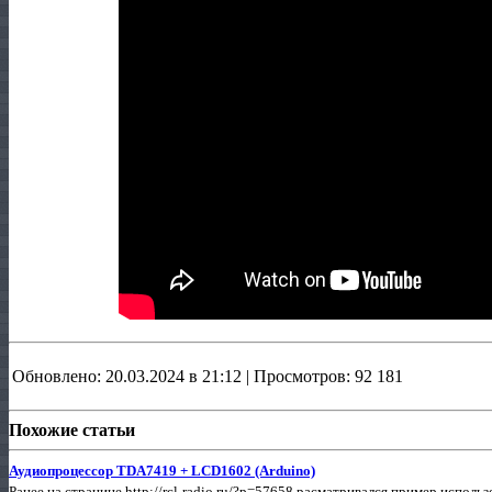
Обновлено: 20.03.2024 в 21:12 | Просмотров: 92 181
Похожие статьи
Аудиопроцессор TDA7419 + LCD1602 (Arduino)
Ранее на странице http://rcl-radio.ru/?p=57658 расматривался пример испо