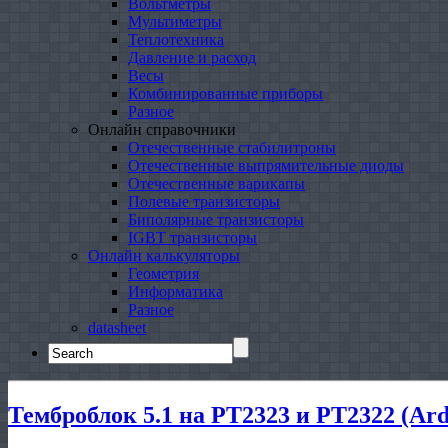
Вольтметры
Мультиметры
Теплотехника
Давление и расход
Весы
Комбинированные приборы
Разное
Онлайн справочники
Отечественные стабилитроны
Отечественные выпрямительные диоды
Отечественные варикапы
Полевые транзисторы
Биполярные транзисторы
IGBT транзисторы
Онлайн калькуляторы
Геометрия
Информатика
Разное
datasheet
Search
for:
Темброблок 5.1 на PT2323 и PT2322 (Ard