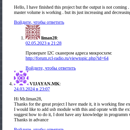
Hello, I have finished this project but the output is not coming
master volume is working . but its just increasing and decreasi
Войдите, чтобы ответить
liman28
:
02.05.2023 в 21:28
Проверьте I2C сканером адреса микросхем:
http://forum.rcl-radio.ru/viewtopic.php?id=64
Войдите, чтобы ответить
VIJAYAN.MK
:
24.03.2024 в 23:07
Hi Mr.liman28,
Thanks for the great project I have made it, it is working fine ex
I would like to add usb module with this and oprate with the e
suggest how to do it, I dont have any knowledge in programm w
Thanks in advance
Войдите, чтобы ответить