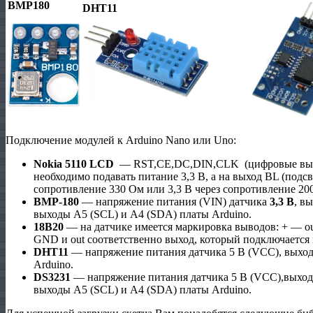
BMP180
DHT11
Подключение модулей к Arduino Nano или Uno:
Nokia 5110 LCD
— RST,CE,DC,DIN,CLK (цифровые выход
необходимо подавать питание 3,3 В, а на выход BL (подс
сопротивление 330 Ом или 3,3 В через сопротивление 20
BMP-180
— напряжение питания (VIN) датчика
3,3 В
, в
выходы A5 (SCL) и A4 (SDA) платы Arduino.
18B20
— на датчике имеется маркировка выводов: + — out
GND и out соответственно выход, который подключается 
DHT11
— напряжение питания датчика 5 В (VCC), выхо
Arduino.
DS3231
— напряжение питания датчика 5 В (VCC),выхо
выходы A5 (SCL) и A4 (SDA) платы Arduino.