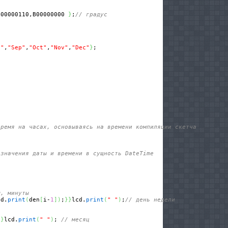
B00000110,B00000000 
}
;
// градус
g"
,
"Sep"
,
"Oct"
,
"Nov"
,
"Dec"
}
;

время на часах, основываясь на времени компиляции скетча 
 значения даты и времени в сущность DateTime
ы, минуты 
cd.
print
(
den
[
i-
1
]
)
;
}
}
lcd.
print
(
" "
)
;
// день недели
}
}
lcd.
print
(
" "
)
; 
// месяц