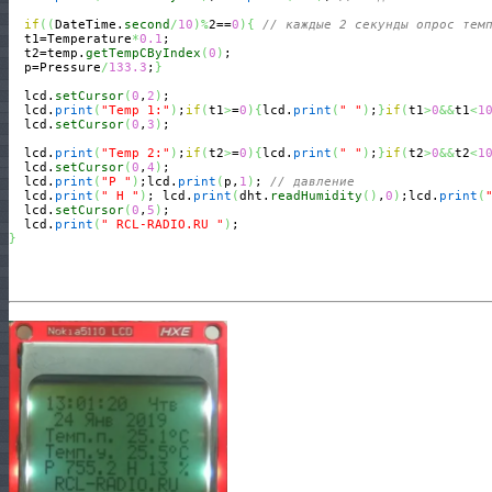
if
(
(
DateTime.
second
/
10
)
%
2==
0
)
{
// каждые 2 секунды опрос тем
  t1=Temperature
*
0.1
;

  t2=temp.
getTempCByIndex
(
0
)
;

  p=Pressure
/
133.3
;
}
  lcd.
setCursor
(
0
,
2
)
;

  lcd.
print
(
"Temp 1:"
)
;
if
(
t1
>
=
0
)
{
lcd.
print
(
" "
)
;
}
if
(
t1
>
0
&&
t1
<
1
  lcd.
setCursor
(
0
,
3
)
;

  lcd.
print
(
"Temp 2:"
)
;
if
(
t2
>
=
0
)
{
lcd.
print
(
" "
)
;
}
if
(
t2
>
0
&&
t2
<
1
  lcd.
setCursor
(
0
,
4
)
;

  lcd.
print
(
"P "
)
;lcd.
print
(
p,
1
)
; 
// давление
  lcd.
print
(
" H "
)
; lcd.
print
(
dht.
readHumidity
(
)
,
0
)
;lcd.
print
(
  lcd.
setCursor
(
0
,
5
)
; 

  lcd.
print
(
" RCL-RADIO.RU "
)
}