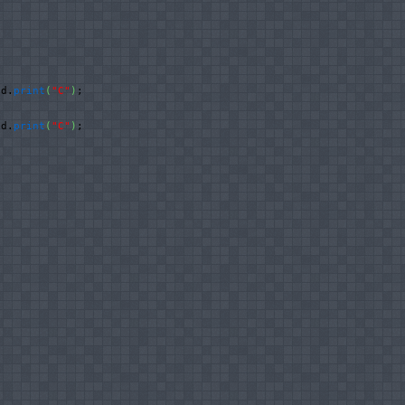
cd.
print
(
"C"
)
;

cd.
print
(
"C"
)
;
