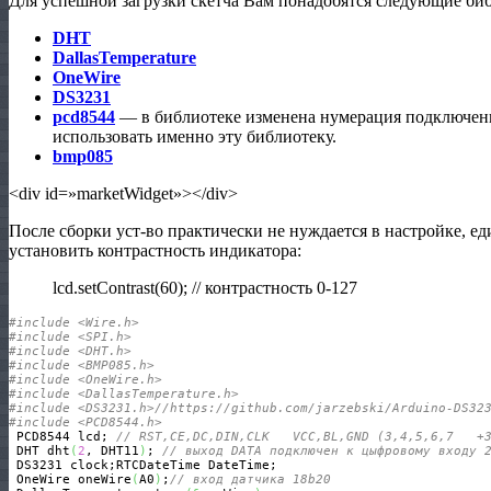
Для успешной загрузки скетча Вам понадобятся следующие би
DHT
DallasTemperature
OneWire
DS3231
pcd8544
— в библиотеке изменена нумерация подключен
использовать именно эту библиотеку.
bmp085
<div id=»marketWidget»></div>
После сборки уст-во практически не нуждается в настройке, ед
установить контрастность индикатора:
lcd.setContrast(60); // контрастность 0-127
#include <Wire.h> 
#include <SPI.h>
#include <DHT.h>
#include <BMP085.h>
#include <OneWire.h>
#include <DallasTemperature.h>
#include <DS3231.h>//https://github.com/jarzebski/Arduino-DS32
#include <PCD8544.h>
 PCD8544 lcd; 
// RST,CE,DC,DIN,CLK   VCC,BL,GND (3,4,5,6,7   +
 DHT dht
(
2
, DHT11
)
; 
// выход DATA подключен к цыфровому входу 
 DS3231 clock;RTCDateTime DateTime;

 OneWire oneWire
(
A0
)
;
// вход датчика 18b20