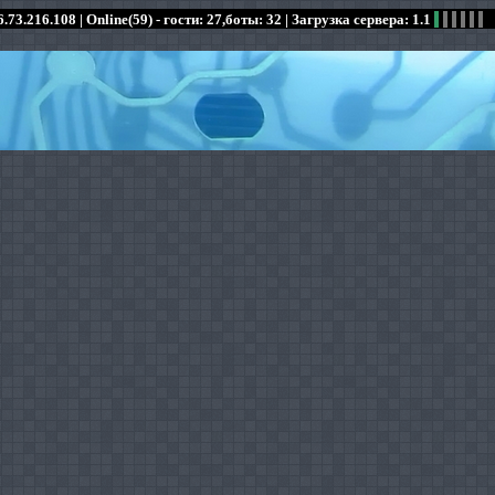
.73.216.108 |
Online(59) - гости: 27,боты: 32
| Загрузка сервера: 1.1
:
:
:
:
:
:
:
:
:
:
:
: