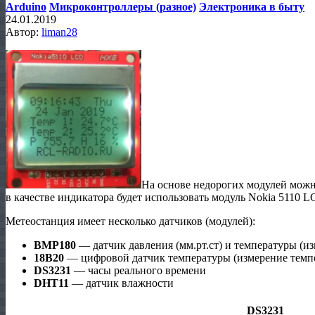
Arduino
Микроконтроллеры (разное)
Электроника в быту
24.01.2019
Автор:
liman28
На основе недорогих модулей мож
в качестве индикатора будет использовать модуль Nokia 5110 L
Метеостанция имеет несколько датчиков (модулей):
BMP
180
— датчик давления (мм.рт.ст) и температуры (
18B20
— цифровой датчик температуры (измерение темпе
DS3231
— часы реального времени
DHT11
— датчик влажности
DS3231