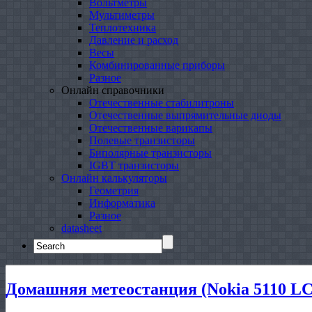
Вольтметры
Мультиметры
Теплотехника
Давление и расход
Весы
Комбинированные приборы
Разное
Онлайн справочники
Отечественные стабилитроны
Отечественные выпрямительные диоды
Отечественные варикапы
Полевые транзисторы
Биполярные транзисторы
IGBT транзисторы
Онлайн калькуляторы
Геометрия
Информатика
Разное
datasheet
Search
for:
Домашняя метеостанция (Nokia 5110 LC