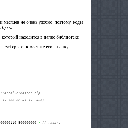
и месяцев не очень удобно, поэтому коды
 букв.
, который находится в папке библиотеки.
arset.cpp, и поместите его в папку
31/archive/master.zip
3.3V,200 OM +3.3V, GND)
2
B00000110,B00000000 
}
;
// градус