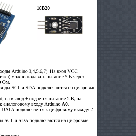
18B20
ы Arduino 3,4,5,6,7). На вход VCC
ветка) можно подавать питание 5 В через
0 Ом.
ыходы SCL и SDA подключаются на цифровые
, на вывод + подается питание 5 В, на —
к аналоговому входу Arduino
A0
.
д DATA подключается к цифровому выходу 2
ды SCL и SDA подключаются на цифровые