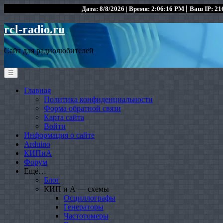
|
Дата: 8/8/2026 | Время: 2:06:16 PM
Ваш IP: 216
rcl-radio.ru
Сайт для радиолюбителей
☰
Главная
Политика конфиденциальности
Форма обратной связи
Карта сайта
Войти
Информация о сайте
Arduino
КИПиА
Форум
Ещё…
Блог
КИП и А — схемы
Осциллографы
Генераторы
Частотомеры