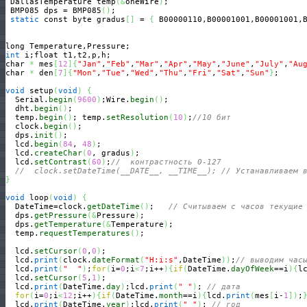
 DallasTemperature temp
(
&
oneWire
)
;

 BMP085 dps = BMP085
(
)
; 

static
 const byte gradus
[
]
 = 
{
 B00000110,B00001001,B00001001,
int
 i;float t1,t2,p,h;

char 
*
 mes
[
12
]
{
"Jan"
,
"Feb"
,
"Mar"
,
"Apr"
,
"May"
,
"June"
,
"July"
,
"Au
char 
*
 den
[
7
]
{
"Mon"
,
"Tue"
,
"Wed"
,
"Thu"
,
"Fri"
,
"Sat"
,
"Sun"
}
;

void
 setup
(
void
)
{
  Serial.
begin
(
9600
)
;Wire.
begin
(
)
;

  dht.
begin
(
)
;

  temp.
begin
(
)
; temp.
setResolution
(
10
)
;
//10 бит   
  clock.
begin
(
)
;

  dps.
init
(
)
; 

  lcd.
begin
(
84
, 
48
)
; 

  lcd.
createChar
(
0
, gradus
)
;

  lcd.
setContrast
(
60
)
;
//  контрастность 0-127
//  clock.setDateTime(__DATE__, __TIME__); // Устанавливаем 
}
void
 loop
(
void
)
{
  DateTime=clock.
getDateTime
(
)
;   
// Считываем c часов текущие
  dps.
getPressure
(
&
Pressure
)
; 

  dps.
getTemperature
(
&
Temperature
)
;

  temp.
requestTemperatures
(
)
;

  lcd.
setCursor
(
0
,
0
)
;

  lcd.
print
(
clock.
dateFormat
(
"H:i:s"
,DateTime
)
)
;
// выводим час
  lcd.
print
(
"  "
)
;
for
(
i=
0
;i
<
7
;i++
)
{
if
(
DateTime.
dayOfWeek
==i
)
{
l
  lcd.
setCursor
(
5
,
1
)
;

  lcd.
print
(
DateTime.
day
)
;lcd.
print
(
" "
)
; 
// дата
for
(
i=
0
;i
<
12
;i++
)
{
if
(
DateTime.
month
==i
)
{
lcd.
print
(
mes
[
i-
1
]
)
;
  lcd.
print
(
DateTime.
year
)
;lcd.
print
(
" "
)
; 
// год