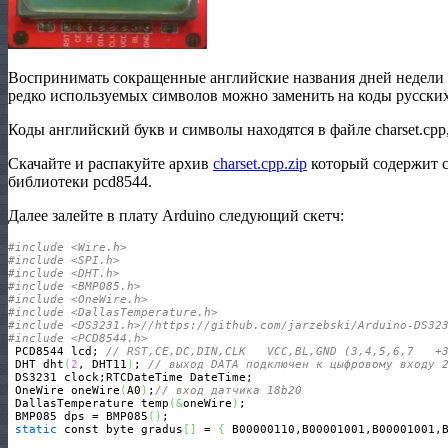
Воспринимать сокращенные английские названия дней недели 
редко используемых символов можно заменить на коды русских
Коды английский букв и символы находятся в файле charset.cpp
Скачайте и распакуйте архив
charset.cpp.zip
который содержит ch
библиотеки pcd8544.
Далее залейте в плату Arduino следующий скетч:
#include <Wire.h> 
#include <SPI.h>
#include <DHT.h>
#include <BMP085.h>
#include <OneWire.h>
#include <DallasTemperature.h>
#include <DS3231.h>//https://github.com/jarzebski/Arduino-DS32
#include <PCD8544.h>
 PCD8544 lcd; 
// RST,CE,DC,DIN,CLK   VCC,BL,GND (3,4,5,6,7   +
 DHT dht
(
2
, DHT11
)
; 
// выход DATA подключен к цыфровому входу 
 DS3231 clock;RTCDateTime DateTime;

 OneWire oneWire
(
A0
)
;
// вход датчика 18b20
 DallasTemperature temp
(
&
oneWire
)
;

 BMP085 dps = BMP085
(
)
; 

static
 const byte gradus
[
]
 = 
{
 B00000110,B00001001,B00001001,