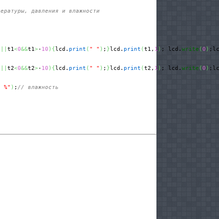
пературы, давления и влажности
0
||
t1
<
0
&&
t1
>
-
10
)
{
lcd.
print
(
" "
)
;
}
lcd.
print
(
t1,
1
)
; lcd.
write
(
0
)
;l
0
||
t2
<
0
&&
t2
>
-
10
)
{
lcd.
print
(
" "
)
;
}
lcd.
print
(
t2,
1
)
; lcd.
write
(
0
)
;l
" %"
)
;
// влажность