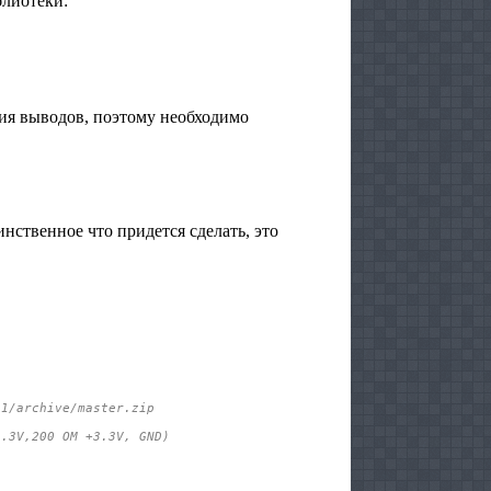
блиотеки:
ия выводов, поэтому необходимо
инственное что придется сделать, это
31/archive/master.zip
3.3V,200 OM +3.3V, GND)
2