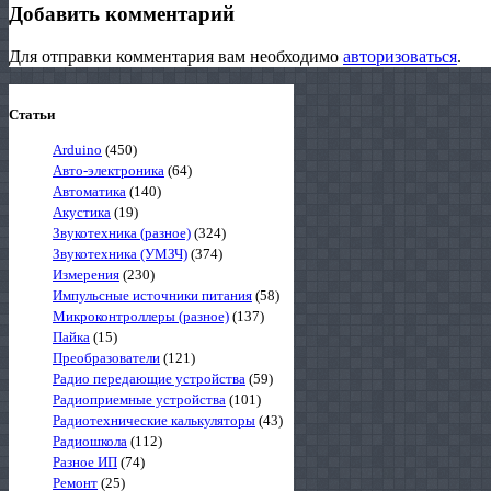
Добавить комментарий
Для отправки комментария вам необходимо
авторизоваться
.
Статьи
Arduino
(450)
Авто-электроника
(64)
Автоматика
(140)
Акустика
(19)
Звукотехника (разное)
(324)
Звукотехника (УМЗЧ)
(374)
Измерения
(230)
Импульсные источники питания
(58)
Микроконтроллеры (разное)
(137)
Пайка
(15)
Преобразователи
(121)
Радио передающие устройства
(59)
Радиоприемные устройства
(101)
Радиотехнические калькуляторы
(43)
Радиошкола
(112)
Разное ИП
(74)
Ремонт
(25)