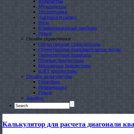
Вольтметры
Мультиметры
Теплотехника
Давление и расход
Весы
Комбинированные приборы
Разное
Онлайн справочники
Отечественные стабилитроны
Отечественные выпрямительные диоды
Отечественные варикапы
Полевые транзисторы
Биполярные транзисторы
IGBT транзисторы
Онлайн калькуляторы
Геометрия
Информатика
Разное
datasheet
Search
for:
Калькулятор для расчета диагонали кв