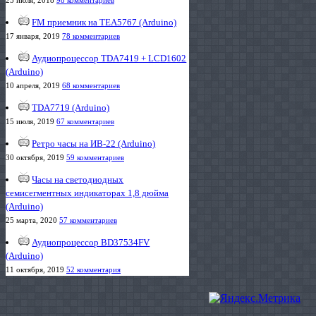
FM приемник на TEA5767 (Arduino)
17 января, 2019
78 комментариев
Аудиопроцессор TDA7419 + LCD1602
(Arduino)
10 апреля, 2019
68 комментариев
TDA7719 (Arduino)
15 июля, 2019
67 комментариев
Ретро часы на ИВ-22 (Arduino)
30 октября, 2019
59 комментариев
Часы на светодиодных
семисегментных индикаторах 1,8 дюйма
(Arduino)
25 марта, 2020
57 комментариев
Аудиопроцессор BD37534FV
(Arduino)
11 октября, 2019
52 комментария