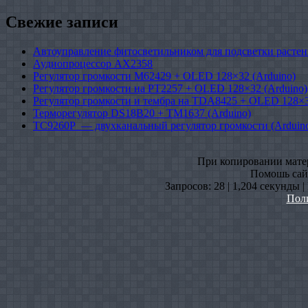
Свежие записи
Автоуправление фитосветильником для подсветки растен
Аудиопроцессор AX2358
Регулятор громкости M62429 + OLED 128×32 (Arduino)
Регулятор громкости на PT2257 + OLED 128×32 (Arduino)
Регулятор громкости и тембра на TDA8425 + OLED 128×3
Терморегулятор DS18B20 + TM1637 (Arduino)
TC9260P — двухканальный регулятор громкости (Arduin
При копировании матери
Помошь сайт
Запросов: 28 | 1,204 секунды 
Пол