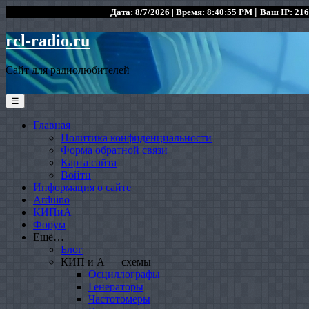
|
Дата: 8/7/2026 | Время: 8:40:55 PM
Ваш IP: 216
rcl-radio.ru
Сайт для радиолюбителей
☰
Главная
Политика конфиденциальности
Форма обратной связи
Карта сайта
Войти
Информация о сайте
Arduino
КИПиА
Форум
Ещё…
Блог
КИП и А — схемы
Осциллографы
Генераторы
Частотомеры