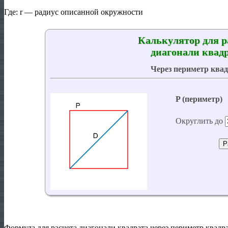
Где: r — радиус описанной окружности
Формула для расчета диагонали квадрата через периметр квадра