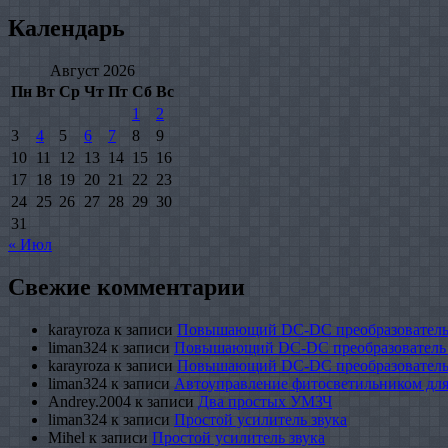
Календарь
Август 2026
Пн
Вт
Ср
Чт
Пт
Сб
Вс
1
2
3
4
5
6
7
8
9
10
11
12
13
14
15
16
17
18
19
20
21
22
23
24
25
26
27
28
29
30
31
« Июл
Свежие комментарии
karayroza
к записи
Повышающий DC-DC преобразователь
liman324
к записи
Повышающий DC-DC преобразователь
karayroza
к записи
Повышающий DC-DC преобразователь
liman324
к записи
Автоуправление фитосветильником для
Andrey.2004
к записи
Два простых УМЗЧ
liman324
к записи
Простой усилитель звука
Mihel
к записи
Простой усилитель звука