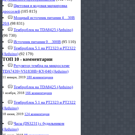
Цветовая и кодовая маркировка
дросселей
(105 815)
Мощный источник питания 4…30В
20А
(98 831)
Темброблок на TDA8425 (Arduino)
(96 730)
Источник питания 0…300В
(95 110)
Темброблок 5.1 на PT2323 и PT2322
(Arduino)
(92 179)
ТОП 10 - комментарии
Регулятор тембра на микросхеме
TDA7439+VS1838B+KY-040 (Arduino)
11 января, 2019
180 комментариев
Темброблок на TDA8425 (Arduino)
1 ноября, 2018
166 комментариев
Темброблок 5.1 на PT2323 и PT2322
(Arduino)
18 июня, 2019
124 комментария
Часы (DS3231) с будильником
(Arduino)
25 июля, 2018
98 комментариев