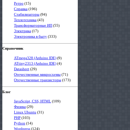
Ретро
(15)
Справка
(196)
Стабилизаторы
(94)
Теплотехника
(43)
Трансформаторные ИП
(55)
Электрика
(17)
Электроника в быту
(333)
Справочник
ATmega328 (Arduino IDE)
(9)
ATtiny2313 (Arduino IDE)
(4)
Datasheet
(29)
Отечественные микросхемы
(71)
Отечественные транзисторы
(173)
Блог
JavaScript, CSS, HTML
(109)
Физика
(29)
Linux Ubuntu
(31)
PHP
(103)
Python
(14)
Wordpress
(124)