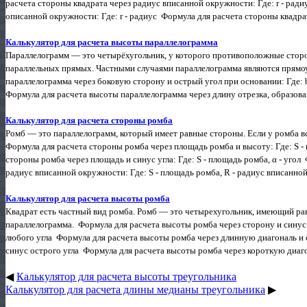
расчета стороны квадрата через радиус вписанной окружности: Где: r - рад
описанной окружности: Где: r - радиус Формула для расчета стороны квадрат
Калькулятор для расчета высоты параллелограмма
Параллелограмм — это четырёхугольник, у которого противоположные сторо
параллельных прямых. Частными случаями параллелограмма являются прямоу
параллелограмма через боковую сторону и острый угол при основании: Где: b 
Формула для расчета высоты параллелограмма через длину отрезка, образова
Калькулятор для расчета стороны ромба
Ромб — это параллелограмм, который имеет равные стороны. Если у ромба вс
Формула для расчета стороны ромба через площадь ромба и высоту: Где: S -
стороны ромба через площадь и синус угла: Где: S - площадь ромба, α - уго
радиус вписанной окружности: Где: S - площадь ромба, R - радиус вписанной.
Калькулятор для расчета высоты ромба
Квадрат есть частный вид ромба. Ромб — это четырехугольник, имеющий ра
параллелограмма. Формула для расчета высоты ромба через сторону и синус лю
любого угла Формула для расчета высоты ромба через длинную диагональ и син
синус острого угла Формула для расчета высоты ромба через короткую диагон
◀
Калькулятор для расчета высоты треугольника
Калькулятор для расчета длины медианы треугольника
▶