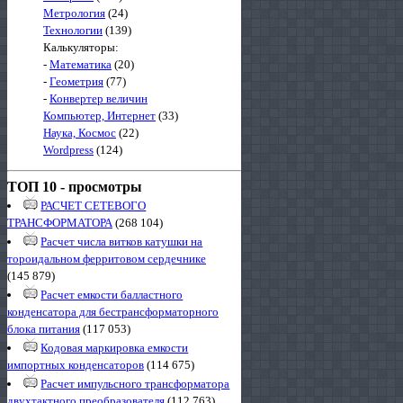
Метрология
(24)
Технологии
(139)
Калькуляторы:
-
Математика
(20)
-
Геометрия
(77)
-
Конвертер величин
Компьютер, Интернет
(33)
Наука, Космос
(22)
Wordpress
(124)
ТОП 10 - просмотры
РАСЧЕТ СЕТЕВОГО
ТРАНСФОРМАТОРА
(268 104)
Расчет числа витков катушки на
тороидальном ферритовом сердечнике
(145 879)
Расчет емкости балластного
конденсатора для бестрансформаторного
блока питания
(117 053)
Кодовая маркировка емкости
импортных конденсаторов
(114 675)
Расчет импульсного трансформатора
двухтактного преобразователя
(112 763)