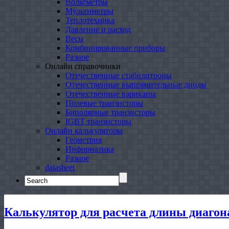
Вольтметры
Мультиметры
Теплотехника
Давление и расход
Весы
Комбинированные приборы
Разное
Онлайн справочники
Отечественные стабилитроны
Отечественные выпрямительные диоды
Отечественные варикапы
Полевые транзисторы
Биполярные транзисторы
IGBT транзисторы
Онлайн калькуляторы
Геометрия
Информатика
Разное
datasheet
Search
for:
Калькулятор для расчета длины диагон