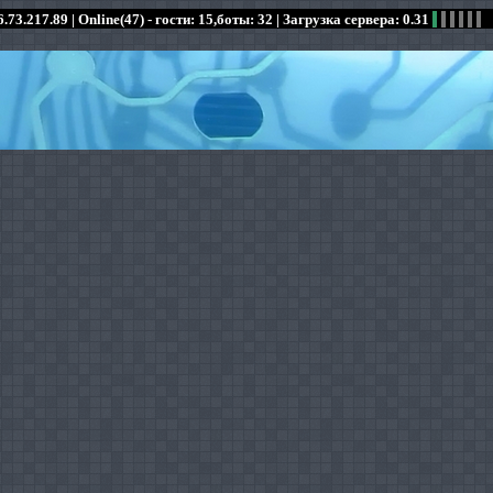
.73.217.89 |
Online(47) - гости: 15,боты: 32
| Загрузка сервера: 0.31
:
:
:
:
:
:
:
:
:
:
:
: