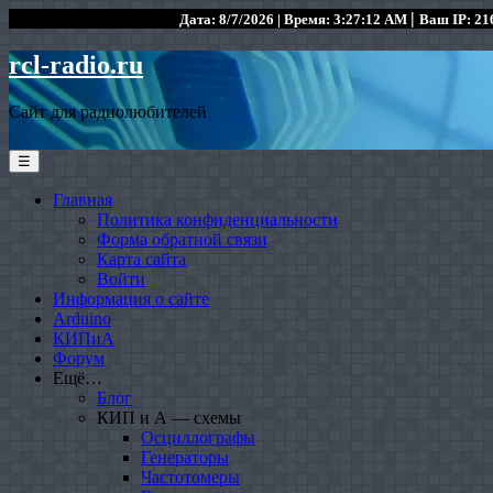
|
Дата: 8/7/2026 | Время: 3:27:12 AM
Ваш IP: 216
rcl-radio.ru
Сайт для радиолюбителей
☰
Главная
Политика конфиденциальности
Форма обратной связи
Карта сайта
Войти
Информация о сайте
Arduino
КИПиА
Форум
Ещё…
Блог
КИП и А — схемы
Осциллографы
Генераторы
Частотомеры