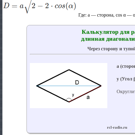
Где:
a
— сторона, cos
α
— о