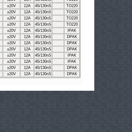
±20V
12A
45/130nS
TO220
±20V
12A
45/130nS
TO220
±20V
12A
45/130nS
TO220
±20V
12A
45/130nS
TO220
±20V
12A
45/130nS
IPAK
±20V
12A
45/130nS
DPAK
±20V
12A
45/130nS
DPAK
±20V
12A
45/130nS
DPAK
±20V
12A
45/130nS
IPAK
±20V
12A
45/130nS
IPAK
±20V
12A
45/130nS
DPAK
±20V
12A
45/130nS
DPAK