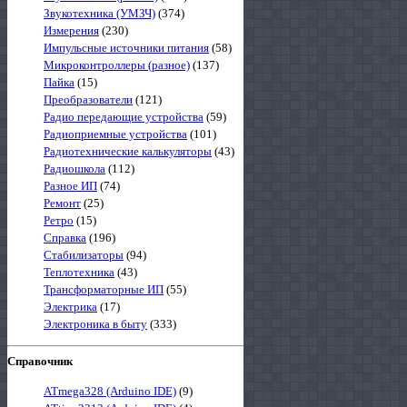
Звукотехника (УМЗЧ)
(374)
Измерения
(230)
Импульсные источники питания
(58)
Микроконтроллеры (разное)
(137)
Пайка
(15)
Преобразователи
(121)
Радио передающие устройства
(59)
Радиоприемные устройства
(101)
Радиотехнические калькуляторы
(43)
Радиошкола
(112)
Разное ИП
(74)
Ремонт
(25)
Ретро
(15)
Справка
(196)
Стабилизаторы
(94)
Теплотехника
(43)
Трансформаторные ИП
(55)
Электрика
(17)
Электроника в быту
(333)
Справочник
ATmega328 (Arduino IDE)
(9)