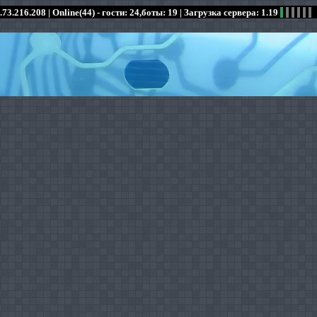
.73.216.208 |
Online(44) - гости: 24,боты: 19
| Загрузка сервера: 1.19
:
:
:
:
:
:
:
:
:
:
:
: