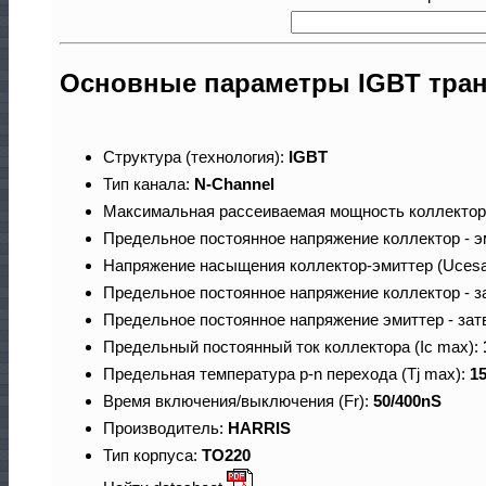
Основные параметры IGBT тран
Структура (технология):
IGBT
Тип канала:
N-Channel
Максимальная рассеиваемая мощность коллектор
Предельное постоянное напряжение коллектор - э
Напряжение насыщения коллектор-эмиттер (Ucesa
Предельное постоянное напряжение коллектор - з
Предельное постоянное напряжение эмиттер - зат
Предельный постоянный ток коллектора (Ic max):
Предельная температура p-n перехода (Tj max):
1
Время включения/выключения (Fr):
50/400nS
Производитель:
HARRIS
Тип корпуса:
TO220