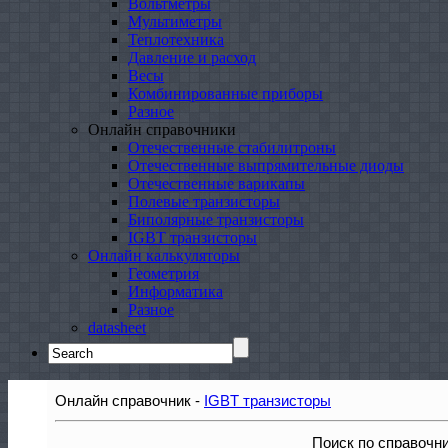
Вольтметры
Мультиметры
Теплотехника
Давление и расход
Весы
Комбинированные приборы
Разное
Онлайн справочники
Отечественные стабилитроны
Отечественные выпрямительные диоды
Отечественные варикапы
Полевые транзисторы
Биполярные транзисторы
IGBT транзисторы
Онлайн калькуляторы
Геометрия
Информатика
Разное
datasheet
Search
for:
Онлайн справочник -
IGBT транзисторы
Поиск по справочн