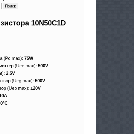
зистора 10N50C1D
а (Pc max):
75W
миттер (Uce max):
500V
t):
2.5V
атвор (Ucg max):
500V
вор (Ueb max):
±20V
10A
50°C