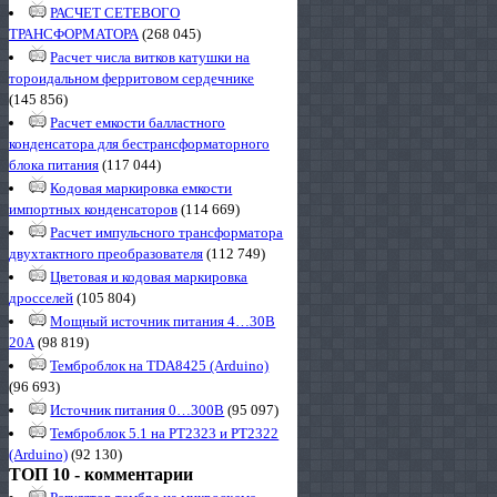
РАСЧЕТ СЕТЕВОГО
ТРАНСФОРМАТОРА
(268 045)
Расчет числа витков катушки на
тороидальном ферритовом сердечнике
(145 856)
Расчет емкости балластного
конденсатора для бестрансформаторного
блока питания
(117 044)
Кодовая маркировка емкости
импортных конденсаторов
(114 669)
Расчет импульсного трансформатора
двухтактного преобразователя
(112 749)
Цветовая и кодовая маркировка
дросселей
(105 804)
Мощный источник питания 4…30В
20А
(98 819)
Темброблок на TDA8425 (Arduino)
(96 693)
Источник питания 0…300В
(95 097)
Темброблок 5.1 на PT2323 и PT2322
(Arduino)
(92 130)
ТОП 10 - комментарии