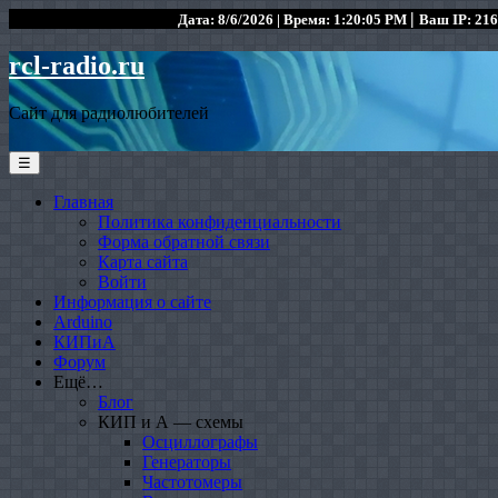
|
Дата: 8/6/2026 | Время: 1:20:05 PM
Ваш IP: 216
rcl-radio.ru
Сайт для радиолюбителей
☰
Главная
Политика конфиденциальности
Форма обратной связи
Карта сайта
Войти
Информация о сайте
Arduino
КИПиА
Форум
Ещё…
Блог
КИП и А — схемы
Осциллографы
Генераторы
Частотомеры