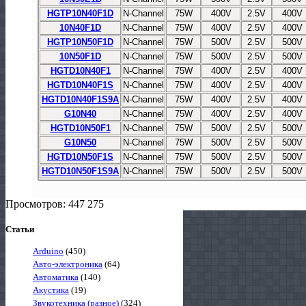
HGTP10N40F1D
N-Channel
75W
400V
2.5V
400V
10N40F1D
N-Channel
75W
400V
2.5V
400V
HGTP10N50F1D
N-Channel
75W
500V
2.5V
500V
10N50F1D
N-Channel
75W
500V
2.5V
500V
HGTD10N40F1
N-Channel
75W
400V
2.5V
400V
HGTD10N40F1S
N-Channel
75W
400V
2.5V
400V
HGTD10N40F1S9A
N-Channel
75W
400V
2.5V
400V
G10N40
N-Channel
75W
400V
2.5V
400V
HGTD10N50F1
N-Channel
75W
500V
2.5V
500V
G10N50
N-Channel
75W
500V
2.5V
500V
HGTD10N50F1S
N-Channel
75W
500V
2.5V
500V
HGTD10N50F1S9A
N-Channel
75W
500V
2.5V
500V
Просмотров: 447 275
Статьи
Arduino
(450)
Авто-электроника
(64)
Автоматика
(140)
Акустика
(19)
Звукотехника (разное)
(324)