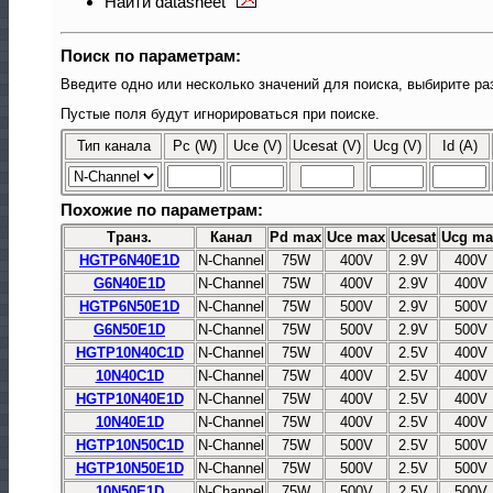
Найти datasheet
Поиск по параметрам:
Введите одно или несколько значений для поиска, выбирите ра
Пустые поля будут игнорироваться при поиске.
Тип канала
Pc (W)
Uce (V)
Ucesat (V)
Ucg (V)
Id (A)
Похожие по параметрам:
Транз.
Канал
Pd max
Uce max
Ucesat
Ucg ma
HGTP6N40E1D
N-Channel
75W
400V
2.9V
400V
G6N40E1D
N-Channel
75W
400V
2.9V
400V
HGTP6N50E1D
N-Channel
75W
500V
2.9V
500V
G6N50E1D
N-Channel
75W
500V
2.9V
500V
HGTP10N40C1D
N-Channel
75W
400V
2.5V
400V
10N40C1D
N-Channel
75W
400V
2.5V
400V
HGTP10N40E1D
N-Channel
75W
400V
2.5V
400V
10N40E1D
N-Channel
75W
400V
2.5V
400V
HGTP10N50C1D
N-Channel
75W
500V
2.5V
500V
HGTP10N50E1D
N-Channel
75W
500V
2.5V
500V
10N50E1D
N-Channel
75W
500V
2.5V
500V