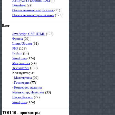
ATtiny2313 (Arduino IDE)
(4)
Datasheet
(29)
Отечественные микросхемы
(71)
Отечественные транзисторы
(173)
Блог
JavaScript, CSS, HTML
(107)
Физика
(29)
Linux Ubuntu
(31)
PHP
(103)
Python
(14)
Wordpress
(124)
Метрология
(24)
Технологии
(139)
Калькуляторы:
-
Математика
(20)
-
Геометрия
(77)
-
Конвертер величин
Компьютер, Интернет
(33)
Наука, Космос
(22)
Wordpress
(124)
ТОП 10 - просмотры