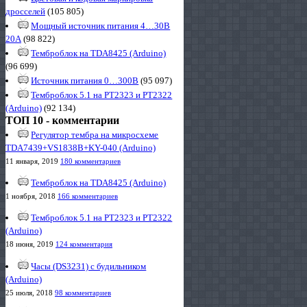
дросселей
(105 805)
Мощный источник питания 4…30В
20А
(98 822)
Темброблок на TDA8425 (Arduino)
(96 699)
Источник питания 0…300В
(95 097)
Темброблок 5.1 на PT2323 и PT2322
(Arduino)
(92 134)
ТОП 10 - комментарии
Регулятор тембра на микросхеме
TDA7439+VS1838B+KY-040 (Arduino)
11 января, 2019
180 комментариев
Темброблок на TDA8425 (Arduino)
1 ноября, 2018
166 комментариев
Темброблок 5.1 на PT2323 и PT2322
(Arduino)
18 июня, 2019
124 комментария
Часы (DS3231) с будильником
(Arduino)
25 июля, 2018
98 комментариев