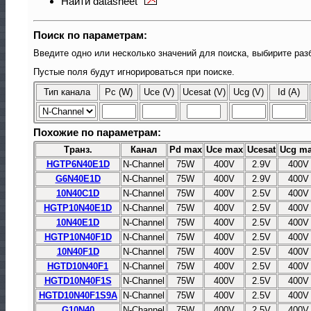
Найти datasheet
Поиск по параметрам:
Введите одно или несколько значений для поиска, выбирите раз
Пустые поля будут игнорироваться при поиске.
Тип канала
Pc (W)
Uce (V)
Ucesat (V)
Ucg (V)
Id (A)
Похожие по параметрам:
Транз.
Канал
Pd max
Uce max
Ucesat
Ucg m
HGTP6N40E1D
N-Channel
75W
400V
2.9V
400V
G6N40E1D
N-Channel
75W
400V
2.9V
400V
10N40C1D
N-Channel
75W
400V
2.5V
400V
HGTP10N40E1D
N-Channel
75W
400V
2.5V
400V
10N40E1D
N-Channel
75W
400V
2.5V
400V
HGTP10N40F1D
N-Channel
75W
400V
2.5V
400V
10N40F1D
N-Channel
75W
400V
2.5V
400V
HGTD10N40F1
N-Channel
75W
400V
2.5V
400V
HGTD10N40F1S
N-Channel
75W
400V
2.5V
400V
HGTD10N40F1S9A
N-Channel
75W
400V
2.5V
400V
G10N40
N-Channel
75W
400V
2.5V
400V