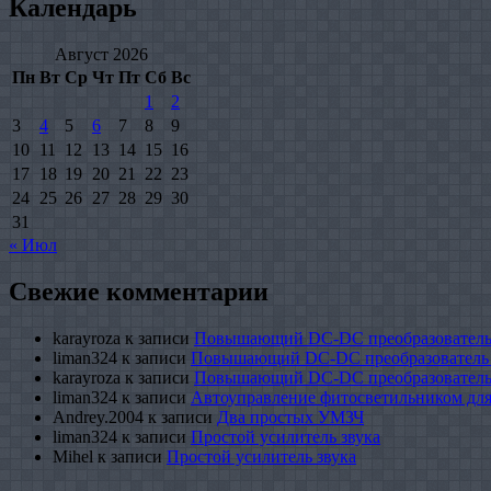
Календарь
Август 2026
Пн
Вт
Ср
Чт
Пт
Сб
Вс
1
2
3
4
5
6
7
8
9
10
11
12
13
14
15
16
17
18
19
20
21
22
23
24
25
26
27
28
29
30
31
« Июл
Свежие комментарии
karayroza
к записи
Повышающий DC-DC преобразователь
liman324
к записи
Повышающий DC-DC преобразователь
karayroza
к записи
Повышающий DC-DC преобразователь
liman324
к записи
Автоуправление фитосветильником для
Andrey.2004
к записи
Два простых УМЗЧ
liman324
к записи
Простой усилитель звука
Mihel
к записи
Простой усилитель звука