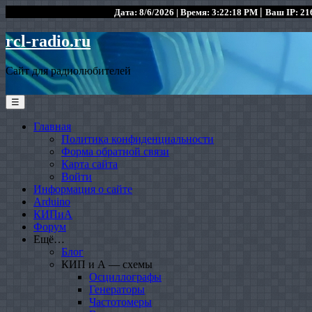
|
Дата: 8/6/2026 | Время: 3:22:18 PM
Ваш IP: 216
rcl-radio.ru
Сайт для радиолюбителей
☰
Главная
Политика конфиденциальности
Форма обратной связи
Карта сайта
Войти
Информация о сайте
Arduino
КИПиА
Форум
Ещё…
Блог
КИП и А — схемы
Осциллографы
Генераторы
Частотомеры