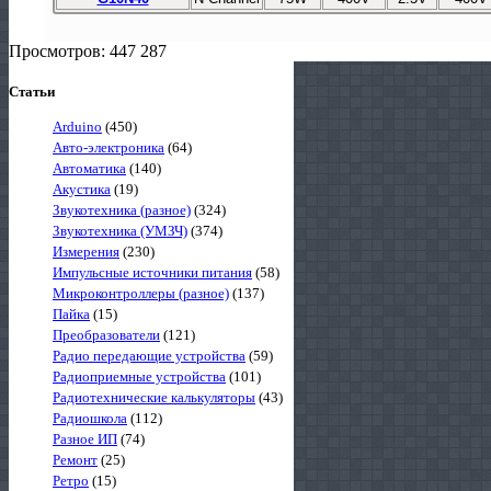
Просмотров: 447 287
Статьи
Arduino
(450)
Авто-электроника
(64)
Автоматика
(140)
Акустика
(19)
Звукотехника (разное)
(324)
Звукотехника (УМЗЧ)
(374)
Измерения
(230)
Импульсные источники питания
(58)
Микроконтроллеры (разное)
(137)
Пайка
(15)
Преобразователи
(121)
Радио передающие устройства
(59)
Радиоприемные устройства
(101)
Радиотехнические калькуляторы
(43)
Радиошкола
(112)
Разное ИП
(74)
Ремонт
(25)
Ретро
(15)