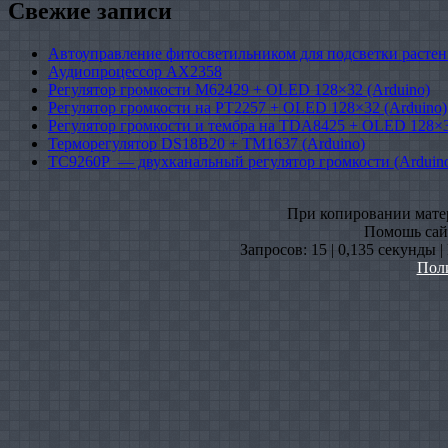
Свежие записи
Автоуправление фитосветильником для подсветки растен
Аудиопроцессор AX2358
Регулятор громкости M62429 + OLED 128×32 (Arduino)
Регулятор громкости на PT2257 + OLED 128×32 (Arduino)
Регулятор громкости и тембра на TDA8425 + OLED 128×3
Терморегулятор DS18B20 + TM1637 (Arduino)
TC9260P — двухканальный регулятор громкости (Arduin
При копировании матери
Помошь сайт
Запросов: 15 | 0,135 секунды 
Пол