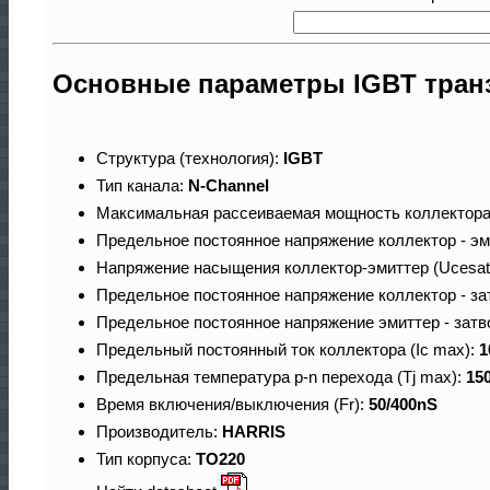
Основные параметры IGBT тран
Структура (технология):
IGBT
Тип канала:
N-Channel
Максимальная рассеиваемая мощность коллектора
Предельное постоянное напряжение коллектор - эм
Напряжение насыщения коллектор-эмиттер (Ucesat
Предельное постоянное напряжение коллектор - за
Предельное постоянное напряжение эмиттер - затв
Предельный постоянный ток коллектора (Ic max):
1
Предельная температура p-n перехода (Tj max):
15
Время включения/выключения (Fr):
50/400nS
Производитель:
HARRIS
Тип корпуса:
TO220