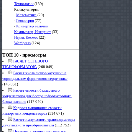
Технологии
(139)
Калькуляторы:
-
Математика
(20)
-
Геометрия
(77)
-
Конвертер величин
Компьютер, Интернет
(33)
Наука, Космос
(22)
Wordpress
(124)
ТОП 10 - просмотры
РАСЧЕТ СЕТЕВОГО
ТРАНСФОРМАТОРА
(268 049)
Расчет числа витков катушки на
тороидальном ферритовом сердечнике
(145 861)
Расчет емкости балластного
конденсатора для бестрансформаторного
блока питания
(117 046)
Кодовая маркировка емкости
импортных конденсаторов
(114 671)
Расчет импульсного трансформатора
двухтактного преобразователя
(112 752)
Цветовая и кодовая маркировка