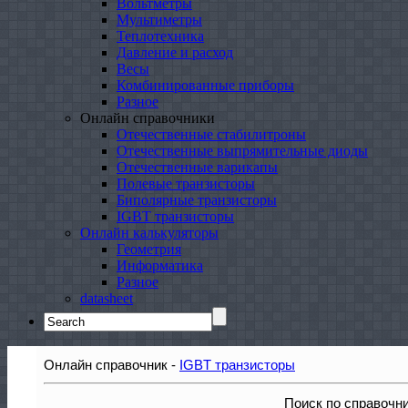
Вольтметры
Мультиметры
Теплотехника
Давление и расход
Весы
Комбинированные приборы
Разное
Онлайн справочники
Отечественные стабилитроны
Отечественные выпрямительные диоды
Отечественные варикапы
Полевые транзисторы
Биполярные транзисторы
IGBT транзисторы
Онлайн калькуляторы
Геометрия
Информатика
Разное
datasheet
Search
for:
Онлайн справочник -
IGBT транзисторы
Поиск по справочн