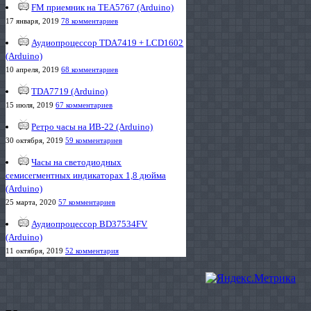
FM приемник на TEA5767 (Arduino)
17 января, 2019
78 комментариев
Аудиопроцессор TDA7419 + LCD1602
(Arduino)
10 апреля, 2019
68 комментариев
TDA7719 (Arduino)
15 июля, 2019
67 комментариев
Ретро часы на ИВ-22 (Arduino)
30 октября, 2019
59 комментариев
Часы на светодиодных
семисегментных индикаторах 1,8 дюйма
(Arduino)
25 марта, 2020
57 комментариев
Аудиопроцессор BD37534FV
(Arduino)
11 октября, 2019
52 комментария