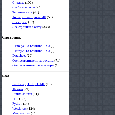
Справка
(196)
Стабилизаторы
(94)
Теплотехника
(43)
Трансформаторные ИП
(55)
Электрика
(17)
Электроника в быту
(333)
Справочник
ATmega328 (Arduino IDE)
(9)
ATtiny2313 (Arduino IDE)
(4)
Datasheet
(29)
Отечественные микросхемы
(71)
Отечественные транзисторы
(173)
Блог
JavaScript, CSS, HTML
(107)
Физика
(29)
Linux Ubuntu
(31)
PHP
(103)
Python
(14)
Wordpress
(124)
Метрология
(24)