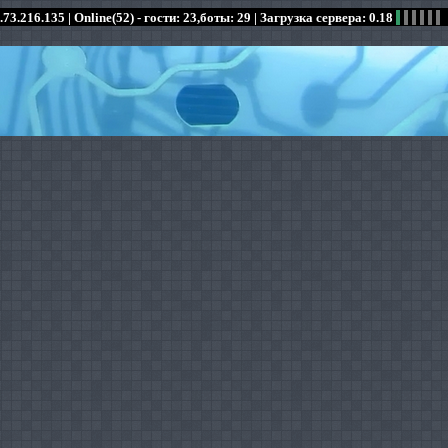
.73.216.135 |
Online(52) - гости: 23,боты: 29
| Загрузка сервера: 0.18
:
:
:
:
:
:
:
:
:
:
:
: