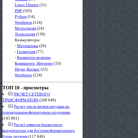
Linux Ubuntu
(31)
PHP
(103)
Python
(14)
Wordpress
(124)
Метрология
(24)
Технологии
(139)
Калькуляторы:
-
Математика
(20)
-
Геометрия
(77)
-
Конвертер величин
Компьютер, Интернет
(33)
Наука, Космос
(22)
Wordpress
(124)
ТОП 10 - просмотры
РАСЧЕТ СЕТЕВОГО
ТРАНСФОРМАТОРА
(268 049)
Расчет числа витков катушки на
тороидальном ферритовом сердечнике
(145 861)
Расчет емкости балластного
конденсатора для бестрансформаторного
блока питания
(117 046)