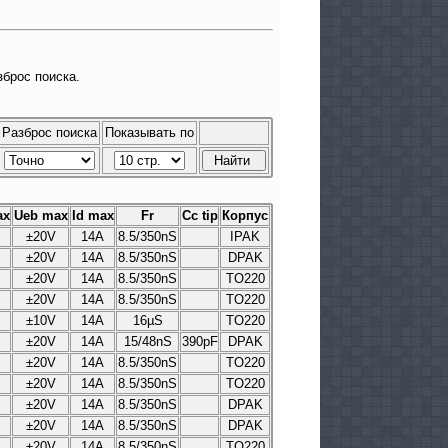
зброс поиска.
Разброс поиска
Показывать по
ax
Ueb max
Id max
Fr
Cc tip
Корпус
±20V
14A
8.5/350nS
IPAK
±20V
14A
8.5/350nS
DPAK
±20V
14A
8.5/350nS
TO220
±20V
14A
8.5/350nS
TO220
±10V
14A
16µS
TO220
±20V
14A
15/48nS
390pF
DPAK
±20V
14A
8.5/350nS
TO220
±20V
14A
8.5/350nS
TO220
±20V
14A
8.5/350nS
DPAK
±20V
14A
8.5/350nS
DPAK
±20V
14A
8.5/350nS
TO220