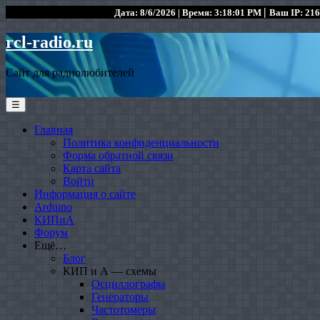
|
Дата: 8/6/2026 | Время: 3:18:01 PM
Ваш IP: 216
rcl-radio.ru
Сайт для радиолюбителей
☰
Главная
Политика конфиденциальности
Форма обратной связи
Карта сайта
Войти
Информация о сайте
Arduino
КИПиА
Форум
Ещё…
Блог
КИП и А — схемы
Осциллографы
Генераторы
Частотомеры