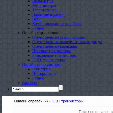
Вольтметры
Мультиметры
Теплотехника
Давление и расход
Весы
Комбинированные приборы
Разное
Онлайн справочники
Отечественные стабилитроны
Отечественные выпрямительные диоды
Отечественные варикапы
Полевые транзисторы
Биполярные транзисторы
IGBT транзисторы
Онлайн калькуляторы
Геометрия
Информатика
Разное
datasheet
Search
for:
Онлайн справочник -
IGBT транзисторы
Поиск по справочн