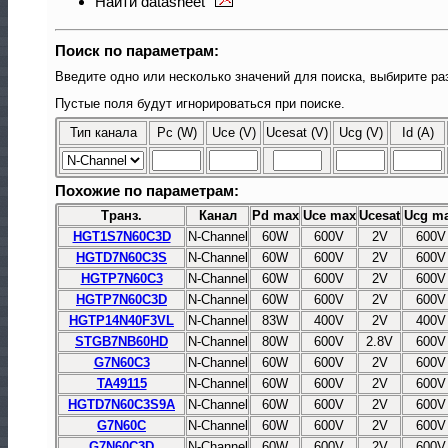
Найти datasheet
Поиск по параметрам:
Введите одно или несколько значений для поиска, выбирите ра
Пустые поля будут игнорироваться при поиске.
Тип канала
Pc (W)
Uce (V)
Ucesat (V)
Ucg (V)
Id (A)
Похожие по параметрам:
Транз.
Канал
Pd max
Uce max
Ucesat
Ucg m
HGT1S7N60C3D
N-Channel
60W
600V
2V
600V
HGTD7N60C3S
N-Channel
60W
600V
2V
600V
HGTP7N60C3
N-Channel
60W
600V
2V
600V
HGTP7N60C3D
N-Channel
60W
600V
2V
600V
HGTP14N40F3VL
N-Channel
83W
400V
2V
400V
STGB7NB60HD
N-Channel
80W
600V
2.8V
600V
G7N60C3
N-Channel
60W
600V
2V
600V
TA49115
N-Channel
60W
600V
2V
600V
HGTD7N60C3S9A
N-Channel
60W
600V
2V
600V
G7N60C
N-Channel
60W
600V
2V
600V
G7N60C3D
N-Channel
60W
600V
2V
600V