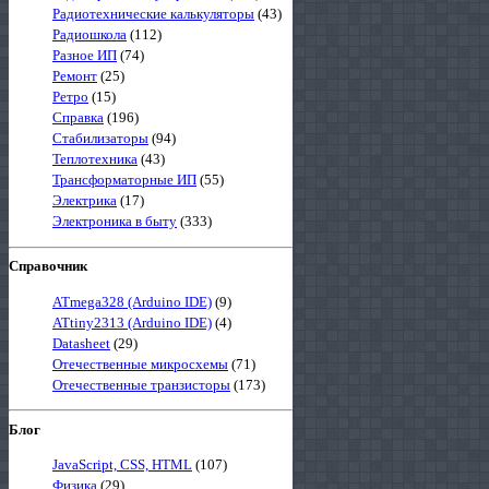
Радиотехнические калькуляторы
(43)
Радиошкола
(112)
Разное ИП
(74)
Ремонт
(25)
Ретро
(15)
Справка
(196)
Стабилизаторы
(94)
Теплотехника
(43)
Трансформаторные ИП
(55)
Электрика
(17)
Электроника в быту
(333)
Справочник
ATmega328 (Arduino IDE)
(9)
ATtiny2313 (Arduino IDE)
(4)
Datasheet
(29)
Отечественные микросхемы
(71)
Отечественные транзисторы
(173)
Блог
JavaScript, CSS, HTML
(107)
Физика
(29)