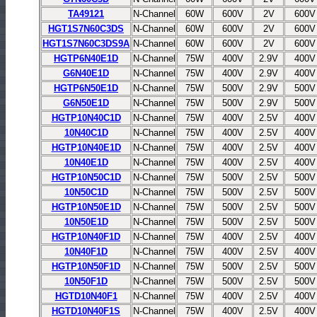
TA49121
N-Channel
60W
600V
2V
600V
HGT1S7N60C3DS
N-Channel
60W
600V
2V
600V
HGT1S7N60C3DS9A
N-Channel
60W
600V
2V
600V
HGTP6N40E1D
N-Channel
75W
400V
2.9V
400V
G6N40E1D
N-Channel
75W
400V
2.9V
400V
HGTP6N50E1D
N-Channel
75W
500V
2.9V
500V
G6N50E1D
N-Channel
75W
500V
2.9V
500V
HGTP10N40C1D
N-Channel
75W
400V
2.5V
400V
10N40C1D
N-Channel
75W
400V
2.5V
400V
HGTP10N40E1D
N-Channel
75W
400V
2.5V
400V
10N40E1D
N-Channel
75W
400V
2.5V
400V
HGTP10N50C1D
N-Channel
75W
500V
2.5V
500V
10N50C1D
N-Channel
75W
500V
2.5V
500V
HGTP10N50E1D
N-Channel
75W
500V
2.5V
500V
10N50E1D
N-Channel
75W
500V
2.5V
500V
HGTP10N40F1D
N-Channel
75W
400V
2.5V
400V
10N40F1D
N-Channel
75W
400V
2.5V
400V
HGTP10N50F1D
N-Channel
75W
500V
2.5V
500V
10N50F1D
N-Channel
75W
500V
2.5V
500V
HGTD10N40F1
N-Channel
75W
400V
2.5V
400V
HGTD10N40F1S
N-Channel
75W
400V
2.5V
400V