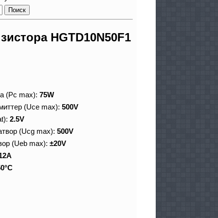
нзистора HGTD10N50F1
а (Pc max):
75W
миттер (Uce max):
500V
t):
2.5V
атвор (Ucg max):
500V
вор (Ueb max):
±20V
12A
50°C