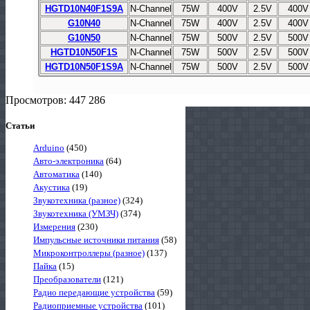
HGTD10N40F1S9A
N-Channel
75W
400V
2.5V
400V
G10N40
N-Channel
75W
400V
2.5V
400V
G10N50
N-Channel
75W
500V
2.5V
500V
HGTD10N50F1S
N-Channel
75W
500V
2.5V
500V
HGTD10N50F1S9A
N-Channel
75W
500V
2.5V
500V
Просмотров: 447 286
Статьи
Arduino
(450)
Авто-электроника
(64)
Автоматика
(140)
Акустика
(19)
Звукотехника (разное)
(324)
Звукотехника (УМЗЧ)
(374)
Измерения
(230)
Импульсные источники питания
(58)
Микроконтроллеры (разное)
(137)
Пайка
(15)
Преобразователи
(121)
Радио передающие устройства
(59)
Радиоприемные устройства
(101)