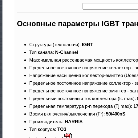
Основные параметры IGBT тран
Структура (технология):
IGBT
Тип канала:
N-Channel
Максимальная рассеиваемая мощность коллектор
Предельное постоянное напряжение коллектор - э
Напряжение насыщения коллектор-эмиттер (Ucesa
Предельное постоянное напряжение коллектор - з
Предельное постоянное напряжение эмиттер - зат
Предельный постоянный ток коллектора (Ic max):
Предельная температура p-n перехода (Tj max):
1
Время включения/выключения (Fr):
50/400nS
Производитель:
HARRIS
Тип корпуса:
TO3