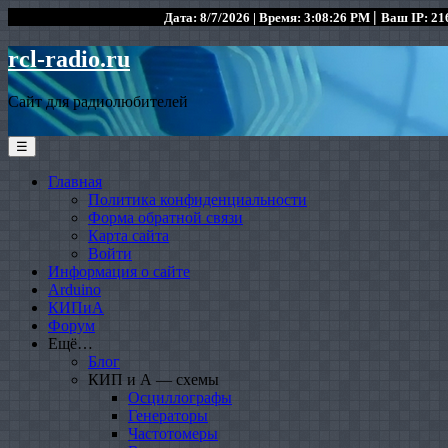
|
Дата: 8/7/2026 | Время: 3:08:26 PM
Ваш IP: 216
rcl-radio.ru
Сайт для радиолюбителей
☰
Главная
Политика конфиденциальности
Форма обратной связи
Карта сайта
Войти
Информация о сайте
Arduino
КИПиА
Форум
Ещё…
Блог
КИП и А — схемы
Осциллографы
Генераторы
Частотомеры