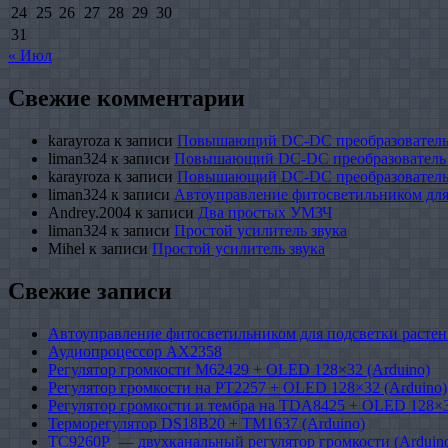
24
25
26
27
28
29
30
31
« Июл
Свежие комментарии
karayroza
к записи
Повышающий DC-DC преобразователь
liman324
к записи
Повышающий DC-DC преобразователь
karayroza
к записи
Повышающий DC-DC преобразователь
liman324
к записи
Автоуправление фитосветильником для
Andrey.2004
к записи
Два простых УМЗЧ
liman324
к записи
Простой усилитель звука
Mihel
к записи
Простой усилитель звука
Свежие записи
Автоуправление фитосветильником для подсветки растен
Аудиопроцессор AX2358
Регулятор громкости M62429 + OLED 128×32 (Arduino)
Регулятор громкости на PT2257 + OLED 128×32 (Arduino)
Регулятор громкости и тембра на TDA8425 + OLED 128×3
Терморегулятор DS18B20 + TM1637 (Arduino)
TC9260P — двухканальный регулятор громкости (Arduin