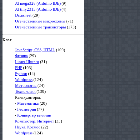
ATmega328 (Arduino IDE)
(9)
ATtiny2313 (Arduino IDE)
(4)
Datasheet
(29)
Отечественные микросхемы
(71)
Отечественные транзисторы
(173)
Блог
JavaScript, CSS, HTML
(109)
Физика
(29)
Linux Ubuntu
(31)
PHP
(103)
Python
(14)
Wordpress
(124)
Метрология
(24)
Технологии
(139)
Калькуляторы:
-
Математика
(20)
-
Геометрия
(77)
-
Конвертер величин
Компьютер, Интернет
(33)
Наука, Космос
(22)
Wordpress
(124)