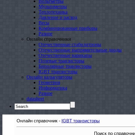
Вольтметры
Мультиметры
Теплотехника
Давление и расход
Весы
Комбинированные приборы
Разное
Онлайн справочники
Отечественные стабилитроны
Отечественные выпрямительные диоды
Отечественные варикапы
Полевые транзисторы
Биполярные транзисторы
IGBT транзисторы
Онлайн калькуляторы
Геометрия
Информатика
Разное
datasheet
Search
for:
Онлайн справочник -
IGBT транзисторы
Поиск по справочн