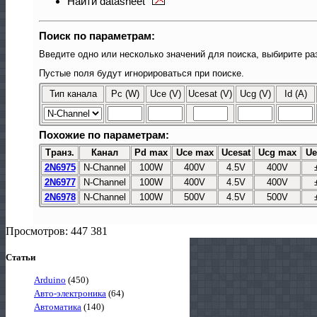
Найти datasheet
Поиск по параметрам:
Введите одно или несколько значений для поиска, выбирите ра
Пустые поля будут игнорироваться при поиске.
Тип канала
Pc (W)
Uce (V)
Ucesat (V)
Ucg (V)
Id (A)
Похожие по параметрам:
Транз.
Канал
Pd max
Uce max
Ucesat
Ucg max
Ue
2N6975
N-Channel
100W
400V
4.5V
400V
2N6977
N-Channel
100W
400V
4.5V
400V
2N6978
N-Channel
100W
500V
4.5V
500V
Просмотров: 447 381
Статьи
Arduino
(450)
Авто-электроника
(64)
Автоматика
(140)