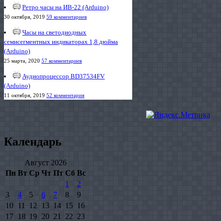
Ретро часы на ИВ-22 (Arduino)
30 октября, 2019
59 комментариев
Часы на светодиодных
семисегментных индикаторах 1,8 дюйма
(Arduino)
25 марта, 2020
57 комментариев
Аудиопроцессор BD37534FV
(Arduino)
11 октября, 2019
52 комментария
Календарь
Август 2026
Пн
Вт
Ср
Чт
Пт
Сб
Вс
1
2
3
4
5
6
7
8
9
10
11
12
13
14
15
16
17
18
19
20
21
22
23