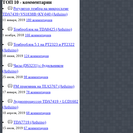
ТОП 10 - комментарии
Регулятор тембра на микросхеме
TDA7439+VS1838B+KY-040 (Arduino)
11 января, 2019
180 комментариев
Темброблок на TDA8425 (Arduino)
1 ноября, 2018
166 комментариев
Темброблок 5.1 на PT2323 и PT2322
(Arduino)
18 июня, 2019
124 комментария
Часы (DS3231) с будильником
(Arduino)
25 июля, 2018
98 комментариев
FM приемник на TEA5767 (Arduino)
17 января, 2019
78 комментариев
Аудиопроцессор TDA7419 + LCD1602
(Arduino)
10 апреля, 2019
68 комментариев
TDA7719 (Arduino)
15 июля, 2019
67 комментариев