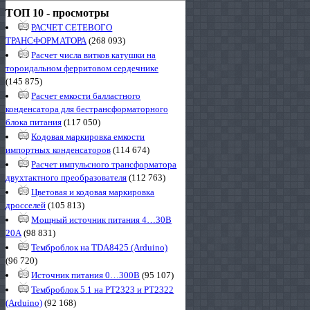
ТОП 10 - просмотры
РАСЧЕТ СЕТЕВОГО
ТРАНСФОРМАТОРА
(268 093)
Расчет числа витков катушки на
тороидальном ферритовом сердечнике
(145 875)
Расчет емкости балластного
конденсатора для бестрансформаторного
блока питания
(117 050)
Кодовая маркировка емкости
импортных конденсаторов
(114 674)
Расчет импульсного трансформатора
двухтактного преобразователя
(112 763)
Цветовая и кодовая маркировка
дросселей
(105 813)
Мощный источник питания 4…30В
20А
(98 831)
Темброблок на TDA8425 (Arduino)
(96 720)
Источник питания 0…300В
(95 107)
Темброблок 5.1 на PT2323 и PT2322
(Arduino)
(92 168)