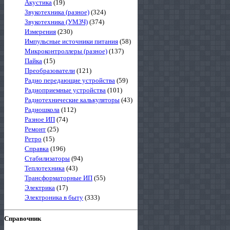
Акустика
(19)
Звукотехника (разное)
(324)
Звукотехника (УМЗЧ)
(374)
Измерения
(230)
Импульсные источники питания
(58)
Микроконтроллеры (разное)
(137)
Пайка
(15)
Преобразователи
(121)
Радио передающие устройства
(59)
Радиоприемные устройства
(101)
Радиотехнические калькуляторы
(43)
Радиошкола
(112)
Разное ИП
(74)
Ремонт
(25)
Ретро
(15)
Справка
(196)
Стабилизаторы
(94)
Теплотехника
(43)
Трансформаторные ИП
(55)
Электрика
(17)
Электроника в быту
(333)
Справочник