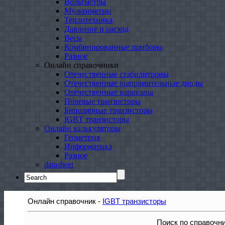
Вольтметры
Мультиметры
Теплотехника
Давление и расход
Весы
Комбинированные приборы
Разное
Онлайн справочники
Отечественные стабилитроны
Отечественные выпрямительные диоды
Отечественные варикапы
Полевые транзисторы
Биполярные транзисторы
IGBT транзисторы
Онлайн калькуляторы
Геометрия
Информатика
Разное
datasheet
Search
for:
Онлайн справочник -
IGBT транзисторы
Поиск по справочн