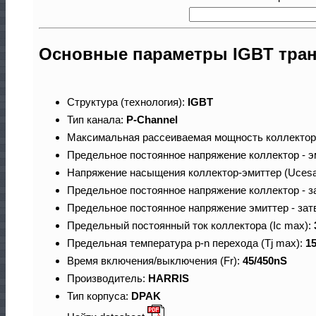
Основные параметры IGBT тран
Структура (технология):
IGBT
Тип канала:
P-Channel
Максимальная рассеиваемая мощность коллектор
Предельное постоянное напряжение коллектор - э
Напряжение насыщения коллектор-эмиттер (Ucesa
Предельное постоянное напряжение коллектор - з
Предельное постоянное напряжение эмиттер - зат
Предельный постоянный ток коллектора (Ic max):
Предельная температура p-n перехода (Tj max):
1
Время включения/выключения (Fr):
45/450nS
Производитель:
HARRIS
Тип корпуса:
DPAK