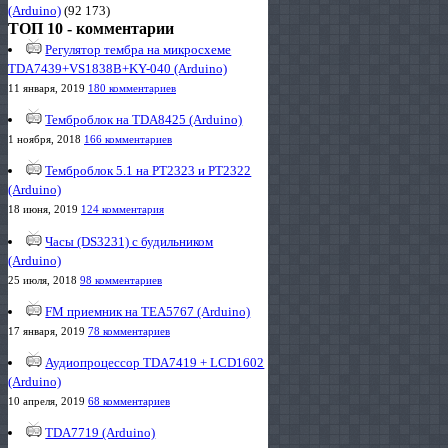
(Arduino)
(92 173)
ТОП 10 - комментарии
Регулятор тембра на микросхеме
TDA7439+VS1838B+KY-040 (Arduino)
11 января, 2019
180 комментариев
Темброблок на TDA8425 (Arduino)
1 ноября, 2018
166 комментариев
Темброблок 5.1 на PT2323 и PT2322
(Arduino)
18 июня, 2019
124 комментария
Часы (DS3231) с будильником
(Arduino)
25 июля, 2018
98 комментариев
FM приемник на TEA5767 (Arduino)
17 января, 2019
78 комментариев
Аудиопроцессор TDA7419 + LCD1602
(Arduino)
10 апреля, 2019
68 комментариев
TDA7719 (Arduino)