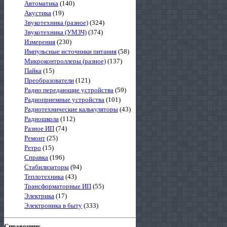
Автоматика
(140)
Акустика
(19)
Звукотехника (разное)
(324)
Звукотехника (УМЗЧ)
(374)
Измерения
(230)
Импульсные источники питания
(58)
Микроконтроллеры (разное)
(137)
Пайка
(15)
Преобразователи
(121)
Радио передающие устройства
(59)
Радиоприемные устройства
(101)
Радиотехнические калькуляторы
(43)
Радиошкола
(112)
Разное ИП
(74)
Ремонт
(25)
Ретро
(15)
Справка
(196)
Стабилизаторы
(94)
Теплотехника
(43)
Трансформаторные ИП
(55)
Электрика
(17)
Электроника в быту
(333)
Справочник