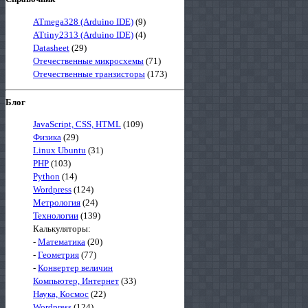
ATmega328 (Arduino IDE)
(9)
ATtiny2313 (Arduino IDE)
(4)
Datasheet
(29)
Отечественные микросхемы
(71)
Отечественные транзисторы
(173)
Блог
JavaScript, CSS, HTML
(109)
Физика
(29)
Linux Ubuntu
(31)
PHP
(103)
Python
(14)
Wordpress
(124)
Метрология
(24)
Технологии
(139)
Калькуляторы:
-
Математика
(20)
-
Геометрия
(77)
-
Конвертер величин
Компьютер, Интернет
(33)
Наука, Космос
(22)
Wordpress
(124)