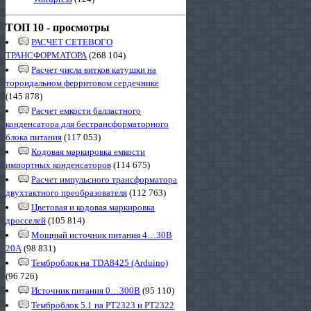
ТОП 10 - просмотры
РАСЧЕТ СЕТЕВОГО
ТРАНСФОРМАТОРА
(268 104)
Расчет числа витков катушки на
тороидальном ферритовом сердечнике
(145 878)
Расчет емкости балластного
конденсатора для бестрансформаторного
блока питания
(117 053)
Кодовая маркировка емкости
импортных конденсаторов
(114 675)
Расчет импульсного трансформатора
двухтактного преобразователя
(112 763)
Цветовая и кодовая маркировка
дросселей
(105 814)
Мощный источник питания 4…30В
20А
(98 831)
Темброблок на TDA8425 (Arduino)
(96 726)
Источник питания 0…300В
(95 110)
Темброблок 5.1 на PT2323 и PT2322