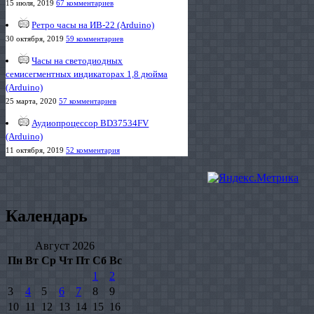
15 июля, 2019
67 комментариев
Ретро часы на ИВ-22 (Arduino)
30 октября, 2019
59 комментариев
Часы на светодиодных
семисегментных индикаторах 1,8 дюйма
(Arduino)
25 марта, 2020
57 комментариев
Аудиопроцессор BD37534FV
(Arduino)
11 октября, 2019
52 комментария
Календарь
Август 2026
Пн
Вт
Ср
Чт
Пт
Сб
Вс
1
2
3
4
5
6
7
8
9
10
11
12
13
14
15
16