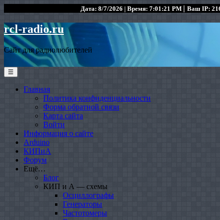
|
Дата: 8/7/2026 | Время: 7:01:21 PM
Ваш IP: 216
rcl-radio.ru
Сайт для радиолюбителей
☰
Главная
Политика конфиденциальности
Форма обратной связи
Карта сайта
Войти
Информация о сайте
Arduino
КИПиА
Форум
Ещё…
Блог
КИП и А — схемы
Осциллографы
Генераторы
Частотомеры