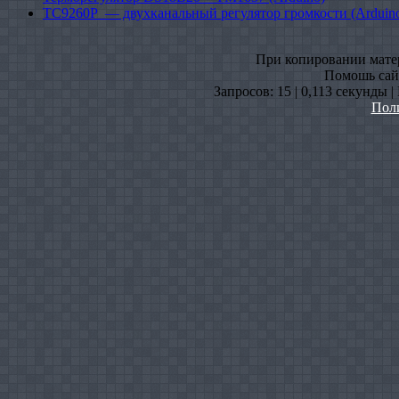
TC9260P — двухканальный регулятор громкости (Arduin
При копировании матери
Помошь сайт
Запросов: 15 | 0,113 секунды 
Пол