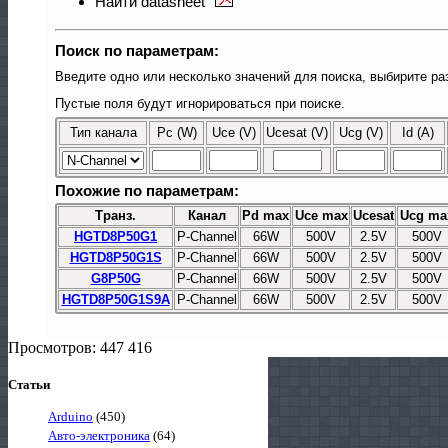
Найти datasheet
Поиск по параметрам:
Введите одно или несколько значений для поиска, выбирите ра
Пустые поля будут игнорироваться при поиске.
Тип канала
Pc (W)
Uce (V)
Ucesat (V)
Ucg (V)
Id (A)
Похожие по параметрам:
Транз.
Канал
Pd max
Uce max
Ucesat
Ucg ma
HGTD8P50G1
P-Channel
66W
500V
2.5V
500V
HGTD8P50G1S
P-Channel
66W
500V
2.5V
500V
G8P50G
P-Channel
66W
500V
2.5V
500V
HGTD8P50G1S9A
P-Channel
66W
500V
2.5V
500V
Просмотров: 447 416
Статьи
Arduino
(450)
Авто-электроника
(64)