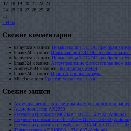
17
18
19
20
21
22
23
24
25
26
27
28
29
30
31
« Июл
Свежие комментарии
karayroza
к записи
Повышающий DC-DC преобразователь
liman324
к записи
Повышающий DC-DC преобразователь
karayroza
к записи
Повышающий DC-DC преобразователь
liman324
к записи
Автоуправление фитосветильником для
Andrey.2004
к записи
Два простых УМЗЧ
liman324
к записи
Простой усилитель звука
Mihel
к записи
Простой усилитель звука
Свежие записи
Автоуправление фитосветильником для подсветки растен
Аудиопроцессор AX2358
Регулятор громкости M62429 + OLED 128×32 (Arduino)
Регулятор громкости на PT2257 + OLED 128×32 (Arduino)
Регулятор громкости и тембра на TDA8425 + OLED 128×3
Терморегулятор DS18B20 + TM1637 (Arduino)