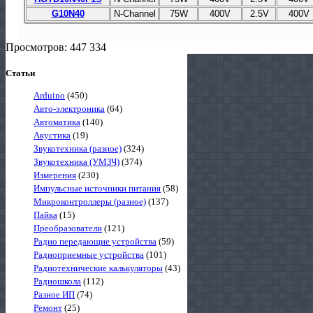
G10N40
N-Channel
75W
400V
2.5V
400V
Просмотров: 447 334
Статьи
Arduino
(450)
Авто-электроника
(64)
Автоматика
(140)
Акустика
(19)
Звукотехника (разное)
(324)
Звукотехника (УМЗЧ)
(374)
Измерения
(230)
Импульсные источники питания
(58)
Микроконтроллеры (разное)
(137)
Пайка
(15)
Преобразователи
(121)
Радио передающие устройства
(59)
Радиоприемные устройства
(101)
Радиотехнические калькуляторы
(43)
Радиошкола
(112)
Разное ИП
(74)
Ремонт
(25)