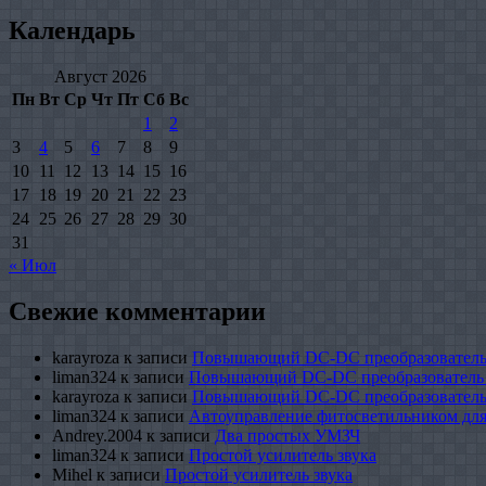
Календарь
Август 2026
Пн
Вт
Ср
Чт
Пт
Сб
Вс
1
2
3
4
5
6
7
8
9
10
11
12
13
14
15
16
17
18
19
20
21
22
23
24
25
26
27
28
29
30
31
« Июл
Свежие комментарии
karayroza
к записи
Повышающий DC-DC преобразователь
liman324
к записи
Повышающий DC-DC преобразователь
karayroza
к записи
Повышающий DC-DC преобразователь
liman324
к записи
Автоуправление фитосветильником для
Andrey.2004
к записи
Два простых УМЗЧ
liman324
к записи
Простой усилитель звука
Mihel
к записи
Простой усилитель звука