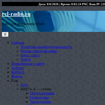
|
Дата: 8/6/2026 | Время: 8:02:24 PM
Ваш IP: 216
rcl-radio.ru
Сайт для радиолюбителей
☰
Главная
Политика конфиденциальности
Форма обратной связи
Карта сайта
Войти
Информация о сайте
Arduino
КИПиА
Форум
Ещё…
Блог
КИП и А — схемы
Осциллографы
Генераторы
Частотомеры