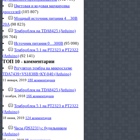
Цветовая и кодовая маркировка
дросселей
(105 807)
Мощный источник питания 4…30В
20А
(98 823)
Темброблок на TDA8425 (Arduino)
(96 704)
Источник питания 0…300В
(95 098)
Темброблок 5.1 на PT2323 и PT2322
(Arduino)
(92 141)
ТОП 10 - комментарии
Регулятор тембра на микросхеме
TDA7439+VS1838B+KY-040 (Arduino)
11 января, 2019
180 комментариев
Темброблок на TDA8425 (Arduino)
1 ноября, 2018
166 комментариев
Темброблок 5.1 на PT2323 и PT2322
(Arduino)
18 июня, 2019
124 комментария
Часы (DS3231) с будильником
(Arduino)
25 июля, 2018
98 комментариев