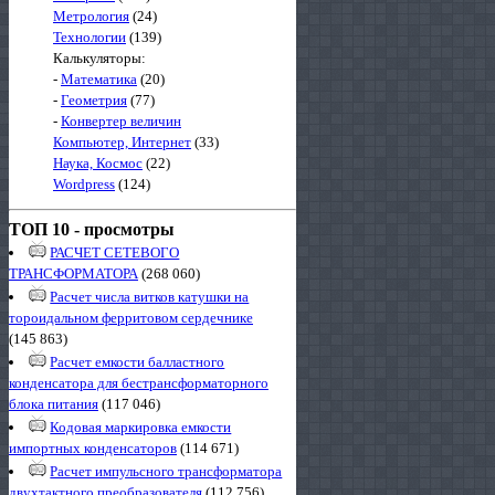
Метрология
(24)
Технологии
(139)
Калькуляторы:
-
Математика
(20)
-
Геометрия
(77)
-
Конвертер величин
Компьютер, Интернет
(33)
Наука, Космос
(22)
Wordpress
(124)
ТОП 10 - просмотры
РАСЧЕТ СЕТЕВОГО
ТРАНСФОРМАТОРА
(268 060)
Расчет числа витков катушки на
тороидальном ферритовом сердечнике
(145 863)
Расчет емкости балластного
конденсатора для бестрансформаторного
блока питания
(117 046)
Кодовая маркировка емкости
импортных конденсаторов
(114 671)
Расчет импульсного трансформатора
двухтактного преобразователя
(112 756)