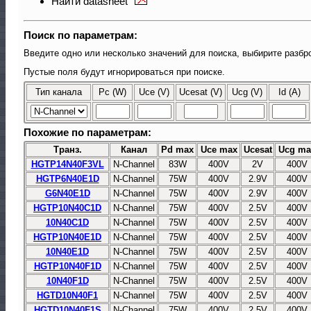
Найти datasheet
Поиск по параметрам:
Введите одно или несколько значений для поиска, выбирите разбро
Пустые поля будут игнорироваться при поиске.
Тип канала
Pc (W)
Uce (V)
Ucesat (V)
Ucg (V)
Id (A)
Похожие по параметрам:
Транз.
Канал
Pd max
Uce max
Ucesat
Ucg ma
HGTP14N40F3VL
N-Channel
83W
400V
2V
400V
HGTP6N40E1D
N-Channel
75W
400V
2.9V
400V
G6N40E1D
N-Channel
75W
400V
2.9V
400V
HGTP10N40C1D
N-Channel
75W
400V
2.5V
400V
10N40C1D
N-Channel
75W
400V
2.5V
400V
HGTP10N40E1D
N-Channel
75W
400V
2.5V
400V
10N40E1D
N-Channel
75W
400V
2.5V
400V
HGTP10N40F1D
N-Channel
75W
400V
2.5V
400V
10N40F1D
N-Channel
75W
400V
2.5V
400V
HGTD10N40F1
N-Channel
75W
400V
2.5V
400V
HGTD10N40F1S
N-Channel
75W
400V
2.5V
400V