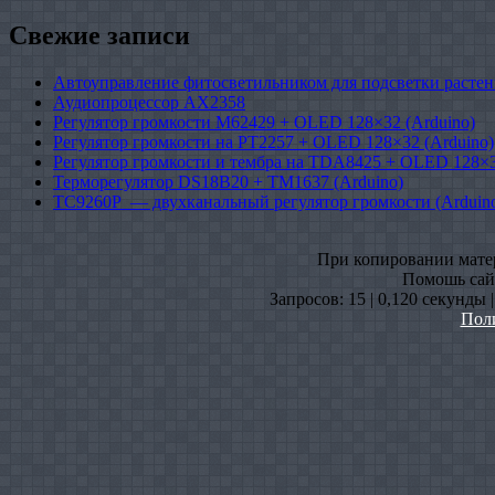
Свежие записи
Автоуправление фитосветильником для подсветки растен
Аудиопроцессор AX2358
Регулятор громкости M62429 + OLED 128×32 (Arduino)
Регулятор громкости на PT2257 + OLED 128×32 (Arduino)
Регулятор громкости и тембра на TDA8425 + OLED 128×3
Терморегулятор DS18B20 + TM1637 (Arduino)
TC9260P — двухканальный регулятор громкости (Arduin
При копировании матери
Помошь сайт
Запросов: 15 | 0,120 секунды 
Пол