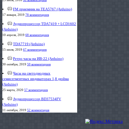
FM приемник на TEA5767 (Arduino)
17 января, 2019
78 комментариев
Аудиопроцессор TDA7419 + LCD1602
(Arduino)
10 апреля, 2019
68 комментариев
TDA7719 (Arduino)
15 июля, 2019
67 комментариев
Ретро часы на ИВ-22 (Arduino)
30 октября, 2019
59 комментариев
Часы на светодиодных
семисегментных индикаторах 1,8 дюйма
(Arduino)
25 марта, 2020
57 комментариев
Аудиопроцессор BD37534FV
(Arduino)
11 октября, 2019
52 комментария