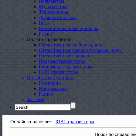
Вольтметры
Мультиметры
Теплотехника
Давление и расход
Весы
Комбинированные приборы
Разное
Онлайн справочники
Отечественные стабилитроны
Отечественные выпрямительные диоды
Отечественные варикапы
Полевые транзисторы
Биполярные транзисторы
IGBT транзисторы
Онлайн калькуляторы
Геометрия
Информатика
Разное
datasheet
Search
for:
Онлайн справочник -
IGBT транзисторы
Поиск по справочн