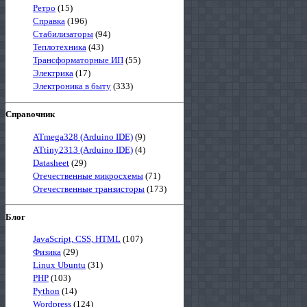
Ретро
(15)
Справка
(196)
Стабилизаторы
(94)
Теплотехника
(43)
Трансформаторные ИП
(55)
Электрика
(17)
Электроника в быту
(333)
Справочник
ATmega328 (Arduino IDE)
(9)
ATtiny2313 (Arduino IDE)
(4)
Datasheet
(29)
Отечественные микросхемы
(71)
Отечественные транзисторы
(173)
Блог
JavaScript, CSS, HTML
(107)
Физика
(29)
Linux Ubuntu
(31)
PHP
(103)
Python
(14)
Wordpress
(124)