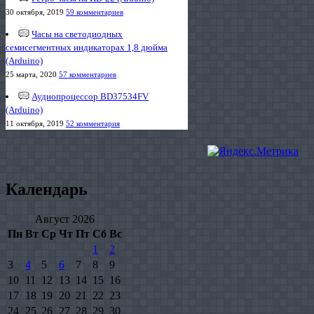
30 октября, 2019
59 комментариев
Часы на светодиодных
семисегментных индикаторах 1,8 дюйма
(Arduino)
25 марта, 2020
57 комментариев
Аудиопроцессор BD37534FV
(Arduino)
11 октября, 2019
52 комментария
Календарь
Август 2026
Пн
Вт
Ср
Чт
Пт
Сб
Вс
1
2
3
4
5
6
7
8
9
10
11
12
13
14
15
16
17
18
19
20
21
22
23
24
25
26
27
28
29
30