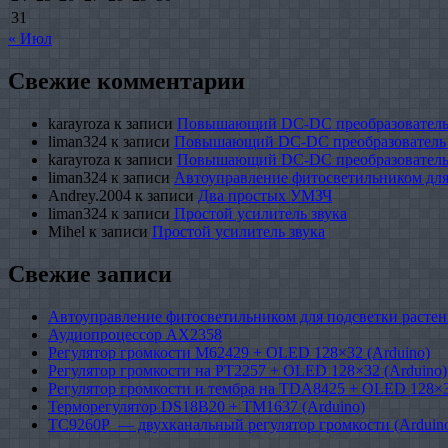
31
« Июл
Свежие комментарии
karayroza
к записи
Повышающий DC-DC преобразователь
liman324
к записи
Повышающий DC-DC преобразователь
karayroza
к записи
Повышающий DC-DC преобразователь
liman324
к записи
Автоуправление фитосветильником для
Andrey.2004
к записи
Два простых УМЗЧ
liman324
к записи
Простой усилитель звука
Mihel
к записи
Простой усилитель звука
Свежие записи
Автоуправление фитосветильником для подсветки растен
Аудиопроцессор AX2358
Регулятор громкости M62429 + OLED 128×32 (Arduino)
Регулятор громкости на PT2257 + OLED 128×32 (Arduino)
Регулятор громкости и тембра на TDA8425 + OLED 128×3
Терморегулятор DS18B20 + TM1637 (Arduino)
TC9260P — двухканальный регулятор громкости (Arduin