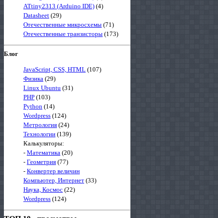
ATtiny2313 (Arduino IDE)
(4)
Datasheet
(29)
Отечественные микросхемы
(71)
Отечественные транзисторы
(173)
Блог
JavaScript, CSS, HTML
(107)
Физика
(29)
Linux Ubuntu
(31)
PHP
(103)
Python
(14)
Wordpress
(124)
Метрология
(24)
Технологии
(139)
Калькуляторы:
-
Математика
(20)
-
Геометрия
(77)
-
Конвертер величин
Компьютер, Интернет
(33)
Наука, Космос
(22)
Wordpress
(124)