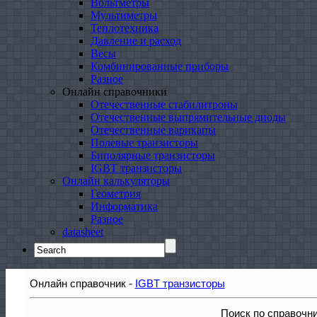
Вольтметры
Мультиметры
Теплотехника
Давление и расход
Весы
Комбинированные приборы
Разное
Онлайн справочники
Отечественные стабилитроны
Отечественные выпрямительные диоды
Отечественные варикапы
Полевые транзисторы
Биполярные транзисторы
IGBT транзисторы
Онлайн калькуляторы
Геометрия
Информатика
Разное
datasheet
Search
for:
Онлайн справочник -
IGBT транзисторы
Поиск по справочн