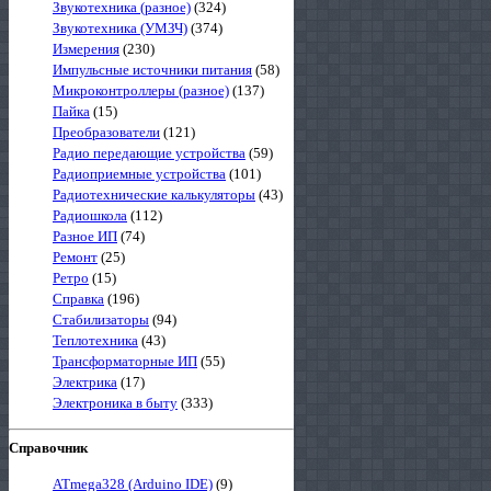
Звукотехника (разное)
(324)
Звукотехника (УМЗЧ)
(374)
Измерения
(230)
Импульсные источники питания
(58)
Микроконтроллеры (разное)
(137)
Пайка
(15)
Преобразователи
(121)
Радио передающие устройства
(59)
Радиоприемные устройства
(101)
Радиотехнические калькуляторы
(43)
Радиошкола
(112)
Разное ИП
(74)
Ремонт
(25)
Ретро
(15)
Справка
(196)
Стабилизаторы
(94)
Теплотехника
(43)
Трансформаторные ИП
(55)
Электрика
(17)
Электроника в быту
(333)
Справочник
ATmega328 (Arduino IDE)
(9)