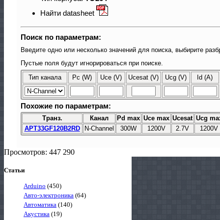
Найти datasheet
Поиск по параметрам:
Введите одно или несколько значений для поиска, выбирите разб
Пустые поля будут игнорироваться при поиске.
Тип канала
Pc (W)
Uce (V)
Ucesat (V)
Ucg (V)
Id (A)
Похожие по параметрам:
Транз.
Канал
Pd max
Uce max
Ucesat
Ucg ma
APT33GF120B2RD
N-Channel
300W
1200V
2.7V
1200V
Просмотров: 447 290
Статьи
Arduino
(450)
Авто-электроника
(64)
Автоматика
(140)
Акустика
(19)