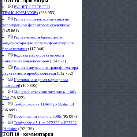
ТОП 10 - просмотры
РАСЧЕТ СЕТЕВОГО
ТРАНСФОРМАТОРА
(268 053)
Расчет числа витков катушки на
тороидальном ферритовом сердечнике
(145 861)
Расчет емкости балластного
конденсатора для бестрансформаторного
блока питания
(117 046)
Кодовая маркировка емкости
импортных конденсаторов
(114 671)
Расчет импульсного трансформатора
двухтактного преобразователя
(112 752)
Цветовая и кодовая маркировка
дросселей
(105 805)
Мощный источник питания 4…30В
20А
(98 822)
Темброблок на TDA8425 (Arduino)
(96 699)
Источник питания 0…300В
(95 097)
Темброблок 5.1 на PT2323 и PT2322
(Arduino)
(92 136)
ТОП 10 - комментарии