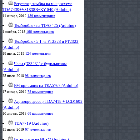
Регулятор тембра на микросхеме
TDA7439+VS1838B+KY-040 (Arduino)
11 января, 2019
180 комментариев
Темброблок на TDA8425 (Arduino)
1 ноября, 2018
166 комментариев
Темброблок 5.1 на PT2323 и PT2322
(Arduino)
18 июня, 2019
124 комментария
Часы (DS3231) с будильником
(Arduino)
25 июля, 2018
98 комментариев
FM приемник на TEA5767 (Arduino)
17 января, 2019
78 комментариев
Аудиопроцессор TDA7419 + LCD1602
(Arduino)
10 апреля, 2019
68 комментариев
TDA7719 (Arduino)
15 июля, 2019
67 комментариев
Ретро часы на ИВ-22 (Arduino)