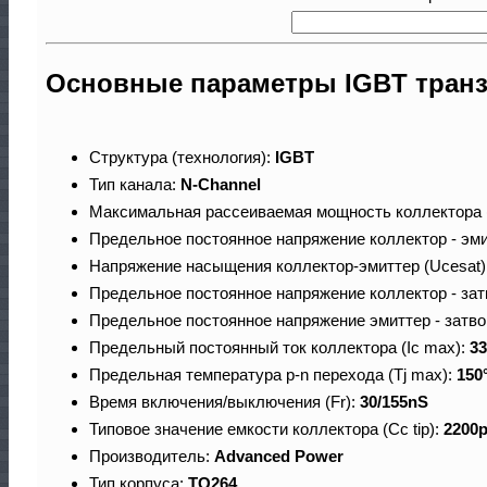
Основные параметры IGBT тран
Структура (технология):
IGBT
Тип канала:
N-Channel
Максимальная рассеиваемая мощность коллектора 
Предельное постоянное напряжение коллектор - эми
Напряжение насыщения коллектор-эмиттер (Ucesat)
Предельное постоянное напряжение коллектор - зат
Предельное постоянное напряжение эмиттер - затво
Предельный постоянный ток коллектора (Ic max):
3
Предельная температура p-n перехода (Tj max):
150
Время включения/выключения (Fr):
30/155nS
Типовое значение емкости коллектора (Cc tip):
2200
Производитель:
Advanced Power
Тип корпуса:
TO264