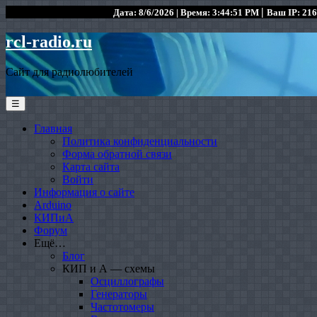
|
Дата: 8/6/2026 | Время: 3:44:51 PM
Ваш IP: 216
rcl-radio.ru
Сайт для радиолюбителей
☰
Главная
Политика конфиденциальности
Форма обратной связи
Карта сайта
Войти
Информация о сайте
Arduino
КИПиА
Форум
Ещё…
Блог
КИП и А — схемы
Осциллографы
Генераторы
Частотомеры