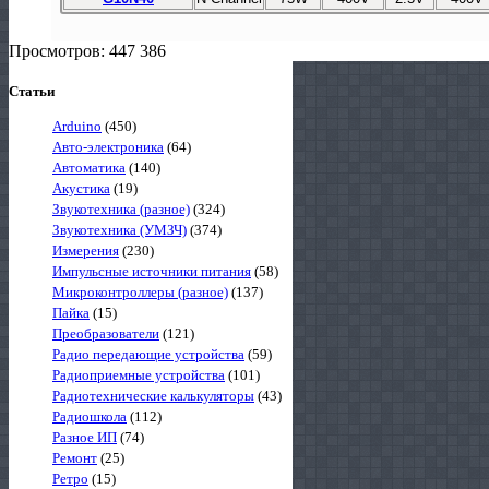
Просмотров: 447 386
Статьи
Arduino
(450)
Авто-электроника
(64)
Автоматика
(140)
Акустика
(19)
Звукотехника (разное)
(324)
Звукотехника (УМЗЧ)
(374)
Измерения
(230)
Импульсные источники питания
(58)
Микроконтроллеры (разное)
(137)
Пайка
(15)
Преобразователи
(121)
Радио передающие устройства
(59)
Радиоприемные устройства
(101)
Радиотехнические калькуляторы
(43)
Радиошкола
(112)
Разное ИП
(74)
Ремонт
(25)
Ретро
(15)