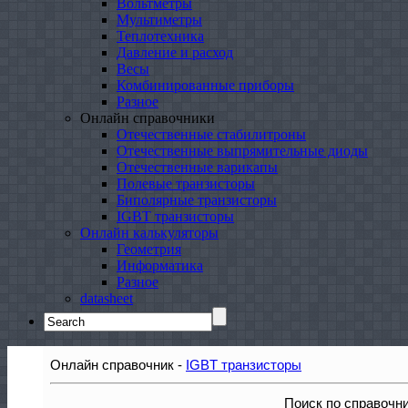
Вольтметры
Мультиметры
Теплотехника
Давление и расход
Весы
Комбинированные приборы
Разное
Онлайн справочники
Отечественные стабилитроны
Отечественные выпрямительные диоды
Отечественные варикапы
Полевые транзисторы
Биполярные транзисторы
IGBT транзисторы
Онлайн калькуляторы
Геометрия
Информатика
Разное
datasheet
Search
for:
Онлайн справочник -
IGBT транзисторы
Поиск по справочн