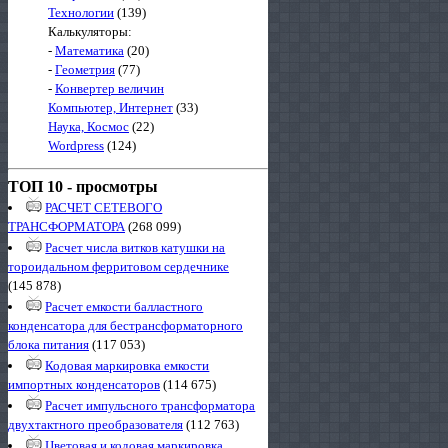
Технологии
(139)
Калькуляторы:
-
Математика
(20)
-
Геометрия
(77)
-
Конвертер величин
Компьютер, Интернет
(33)
Наука, Космос
(22)
Wordpress
(124)
ТОП 10 - просмотры
РАСЧЕТ СЕТЕВОГО
ТРАНСФОРМАТОРА
(268 099)
Расчет числа витков катушки на
тороидальном ферритовом сердечнике
(145 878)
Расчет емкости балластного
конденсатора для бестрансформаторного
блока питания
(117 053)
Кодовая маркировка емкости
импортных конденсаторов
(114 675)
Расчет импульсного трансформатора
двухтактного преобразователя
(112 763)
Цветовая и кодовая маркировка