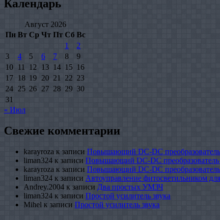
Календарь
Август 2026
Пн
Вт
Ср
Чт
Пт
Сб
Вс
1
2
3
4
5
6
7
8
9
10
11
12
13
14
15
16
17
18
19
20
21
22
23
24
25
26
27
28
29
30
31
« Июл
Свежие комментарии
karayroza
к записи
Повышающий DC-DC преобразователь
liman324
к записи
Повышающий DC-DC преобразователь
karayroza
к записи
Повышающий DC-DC преобразователь
liman324
к записи
Автоуправление фитосветильником для
Andrey.2004
к записи
Два простых УМЗЧ
liman324
к записи
Простой усилитель звука
Mihel
к записи
Простой усилитель звука