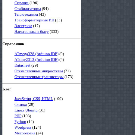
Справка
(196)
Стабилизаторы
(94)
Теплотехника
(43)
Трансформаторные ИП
(55)
Электрика
(17)
Электроника в быту
(333)
Справочник
ATmega328 (Arduino IDE)
(9)
ATtiny2313 (Arduino IDE)
(4)
Datasheet
(29)
Отечественные микросхемы
(71)
Отечественные транзисторы
(173)
Блог
JavaScript, CSS, HTML
(109)
Физика
(29)
Linux Ubuntu
(31)
PHP
(103)
Python
(14)
Wordpress
(124)
Метрология
(24)