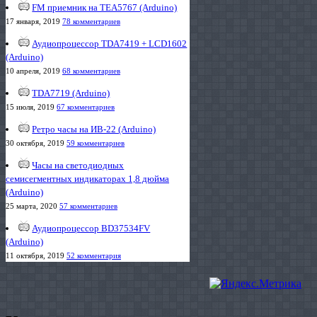
FM приемник на TEA5767 (Arduino)
17 января, 2019
78 комментариев
Аудиопроцессор TDA7419 + LCD1602
(Arduino)
10 апреля, 2019
68 комментариев
TDA7719 (Arduino)
15 июля, 2019
67 комментариев
Ретро часы на ИВ-22 (Arduino)
30 октября, 2019
59 комментариев
Часы на светодиодных
семисегментных индикаторах 1,8 дюйма
(Arduino)
25 марта, 2020
57 комментариев
Аудиопроцессор BD37534FV
(Arduino)
11 октября, 2019
52 комментария