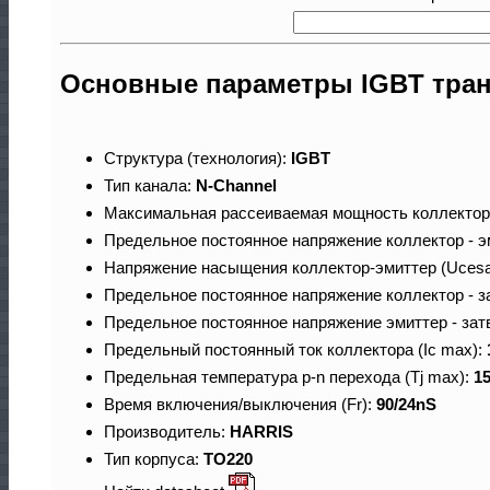
Основные параметры IGBT тра
Структура (технология):
IGBT
Тип канала:
N-Channel
Максимальная рассеиваемая мощность коллектор
Предельное постоянное напряжение коллектор - э
Напряжение насыщения коллектор-эмиттер (Ucesa
Предельное постоянное напряжение коллектор - з
Предельное постоянное напряжение эмиттер - зат
Предельный постоянный ток коллектора (Ic max):
Предельная температура p-n перехода (Tj max):
1
Время включения/выключения (Fr):
90/24nS
Производитель:
HARRIS
Тип корпуса:
TO220