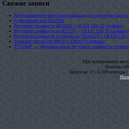
Свежие записи
Автоуправление фитосветильником для подсветки растен
Аудиопроцессор AX2358
Регулятор громкости M62429 + OLED 128×32 (Arduino)
Регулятор громкости на PT2257 + OLED 128×32 (Arduino)
Регулятор громкости и тембра на TDA8425 + OLED 128×3
Терморегулятор DS18B20 + TM1637 (Arduino)
TC9260P — двухканальный регулятор громкости (Arduin
При копировании матери
Помошь сайт
Запросов: 15 | 0,108 секунды 
Пол