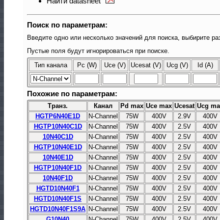
Найти datasheet
Поиск по параметрам:
Введите одно или несколько значений для поиска, выбирите ра
Пустые поля будут игнорироваться при поиске.
Тип канала
Pc (W)
Uce (V)
Ucesat (V)
Ucg (V)
Id (A)
Похожие по параметрам:
Транз.
Канал
Pd max
Uce max
Ucesat
Ucg ma
HGTP6N40E1D
N-Channel
75W
400V
2.9V
400V
HGTP10N40C1D
N-Channel
75W
400V
2.5V
400V
10N40C1D
N-Channel
75W
400V
2.5V
400V
HGTP10N40E1D
N-Channel
75W
400V
2.5V
400V
10N40E1D
N-Channel
75W
400V
2.5V
400V
HGTP10N40F1D
N-Channel
75W
400V
2.5V
400V
10N40F1D
N-Channel
75W
400V
2.5V
400V
HGTD10N40F1
N-Channel
75W
400V
2.5V
400V
HGTD10N40F1S
N-Channel
75W
400V
2.5V
400V
HGTD10N40F1S9A
N-Channel
75W
400V
2.5V
400V
G10N40
N-Channel
75W
400V
2.5V
400V