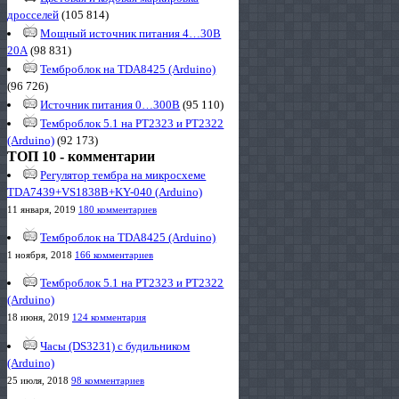
дросселей
(105 814)
Мощный источник питания 4…30В
20А
(98 831)
Темброблок на TDA8425 (Arduino)
(96 726)
Источник питания 0…300В
(95 110)
Темброблок 5.1 на PT2323 и PT2322
(Arduino)
(92 173)
ТОП 10 - комментарии
Регулятор тембра на микросхеме
TDA7439+VS1838B+KY-040 (Arduino)
11 января, 2019
180 комментариев
Темброблок на TDA8425 (Arduino)
1 ноября, 2018
166 комментариев
Темброблок 5.1 на PT2323 и PT2322
(Arduino)
18 июня, 2019
124 комментария
Часы (DS3231) с будильником
(Arduino)
25 июля, 2018
98 комментариев