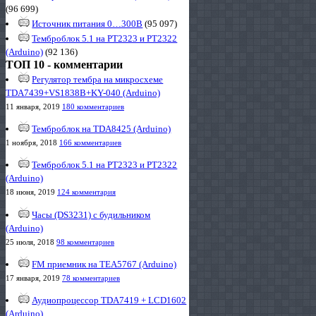
(96 699)
Источник питания 0…300В
(95 097)
Темброблок 5.1 на PT2323 и PT2322
(Arduino)
(92 136)
ТОП 10 - комментарии
Регулятор тембра на микросхеме
TDA7439+VS1838B+KY-040 (Arduino)
11 января, 2019
180 комментариев
Темброблок на TDA8425 (Arduino)
1 ноября, 2018
166 комментариев
Темброблок 5.1 на PT2323 и PT2322
(Arduino)
18 июня, 2019
124 комментария
Часы (DS3231) с будильником
(Arduino)
25 июля, 2018
98 комментариев
FM приемник на TEA5767 (Arduino)
17 января, 2019
78 комментариев
Аудиопроцессор TDA7419 + LCD1602
(Arduino)