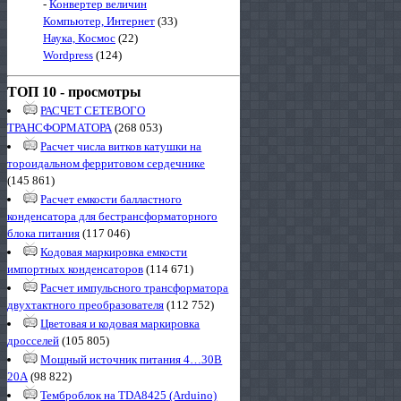
-
Конвертер величин
Компьютер, Интернет
(33)
Наука, Космос
(22)
Wordpress
(124)
ТОП 10 - просмотры
РАСЧЕТ СЕТЕВОГО
ТРАНСФОРМАТОРА
(268 053)
Расчет числа витков катушки на
тороидальном ферритовом сердечнике
(145 861)
Расчет емкости балластного
конденсатора для бестрансформаторного
блока питания
(117 046)
Кодовая маркировка емкости
импортных конденсаторов
(114 671)
Расчет импульсного трансформатора
двухтактного преобразователя
(112 752)
Цветовая и кодовая маркировка
дросселей
(105 805)
Мощный источник питания 4…30В
20А
(98 822)
Темброблок на TDA8425 (Arduino)