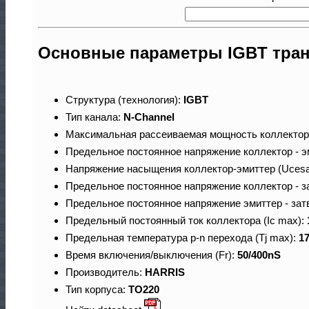
Основные параметры IGBT тран
Структура (технология):
IGBT
Тип канала:
N-Channel
Максимальная рассеиваемая мощность коллектор
Предельное постоянное напряжение коллектор - э
Напряжение насыщения коллектор-эмиттер (Ucesa
Предельное постоянное напряжение коллектор - з
Предельное постоянное напряжение эмиттер - зат
Предельный постоянный ток коллектора (Ic max):
Предельная температура p-n перехода (Tj max):
1
Время включения/выключения (Fr):
50/400nS
Производитель:
HARRIS
Тип корпуса:
TO220