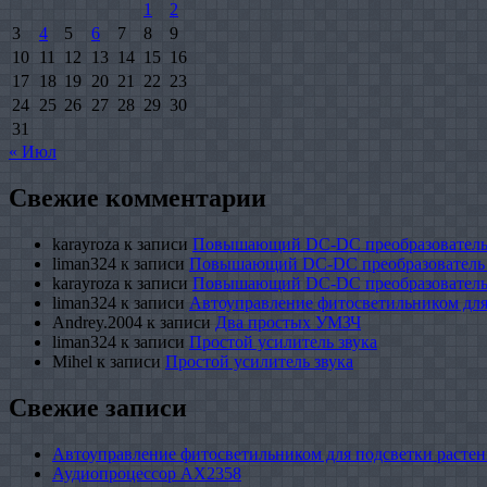
1
2
3
4
5
6
7
8
9
10
11
12
13
14
15
16
17
18
19
20
21
22
23
24
25
26
27
28
29
30
31
« Июл
Свежие комментарии
karayroza
к записи
Повышающий DC-DC преобразователь
liman324
к записи
Повышающий DC-DC преобразователь
karayroza
к записи
Повышающий DC-DC преобразователь
liman324
к записи
Автоуправление фитосветильником для
Andrey.2004
к записи
Два простых УМЗЧ
liman324
к записи
Простой усилитель звука
Mihel
к записи
Простой усилитель звука
Свежие записи
Автоуправление фитосветильником для подсветки растен
Аудиопроцессор AX2358