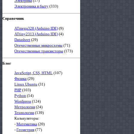
Электрика
(17)
Электроника в быту
(333)
Справочник
ATmega328 (Arduino IDE)
(9)
ATtiny2313 (Arduino IDE)
(4)
Datasheet
(29)
Отечественные микросхемы
(71)
Отечественные транзисторы
(173)
Блог
JavaScript, CSS, HTML
(107)
Физика
(29)
Linux Ubuntu
(31)
PHP
(103)
Python
(14)
Wordpress
(124)
Метрология
(24)
Технологии
(139)
Калькуляторы:
-
Математика
(20)
-
Геометрия
(77)