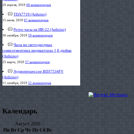
10 апреля, 2019
68 комментариев
TDA7719 (Arduino)
15 июля, 2019
67 комментариев
Ретро часы на ИВ-22 (Arduino)
30 октября, 2019
59 комментариев
Часы на светодиодных
семисегментных индикаторах 1,8 дюйма
(Arduino)
25 марта, 2020
57 комментариев
Аудиопроцессор BD37534FV
(Arduino)
11 октября, 2019
52 комментария
Календарь
Август 2026
Пн
Вт
Ср
Чт
Пт
Сб
Вс