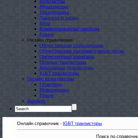
Вольтметры
Мультиметры
Теплотехника
Давление и расход
Весы
Комбинированные приборы
Разное
Онлайн справочники
Отечественные стабилитроны
Отечественные выпрямительные диоды
Отечественные варикапы
Полевые транзисторы
Биполярные транзисторы
IGBT транзисторы
Онлайн калькуляторы
Геометрия
Информатика
Разное
datasheet
Search
for:
Онлайн справочник -
IGBT транзисторы
Поиск по справочн