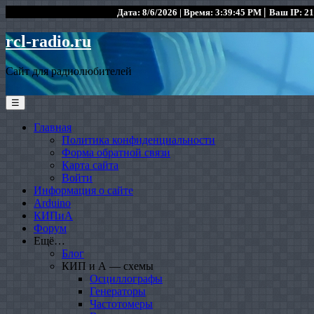
|
Дата: 8/6/2026 | Время: 3:39:45 PM
Ваш IP: 21
rcl-radio.ru
Сайт для радиолюбителей
☰
Главная
Политика конфиденциальности
Форма обратной связи
Карта сайта
Войти
Информация о сайте
Arduino
КИПиА
Форум
Ещё…
Блог
КИП и А — схемы
Осциллографы
Генераторы
Частотомеры