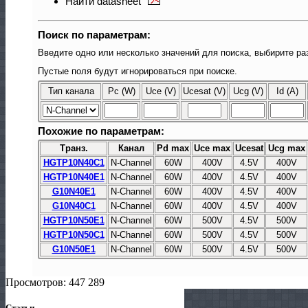
Найти datasheet
Поиск по параметрам:
Введите одно или несколько значений для поиска, выбирите ра
Пустые поля будут игнорироваться при поиске.
Тип канала
Pc (W)
Uce (V)
Ucesat (V)
Ucg (V)
Id (A)
Похожие по параметрам:
Транз.
Канал
Pd max
Uce max
Ucesat
Ucg max
HGTP10N40C1
N-Channel
60W
400V
4.5V
400V
HGTP10N40E1
N-Channel
60W
400V
4.5V
400V
G10N40E1
N-Channel
60W
400V
4.5V
400V
G10N40C1
N-Channel
60W
400V
4.5V
400V
HGTP10N50E1
N-Channel
60W
500V
4.5V
500V
HGTP10N50C1
N-Channel
60W
500V
4.5V
500V
G10N50E1
N-Channel
60W
500V
4.5V
500V
Просмотров: 447 289
Статьи