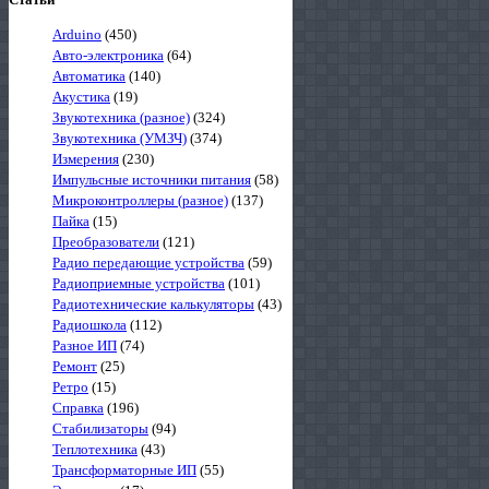
Arduino
(450)
Авто-электроника
(64)
Автоматика
(140)
Акустика
(19)
Звукотехника (разное)
(324)
Звукотехника (УМЗЧ)
(374)
Измерения
(230)
Импульсные источники питания
(58)
Микроконтроллеры (разное)
(137)
Пайка
(15)
Преобразователи
(121)
Радио передающие устройства
(59)
Радиоприемные устройства
(101)
Радиотехнические калькуляторы
(43)
Радиошкола
(112)
Разное ИП
(74)
Ремонт
(25)
Ретро
(15)
Справка
(196)
Стабилизаторы
(94)
Теплотехника
(43)
Трансформаторные ИП
(55)