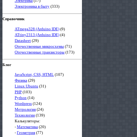
Электрика
(17)
Электроника в быту
(333)
Справочник
ATmega328 (Arduino IDE)
(9)
ATtiny2313 (Arduino IDE)
(4)
Datasheet
(29)
Отечественные микросхемы
(71)
Отечественные транзисторы
(173)
Блог
JavaScript, CSS, HTML
(107)
Физика
(29)
Linux Ubuntu
(31)
PHP
(103)
Python
(14)
Wordpress
(124)
Метрология
(24)
Технологии
(139)
Калькуляторы:
-
Математика
(20)
-
Геометрия
(77)