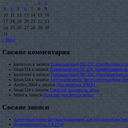
1
2
3
4
5
6
7
8
9
10
11
12
13
14
15
16
17
18
19
20
21
22
23
24
25
26
27
28
29
30
31
« Июл
Свежие комментарии
karayroza
к записи
Повышающий DC-DC преобразователь
liman324
к записи
Повышающий DC-DC преобразователь
karayroza
к записи
Повышающий DC-DC преобразователь
liman324
к записи
Автоуправление фитосветильником для
Andrey.2004
к записи
Два простых УМЗЧ
liman324
к записи
Простой усилитель звука
Mihel
к записи
Простой усилитель звука
Свежие записи
Автоуправление фитосветильником для подсветки растен
Аудиопроцессор AX2358