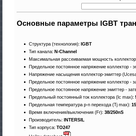
Основные параметры IGBT тран
Структура (технология):
IGBT
Тип канала:
N-Channel
Максимальная рассеиваемая мощность коллектор
Предельное постоянное напряжение коллектор - э
Напряжение насыщения коллектор-эмиттер (Ucesa
Предельное постоянное напряжение коллектор - з
Предельное постоянное напряжение эмиттер - зат
Предельный постоянный ток коллектора (Ic max):
Предельная температура p-n перехода (Tj max):
1
Время включения/выключения (Fr):
38/250nS
Производитель:
INTERSIL
Тип корпуса:
TO247