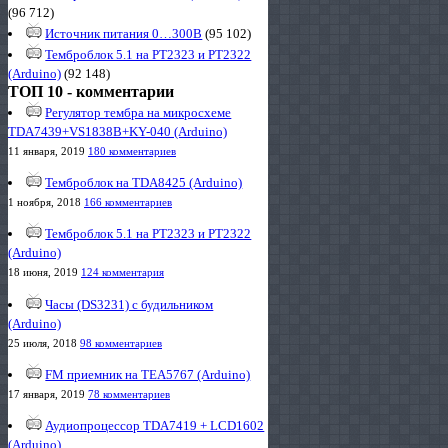
(96 712)
Источник питания 0…300В
(95 102)
Темброблок 5.1 на PT2323 и PT2322
(Arduino)
(92 148)
ТОП 10 - комментарии
Регулятор тембра на микросхеме
TDA7439+VS1838B+KY-040 (Arduino)
11 января, 2019
180 комментариев
Темброблок на TDA8425 (Arduino)
1 ноября, 2018
166 комментариев
Темброблок 5.1 на PT2323 и PT2322
(Arduino)
18 июня, 2019
124 комментария
Часы (DS3231) с будильником
(Arduino)
25 июля, 2018
98 комментариев
FM приемник на TEA5767 (Arduino)
17 января, 2019
78 комментариев
Аудиопроцессор TDA7419 + LCD1602
(Arduino)