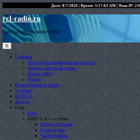
|
Дата: 8/7/2026 | Время: 3:17:03 AM
Ваш IP: 216
rcl-radio.ru
Сайт для радиолюбителей
☰
Главная
Политика конфиденциальности
Форма обратной связи
Карта сайта
Войти
Информация о сайте
Arduino
КИПиА
Форум
Ещё…
Блог
КИП и А — схемы
Осциллографы
Генераторы
Частотомеры