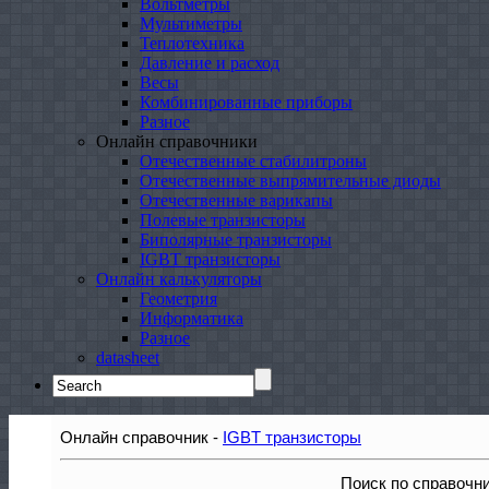
Вольтметры
Мультиметры
Теплотехника
Давление и расход
Весы
Комбинированные приборы
Разное
Онлайн справочники
Отечественные стабилитроны
Отечественные выпрямительные диоды
Отечественные варикапы
Полевые транзисторы
Биполярные транзисторы
IGBT транзисторы
Онлайн калькуляторы
Геометрия
Информатика
Разное
datasheet
Search
for:
Онлайн справочник -
IGBT транзисторы
Поиск по справочн