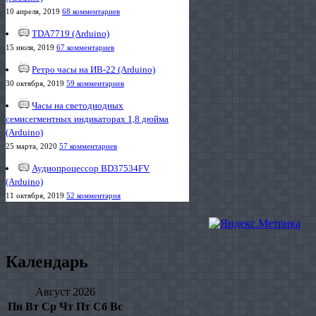
10 апреля, 2019
68 комментариев
TDA7719 (Arduino)
15 июля, 2019
67 комментариев
Ретро часы на ИВ-22 (Arduino)
30 октября, 2019
59 комментариев
Часы на светодиодных
семисегментных индикаторах 1,8 дюйма
(Arduino)
25 марта, 2020
57 комментариев
Аудиопроцессор BD37534FV
(Arduino)
11 октября, 2019
52 комментария
Календарь
Август 2026
Пн
Вт
Ср
Чт
Пт
Сб
Вс