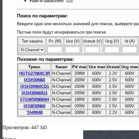
Найти datasheet
Поиск по параметрам:
Введите одно или несколько значений для поиска, выбирите ра
Пустые поля будут игнорироваться при поиске.
Тип канала
Pc (W)
Uce (V)
Ucesat (V)
Ucg (V)
Id (A)
Похожие по параметрам:
Транз.
Канал
Pd max
Uce max
Ucesat
Ucg max
HGTG27N60C3R
N-Channel
208W
600V
2.2V
600V
IXSH30N60
N-Channel
200W
600V
2.5V
600V
IXSH30N60CD1
N-Channel
200W
600V
2.5V
600V
IXSH30N60U1
N-Channel
200W
600V
2.5V
600V
STGW50NB60H
N-Channel
190W
600V
2.8V
600V
IXSM30N60
N-Channel
200W
600V
2.5V
600V
TA49048
N-Channel
208W
600V
2.2V
600V
Просмотров: 447 345
Статьи