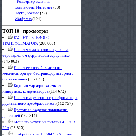
-
Конвертер величин
Компьютер, Интернет
(33)
Наука, Космос
(22)
Wordpress
(124)
ТОП 10 - просмотры
РАСЧЕТ СЕТЕВОГО
ТРАНСФОРМАТОРА
(268 067)
Расчет числа витков катушки на
тороидальном ферритовом сердечнике
(145 863)
Расчет емкости балластного
конденсатора для бестрансформаторного
блока питания
(117 047)
Кодовая маркировка емкости
импортных конденсаторов
(114 672)
Расчет импульсного трансформатора
двухтактного преобразователя
(112 757)
Цветовая и кодовая маркировка
дросселей
(105 811)
Мощный источник питания 4…30В
20А
(98 825)
Темброблок на TDA8425 (Arduino)