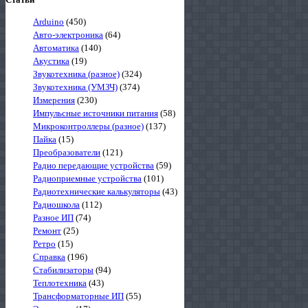
Arduino
(450)
Авто-электроника
(64)
Автоматика
(140)
Акустика
(19)
Звукотехника (разное)
(324)
Звукотехника (УМЗЧ)
(374)
Измерения
(230)
Импульсные источники питания
(58)
Микроконтроллеры (разное)
(137)
Пайка
(15)
Преобразователи
(121)
Радио передающие устройства
(59)
Радиоприемные устройства
(101)
Радиотехнические калькуляторы
(43)
Радиошкола
(112)
Разное ИП
(74)
Ремонт
(25)
Ретро
(15)
Справка
(196)
Стабилизаторы
(94)
Теплотехника
(43)
Трансформаторные ИП
(55)