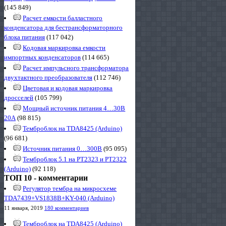
(145 849)
Расчет емкости балластного
конденсатора для бестрансформаторного
блока питания
(117 042)
Кодовая маркировка емкости
импортных конденсаторов
(114 665)
Расчет импульсного трансформатора
двухтактного преобразователя
(112 746)
Цветовая и кодовая маркировка
дросселей
(105 799)
Мощный источник питания 4…30В
20А
(98 815)
Темброблок на TDA8425 (Arduino)
(96 681)
Источник питания 0…300В
(95 095)
Темброблок 5.1 на PT2323 и PT2322
(Arduino)
(92 118)
ТОП 10 - комментарии
Регулятор тембра на микросхеме
TDA7439+VS1838B+KY-040 (Arduino)
11 января, 2019
180 комментариев
Темброблок на TDA8425 (Arduino)