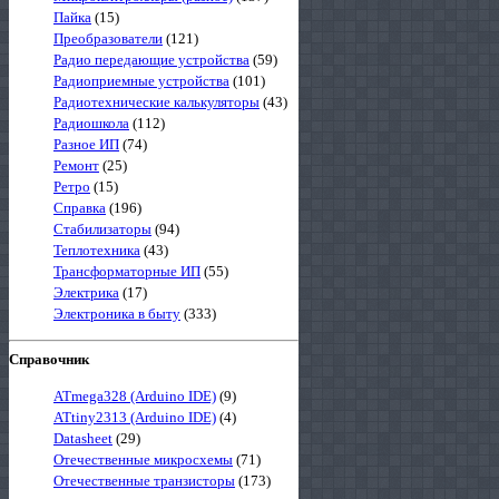
Пайка
(15)
Преобразователи
(121)
Радио передающие устройства
(59)
Радиоприемные устройства
(101)
Радиотехнические калькуляторы
(43)
Радиошкола
(112)
Разное ИП
(74)
Ремонт
(25)
Ретро
(15)
Справка
(196)
Стабилизаторы
(94)
Теплотехника
(43)
Трансформаторные ИП
(55)
Электрика
(17)
Электроника в быту
(333)
Справочник
ATmega328 (Arduino IDE)
(9)
ATtiny2313 (Arduino IDE)
(4)
Datasheet
(29)
Отечественные микросхемы
(71)
Отечественные транзисторы
(173)