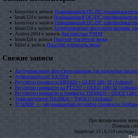
karayroza
к записи
Повышающий DC-DC преобразователь
liman324
к записи
Повышающий DC-DC преобразователь
karayroza
к записи
Повышающий DC-DC преобразователь
liman324
к записи
Автоуправление фитосветильником для
Andrey.2004
к записи
Два простых УМЗЧ
liman324
к записи
Простой усилитель звука
Mihel
к записи
Простой усилитель звука
Свежие записи
Автоуправление фитосветильником для подсветки растен
Аудиопроцессор AX2358
Регулятор громкости M62429 + OLED 128×32 (Arduino)
Регулятор громкости на PT2257 + OLED 128×32 (Arduino)
Регулятор громкости и тембра на TDA8425 + OLED 128×3
Терморегулятор DS18B20 + TM1637 (Arduino)
TC9260P — двухканальный регулятор громкости (Arduin
При копировании матери
Помошь сайт
Запросов: 15 | 0,110 секунды 
Пол