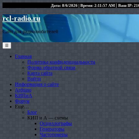
|
Дата: 8/6/2026 | Время: 2:11:57 AM
Ваш IP: 216
rcl-radio.ru
Сайт для радиолюбителей
☰
Главная
Политика конфиденциальности
Форма обратной связи
Карта сайта
Войти
Информация о сайте
Arduino
КИПиА
Форум
Ещё…
Блог
КИП и А — схемы
Осциллографы
Генераторы
Частотомеры