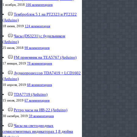
1 ноября, 2018
166 комментариев
Темброблок 5.1 на PT2323 и PT2322
(Arduino)
18 июня, 2019
124 комментария
Часы (DS3231) с будильником
(Arduino)
25 июля, 2018
98 комментариев
FM приемник на TEA5767 (Arduino)
17 января, 2019
78 комментариев
Аудиопроцессор TDA7419 + LCD1602
(Arduino)
10 апреля, 2019
68 комментариев
TDA7719 (Arduino)
15 июля, 2019
67 комментариев
Ретро часы на ИВ-22 (Arduino)
30 октября, 2019
59 комментариев
Часы на светодиодных
семисегментных индикаторах 1,8 дюйма