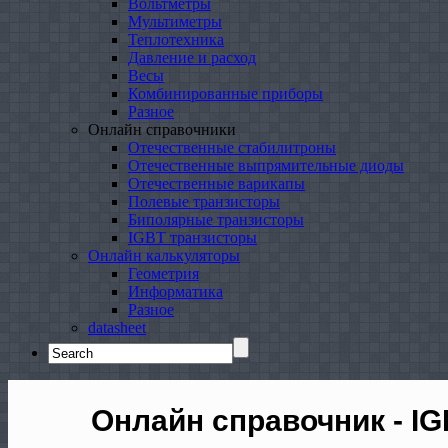
Вольтметры
Мультиметры
Теплотехника
Давление и расход
Весы
Комбинированные приборы
Разное
Онлайн справочники
Отечественные стабилитроны
Отечественные выпрямительные диоды
Отечественные варикапы
Полевые транзисторы
Биполярные транзисторы
IGBT транзисторы
Онлайн калькуляторы
Геометрия
Информатика
Разное
datasheet
Search
for:
Онлайн справочник - I