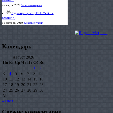
(Arduino)
25 марта, 2020
57 комментариев
Аудиопроцессор BD37534FV
(Arduino)
11 октября, 2019
52 комментария
Календарь
Август 2026
Пн
Вт
Ср
Чт
Пт
Сб
Вс
1
2
3
4
5
6
7
8
9
10
11
12
13
14
15
16
17
18
19
20
21
22
23
24
25
26
27
28
29
30
31
« Июл
Свежие комментарии