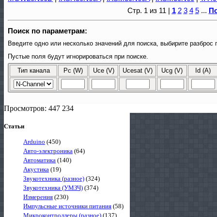
Стр. 1 из 11 |
1
2
3
4
5
...
П
Поиск по параметрам:
Введите одно или несколько значений для поиска, выбирите разброс 
Пустые поля будут игнорироваться при поиске.
Тип канала
Pc (W)
Uce (V)
Ucesat (V)
Ucg (V)
Id (A)
Просмотров: 447 234
Статьи
Arduino
(450)
Авто-электроника
(64)
Автоматика
(140)
Акустика
(19)
Звукотехника (разное)
(324)
Звукотехника (УМЗЧ)
(374)
Измерения
(230)
Импульсные источники питания
(58)
Микроконтроллеры (разное)
(137)