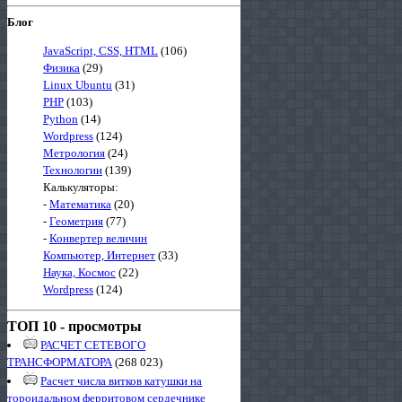
Блог
JavaScript, CSS, HTML
(106)
Физика
(29)
Linux Ubuntu
(31)
PHP
(103)
Python
(14)
Wordpress
(124)
Метрология
(24)
Технологии
(139)
Калькуляторы:
-
Математика
(20)
-
Геометрия
(77)
-
Конвертер величин
Компьютер, Интернет
(33)
Наука, Космос
(22)
Wordpress
(124)
ТОП 10 - просмотры
РАСЧЕТ СЕТЕВОГО
ТРАНСФОРМАТОРА
(268 023)
Расчет числа витков катушки на
тороидальном ферритовом сердечнике