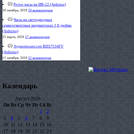
Ретро часы на ИВ-22 (Arduino)
30 октября, 2019
59 комментариев
Часы на светодиодных
семисегментных индикаторах 1,8 дюйма
(Arduino)
25 марта, 2020
57 комментариев
Аудиопроцессор BD37534FV
(Arduino)
11 октября, 2019
52 комментария
Календарь
Август 2026
Пн
Вт
Ср
Чт
Пт
Сб
Вс
1
2
3
4
5
6
7
8
9
10
11
12
13
14
15
16
17
18
19
20
21
22
23