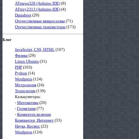
ATmega328 (Arduino IDE)
(9)
ATtiny2313 (Arduino IDE)
(4)
Datasheet
(29)
Отечественные микросхемы
(71)
Отечественные транзисторы
(173)
Блог
JavaScript, CSS, HTML
(107)
Физика
(29)
Linux Ubuntu
(31)
PHP
(103)
Python
(14)
Wordpress
(124)
Метрология
(24)
Технологии
(139)
Калькуляторы:
-
Математика
(20)
-
Геометрия
(77)
-
Конвертер величин
Компьютер, Интернет
(33)
Наука, Космос
(22)
Wordpress
(124)