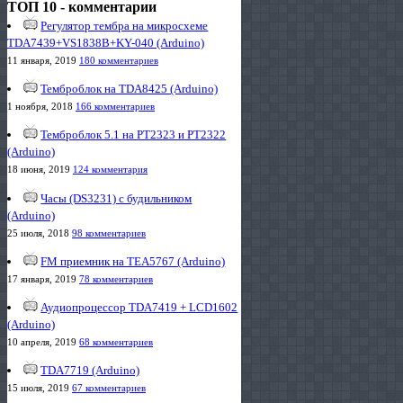
ТОП 10 - комментарии
Регулятор тембра на микросхеме
TDA7439+VS1838B+KY-040 (Arduino)
11 января, 2019
180 комментариев
Темброблок на TDA8425 (Arduino)
1 ноября, 2018
166 комментариев
Темброблок 5.1 на PT2323 и PT2322
(Arduino)
18 июня, 2019
124 комментария
Часы (DS3231) с будильником
(Arduino)
25 июля, 2018
98 комментариев
FM приемник на TEA5767 (Arduino)
17 января, 2019
78 комментариев
Аудиопроцессор TDA7419 + LCD1602
(Arduino)
10 апреля, 2019
68 комментариев
TDA7719 (Arduino)
15 июля, 2019
67 комментариев