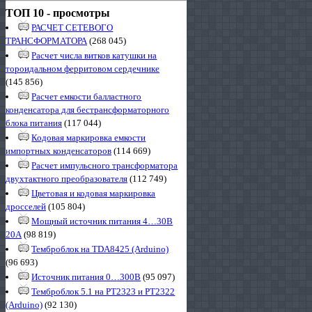
ТОП 10 - просмотры
РАСЧЕТ СЕТЕВОГО
ТРАНСФОРМАТОРА
(268 045)
Расчет числа витков катушки на
тороидальном ферритовом сердечнике
(145 856)
Расчет емкости балластного
конденсатора для бестрансформаторного
блока питания
(117 044)
Кодовая маркировка емкости
импортных конденсаторов
(114 669)
Расчет импульсного трансформатора
двухтактного преобразователя
(112 749)
Цветовая и кодовая маркировка
дросселей
(105 804)
Мощный источник питания 4…30В
20А
(98 819)
Темброблок на TDA8425 (Arduino)
(96 693)
Источник питания 0…300В
(95 097)
Темброблок 5.1 на PT2323 и PT2322
(Arduino)
(92 130)