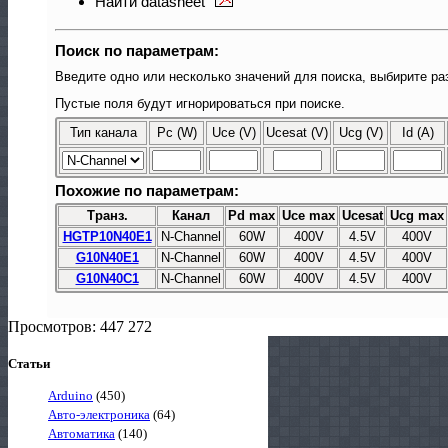
Найти datasheet
Поиск по параметрам:
Введите одно или несколько значений для поиска, выбирите ра
Пустые поля будут игнорироваться при поиске.
Тип канала
Pc (W)
Uce (V)
Ucesat (V)
Ucg (V)
Id (A)
Похожие по параметрам:
Транз.
Канал
Pd max
Uce max
Ucesat
Ucg max
HGTP10N40E1
N-Channel
60W
400V
4.5V
400V
G10N40E1
N-Channel
60W
400V
4.5V
400V
G10N40C1
N-Channel
60W
400V
4.5V
400V
Просмотров: 447 272
Статьи
Arduino
(450)
Авто-электроника
(64)
Автоматика
(140)