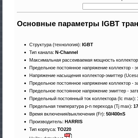
Основные параметры IGBT тра
Структура (технология):
IGBT
Тип канала:
N-Channel
Максимальная рассеиваемая мощность коллектор
Предельное постоянное напряжение коллектор - э
Напряжение насыщения коллектор-эмиттер (Ucesa
Предельное постоянное напряжение коллектор - з
Предельное постоянное напряжение эмиттер - зат
Предельный постоянный ток коллектора (Ic max):
Предельная температура p-n перехода (Tj max):
1
Время включения/выключения (Fr):
50/400nS
Производитель:
HARRIS
Тип корпуса:
TO220