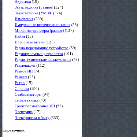
Акустика
(19)
Звукотехника (разное)
(324)
Звукотехника (УМЗЧ)
(374)
Измерения
(230)
Импульсные источники питания
(58)
Микроконтроллеры (разное)
(137)
Пайка
(15)
Преобразователи
(121)
Радио передающие устройства
(59)
Радиоприемные устройства
(101)
Радиотехнические калькуляторы
(43)
Радиошкола
(112)
Разное ИП
(74)
Ремонт
(25)
Ретро
(15)
Справка
(196)
Стабилизаторы
(94)
Теплотехника
(43)
Трансформаторные ИП
(55)
Электрика
(17)
Электроника в быту
(333)
Справочник