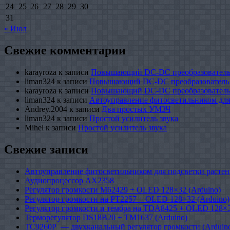
24
25
26
27
28
29
30
31
« Июл
Свежие комментарии
karayroza
к записи
Повышающий DC-DC преобразователь
liman324
к записи
Повышающий DC-DC преобразователь
karayroza
к записи
Повышающий DC-DC преобразователь
liman324
к записи
Автоуправление фитосветильником для
Andrey.2004
к записи
Два простых УМЗЧ
liman324
к записи
Простой усилитель звука
Mihel
к записи
Простой усилитель звука
Свежие записи
Автоуправление фитосветильником для подсветки растен
Аудиопроцессор AX2358
Регулятор громкости M62429 + OLED 128×32 (Arduino)
Регулятор громкости на PT2257 + OLED 128×32 (Arduino)
Регулятор громкости и тембра на TDA8425 + OLED 128×3
Терморегулятор DS18B20 + TM1637 (Arduino)
TC9260P — двухканальный регулятор громкости (Arduin