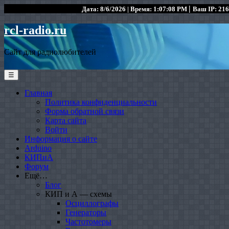
|
Дата: 8/6/2026 | Время: 1:07:08 PM
Ваш IP: 216
rcl-radio.ru
Сайт для радиолюбителей
☰
Главная
Политика конфиденциальности
Форма обратной связи
Карта сайта
Войти
Информация о сайте
Arduino
КИПиА
Форум
Ещё…
Блог
КИП и А — схемы
Осциллографы
Генераторы
Частотомеры