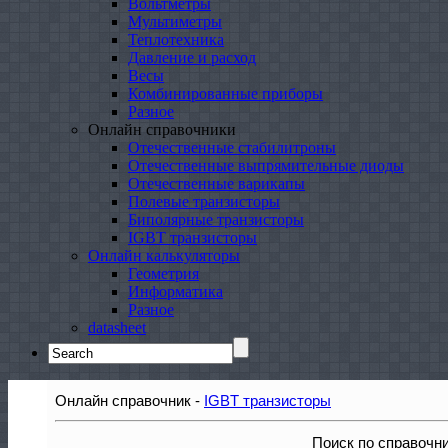
Вольтметры
Мультиметры
Теплотехника
Давление и расход
Весы
Комбинированные приборы
Разное
Онлайн справочники
Отечественные стабилитроны
Отечественные выпрямительные диоды
Отечественные варикапы
Полевые транзисторы
Биполярные транзисторы
IGBT транзисторы
Онлайн калькуляторы
Геометрия
Информатика
Разное
datasheet
Search
for:
Онлайн справочник -
IGBT транзисторы
Поиск по справочн