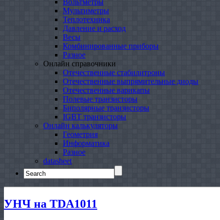
Вольтметры
Мультиметры
Теплотехника
Давление и расход
Весы
Комбинированные приборы
Разное
Онлайн справочники
Отечественные стабилитроны
Отечественные выпрямительные диоды
Отечественные варикапы
Полевые транзисторы
Биполярные транзисторы
IGBT транзисторы
Онлайн калькуляторы
Геометрия
Информатика
Разное
datasheet
Search
for:
УНЧ на TDA1011