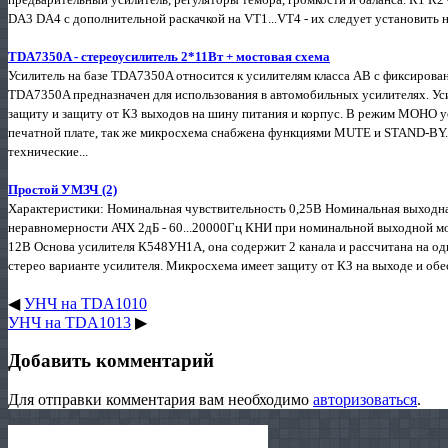
DA3 DA4 с дополнительной раскачкой на VT1...VT4 - их следует установить 
TDA7350A - стереоусилитель 2*11Вт + мостовая схема
Усилитель на базе TDA7350A относится к усилителям класса АВ с фиксирова
TDA7350A предназначен для использования в автомобильных усилителях. Ус
защиту и защиту от КЗ выходов на шину питания и корпус. В режим МОНО у
печатной плате, так же микросхема снабжена функциями MUTE и STAND-BY.
технические...
Простой УМЗЧ (2)
Характеристики: Номинальная чувствительность 0,25В Номинальная выходн
неравномерности АЧХ 2дБ - 60...20000Гц КНИ при номинальной выходной м
12В Основа усилителя К548УН1А, она содержит 2 канала и рассчитана на од
стерео варианте усилителя. Микросхема имеет защиту от КЗ на выходе и обес
◀
УНЧ на TDA1010
УНЧ на ТDA1013
▶
Добавить комментарий
Для отправки комментария вам необходимо
авторизоваться
.