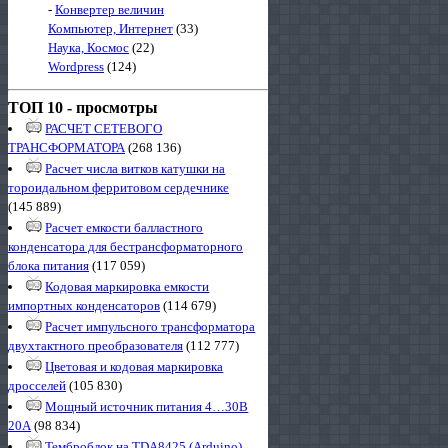
-
Конвертер величин
Компьютер, Интернет
(33)
Наука, Космос
(22)
Wordpress
(124)
ТОП 10 - просмотры
РАСЧЕТ СЕТЕВОГО
ТРАНСФОРМАТОРА
(268 136)
Расчет числа витков катушки на
тороидальном ферритовом сердечнике
(145 889)
Расчет емкости балластного
конденсатора для бестрансформаторного
блока питания
(117 059)
Кодовая маркировка емкости
импортных конденсаторов
(114 679)
Расчет импульсного трансформатора
двухтактного преобразователя
(112 777)
Цветовая и кодовая маркировка
дросселей
(105 830)
Мощный источник питания 4…30В
20А
(98 834)
Темброблок на TDA8425 (Arduino)