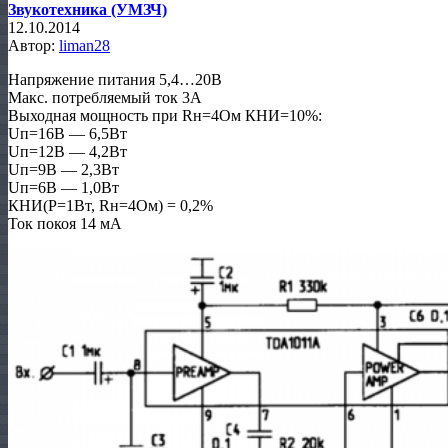
Звукотехника (УМЗЧ)
12.10.2014
Автор:
liman28
Напряжение питания 5,4…20В
Макс. потребляемый ток 3А
Выходная мощность при Rн=4Ом КНИ=10%:
Uп=16В — 6,5Вт
Uп=12В — 4,2Вт
Uп=9В — 2,3Вт
Uп=6В — 1,0Вт
КНИ(Р=1Вт, Rн=4Ом) = 0,2%
Ток покоя 14 мА