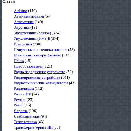
Статьи
Arduino
(450)
Авто-электроника
(64)
Автоматика
(140)
Акустика
(19)
Звукотехника (разное)
(324)
Звукотехника (УМЗЧ)
(374)
Измерения
(230)
Импульсные источники питания
(58)
Микроконтроллеры (разное)
(137)
Пайка
(15)
Преобразователи
(121)
Радио передающие устройства
(59)
Радиоприемные устройства
(101)
Радиотехнические калькуляторы
(43)
Радиошкола
(112)
Разное ИП
(74)
Ремонт
(25)
Ретро
(15)
Справка
(196)
Стабилизаторы
(94)
Теплотехника
(43)
Трансформаторные ИП
(55)