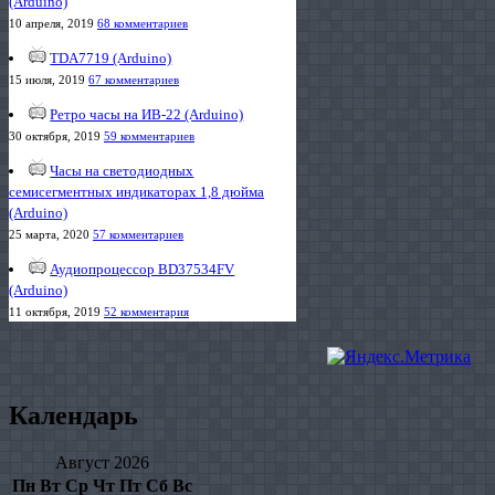
(Arduino)
10 апреля, 2019
68 комментариев
TDA7719 (Arduino)
15 июля, 2019
67 комментариев
Ретро часы на ИВ-22 (Arduino)
30 октября, 2019
59 комментариев
Часы на светодиодных
семисегментных индикаторах 1,8 дюйма
(Arduino)
25 марта, 2020
57 комментариев
Аудиопроцессор BD37534FV
(Arduino)
11 октября, 2019
52 комментария
Календарь
Август 2026
Пн
Вт
Ср
Чт
Пт
Сб
Вс