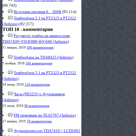
(96 743)
Источник питания 0…300В
(95 114)
Темброблок 5.1 на PT2323 и PT2322
(Arduino)
(92 217)
ТОП 10 - комментарии
Регулятор тембра на микросхеме
TDA7439+VS1838B+KY-040 (Arduino)
11 января, 2019
180 комментариев
Темброблок на TDA8425 (Arduino)
1 ноября, 2018
166 комментариев
Темброблок 5.1 на PT2323 и PT2322
(Arduino)
18 июня, 2019
124 комментария
Часы (DS3231) с будильником
(Arduino)
25 июля, 2018
98 комментариев
FM приемник на TEA5767 (Arduino)
17 января, 2019
78 комментариев
Аудиопроцессор TDA7419 + LCD1602