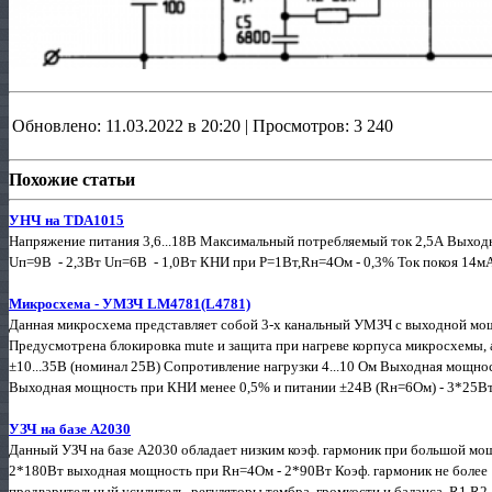
Обновлено: 11.03.2022 в 20:20 | Просмотров: 3 240
Похожие статьи
УНЧ на TDA1015
Напряжение питания 3,6...18В Максимальный потребляемый ток 2,5А Выхо
Uп=9В - 2,3Вт Uп=6В - 1,0Вт КНИ при Р=1Вт,Rн=4Ом - 0,3% Ток покоя 14м
Микросхема - УМЗЧ LM4781(L4781)
Данная микросхема представляет собой 3-х канальный УМЗЧ с выходной мощ
Предусмотрена блокировка mute и защита при нагреве корпуса микросхемы, а
±10...35В (номинал 25В) Сопротивление нагрузки 4...10 Ом Выходная мощн
Выходная мощность при КНИ менее 0,5% и питании ±24В (Rн=6Ом) - 3*25Вт
УЗЧ на базе А2030
Данный УЗЧ на базе А2030 обладает низким коэф. гармоник при большой м
2*180Вт выходная мощность при Rн=4Ом - 2*90Вт Коэф. гармоник не более
предварительный усилитель, регуляторы тембра, громкости и баланса. R1 R2 -