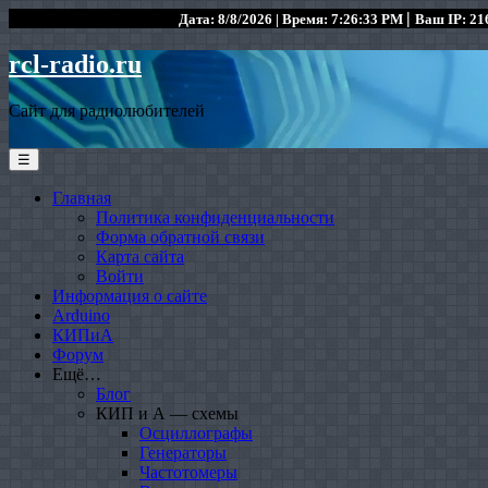
|
Дата: 8/8/2026 | Время: 7:26:33 PM
Ваш IP: 216
rcl-radio.ru
Сайт для радиолюбителей
☰
Главная
Политика конфиденциальности
Форма обратной связи
Карта сайта
Войти
Информация о сайте
Arduino
КИПиА
Форум
Ещё…
Блог
КИП и А — схемы
Осциллографы
Генераторы
Частотомеры