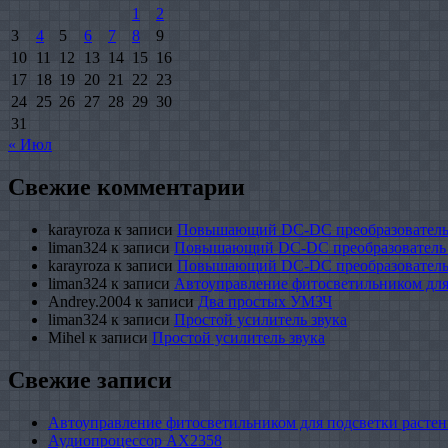
1
2
3
4
5
6
7
8
9
10
11
12
13
14
15
16
17
18
19
20
21
22
23
24
25
26
27
28
29
30
31
« Июл
Свежие комментарии
karayroza
к записи
Повышающий DC-DC преобразователь
liman324
к записи
Повышающий DC-DC преобразователь
karayroza
к записи
Повышающий DC-DC преобразователь
liman324
к записи
Автоуправление фитосветильником для
Andrey.2004
к записи
Два простых УМЗЧ
liman324
к записи
Простой усилитель звука
Mihel
к записи
Простой усилитель звука
Свежие записи
Автоуправление фитосветильником для подсветки растен
Аудиопроцессор AX2358