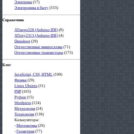
Электрика
(17)
Электроника в быту
(333)
Справочник
ATmega328 (Arduino IDE)
(9)
ATtiny2313 (Arduino IDE)
(4)
Datasheet
(29)
Отечественные микросхемы
(71)
Отечественные транзисторы
(173)
Блог
JavaScript, CSS, HTML
(109)
Физика
(29)
Linux Ubuntu
(31)
PHP
(103)
Python
(15)
Wordpress
(124)
Метрология
(24)
Технологии
(139)
Калькуляторы:
-
Математика
(20)
-
Геометрия
(77)