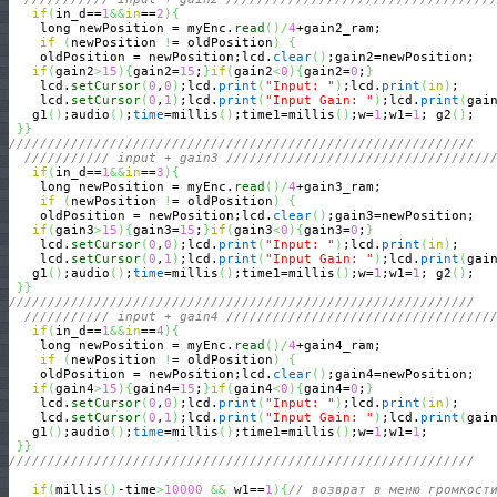
if
(
in_d==
1
&&
in
==
2
)
{
    long newPosition = myEnc.
read
(
)
/
4
+gain2_ram;

if
(
newPosition 
!
= oldPosition
)
{
    oldPosition = newPosition;lcd.
clear
(
)
;gain2=newPosition;

if
(
gain2
>
15
)
{
gain2=
15
;
}
if
(
gain2
<
0
)
{
gain2=
0
;
}
    lcd.
setCursor
(
0
,
0
)
;lcd.
print
(
"Input: "
)
;lcd.
print
(
in
)
;

    lcd.
setCursor
(
0
,
1
)
;lcd.
print
(
"Input Gain: "
)
;lcd.
print
(
gai
   g1
(
)
;audio
(
)
;
time
=millis
(
)
;time1=millis
(
)
;w=
1
;w1=
1
; g2
(
)
;

}
}
////////////////////////////////////////////////////////////
/////////// input + gain3 //////////////////////////////////
if
(
in_d==
1
&&
in
==
3
)
{
    long newPosition = myEnc.
read
(
)
/
4
+gain3_ram;

if
(
newPosition 
!
= oldPosition
)
{
    oldPosition = newPosition;lcd.
clear
(
)
;gain3=newPosition;

if
(
gain3
>
15
)
{
gain3=
15
;
}
if
(
gain3
<
0
)
{
gain3=
0
;
}
    lcd.
setCursor
(
0
,
0
)
;lcd.
print
(
"Input: "
)
;lcd.
print
(
in
)
;

    lcd.
setCursor
(
0
,
1
)
;lcd.
print
(
"Input Gain: "
)
;lcd.
print
(
gai
   g1
(
)
;audio
(
)
;
time
=millis
(
)
;time1=millis
(
)
;w=
1
;w1=
1
; g2
(
)
;

}
}
////////////////////////////////////////////////////////////
/////////// input + gain4 //////////////////////////////////
if
(
in_d==
1
&&
in
==
4
)
{
    long newPosition = myEnc.
read
(
)
/
4
+gain4_ram;

if
(
newPosition 
!
= oldPosition
)
{
    oldPosition = newPosition;lcd.
clear
(
)
;gain4=newPosition;

if
(
gain4
>
15
)
{
gain4=
15
;
}
if
(
gain4
<
0
)
{
gain4=
0
;
}
    lcd.
setCursor
(
0
,
0
)
;lcd.
print
(
"Input: "
)
;lcd.
print
(
in
)
;

    lcd.
setCursor
(
0
,
1
)
;lcd.
print
(
"Input Gain: "
)
;lcd.
print
(
gai
   g1
(
)
;audio
(
)
;
time
=millis
(
)
;time1=millis
(
)
;w=
1
;w1=
1
; 

}
}
////////////////////////////////////////////////////////////
if
(
millis
(
)
-time
>
10000
&&
 w1==
1
)
{
// возврат в меню громкост