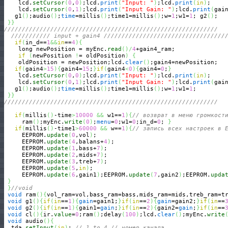
    lcd.
setCursor
(
0
,
0
)
;lcd.
print
(
"Input: "
)
;lcd.
print
(
in
)
;

    lcd.
setCursor
(
0
,
1
)
;lcd.
print
(
"Input Gain: "
)
;lcd.
print
(
gai
   g1
(
)
;audio
(
)
;
time
=millis
(
)
;time1=millis
(
)
;w=
1
;w1=
1
; g2
(
)
;

}
}
////////////////////////////////////////////////////////////
/////////// input + gain4 //////////////////////////////////
if
(
in_d==
1
&&
in
==
4
)
{
    long newPosition = myEnc.
read
(
)
/
4
+gain4_ram;

if
(
newPosition 
!
= oldPosition
)
{
    oldPosition = newPosition;lcd.
clear
(
)
;gain4=newPosition;

if
(
gain4
>
15
)
{
gain4=
15
;
}
if
(
gain4
<
0
)
{
gain4=
0
;
}
    lcd.
setCursor
(
0
,
0
)
;lcd.
print
(
"Input: "
)
;lcd.
print
(
in
)
;

    lcd.
setCursor
(
0
,
1
)
;lcd.
print
(
"Input Gain: "
)
;lcd.
print
(
gai
   g1
(
)
;audio
(
)
;
time
=millis
(
)
;time1=millis
(
)
;w=
1
;w1=
1
; 

}
}
////////////////////////////////////////////////////////////
if
(
millis
(
)
-time
>
10000
&&
 w1==
1
)
{
// возврат в меню громкост
     ram
(
)
;myEnc.
write
(
0
)
;
menu
=
0
;w1=
0
;in_d=
0
; 
}
if
(
millis
(
)
-time1
>
60000
&&
 w==
1
)
{
// запись всех настроек в 
     EEPROM.
update
(
0
,vol
)
;

     EEPROM.
update
(
4
,balans+
4
)
;

     EEPROM.
update
(
1
,bass+
7
)
;

     EEPROM.
update
(
2
,mids+
7
)
;

     EEPROM.
update
(
3
,treb+
7
)
;

     EEPROM.
update
(
5
,
in
)
;

     EEPROM.
update
(
6
,gain1
)
;EEPROM.
update
(
7
,gain2
)
;EEPROM.
upda
}
}
//void
void
 ram
(
)
{
vol_ram=vol,bass_ram=bass,mids_ram=mids,treb_ram=t
void
 g1
(
)
{
if
(
in
==
1
)
{
gain
=gain1;
}
if
(
in
==
2
)
{
gain
=gain2;
}
if
(
in
==
void
 g2
(
)
{
if
(
in
==
1
)
{
gain1=
gain
;
}
if
(
in
==
2
)
{
gain2=
gain
;
}
if
(
in
==
void
 cl
(
)
{
ir.
value
=
0
;ram
(
)
;delay
(
100
)
;lcd.
clear
(
)
;myEnc.
write
void
 audio
(
)
{
  tda.
setInput
(
in
)
; 
// 1 to 4 // номер канала