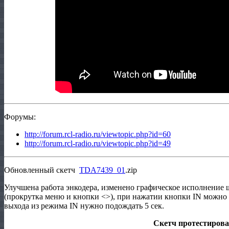
Форумы:
http://forum.rcl-radio.ru/viewtopic.php?id=60
http://forum.rcl-radio.ru/viewtopic.php?id=49
Обновленный скетч
TDA7439_01
.zip
Улучшена работа энкодера, изменено графическое исполнение 
(прокрутка меню и кнопки <>), при нажатии кнопки IN можно 
выхода из режима IN нужно подождать 5 сек.
Скетч протестирова