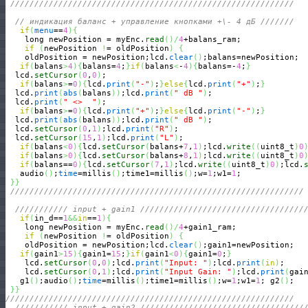
///////////////////////////////////////////////////////////
// индикация баланс + управление кнопками +\- 4 дБ ///////
if
(
menu
==
4
)
{
    long newPosition = myEnc.
read
(
)
/
4
+balans_ram;

if
(
newPosition 
!
= oldPosition
)
{
    oldPosition = newPosition;lcd.
clear
(
)
;balans=newPosition;

if
(
balans
>
4
)
{
balans=
4
;
}
if
(
balans
<
-
4
)
{
balans=-
4
;
}
  lcd.
setCursor
(
0
,
0
)
;

if
(
balans
>
=
0
)
{
lcd.
print
(
"-"
)
;
}
else
{
lcd.
print
(
"+"
)
;
}
  lcd.
print
(
abs
(
balans
)
)
;lcd.
print
(
" dB "
)
;

  lcd.
print
(
" <>  "
)
;

if
(
balans
>
=
0
)
{
lcd.
print
(
"+"
)
;
}
else
{
lcd.
print
(
"-"
)
;
}
  lcd.
print
(
abs
(
balans
)
)
;lcd.
print
(
" dB "
)
;

  lcd.
setCursor
(
0
,
1
)
;lcd.
print
(
"R"
)
;

  lcd.
setCursor
(
15
,
1
)
;lcd.
print
(
"L"
)
;

if
(
balans
<
0
)
{
lcd.
setCursor
(
balans+
7
,
1
)
;lcd.
write
(
(
uint8_t
)
0
if
(
balans
>
0
)
{
lcd.
setCursor
(
balans+
8
,
1
)
;lcd.
write
(
(
uint8_t
)
0
if
(
balans==
0
)
{
lcd.
setCursor
(
7
,
1
)
;lcd.
write
(
(
uint8_t
)
0
)
;lcd.
   audio
(
)
;
time
=millis
(
)
;time1=millis
(
)
;w=
1
;w1=
1
;

}
}
/////////////////////////////////////////////////////////////
/////////// input + gain1 //////////////////////////////////
if
(
in_d==
1
&&
in
==
1
)
{
    long newPosition = myEnc.
read
(
)
/
4
+gain1_ram;

if
(
newPosition 
!
= oldPosition
)
{
    oldPosition = newPosition;lcd.
clear
(
)
;gain1=newPosition;

if
(
gain1
>
15
)
{
gain1=
15
;
}
if
(
gain1
<
0
)
{
gain1=
0
;
}
    lcd.
setCursor
(
0
,
0
)
;lcd.
print
(
"Input: "
)
;lcd.
print
(
in
)
;

    lcd.
setCursor
(
0
,
1
)
;lcd.
print
(
"Input Gain: "
)
;lcd.
print
(
gai
   g1
(
)
;audio
(
)
;
time
=millis
(
)
;time1=millis
(
)
;w=
1
;w1=
1
; g2
(
)
;

}
}
////////////////////////////////////////////////////////////
/////////// input + gain2 //////////////////////////////////