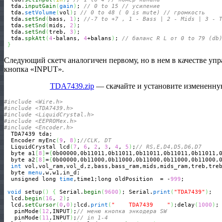
  tda.
inputGain
(
gain
)
; 
// 0 to 15 // усиление 
  tda.
setVolume
(
vol
)
; 
// 0 to 48 ( 0 is mute) // громкость
  tda.
setSnd
(
bass, 
1
)
; 
//-7 to +7 , 1 - Bass | 2 - Mids | 3 - 
  tda.
setSnd
(
mids, 
2
)
;

  tda.
setSnd
(
treb, 
3
)
; 

  tda.
spkAtt
(
4
-balans, 
4
+balans
)
; 
// баланс R L от 0 to 79 (db
}
Следующий скетч аналогичен первому, но в нем в качестве упр
кнопка «INPUT».
TDA7439.zip
— скачайте и установите измененную
#include <Wire.h>
#include <TDA7439.h>
#include <LiquidCrystal.h>
#include <EEPROMex.h>
#include <Encoder.h>
  TDA7439 tda;

  Encoder myEnc
(
9
, 
8
)
;
//CLK, DT
  LiquidCrystal lcd
(
7
, 
6
, 
2
, 
3
, 
4
, 
5
)
;
// RS,E,D4,D5,D6,D7
  byte a1
[
8
]
=
{
0b00000,0b11011,0b11011,0b11011,0b11011,0b11011,
  byte a2
[
8
]
=
{
0b00000,0b11000,0b11000,0b11000,0b11000,0b11000,
int
 vol,vol_ram,vol_d,z,bass,bass_ram,mids,mids_ram,treb,tre
  byte 
menu
,w,w1,in_d;

  unsigned long 
time
,time1;long oldPosition  = -
999
;

void
 setup
(
)
{
 Serial.
begin
(
9600
)
; Serial.
print
(
"TDA7439"
)
;

  lcd.
begin
(
16
, 
2
)
;

  lcd.
setCursor
(
0
,
0
)
;lcd.
print
(
"    TDA7439    "
)
;delay
(
1000
)
;

   pinMode
(
12
,INPUT
)
;
// меню кнопка энкодера SW
   pinMode
(
11
,INPUT
)
;
// in 1-4