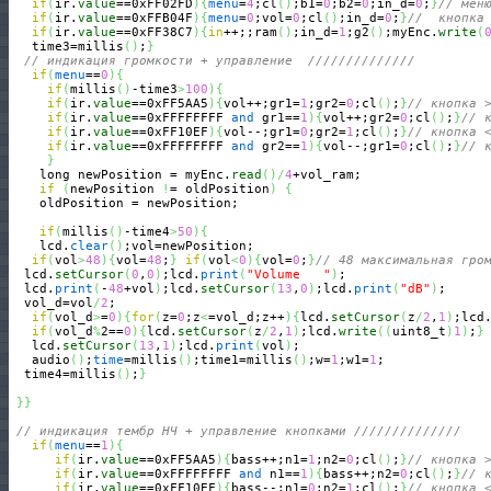
if
(
ir.
value
==0xFF02FD
)
{
menu
=
4
;cl
(
)
;b1=
0
;b2=
0
;in_d=
0
;
}
// мен
if
(
ir.
value
==0xFFB04F
)
{
menu
=
0
;vol=
0
;cl
(
)
;in_d=
0
;
}
//  кнопка
if
(
ir.
value
==0xFF38C7
)
{
in
++;;ram
(
)
;in_d=
1
;g2
(
)
;myEnc.
write
(
   time3=millis
(
)
;
}
// индикация громкости + управление  //////////////
if
(
menu
==
0
)
{
if
(
millis
(
)
-time3
>
100
)
{
if
(
ir.
value
==0xFF5AA5
)
{
vol++;gr1=
1
;gr2=
0
;cl
(
)
;
}
// кнопка 
if
(
ir.
value
==0xFFFFFFFF 
and
 gr1==
1
)
{
vol++;gr2=
0
;cl
(
)
;
}
// 
if
(
ir.
value
==0xFF10EF
)
{
vol--;gr1=
0
;gr2=
1
;cl
(
)
;
}
// кнопка 
if
(
ir.
value
==0xFFFFFFFF 
and
 gr2==
1
)
{
vol--;gr1=
0
;cl
(
)
;
}
// 
}
    long newPosition = myEnc.
read
(
)
/
4
+vol_ram;

if
(
newPosition 
!
= oldPosition
)
{
    oldPosition = newPosition;

if
(
millis
(
)
-time4
>
50
)
{
    lcd.
clear
(
)
;vol=newPosition;

if
(
vol
>
48
)
{
vol=
48
;
}
if
(
vol
<
0
)
{
vol=
0
;
}
// 48 максимальная гро
  lcd.
setCursor
(
0
,
0
)
;lcd.
print
(
"Volume   "
)
;

  lcd.
print
(
-
48
+vol
)
;lcd.
setCursor
(
13
,
0
)
;lcd.
print
(
"dB"
)
;

  vol_d=vol
/
2
;

if
(
vol_d
>
=
0
)
{
for
(
z=
0
;z
<
=vol_d;z++
)
{
lcd.
setCursor
(
z
/
2
,
1
)
;lcd
if
(
vol_d
%
2==
0
)
{
lcd.
setCursor
(
z
/
2
,
1
)
;lcd.
write
(
(
uint8_t
)
1
)
;
}
   lcd.
setCursor
(
13
,
1
)
;lcd.
print
(
vol
)
;

   audio
(
)
;
time
=millis
(
)
;time1=millis
(
)
;w=
1
;w1=
1
;

  time4=millis
(
)
;
}
}
}
// индикация тембр НЧ + управление кнопками //////////////
if
(
menu
==
1
)
{
if
(
ir.
value
==0xFF5AA5
)
{
bass++;n1=
1
;n2=
0
;cl
(
)
;
}
// кнопка 
if
(
ir.
value
==0xFFFFFFFF 
and
 n1==
1
)
{
bass++;n2=
0
;cl
(
)
;
}
// 
if
(
ir.
value
==0xFF10EF
)
{
bass--;n1=
0
;n2=
1
;cl
(
)
;
}
// кнопка 