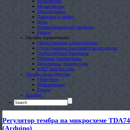
Вольтметры
Мультиметры
Теплотехника
Давление и расход
Весы
Комбинированные приборы
Разное
Онлайн справочники
Отечественные стабилитроны
Отечественные выпрямительные диоды
Отечественные варикапы
Полевые транзисторы
Биполярные транзисторы
IGBT транзисторы
Онлайн калькуляторы
Геометрия
Информатика
Разное
datasheet
Search
for:
Регулятор тембра на микросхеме TDA7
(Arduino)