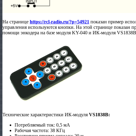
На странице
https://rcl-radio.ru/?p=54921
показан пример испо
управления используются кнопки. На этой странице показан п
помощи энкодера на базе модуля KY-040 и ИК-модуля VS1838B
Технические характеристики ИК-модуля
VS1838B:
Потребляемый ток: 0,5 мА
Рабочая частота: 38 КГц
Расстояние приема сигнала: 20 м