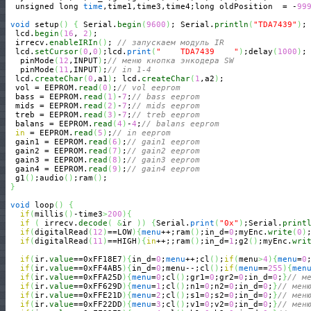
  unsigned long 
time
,time1,time3,time4;long oldPosition  = -
99
void
 setup
(
)
{
 Serial.
begin
(
9600
)
; Serial.
println
(
"TDA7439"
)
;

  lcd.
begin
(
16
, 
2
)
;

  irrecv.
enableIRIn
(
)
; 
// запускаем модуль IR
  lcd.
setCursor
(
0
,
0
)
;lcd.
print
(
"    TDA7439    "
)
;delay
(
1000
)
;

   pinMode
(
12
,INPUT
)
;
// меню кнопка энкодера SW
   pinMode
(
11
,INPUT
)
;
// in 1-4
  lcd.
createChar
(
0
,a1
)
; lcd.
createChar
(
1
,a2
)
;

  vol = EEPROM.
read
(
0
)
;
// vol eeprom 
  bass = EEPROM.
read
(
1
)
-
7
;
// bass eeprom
  mids = EEPROM.
read
(
2
)
-
7
;
// mids eeprom
  treb = EEPROM.
read
(
3
)
-
7
;
// treb eeprom
  balans = EEPROM.
read
(
4
)
-
4
;
// balans eeprom
in
 = EEPROM.
read
(
5
)
;
// in eeprom
  gain1 = EEPROM.
read
(
6
)
;
// gain1 eeprom
  gain2 = EEPROM.
read
(
7
)
;
// gain2 eeprom
  gain3 = EEPROM.
read
(
8
)
;
// gain3 eeprom
  gain4 = EEPROM.
read
(
9
)
;
// gain4 eeprom
  g1
(
)
;audio
(
)
;ram
(
)
;

}
void
 loop
(
)
{
if
(
millis
(
)
-time3
>
200
)
{
if
(
 irrecv.
decode
(
&
ir 
)
)
{
Serial.
print
(
"0x"
)
;Serial.
print
if
(
digitalRead
(
12
)
==LOW
)
{
menu
++;ram
(
)
;in_d=
0
;myEnc.
write
(
0
)
if
(
digitalRead
(
11
)
==HIGH
)
{
in
++;;ram
(
)
;in_d=
1
;g2
(
)
;myEnc.
wri
if
(
ir.
value
==0xFF18E7
)
{
in_d=
0
;
menu
++;cl
(
)
;
if
(
menu
>
4
)
{
menu
=
0
if
(
ir.
value
==0xFF4AB5
)
{
in_d=
0
;menu--;cl
(
)
;
if
(
menu
==
255
)
{
men
if
(
ir.
value
==0xFFA25D
)
{
menu
=
0
;cl
(
)
;gr1=
0
;gr2=
0
;in_d=
0
;
}
// м
if
(
ir.
value
==0xFF629D
)
{
menu
=
1
;cl
(
)
;n1=
0
;n2=
0
;in_d=
0
;
}
// мен
if
(
ir.
value
==0xFFE21D
)
{
menu
=
2
;cl
(
)
;s1=
0
;s2=
0
;in_d=
0
;
}
// мен
if
(
ir.
value
==0xFF22DD
)
{
menu
=
3
;cl
(
)
;v1=
0
;v2=
0
;in_d=
0
;
}
// мен