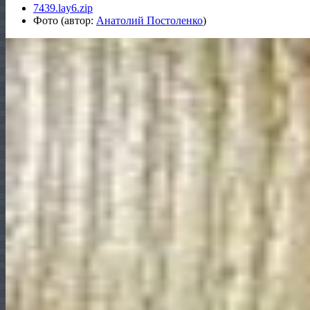
7439.lay6.zip
Фото (автор:
Анатолий Постоленко
)