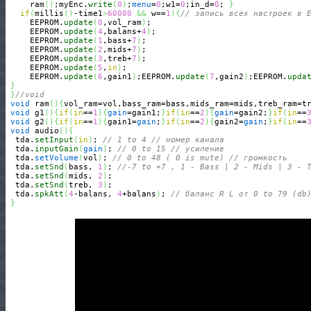
     ram
(
)
;myEnc.
write
(
0
)
;
menu
=
0
;w1=
0
;in_d=
0
; 
}
if
(
millis
(
)
-time1
>
60000
&&
 w==
1
)
{
// запись всех настроек в 
     EEPROM.
update
(
0
,vol_ram
)
;

     EEPROM.
update
(
4
,balans+
4
)
;

     EEPROM.
update
(
1
,bass+
7
)
;

     EEPROM.
update
(
2
,mids+
7
)
;

     EEPROM.
update
(
3
,treb+
7
)
;

     EEPROM.
update
(
5
,
in
)
;

     EEPROM.
update
(
6
,gain1
)
;EEPROM.
update
(
7
,gain2
)
;EEPROM.
upda
}
}
//void
void
 ram
(
)
{
vol_ram=vol,bass_ram=bass,mids_ram=mids,treb_ram=t
void
 g1
(
)
{
if
(
in
==
1
)
{
gain
=gain1;
}
if
(
in
==
2
)
{
gain
=gain2;
}
if
(
in
==
void
 g2
(
)
{
if
(
in
==
1
)
{
gain1=
gain
;
}
if
(
in
==
2
)
{
gain2=
gain
;
}
if
(
in
==
void
 audio
(
)
{
  tda.
setInput
(
in
)
; 
// 1 to 4 // номер канала
  tda.
inputGain
(
gain
)
; 
// 0 to 15 // усиление 
  tda.
setVolume
(
vol
)
; 
// 0 to 48 ( 0 is mute) // громкость
  tda.
setSnd
(
bass, 
1
)
; 
//-7 to +7 , 1 - Bass | 2 - Mids | 3 - 
  tda.
setSnd
(
mids, 
2
)
;

  tda.
setSnd
(
treb, 
3
)
; 

  tda.
spkAtt
(
4
-balans, 
4
+balans
)
; 
// баланс R L от 0 to 79 (db
}