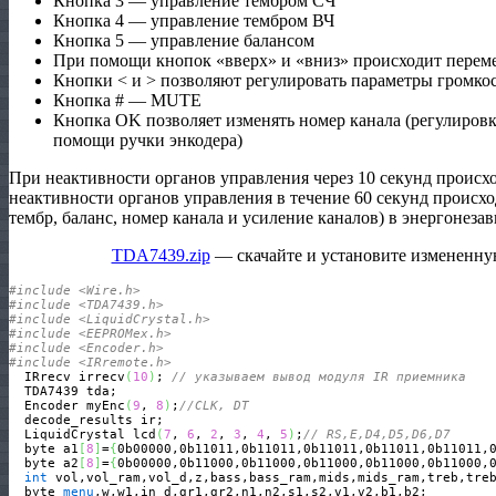
Кнопка 3 — управление тембром СЧ
Кнопка 4 — управление тембром ВЧ
Кнопка 5 — управление балансом
При помощи кнопок «вверх» и «вниз» происходит перем
Кнопки < и > позволяют регулировать параметры громкос
Кнопка # — MUTE
Кнопка OK позволяет изменять номер канала (регулировк
помощи ручки энкодера)
При неактивности органов управления через 10 секунд происхо
неактивности органов управления в течение 60 секунд происход
тембр, баланс, номер канала и усиление каналов) в энергонеза
TDA7439.zip
— скачайте и установите измененную
#include <Wire.h>
#include <TDA7439.h>
#include <LiquidCrystal.h>
#include <EEPROMex.h>
#include <Encoder.h>
#include <IRremote.h>
  IRrecv irrecv
(
10
)
; 
// указываем вывод модуля IR приемника
  TDA7439 tda;

  Encoder myEnc
(
9
, 
8
)
;
//CLK, DT
  decode_results ir;

  LiquidCrystal lcd
(
7
, 
6
, 
2
, 
3
, 
4
, 
5
)
;
// RS,E,D4,D5,D6,D7
  byte a1
[
8
]
=
{
0b00000,0b11011,0b11011,0b11011,0b11011,0b11011,
  byte a2
[
8
]
=
{
0b00000,0b11000,0b11000,0b11000,0b11000,0b11000,
int
 vol,vol_ram,vol_d,z,bass,bass_ram,mids,mids_ram,treb,tre
  byte 
menu
,w,w1,in_d,gr1,gr2,n1,n2,s1,s2,v1,v2,b1,b2;
