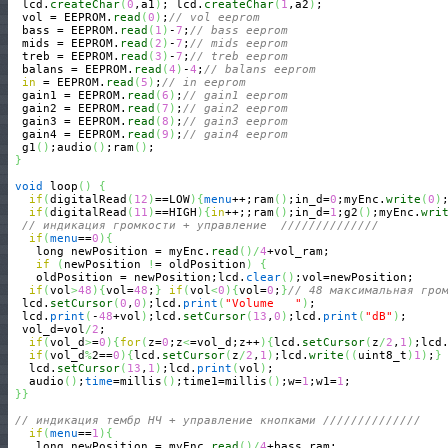
  lcd.
createChar
(
0
,a1
)
; lcd.
createChar
(
1
,a2
)
;

  vol = EEPROM.
read
(
0
)
;
// vol eeprom 
  bass = EEPROM.
read
(
1
)
-
7
;
// bass eeprom
  mids = EEPROM.
read
(
2
)
-
7
;
// mids eeprom
  treb = EEPROM.
read
(
3
)
-
7
;
// treb eeprom
  balans = EEPROM.
read
(
4
)
-
4
;
// balans eeprom
in
 = EEPROM.
read
(
5
)
;
// in eeprom
  gain1 = EEPROM.
read
(
6
)
;
// gain1 eeprom
  gain2 = EEPROM.
read
(
7
)
;
// gain2 eeprom
  gain3 = EEPROM.
read
(
8
)
;
// gain3 eeprom
  gain4 = EEPROM.
read
(
9
)
;
// gain4 eeprom
  g1
(
)
;audio
(
)
;ram
(
)
;

}
void
 loop
(
)
{
if
(
digitalRead
(
12
)
==LOW
)
{
menu
++;ram
(
)
;in_d=
0
;myEnc.
write
(
0
)
if
(
digitalRead
(
11
)
==HIGH
)
{
in
++;;ram
(
)
;in_d=
1
;g2
(
)
;myEnc.
wri
// индикация громкости + управление  //////////////
if
(
menu
==
0
)
{
    long newPosition = myEnc.
read
(
)
/
4
+vol_ram;

if
(
newPosition 
!
= oldPosition
)
{
    oldPosition = newPosition;lcd.
clear
(
)
;vol=newPosition;

if
(
vol
>
48
)
{
vol=
48
;
}
if
(
vol
<
0
)
{
vol=
0
;
}
// 48 максимальная гро
  lcd.
setCursor
(
0
,
0
)
;lcd.
print
(
"Volume   "
)
;

  lcd.
print
(
-
48
+vol
)
;lcd.
setCursor
(
13
,
0
)
;lcd.
print
(
"dB"
)
;

  vol_d=vol
/
2
;

if
(
vol_d
>
=
0
)
{
for
(
z=
0
;z
<
=vol_d;z++
)
{
lcd.
setCursor
(
z
/
2
,
1
)
;lcd
if
(
vol_d
%
2==
0
)
{
lcd.
setCursor
(
z
/
2
,
1
)
;lcd.
write
(
(
uint8_t
)
1
)
;
}
   lcd.
setCursor
(
13
,
1
)
;lcd.
print
(
vol
)
;

   audio
(
)
;
time
=millis
(
)
;time1=millis
(
)
;w=
1
;w1=
1
;

}
}
// индикация тембр НЧ + управление кнопками //////////////
if
(
menu
==
1
)
{
    long newPosition = myEnc.
read
(
)
/
4
+bass_ram;
