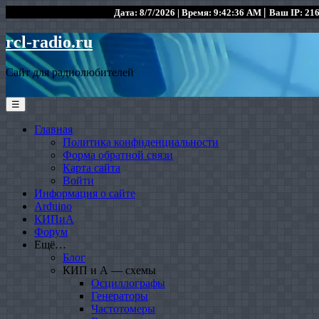
|
Дата: 8/7/2026 | Время: 9:42:36 AM
Ваш IP: 216
rcl-radio.ru
Сайт для радиолюбителей
☰
Главная
Политика конфиденциальности
Форма обратной связи
Карта сайта
Войти
Информация о сайте
Arduino
КИПиА
Форум
Ещё…
Блог
КИП и А — схемы
Осциллографы
Генераторы
Частотомеры