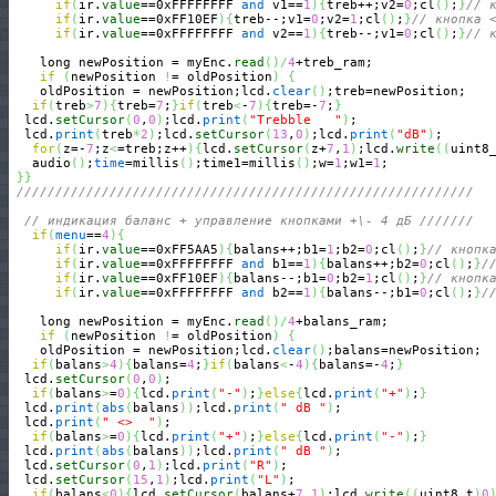
if
(
ir.
value
==0xFFFFFFFF 
and
 v1==
1
)
{
treb++;v2=
0
;cl
(
)
;
}
// 
if
(
ir.
value
==0xFF10EF
)
{
treb--;v1=
0
;v2=
1
;cl
(
)
;
}
// кнопка 
if
(
ir.
value
==0xFFFFFFFF 
and
 v2==
1
)
{
treb--;v1=
0
;cl
(
)
;
}
// 
    long newPosition = myEnc.
read
(
)
/
4
+treb_ram;

if
(
newPosition 
!
= oldPosition
)
{
    oldPosition = newPosition;lcd.
clear
(
)
;treb=newPosition;

if
(
treb
>
7
)
{
treb=
7
;
}
if
(
treb
<
-
7
)
{
treb=-
7
;
}
  lcd.
setCursor
(
0
,
0
)
;lcd.
print
(
"Trebble   "
)
;

  lcd.
print
(
treb
*
2
)
;lcd.
setCursor
(
13
,
0
)
;lcd.
print
(
"dB"
)
;

for
(
z=-
7
;z
<
=treb;z++
)
{
lcd.
setCursor
(
z+
7
,
1
)
;lcd.
write
(
(
uint8
   audio
(
)
;
time
=millis
(
)
;time1=millis
(
)
;w=
1
;w1=
1
;

}
}
///////////////////////////////////////////////////////////
// индикация баланс + управление кнопками +\- 4 дБ ///////
if
(
menu
==
4
)
{
if
(
ir.
value
==0xFF5AA5
)
{
balans++;b1=
1
;b2=
0
;cl
(
)
;
}
// кнопк
if
(
ir.
value
==0xFFFFFFFF 
and
 b1==
1
)
{
balans++;b2=
0
;cl
(
)
;
}
/
if
(
ir.
value
==0xFF10EF
)
{
balans--;b1=
0
;b2=
1
;cl
(
)
;
}
// кнопк
if
(
ir.
value
==0xFFFFFFFF 
and
 b2==
1
)
{
balans--;b1=
0
;cl
(
)
;
}
/
    long newPosition = myEnc.
read
(
)
/
4
+balans_ram;

if
(
newPosition 
!
= oldPosition
)
{
    oldPosition = newPosition;lcd.
clear
(
)
;balans=newPosition;

if
(
balans
>
4
)
{
balans=
4
;
}
if
(
balans
<
-
4
)
{
balans=-
4
;
}
  lcd.
setCursor
(
0
,
0
)
;

if
(
balans
>
=
0
)
{
lcd.
print
(
"-"
)
;
}
else
{
lcd.
print
(
"+"
)
;
}
  lcd.
print
(
abs
(
balans
)
)
;lcd.
print
(
" dB "
)
;

  lcd.
print
(
" <>  "
)
;

if
(
balans
>
=
0
)
{
lcd.
print
(
"+"
)
;
}
else
{
lcd.
print
(
"-"
)
;
}
  lcd.
print
(
abs
(
balans
)
)
;lcd.
print
(
" dB "
)
;

  lcd.
setCursor
(
0
,
1
)
;lcd.
print
(
"R"
)
;

  lcd.
setCursor
(
15
,
1
)
;lcd.
print
(
"L"
)
;

if
(
balans
<
0
)
{
lcd.
setCursor
(
balans+
7
,
1
)
;lcd.
write
(
(
uint8_t
)
0