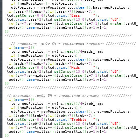
if
(
newPosition 
!
= oldPosition
)
{
    oldPosition = newPosition;lcd.
clear
(
)
;bass=newPosition;

if
(
bass
>
7
)
{
bass=
7
;
}
if
(
bass
<
-
7
)
{
bass=-
7
;
}
  lcd.
setCursor
(
0
,
0
)
;lcd.
print
(
"Bass      "
)
;

  lcd.
print
(
bass
*
2
)
;lcd.
setCursor
(
13
,
0
)
;lcd.
print
(
"dB"
)
;

for
(
z=-
7
;z
<
=bass;z++
)
{
lcd.
setCursor
(
z+
7
,
1
)
;lcd.
write
(
(
uint8
   audio
(
)
;
time
=millis
(
)
;time1=millis
(
)
;w=
1
;w1=
1
;

}
}
///////////////////////////////////////////////////////////
// индикация тембр CЧ + управление кнопками //////////////
if
(
menu
==
2
)
{
    long newPosition = myEnc.
read
(
)
/
4
+mids_ram;

if
(
newPosition 
!
= oldPosition
)
{
    oldPosition = newPosition;lcd.
clear
(
)
;mids=newPosition;

if
(
mids
>
7
)
{
mids=
7
;
}
if
(
mids
<
-
7
)
{
mids=-
7
;
}
  lcd.
setCursor
(
0
,
0
)
;lcd.
print
(
"Mids      "
)
;

  lcd.
print
(
mids
*
2
)
;lcd.
setCursor
(
13
,
0
)
;lcd.
print
(
"dB"
)
;

for
(
z=-
7
;z
<
=mids;z++
)
{
lcd.
setCursor
(
z+
7
,
1
)
;lcd.
write
(
(
uint8
   audio
(
)
;
time
=millis
(
)
;time1=millis
(
)
;w=
1
;w1=
1
;

}
}
///////////////////////////////////////////////////////////
// индикация тембр BЧ + управление кнопками //////////////
if
(
menu
==
3
)
{
    long newPosition = myEnc.
read
(
)
/
4
+treb_ram;

if
(
newPosition 
!
= oldPosition
)
{
    oldPosition = newPosition;lcd.
clear
(
)
;treb=newPosition;

if
(
treb
>
7
)
{
treb=
7
;
}
if
(
treb
<
-
7
)
{
treb=-
7
;
}
  lcd.
setCursor
(
0
,
0
)
;lcd.
print
(
"Trebble   "
)
;

  lcd.
print
(
treb
*
2
)
;lcd.
setCursor
(
13
,
0
)
;lcd.
print
(
"dB"
)
;

for
(
z=-
7
;z
<
=treb;z++
)
{
lcd.
setCursor
(
z+
7
,
1
)
;lcd.
write
(
(
uint8
   audio
(
)
;
time
=millis
(
)
;time1=millis
(
)
;w=
1
;w1=
1
;

}
}