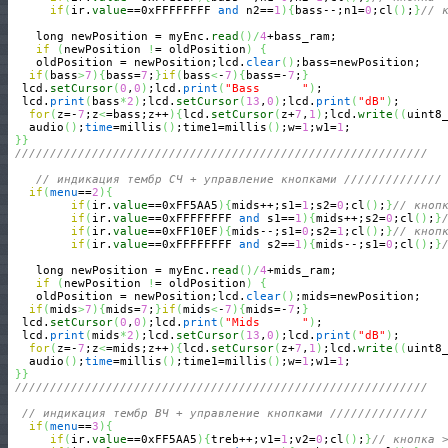
if
(
ir.
value
==0xFFFFFFFF 
and
 n2==
1
)
{
bass--;n1=
0
;cl
(
)
;
}
// 
    long newPosition = myEnc.
read
(
)
/
4
+bass_ram;

if
(
newPosition 
!
= oldPosition
)
{
    oldPosition = newPosition;lcd.
clear
(
)
;bass=newPosition;

if
(
bass
>
7
)
{
bass=
7
;
}
if
(
bass
<
-
7
)
{
bass=-
7
;
}
  lcd.
setCursor
(
0
,
0
)
;lcd.
print
(
"Bass      "
)
;

  lcd.
print
(
bass
*
2
)
;lcd.
setCursor
(
13
,
0
)
;lcd.
print
(
"dB"
)
;

for
(
z=-
7
;z
<
=bass;z++
)
{
lcd.
setCursor
(
z+
7
,
1
)
;lcd.
write
(
(
uint8
   audio
(
)
;
time
=millis
(
)
;time1=millis
(
)
;w=
1
;w1=
1
;

}
}
///////////////////////////////////////////////////////////
// индикация тембр CЧ + управление кнопками //////////////
if
(
menu
==
2
)
{
if
(
ir.
value
==0xFF5AA5
)
{
mids++;s1=
1
;s2=
0
;cl
(
)
;
}
// кноп
if
(
ir.
value
==0xFFFFFFFF 
and
 s1==
1
)
{
mids++;s2=
0
;cl
(
)
;
}
if
(
ir.
value
==0xFF10EF
)
{
mids--;s1=
0
;s2=
1
;cl
(
)
;
}
// кноп
if
(
ir.
value
==0xFFFFFFFF 
and
 s2==
1
)
{
mids--;s1=
0
;cl
(
)
;
}
    long newPosition = myEnc.
read
(
)
/
4
+mids_ram;

if
(
newPosition 
!
= oldPosition
)
{
    oldPosition = newPosition;lcd.
clear
(
)
;mids=newPosition;

if
(
mids
>
7
)
{
mids=
7
;
}
if
(
mids
<
-
7
)
{
mids=-
7
;
}
  lcd.
setCursor
(
0
,
0
)
;lcd.
print
(
"Mids      "
)
;

  lcd.
print
(
mids
*
2
)
;lcd.
setCursor
(
13
,
0
)
;lcd.
print
(
"dB"
)
;

for
(
z=-
7
;z
<
=mids;z++
)
{
lcd.
setCursor
(
z+
7
,
1
)
;lcd.
write
(
(
uint8
   audio
(
)
;
time
=millis
(
)
;time1=millis
(
)
;w=
1
;w1=
1
;

}
}
///////////////////////////////////////////////////////////
// индикация тембр BЧ + управление кнопками //////////////
if
(
menu
==
3
)
{
if
(
ir.
value
==0xFF5AA5
)
{
treb++;v1=
1
;v2=
0
;cl
(
)
;
}
// кнопка 