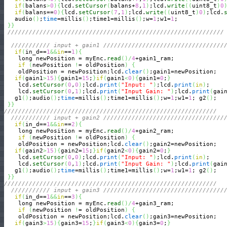
if
(
balans
>
0
)
{
lcd.
setCursor
(
balans+
8
,
1
)
;lcd.
write
(
(
uint8_t
)
0
if
(
balans==
0
)
{
lcd.
setCursor
(
7
,
1
)
;lcd.
write
(
(
uint8_t
)
0
)
;lcd.
   audio
(
)
;
time
=millis
(
)
;time1=millis
(
)
;w=
1
;w1=
1
;

}
}
/////////////////////////////////////////////////////////////
/////////// input + gain1 //////////////////////////////////
if
(
in_d==
1
&&
in
==
1
)
{
    long newPosition = myEnc.
read
(
)
/
4
+gain1_ram;

if
(
newPosition 
!
= oldPosition
)
{
    oldPosition = newPosition;lcd.
clear
(
)
;gain1=newPosition;

if
(
gain1
>
15
)
{
gain1=
15
;
}
if
(
gain1
<
0
)
{
gain1=
0
;
}
    lcd.
setCursor
(
0
,
0
)
;lcd.
print
(
"Input: "
)
;lcd.
print
(
in
)
;

    lcd.
setCursor
(
0
,
1
)
;lcd.
print
(
"Input Gain: "
)
;lcd.
print
(
gai
   g1
(
)
;audio
(
)
;
time
=millis
(
)
;time1=millis
(
)
;w=
1
;w1=
1
; g2
(
)
;

}
}
////////////////////////////////////////////////////////////
/////////// input + gain2 //////////////////////////////////
if
(
in_d==
1
&&
in
==
2
)
{
    long newPosition = myEnc.
read
(
)
/
4
+gain2_ram;

if
(
newPosition 
!
= oldPosition
)
{
    oldPosition = newPosition;lcd.
clear
(
)
;gain2=newPosition;

if
(
gain2
>
15
)
{
gain2=
15
;
}
if
(
gain2
<
0
)
{
gain2=
0
;
}
    lcd.
setCursor
(
0
,
0
)
;lcd.
print
(
"Input: "
)
;lcd.
print
(
in
)
;

    lcd.
setCursor
(
0
,
1
)
;lcd.
print
(
"Input Gain: "
)
;lcd.
print
(
gai
   g1
(
)
;audio
(
)
;
time
=millis
(
)
;time1=millis
(
)
;w=
1
;w1=
1
; g2
(
)
;

}
}
////////////////////////////////////////////////////////////
/////////// input + gain3 //////////////////////////////////
if
(
in_d==
1
&&
in
==
3
)
{
    long newPosition = myEnc.
read
(
)
/
4
+gain3_ram;

if
(
newPosition 
!
= oldPosition
)
{
    oldPosition = newPosition;lcd.
clear
(
)
;gain3=newPosition;

if
(
gain3
>
15
)
{
gain3=
15
;
}
if
(
gain3
<
0
)
{
gain3=
0
;
}