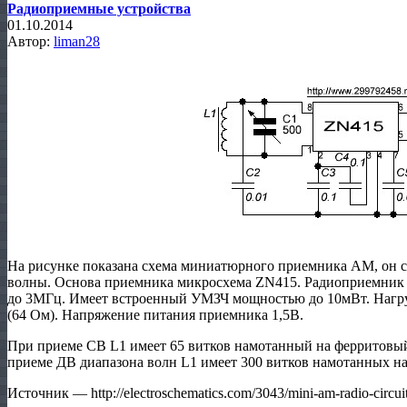
Радиоприемные устройства
01.10.2014
Автор:
liman28
На рисунке показана схема миниатюрного приемника АМ, он 
волны. Основа приемника микросхема ZN415. Радиоприемник 
до 3МГц. Имеет встроенный УМЗЧ мощностью до 10мВт. Нагр
(64 Ом). Напряжение питания приемника 1,5В.
При приеме СВ L1 имеет 65 витков намотанный на ферритовый
приеме ДВ диапазона волн L1 имеет 300 витков намотанных н
Источник — http://electroschematics.com/3043/mini-am-radio-circuit