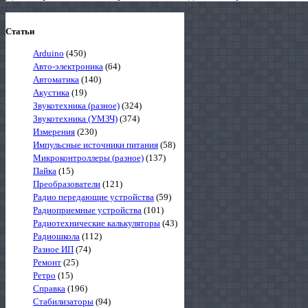
Статьи
Arduino
(450)
Авто-электроника
(64)
Автоматика
(140)
Акустика
(19)
Звукотехника (разное)
(324)
Звукотехника (УМЗЧ)
(374)
Измерения
(230)
Импульсные источники питания
(58)
Микроконтроллеры (разное)
(137)
Пайка
(15)
Преобразователи
(121)
Радио передающие устройства
(59)
Радиоприемные устройства
(101)
Радиотехнические калькуляторы
(43)
Радиошкола
(112)
Разное ИП
(74)
Ремонт
(25)
Ретро
(15)
Справка
(196)
Стабилизаторы
(94)