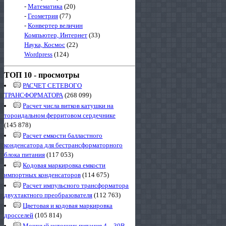
-
Математика
(20)
-
Геометрия
(77)
-
Конвертер величин
Компьютер, Интернет
(33)
Наука, Космос
(22)
Wordpress
(124)
ТОП 10 - просмотры
РАСЧЕТ СЕТЕВОГО
ТРАНСФОРМАТОРА
(268 099)
Расчет числа витков катушки на
тороидальном ферритовом сердечнике
(145 878)
Расчет емкости балластного
конденсатора для бестрансформаторного
блока питания
(117 053)
Кодовая маркировка емкости
импортных конденсаторов
(114 675)
Расчет импульсного трансформатора
двухтактного преобразователя
(112 763)
Цветовая и кодовая маркировка
дросселей
(105 814)
Мощный источник питания 4…30В