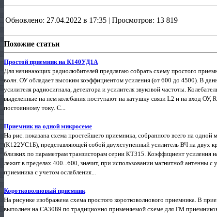
Обновлено: 27.04.2022 в 17:35 | Просмотров: 13 819
Похожие статьи
Простой приемник на К140УД1А
Для начинающих радиолюбителей предлагаю собрать схему простого прием
волн. ОУ обладает высоким коэффициентом усиления (от 600 до 4500). В дан
усилителя радиосигнала, детектора и усилителя звуковой частоты. Колебате
выделенные на нем колебания поступают на катушку связи L2 и на вход ОУ, 
постоянному току. С...
Приемник на одной микросеме
На рис. показана схема простейшего приемника, собранного всего на одн
(К122УС1Б), представляющей собой двухступенный усилитель ВЧ на двух к
близких по параметрам транзисторам серии КТ315. Коэффициент усиления н
лежит в пределах 400...600, значит, при использовании магнитной антенны
приемника с учетом ослабления...
Коротковолновый приемник
На рисунке изображена схема простого коротковолнового приемника. В прие
выполнен на СА3089 по традиционно применяемой схеме для FM приемников, 