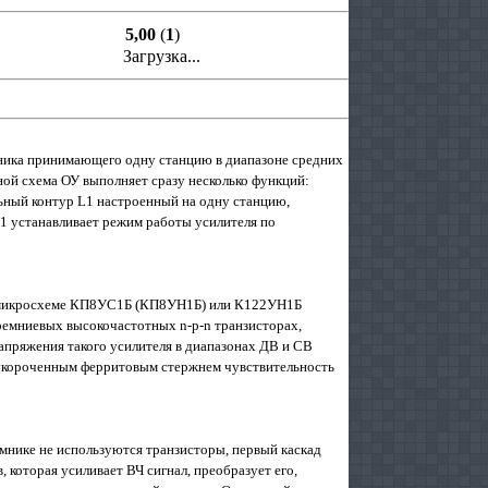
5,00
(
1
)
Загрузка...
ника принимающего одну станцию в диапазоне средних
ной схема ОУ выполняет сразу несколько функций:
льный контур L1 настроенный на одну станцию,
R1 устанавливает режим работы усилителя по
ой микросхеме КП8УС1Б (КП8УН1Б) или К122УН1Б
ремниевых высокочастотных n-р-n транзисторах,
апряжения такого усилителя в диапазонах ДВ и СВ
 с укороченным ферритовым стержнем чувствительность
мнике не используются транзисторы, первый каскад
которая усиливает ВЧ сигнал, преобразует его,