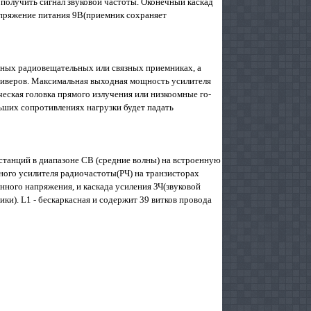
 получить сигнал звуковой частоты. Оконечный каскад
пряжение питания 9В(приемник сохраняет
рных радиовещательных или связных приемниках, а
сиверов. Максималь­ная выходная мощность усилителя
­ческая головка прямого излучения или низкоомные го­
ьших сопротивлениях нагрузки бу­дет падать
станций в диапазоне СВ (средние волны) на встроенную
ного усилителя радиочастоты(РЧ) на транзисторах
ного напряжения, и каскада усиления ЗЧ(звуковой
ки). L1 - бескаркасная и содержит 39 витков провода