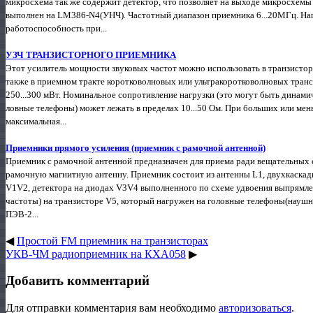
микросхема так же содержит детектор, что позволяет на выходе микросхемы
выполнен на LM386-N4(УНЧ). Частотный диапазон приемника 6...20МГц. На
работоспособность при...
УЗЧ ТРАНЗИСТОРНОГО ПРИЕМНИКА
Этот усилитель мощности звуковых частот можно исполь­зовать в транзисто
также в приемном тракте коротковолновых или ультракоротковолновых тран
250...300 мВт. Номи­нальное сопротивление нагрузки (это могут быть динами
ловные телефоны) может лежать в пределах 10...50 Ом. При больших или мен
максимальная...
Приемники прямого усиления (приемник с рамочной антенной)
Приемник с рамочной антенной предназначен для приема ради вещательных 
рамочную магнитную антенну. Приемник состоит из антенны L1, двухкаскад
V1V2, детектора на диодах V3V4 выполненного по схеме удвоения выпрямлен
частоты) на транзисторе V5, который нагружен на головные телефоны(наушни
ПЭВ-2...
◀
Простой FM приемник на транзисторах
УКВ-ЧМ радиоприемник на КХА058
▶
Добавить комментарий
Для отправки комментария вам необходимо
авторизоваться
.