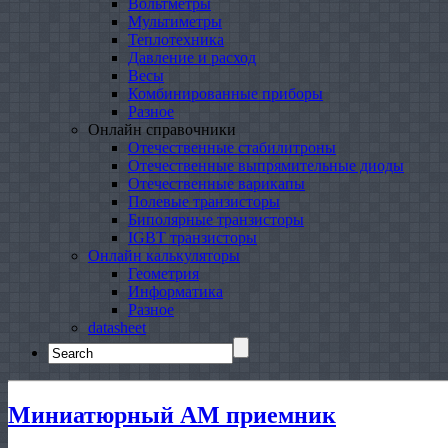
Вольтметры
Мультиметры
Теплотехника
Давление и расход
Весы
Комбинированные приборы
Разное
Онлайн справочники
Отечественные стабилитроны
Отечественные выпрямительные диоды
Отечественные варикапы
Полевые транзисторы
Биполярные транзисторы
IGBT транзисторы
Онлайн калькуляторы
Геометрия
Информатика
Разное
datasheet
Search
for:
Миниатюрный АМ приемник