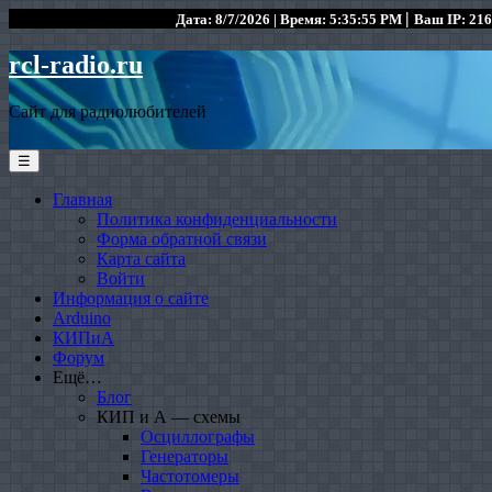
|
Дата: 8/7/2026 | Время: 5:35:55 PM
Ваш IP: 216
rcl-radio.ru
Сайт для радиолюбителей
☰
Главная
Политика конфиденциальности
Форма обратной связи
Карта сайта
Войти
Информация о сайте
Arduino
КИПиА
Форум
Ещё…
Блог
КИП и А — схемы
Осциллографы
Генераторы
Частотомеры