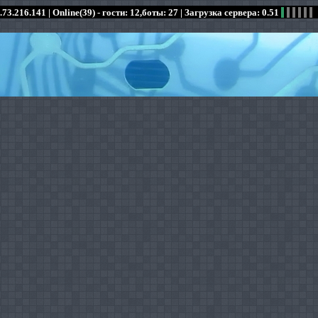
.73.216.141 |
Online(39) - гости: 12,боты: 27
| Загрузка сервера: 0.51
:
:
:
:
:
:
:
:
:
:
:
: