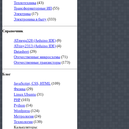
Теплотехника
(43)
Трансформаторные ИП
(55)
Электрика
(17)
Электроника в быту
(333)
Справочник
ATmega328 (Arduino IDE)
(9)
ATtiny2313 (Arduino IDE)
(4)
Datasheet
(29)
Отечественные микросхемы
(71)
Отечественные транзисторы
(173)
Блог
JavaScript, CSS, HTML
(109)
Физика
(29)
Linux Ubuntu
(31)
PHP
(103)
Python
(14)
Wordpress
(124)
Метрология
(24)
Технологии
(139)
Калькуляторы: