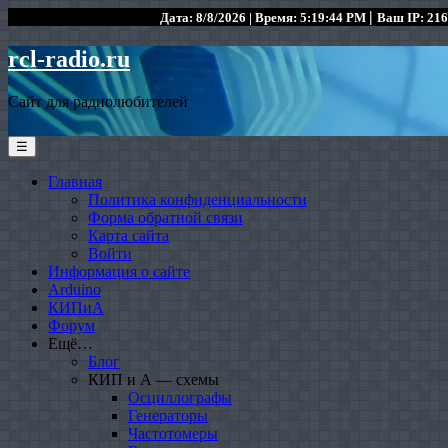
|
Дата: 8/8/2026 | Время: 5:19:44 PM
Ваш IP: 216
rcl-radio.ru
Сайт для радиолюбителей
☰
Главная
Политика конфиденциальности
Форма обратной связи
Карта сайта
Войти
Информация о сайте
Arduino
КИПиА
Форум
Ещё…
Блог
КИП и А — схемы
Осциллографы
Генераторы
Частотомеры