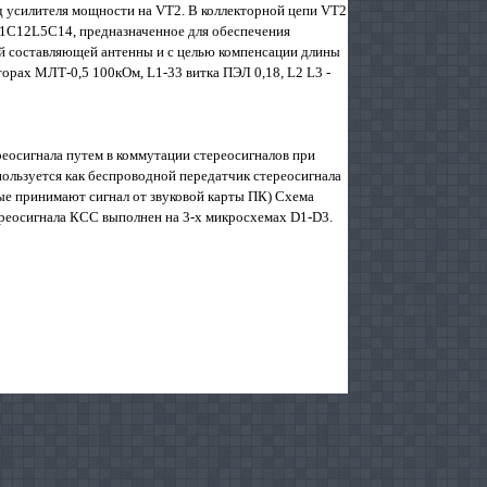
д усилителя мощности на VT2. В коллекторной цепи VT2
11C12L5C14, предназначенное для обеспечения
ой составляющей антенны и с целью компенсации длины
орах МЛТ-0,5 100кОм, L1-33 витка ПЭЛ 0,18, L2 L3 -
реосигнала путем в коммутации стереосигналов при
пользуется как беспроводной передатчик стереосигнала
е принимают сигнал от звуковой карты ПК) Схема
реосигнала КСС выполнен на 3-х микросхемах D1-D3.