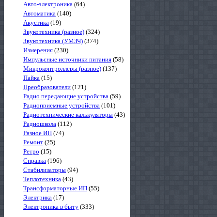
Авто-электроника
(64)
Автоматика
(140)
Акустика
(19)
Звукотехника (разное)
(324)
Звукотехника (УМЗЧ)
(374)
Измерения
(230)
Импульсные источники питания
(58)
Микроконтроллеры (разное)
(137)
Пайка
(15)
Преобразователи
(121)
Радио передающие устройства
(59)
Радиоприемные устройства
(101)
Радиотехнические калькуляторы
(43)
Радиошкола
(112)
Разное ИП
(74)
Ремонт
(25)
Ретро
(15)
Справка
(196)
Стабилизаторы
(94)
Теплотехника
(43)
Трансформаторные ИП
(55)
Электрика
(17)
Электроника в быту
(333)