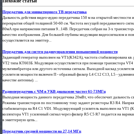
Похожие статьи
Передатчик для миниатюрного ТВ передатчика
Дальность действия видео-аудио передатчика 150 м на открытой местности 
перекрытия общей толщиной 50-60 см. Частота несущей передаваемого сигн
80мА при напряжении питания 9...14В. Передатчик собран на 3-х транзисто
качество изображения. Для большей глубины модуляции видеосигналом и по
осуществляется на эмиттер...
Передатчик для систем радиоуправления повышенной мощности
Задающий генератор выполнен на VT1(К342А), частота стабилизирована кв. 
VT2 типа КТ603Б. Модуляция осуществляется при помощи транзистора VT4
мультивибратора или другого источника сигнала. Выходной каскад усилите
усилителя мощности включен П - образный фильтр L4 C12 C13, L5 - удлиняющ
качестве антенны). ...
Радиопередатчик с ЧМ в УКВ диапазоне частот 61-73МГц
Выходная мощность данного передатчика 20мВт, что обеспечит дальность с
Режимы транзисторов по постоянному току задают резисторы R3 R4. Напряж
стабилизатора на R4 C1 VD1. Модулирующий усилитель выполнен на VT1 (КТ
коллектора VT1 усиленный сигнал через фильтр R5 C5 R7 подается на варик
в эмиттерную цепь...
Передатчик средней мощности на 27,14 МГц