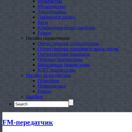
Вольтметры
Мультиметры
Теплотехника
Давление и расход
Весы
Комбинированные приборы
Разное
Онлайн справочники
Отечественные стабилитроны
Отечественные выпрямительные диоды
Отечественные варикапы
Полевые транзисторы
Биполярные транзисторы
IGBT транзисторы
Онлайн калькуляторы
Геометрия
Информатика
Разное
datasheet
Search
for:
FM-передатчик