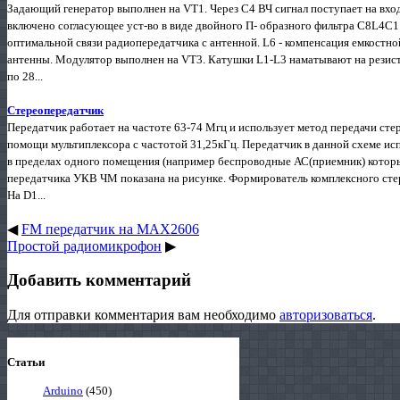
Задающий генератор выполнен на VT1. Через С4 ВЧ сигнал поступает на вхо
включено согласующее уст-во в виде двойного П- образного фильтра С8L4C
оптимальной связи радиопередатчика с антенной. L6 - компенсация емкостн
антенны. Модулятор выполнен на VT3. Катушки L1-L3 наматывают на резист
по 28...
Стереопередатчик
Передатчик работает на частоте 63-74 Мгц и использует метод передачи сте
помощи мультиплексора с частотой 31,25кГц. Передатчик в данной схеме ис
в пределах одного помещения (например беспроводные АС(приемник) которы
передатчика УКВ ЧМ показана на рисунке. Формирователь комплексного сте
На D1...
◀
FM передатчик на MAX2606
Простой радиомикрофон
▶
Добавить комментарий
Для отправки комментария вам необходимо
авторизоваться
.
Статьи
Arduino
(450)