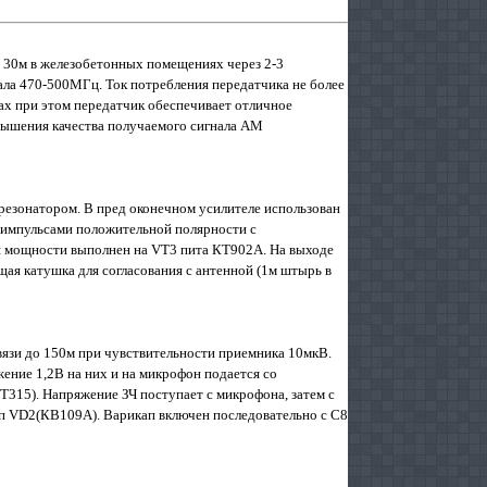
и 30м в железобетонных помещениях через 2-3
ала 470-500МГц. Ток потребления передатчика не более
рах при этом передатчик обеспечивает отличное
вышения качества получаемого сигнала АМ
резонатором. В пред оконечном усилителе использован
 импульсами положительной полярности с
ля мощности выполнен на VT3 пита КТ902А. На выходе
ая катушка для согласования с антенной (1м штырь в
вязи до 150м при чувствительности приемника 10мкВ.
ение 1,2В на них и на микрофон подается со
315). Напряжение ЗЧ поступает с микрофона, затем с
ап VD2(КВ109А). Варикап включен последовательно с С8