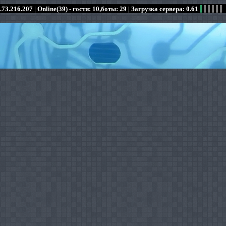
.73.216.207 |
Online(39) - гости: 10,боты: 29
| Загрузка сервера: 0.61
:
:
:
:
:
:
:
:
:
:
:
: