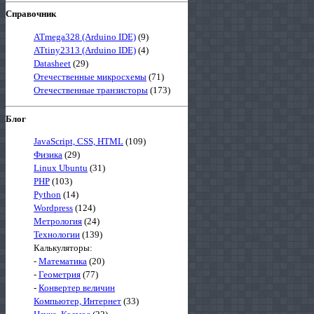
Справочник
ATmega328 (Arduino IDE)
(9)
ATtiny2313 (Arduino IDE)
(4)
Datasheet
(29)
Отечественные микросхемы
(71)
Отечественные транзисторы
(173)
Блог
JavaScript, CSS, HTML
(109)
Физика
(29)
Linux Ubuntu
(31)
PHP
(103)
Python
(14)
Wordpress
(124)
Метрология
(24)
Технологии
(139)
Калькуляторы:
-
Математика
(20)
-
Геометрия
(77)
-
Конвертер величин
Компьютер, Интернет
(33)