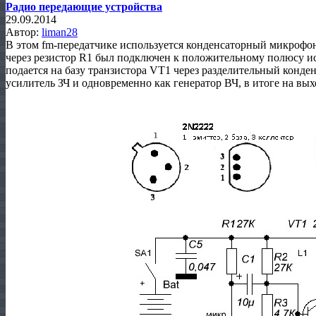
Радио передающие устройства
29.09.2014
Автор:
liman28
В этом fm-передатчике используется конденсаторный микрофо
через резистор R1 был подключен к положительному полюсу и
подается на базу транзистора VT1 через разделительный конде
усилитель ЗЧ и одновременно как генератор ВЧ, в итоге на в