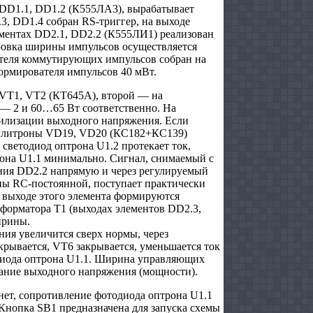
DD1.1, DD1.2 (К555ЛА3), вырабатывает
3, DD1.4 собран RS-триггер, на выходе
лементах DD2.1, DD2.2 (К555ЛИ1) реализован
овка ширины импульсов осуществляется
ателя коммутирующих импульсов собран на
ормирователя импульсов 40 мВт.
 VT1, VT2 (КТ645А), второй — на
 — 2 и 60…65 Вт соответственно. На
абилизации выходного напряжения. Если
абилитроны VD19, VD20 (КС182+КС139)
 светодиод оптрона U1.2 протекает ток,
она U1.1 минимально. Сигнал, снимаемый с
ния DD2.2 напрямую и через регулируемый
ны RC-постоянной, поступает практически
 выходе этого элемента формируются
форматора Т1 (выходах элементов DD2.3,
ирины.
ния увеличится сверх нормы, через
рывается, VT6 закрывается, уменьшается ток
одиода оптрона U1.1. Ширина управляющих
вание выходного напряжения (мощности).
нет, сопротивление фотодиода оптрона U1.1
нопка SB1 предназначена для запуска схемы