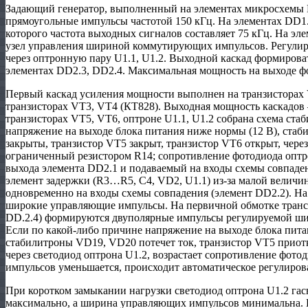
Задающий генератор, выполненный на элементах микросхемы 
прямоугольные импульсы частотой 150 кГц. На элементах DD1.
которого частота выходных сигналов составляет 75 кГц. На э
узел управления шириной коммутирующих импульсов. Регулир
через оптронную пару U1.1, U1.2. Выходной каскад формиров
элементах DD2.3, DD2.4. Максимальная мощность на выходе ф
Первый каскад усиления мощности выполнен на транзисторах
транзисторах VT3, VT4 (КТ828). Выходная мощность каскадов
транзисторах VT5, VT6, оптроне U1.1, U1.2 собрана схема ст
напряжение на выходе блока питания ниже нормы (12 В), ст
закрыты, транзистор VT5 закрыт, транзистор VT6 открыт, через
ограниченный резистором R14; сопротивление фотодиода оптр
выхода элемента DD2.1 и подаваемый на входы схемы совпаде
элемент задержки (R3…R5, C4, VD2, U1.1) из-за малой величи
одновременно на входы схемы совпадения (элемент DD2.2). На
широкие управляющие импульсы. На первичной обмотке транс
DD.2.4) формируются двуполярные импульсы регулируемой ш
Если по какой-либо причине напряжение на выходе блока пита
стабилитроны VD19, VD20 потечет ток, транзистор VT5 приотк
через светодиод оптрона U1.2, возрастает сопротивление фот
импульсов уменьшается, происходит автоматическое регулиро
При коротком замыкании нагрузки светодиод оптрона U1.2 гас
максимально, а ширина управляющих импульсов минимальна. К