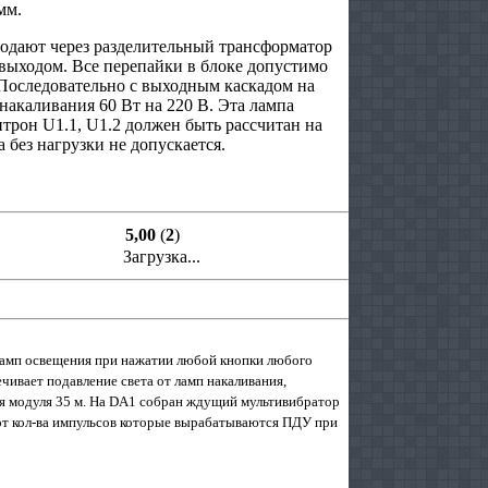
мм.
подают через разделительный трансформатор
выходом. Все перепайки в блоке допустимо
 Последовательно с выходным каскадом на
накаливания 60 Вт на 220 В. Эта лампа
трон U1.1, U1.2 должен быть рассчитан на
 без нагрузки не допускается.
5,00
(
2
)
Загрузка...
 ламп освещения при нажатии любой кнопки любого
чивает подавление света от ламп накаливания,
ия модуля 35 м. На DA1 собран ждущий мультивибратор
т кол-ва импульсов которые вырабатываются ПДУ при