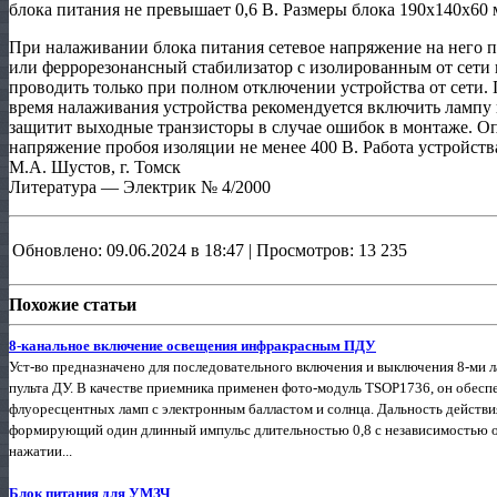
блока питания не превышает 0,6 В. Размеры блока 190х140х60 
При налаживании блока питания сетевое напряжение на него 
или феррорезонансный стабилизатор с изолированным от сети 
проводить только при полном отключении устройства от сети.
время налаживания устройства рекомендуется включить лампу 
защитит выходные транзисторы в случае ошибок в монтаже. Оп
напряжение пробоя изоляции не менее 400 В. Работа устройства
М.А. Шустов, г. Томск
Литература — Электрик № 4/2000
Обновлено: 09.06.2024 в 18:47 | Просмотров: 13 235
Похожие статьи
8-канальное включение освещения инфракрасным ПДУ
Уст-во предназначено для последовательного включения и выключения 8-ми
пульта ДУ. В качестве приемника применен фото-модуль TSOP1736, он обеспе
флуоресцентных ламп с электронным балластом и солнца. Дальность действ
формирующий один длинный импульс длительностью 0,8 с независимостью о
нажатии...
Блок питания для УМЗЧ