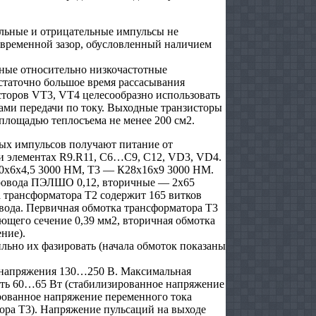
ьные и отрицательные импульсы не
 временной зазор, обусловленный наличием
дные относительно низкочастотные
статочно большое время рассасывания
сторов VT3, VT4 целесообразно использовать
ми передачи по току. Выходные транзисторы
 площадью теплосъема не менее 200 см2.
ых импульсов получают питание от
 элементах R9.R11, C6…C9, С12, VD3, VD4.
0х6х4,5 3000 НМ, Т3 — К28х16х9 3000 НМ.
провода ПЭЛШО 0,12, вторичные — 2х65
а трансформатора Т2 содержит 165 витков
вода. Первичная обмотка трансформатора Т3
ющего сечение 0,39 мм2, вторичная обмотка
ние).
ьно их фазировать (начала обмоток показаны
о напряжения 130…250 В. Максимальная
ать 60…65 Вт (стабилизированное напряжение
рованное напряжение переменного тока
ора Т3). Напряжение пульсаций на выходе