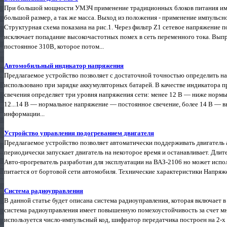
При большой мощности УМЗЧ применение традиционных блоков питания имее
большой размер, а так же масса. Выход из положения - применение импульсн
Структурная схема показана на рис.1. Через фильтр Z1 сетевое напряжение 
исключает попадание высокочастотных помех в сеть переменного тока. Вып
постоянное 310В, которое потом...
Автомобильный индикатор напряжения
Предлагаемое устройство позволяет с достаточной точностью определить н
использовано при зарядке аккумуляторных батарей. В качестве индикатора пр
све­чения определяет три уровня напряжения сети: менее 12 В — ниже нор
12...14 В — нормальное напряжение — по­стоянное свечение, более 14 В —
информации...
Устройство управления подогреванием двигателя
Предлагаемое устройство позволяет автоматически поддерживать двигатель 
периодически запускает двигатель на некоторое время и останавливает. Длит
Авто-прогреватель разработан для эксплуатации на ВАЗ-2106 но может испо
питается от бортовой сети автомобиля. Технические характеристики Напряж
Система радиоуправления
В данной статье будет описана система радиоуправления, которая включает 
система радиоуправления имеет повышенную помехоустойчивость за счет мн
используется число-импульсный код, шифратор передатчика построен на 2-х