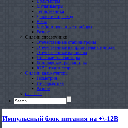
Вольтметры
Мультиметры
Теплотехника
Давление и расход
Весы
Комбинированные приборы
Разное
Онлайн справочники
Отечественные стабилитроны
Отечественные выпрямительные диоды
Отечественные варикапы
Полевые транзисторы
Биполярные транзисторы
IGBT транзисторы
Онлайн калькуляторы
Геометрия
Информатика
Разное
datasheet
Search
for:
Импульсный блок питания на +\-12В