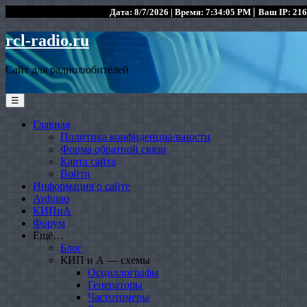
|
Дата: 8/7/2026 | Время: 7:34:05 PM
Ваш IP: 216
rcl-radio.ru
Сайт для радиолюбителей
☰
Главная
Политика конфиденциальности
Форма обратной связи
Карта сайта
Войти
Информация о сайте
Arduino
КИПиА
Форум
Ещё…
Блог
КИП и А — схемы
Осциллографы
Генераторы
Частотомеры