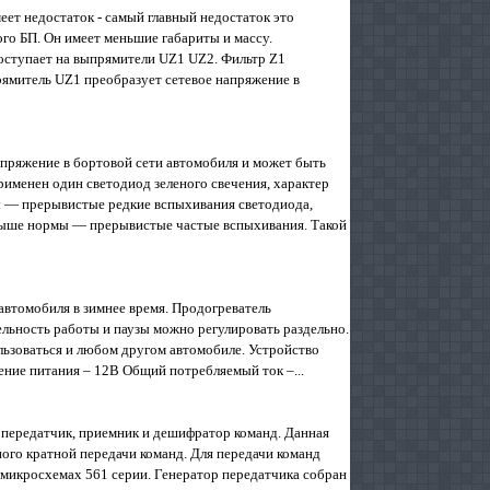
т недостаток - самый главный недостаток это
ого БП. Он имеет меньшие габариты и массу.
поступает на выпрямители UZ1 UZ2. Фильтр Z1
рямитель UZ1 преобразует сетевое напряжение в
апряжение в бортовой сети автомобиля и может быть
и­менен один светодиод зеленого свечения, характер
мы — прерывистые редкие вспыхивания светодиода,
 выше нормы — преры­вистые частые вспыхивания. Такой
автомобиля в зимнее время. Продогреватель
ельность работы и паузы можно регулировать раздельно.
льзоваться и любом другом автомобиле. Устройство
ение питания – 12В Общий потребляемый ток –...
в передатчик, приемник и дешифратор команд. Данная
ого кратной передачи команд. Для передачи команд
 микросхемах 561 серии. Генератор передатчика собран