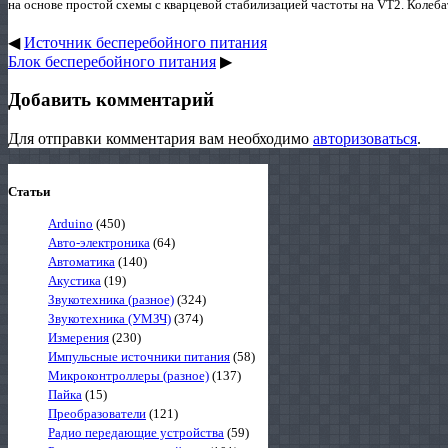
на основе простой схемы с кварцевой стабилизацией частоты на VT2. Колебат
◀
Источник бесперебойного питания
Блок бесперебойного питания
▶
Добавить комментарий
Для отправки комментария вам необходимо
авторизоваться
.
Статьи
Arduino
(450)
Авто-электроника
(64)
Автоматика
(140)
Акустика
(19)
Звукотехника (разное)
(324)
Звукотехника (УМЗЧ)
(374)
Измерения
(230)
Импульсные источники питания
(58)
Микроконтроллеры (разное)
(137)
Пайка
(15)
Преобразователи
(121)
Радио передающие устройства
(59)