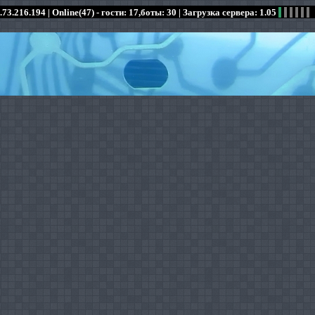
.73.216.194 |
Online(47) - гости: 17,боты: 30
| Загрузка сервера: 1.05
:
:
:
:
:
:
:
:
:
:
:
: