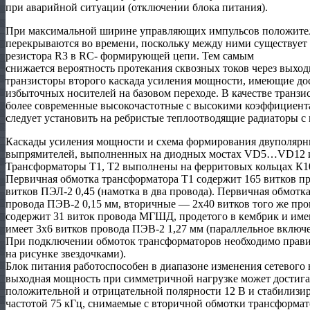
при аварийной ситуации (отключении блока питания).
При максимальной ширине управляющих импульсов положител
перекрываются во времени, поскольку между ними существует
резистора R3 в RC- формирующей цепи. Тем самым
снижается вероятность протекания сквозных токов через выхо
транзисторы второго каскада усиления мощности, имеющие до
избыточных носителей на базовом переходе. В качестве транзи
более современные высокочастотные с высокими коэффициента
следует установить на ребристые теплоотводящие радиаторы с
Каскады усиления мощности и схема формирования двуполярн
выпрямителей, выполненных на диодных мостах VD5…VD12 и
Трансформаторы Т1, Т2 выполнены на ферритовых кольцах К1
Первичная обмотка трансформатора Т1 содержит 165 витков 
витков ПЭЛ-2 0,45 (намотка в два провода). Первичная обмотк
провода ПЭВ-2 0,15 мм, вторичные — 2х40 витков того же про
содержит 31 виток провода МГШД, продетого в кембрик и име
имеет 3х6 витков провода ПЭВ-2 1,27 мм (параллельное включе
При подключении обмоток трансформаторов необходимо правил
на рисунке звездочками).
Блок питания работоспособен в диапазоне изменения сетевог
выходная мощность при симметричной нагрузке может достиг
положительной и отрицательной полярности 12 В и стабилизи
частотой 75 кГц, снимаемые с вторичной обмотки трансформат