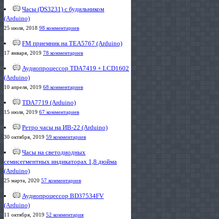
Часы (DS3231) с будильником
(Arduino)
25 июля, 2018
98 комментариев
FM приемник на TEA5767 (Arduino)
17 января, 2019
78 комментариев
Аудиопроцессор TDA7419 + LCD1602
(Arduino)
10 апреля, 2019
68 комментариев
TDA7719 (Arduino)
15 июля, 2019
67 комментариев
Ретро часы на ИВ-22 (Arduino)
30 октября, 2019
59 комментариев
Часы на светодиодных
семисегментных индикаторах 1,8 дюйма
(Arduino)
25 марта, 2020
57 комментариев
Аудиопроцессор BD37534FV
(Arduino)
11 октября, 2019
52 комментария