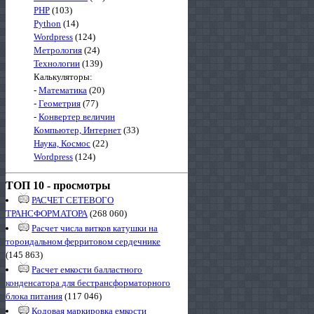
PHP
(103)
Python
(14)
Wordpress
(124)
Метрология
(24)
Технологии
(139)
Калькуляторы:
-
Математика
(20)
-
Геометрия
(77)
-
Конвертер величин
Компьютер, Интернет
(33)
Наука, Космос
(22)
Wordpress
(124)
ТОП 10 - просмотры
РАСЧЕТ СЕТЕВОГО
ТРАНСФОРМАТОРА
(268 060)
Расчет числа витков катушки на
тороидальном ферритовом сердечнике
(145 863)
Расчет емкости балластного
конденсатора для бестрансформаторного
блока питания
(117 046)
Кодовая маркировка емкости