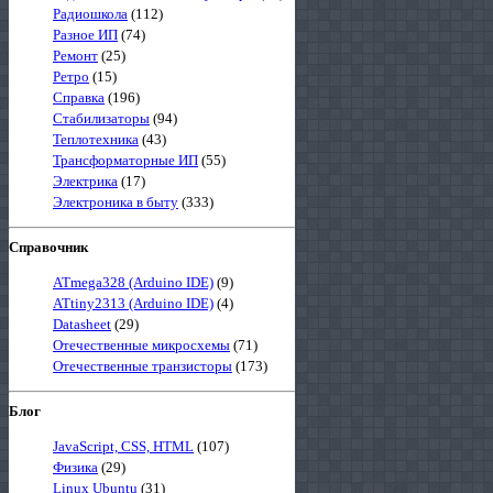
Радиошкола
(112)
Разное ИП
(74)
Ремонт
(25)
Ретро
(15)
Справка
(196)
Стабилизаторы
(94)
Теплотехника
(43)
Трансформаторные ИП
(55)
Электрика
(17)
Электроника в быту
(333)
Справочник
ATmega328 (Arduino IDE)
(9)
ATtiny2313 (Arduino IDE)
(4)
Datasheet
(29)
Отечественные микросхемы
(71)
Отечественные транзисторы
(173)
Блог
JavaScript, CSS, HTML
(107)
Физика
(29)
Linux Ubuntu
(31)