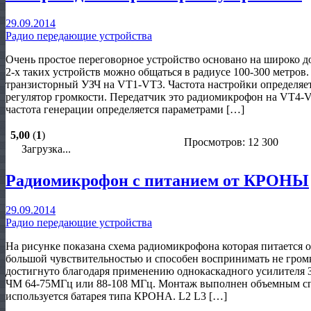
29.09.2014
Радио передающие устройства
Очень простое переговорное устройство основано на широко
2-х таких устройств можно общаться в радиусе 100-300 метр
транзисторный УЗЧ на VT1-VT3. Частота настройки определя
регулятор громкости. Передатчик это радиомикрофон на VT4-
частота генерации определяется параметрами […]
5,00
(
1
)
Просмотров: 12 300
Загрузка...
Радиомикрофон с питанием от КРОНЫ
29.09.2014
Радио передающие устройства
На рисунке показана схема радиомикрофона которая питается 
большой чувствительностью и способен воспринимать не громк
достигнуто благодаря применению однокаскадного усилителя 
ЧМ 64-75МГц или 88-108 МГц. Монтаж выполнен объемным спо
используется батарея типа КРОНА. L2 L3 […]