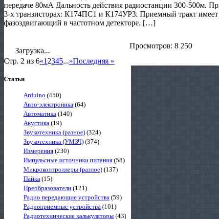
передаче 80мА Дальность действия радиостанции 300-500м. Пр
3-х транзисторах: К174ПС1 и К174УР3. Приемный тракт имеет 
фазоздвигающий в частотном детекторе. […]
Просмотров: 8 250
Загрузка...
Стр. 2 из 6
«
1
2
3
4
5
...
»
Последняя »
Статьи
Arduino
(450)
Авто-электроника
(64)
Автоматика
(140)
Акустика
(19)
Звукотехника (разное)
(324)
Звукотехника (УМЗЧ)
(374)
Измерения
(230)
Импульсные источники питания
(58)
Микроконтроллеры (разное)
(137)
Пайка
(15)
Преобразователи
(121)
Радио передающие устройства
(59)
Радиоприемные устройства
(101)
Радиотехнические калькуляторы
(43)