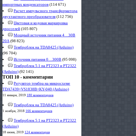
импортных конденсаторов
(114 671)
Расчет импульсного трансформатора
двухтактного преобразователя
(112 756)
Цветовая и кодовая маркировка
дросселей
(105 807)
Мощный источник питания 4…30В
20А
(98 823)
Темброблок на TDA8425 (Arduino)
(96 704)
Источник питания 0…300В
(95 098)
Темброблок 5.1 на PT2323 и PT2322
(Arduino)
(92 141)
ТОП 10 - комментарии
Регулятор тембра на микросхеме
TDA7439+VS1838B+KY-040 (Arduino)
11 января, 2019
180 комментариев
Темброблок на TDA8425 (Arduino)
1 ноября, 2018
166 комментариев
Темброблок 5.1 на PT2323 и PT2322
(Arduino)
18 июня, 2019
124 комментария