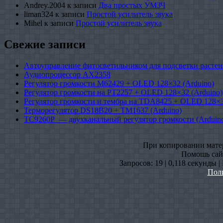
Andrey.2004
к записи
Два простых УМЗЧ
liman324
к записи
Простой усилитель звука
Mihel
к записи
Простой усилитель звука
Свежие записи
Автоуправление фитосветильником для подсветки растен
Аудиопроцессор AX2358
Регулятор громкости M62429 + OLED 128×32 (Arduino)
Регулятор громкости на PT2257 + OLED 128×32 (Arduino)
Регулятор громкости и тембра на TDA8425 + OLED 128×3
Терморегулятор DS18B20 + TM1637 (Arduino)
TC9260P — двухканальный регулятор громкости (Arduin
При копировании матери
Помошь сайт
Запросов: 19 | 0,118 секунды 
Пол