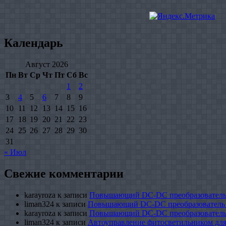
Календарь
Август 2026
Пн
Вт
Ср
Чт
Пт
Сб
Вс
1
2
3
4
5
6
7
8
9
10
11
12
13
14
15
16
17
18
19
20
21
22
23
24
25
26
27
28
29
30
31
« Июл
Свежие комментарии
karayroza
к записи
Повышающий DC-DC преобразователь
liman324
к записи
Повышающий DC-DC преобразователь
karayroza
к записи
Повышающий DC-DC преобразователь
liman324
к записи
Автоуправление фитосветильником для