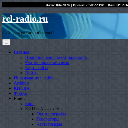
|
Дата: 8/6/2026 | Время: 7:50:22 PM
Ваш IP: 216
rcl-radio.ru
Сайт для радиолюбителей
☰
Главная
Политика конфиденциальности
Форма обратной связи
Карта сайта
Войти
Информация о сайте
Arduino
КИПиА
Форум
Ещё…
Блог
КИП и А — схемы
Осциллографы
Генераторы
Частотомеры