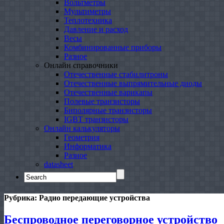
Вольтметры
Мультиметры
Теплотехника
Давление и расход
Весы
Комбинированные приборы
Разное
Онлайн справочники
Отечественные стабилитроны
Отечественные выпрямительные диоды
Отечественные варикапы
Полевые транзисторы
Биполярные транзисторы
IGBT транзисторы
Онлайн калькуляторы
Геометрия
Информатика
Разное
datasheet
Search
for:
Рубрика:
Радио передающие устройства
Беспроводное переговорное устройство