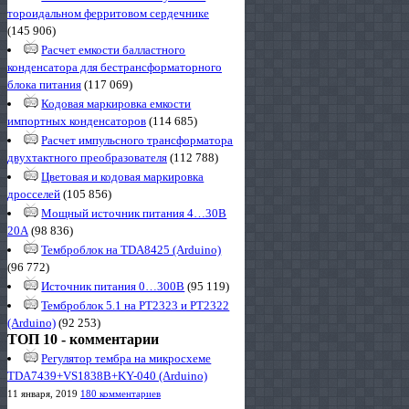
тороидальном ферритовом сердечнике
(145 906)
Расчет емкости балластного
конденсатора для бестрансформаторного
блока питания
(117 069)
Кодовая маркировка емкости
импортных конденсаторов
(114 685)
Расчет импульсного трансформатора
двухтактного преобразователя
(112 788)
Цветовая и кодовая маркировка
дросселей
(105 856)
Мощный источник питания 4…30В
20А
(98 836)
Темброблок на TDA8425 (Arduino)
(96 772)
Источник питания 0…300В
(95 119)
Темброблок 5.1 на PT2323 и PT2322
(Arduino)
(92 253)
ТОП 10 - комментарии
Регулятор тембра на микросхеме
TDA7439+VS1838B+KY-040 (Arduino)
11 января, 2019
180 комментариев