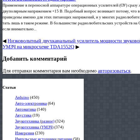
Применение в переносной аппаратуре операционных усилителей (ОУ) сразу же
двуполярным напряжением +15 В. По­добный вопрос возникает потому, что 
приведены именно для этих питающих напряжений, и у многих радиолюби­тел
тать лишь в таком режиме. В большинстве радиолюби­тельских устройств на
если внимательно...
◀
Низковольтный двухканальный усилитель мощности звуков
УМЗЧ на микросхеме TDA1552Q
▶
Добавить комментарий
Для отправки комментария вам необходимо
авторизоваться
.
Статьи
Arduino
(450)
Авто-электроника
(64)
Автоматика
(140)
Акустика
(19)
Звукотехника (разное)
(324)
Звукотехника (УМЗЧ)
(374)
Измерения
(230)
Импульсные источники питания
(58)