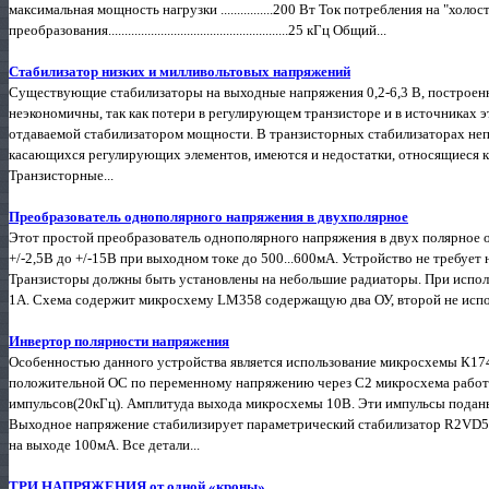
максимальная мощность нагрузки ................200 Вт Ток потребления на "холостом” хо
преобразования.......................................................25 кГц Общий...
Стабилизатор низких и милливольтовых напряжений
Существующие стабилизаторы на выходные напряжения 0,2-6,3 В, построен
неэкономичны, так как потери в регулирующем транзисторе и в источниках 
отдаваемой стабилизатором мощности. В транзисторных стабилизаторах неп
касающихся регулирующих элементов, имеются и недостатки, относящиеся к
Транзисторные...
Преобразователь однополярного напряжения в двухполярное
Этот простой преобразователь однополярного напряжения в двух полярное 
+/-2,5В до +/-15В при выходном токе до 500...600мА. Устройство не требует
Транзисторы должны быть установлены на небольшие радиаторы. При исполь
1А. Схема содержит микросхему LM358 содержащую два ОУ, второй не исполь
Инвертор полярности напряжения
Особенностью данного устройства является использование микросхемы К174
положительной ОС по переменному напряжению через С2 микросхема работ
импульсов(20кГц). Амплитуда выхода микросхемы 10В. Эти импульсы подан
Выходное напряжение стабилизирует параметрический стабилизатор R2VD5 с
на выходе 100мА. Все детали...
ТРИ НАПРЯЖЕНИЯ от одной «кроны»