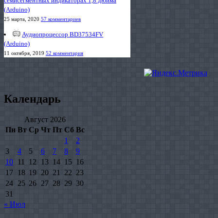
семисегментных индикаторах 1,8 дюйма
(Arduino)
25 марта, 2020
57 комментариев
Аудиопроцессор BD37534FV
(Arduino)
11 октября, 2019
52 комментария
Календарь
Август 2026
Пн
Вт
Ср
Чт
Пт
Сб
Вс
1
2
3
4
5
6
7
8
9
10
11
12
13
14
15
16
17
18
19
20
21
22
23
24
25
26
27
28
29
30
31
« Июл