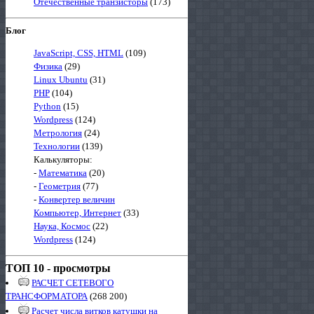
Отечественные транзисторы
(173)
Блог
JavaScript, CSS, HTML
(109)
Физика
(29)
Linux Ubuntu
(31)
PHP
(104)
Python
(15)
Wordpress
(124)
Метрология
(24)
Технологии
(139)
Калькуляторы:
-
Математика
(20)
-
Геометрия
(77)
-
Конвертер величин
Компьютер, Интернет
(33)
Наука, Космос
(22)
Wordpress
(124)
ТОП 10 - просмотры
РАСЧЕТ СЕТЕВОГО
ТРАНСФОРМАТОРА
(268 200)
Расчет числа витков катушки на