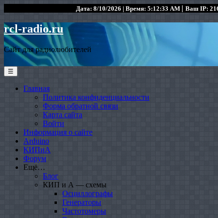
|
Дата: 8/10/2026 | Время: 5:12:33 AM
Ваш IP: 216
rcl-radio.ru
Сайт для радиолюбителей
☰
Главная
Политика конфиденциальности
Форма обратной связи
Карта сайта
Войти
Информация о сайте
Arduino
КИПиА
Форум
Ещё…
Блог
КИП и А — схемы
Осциллографы
Генераторы
Частотомеры