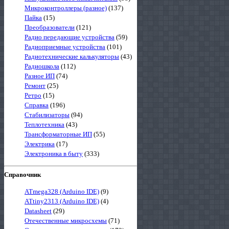
Микроконтроллеры (разное)
(137)
Пайка
(15)
Преобразователи
(121)
Радио передающие устройства
(59)
Радиоприемные устройства
(101)
Радиотехнические калькуляторы
(43)
Радиошкола
(112)
Разное ИП
(74)
Ремонт
(25)
Ретро
(15)
Справка
(196)
Стабилизаторы
(94)
Теплотехника
(43)
Трансформаторные ИП
(55)
Электрика
(17)
Электроника в быту
(333)
Справочник
ATmega328 (Arduino IDE)
(9)
ATtiny2313 (Arduino IDE)
(4)
Datasheet
(29)
Отечественные микросхемы
(71)