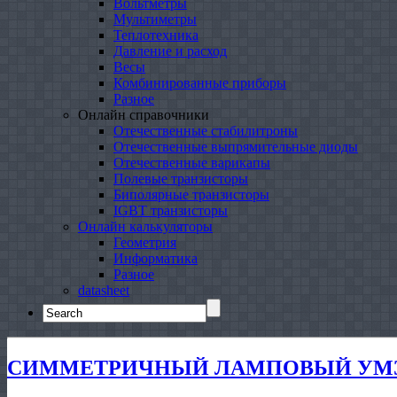
Вольтметры
Мультиметры
Теплотехника
Давление и расход
Весы
Комбинированные приборы
Разное
Онлайн справочники
Отечественные стабилитроны
Отечественные выпрямительные диоды
Отечественные варикапы
Полевые транзисторы
Биполярные транзисторы
IGBT транзисторы
Онлайн калькуляторы
Геометрия
Информатика
Разное
datasheet
Search
for:
СИММЕТРИЧНЫЙ ЛAMПOBЫЙ УМ