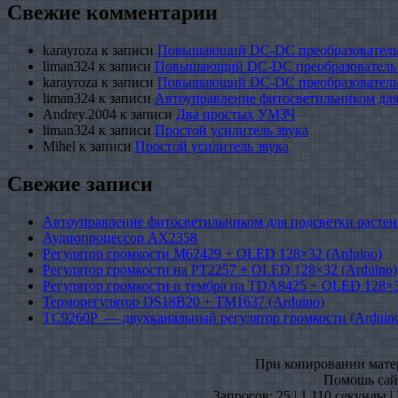
Свежие комментарии
karayroza
к записи
Повышающий DC-DC преобразователь
liman324
к записи
Повышающий DC-DC преобразователь
karayroza
к записи
Повышающий DC-DC преобразователь
liman324
к записи
Автоуправление фитосветильником для
Andrey.2004
к записи
Два простых УМЗЧ
liman324
к записи
Простой усилитель звука
Mihel
к записи
Простой усилитель звука
Свежие записи
Автоуправление фитосветильником для подсветки растен
Аудиопроцессор AX2358
Регулятор громкости M62429 + OLED 128×32 (Arduino)
Регулятор громкости на PT2257 + OLED 128×32 (Arduino)
Регулятор громкости и тембра на TDA8425 + OLED 128×3
Терморегулятор DS18B20 + TM1637 (Arduino)
TC9260P — двухканальный регулятор громкости (Arduin
При копировании матери
Помошь сайт
Запросов: 25 | 1,110 секунды 