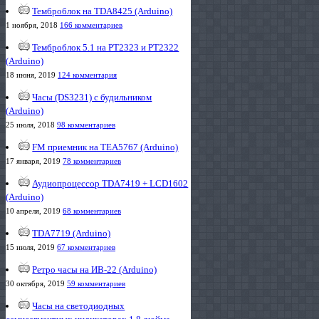
Темброблок на TDA8425 (Arduino)
1 ноября, 2018
166 комментариев
Темброблок 5.1 на PT2323 и PT2322
(Arduino)
18 июня, 2019
124 комментария
Часы (DS3231) с будильником
(Arduino)
25 июля, 2018
98 комментариев
FM приемник на TEA5767 (Arduino)
17 января, 2019
78 комментариев
Аудиопроцессор TDA7419 + LCD1602
(Arduino)
10 апреля, 2019
68 комментариев
TDA7719 (Arduino)
15 июля, 2019
67 комментариев
Ретро часы на ИВ-22 (Arduino)
30 октября, 2019
59 комментариев
Часы на светодиодных