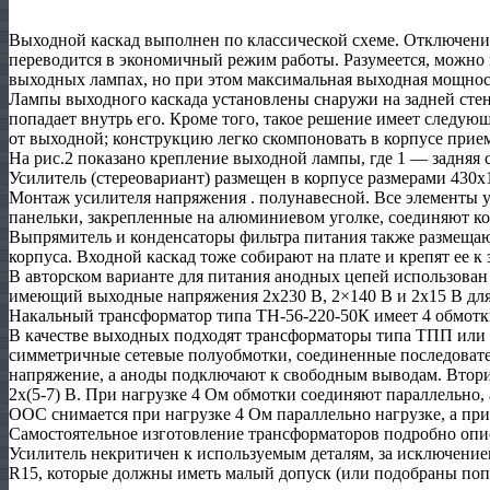
Выходной каскад выполнен по классической схеме. Отключени
переводится в экономичный режим работы. Разумеется, можно 
выходных лампах, но при этом максимальная выходная мощнос
Лампы выходного каскада установлены снаружи на задней стенк
попадает внутрь его. Кроме того, такое решение имеет следую
от выходной; конструкцию легко скомпоновать в корпусе при
На рис.2 показано крепление выходной лампы, где 1 — задняя 
Усилитель (стереовариант) размещен в корпусе размерами 430х
Монтаж усилителя напряжения . полунавесной. Все элементы у
панельки, закрепленные на алюминиевом уголке, соединяют к
Выпрямитель и конденсаторы фильтра питания также размещают
корпуса. Входной каскад тоже собирают на плате и крепят ее к 
В авторском варианте для питания анодных цепей использован
имеющий выходные напряжения 2х230 В, 2×140 B и 2х15 В для
Накальный трансформатор типа ТН-56-220-50К имеет 4 обмотки 
В качестве выходных подходят трансформаторы типа ТПП или
симметричные сетевые полуобмотки, соединенные последовате
напряжение, а аноды подключают к свободным выводам. Втор
2х(5-7) В. При нагрузке 4 Ом обмотки соединяют параллельно
ООС снимается при нагрузке 4 Ом параллельно нагрузке, а при
Самостоятельное изготовление трансформаторов подробно описа
Усилитель некритичен к используемым деталям, за исключение
R15, которые должны иметь малый допуск (или подобраны поп