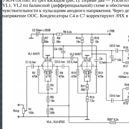
УМЗЧ состоит из трех каскадов (рис.1). Первые два — усилит
VL1, VL2 по балансной (дифференциальной) схеме и обеспечив
чувствительности к пульсациям анодного напряжения. Через де
напряжение ООС. Конденсаторы С4 и С7 корректируют АЧХ в 