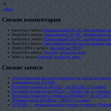
31
« Июл
Свежие комментарии
karayroza
к записи
Повышающий DC-DC преобразователь
liman324
к записи
Повышающий DC-DC преобразователь
karayroza
к записи
Повышающий DC-DC преобразователь
liman324
к записи
Автоуправление фитосветильником для
Andrey.2004
к записи
Два простых УМЗЧ
liman324
к записи
Простой усилитель звука
Mihel
к записи
Простой усилитель звука
Свежие записи
Автоуправление фитосветильником для подсветки растен
Аудиопроцессор AX2358
Регулятор громкости M62429 + OLED 128×32 (Arduino)
Регулятор громкости на PT2257 + OLED 128×32 (Arduino)
Регулятор громкости и тембра на TDA8425 + OLED 128×3
Терморегулятор DS18B20 + TM1637 (Arduino)
TC9260P — двухканальный регулятор громкости (Arduin