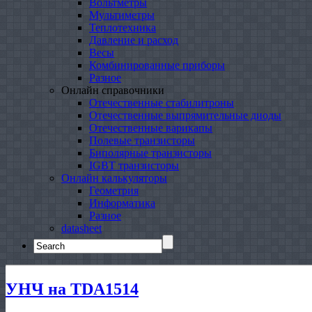
Вольтметры
Мультиметры
Теплотехника
Давление и расход
Весы
Комбинированные приборы
Разное
Онлайн справочники
Отечественные стабилитроны
Отечественные выпрямительные диоды
Отечественные варикапы
Полевые транзисторы
Биполярные транзисторы
IGBT транзисторы
Онлайн калькуляторы
Геометрия
Информатика
Разное
datasheet
Search
for:
УНЧ на TDA1514