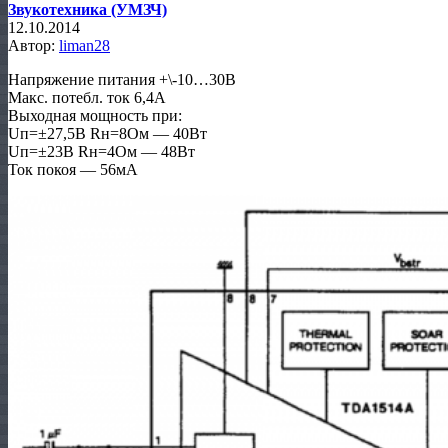
Звукотехника (УМЗЧ)
12.10.2014
Автор:
liman28
Напряжение питания +\-10…30В
Макс. потебл. ток 6,4А
Выходная мощность при:
Uп=±27,5В Rн=8Ом — 40Вт
Uп=±23В Rн=4Ом — 48Вт
Ток покоя — 56мА