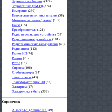
Звукотехника (разное)
(324)
Звукотехника (УМЗЧ)
(374)
Измерения
(230)
Импульсные источники питания
(58)
Микроконтроллеры (разное)
(137)
Пайка
(15)
Преобразователи
(121)
Радио передающие устройства
(59)
Радиоприемные устройства
(101)
Радиотехнические калькуляторы
(43)
Радиошкола
(112)
Разное ИП
(74)
Ремонт
(25)
Ретро
(15)
Справка
(196)
Стабилизаторы
(94)
Теплотехника
(43)
Трансформаторные ИП
(55)
Электрика
(17)
Электроника в быту
(333)
Справочник
ATmega328 (Arduino IDE)
(9)