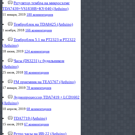
Регулятор тембра на микросхеме
TDA7439+VS1838B+KY-040 (Arduino)
11 января, 2019
180 комментариев
Темброблок на TDA8425 (Arduino)
1 ноября, 2018
166 комментариев
Темброблок 5.1 на PT2323 и PT2322
(Arduino)
18 июня, 2019
124 комментария
Часы (DS3231) с будильником
(Arduino)
25 июля, 2018
98 комментариев
FM приемник на TEA5767 (Arduino)
17 января, 2019
78 комментариев
Аудиопроцессор TDA7419 + LCD1602
(Arduino)
10 апреля, 2019
68 комментариев
TDA7719 (Arduino)
15 июля, 2019
67 комментариев
Ретро часы на ИВ-22 (Arduino)