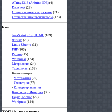
ATtiny2313 (Arduino IDE)
(4)
Datasheet
(29)
Отечественные микросхемы
(71)
Отечественные транзисторы
(173)
Блог
JavaScript, CSS, HTML
(109)
Физика
(29)
Linux Ubuntu
(31)
PHP
(103)
Python
(15)
Wordpress
(124)
Метрология
(24)
Технологии
(139)
Калькуляторы:
-
Математика
(20)
-
Геометрия
(77)
-
Конвертер величин
Компьютер, Интернет
(33)
Наука, Космос
(22)
Wordpress
(124)
ТОП 10 - просмотры