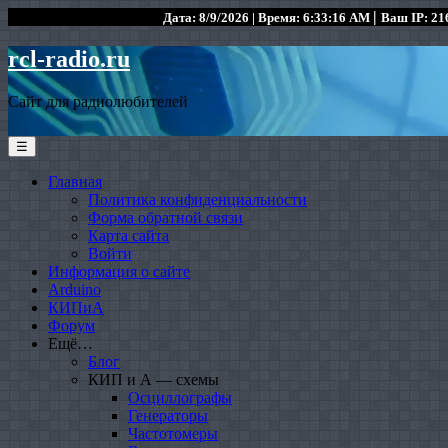
|
Дата: 8/9/2026 | Время: 6:33:16 AM
Ваш IP: 216
rcl-radio.ru
Сайт для радиолюбителей
☰
Главная
Политика конфиденциальности
Форма обратной связи
Карта сайта
Войти
Информация о сайте
Arduino
КИПиА
Форум
Ещё…
Блог
КИП и А — схемы
Осциллографы
Генераторы
Частотомеры