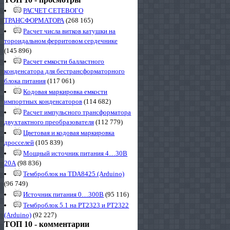
РАСЧЕТ СЕТЕВОГО
ТРАНСФОРМАТОРА
(268 165)
Расчет числа витков катушки на
тороидальном ферритовом сердечнике
(145 896)
Расчет емкости балластного
конденсатора для бестрансформаторного
блока питания
(117 061)
Кодовая маркировка емкости
импортных конденсаторов
(114 682)
Расчет импульсного трансформатора
двухтактного преобразователя
(112 779)
Цветовая и кодовая маркировка
дросселей
(105 839)
Мощный источник питания 4…30В
20А
(98 836)
Темброблок на TDA8425 (Arduino)
(96 749)
Источник питания 0…300В
(95 116)
Темброблок 5.1 на PT2323 и PT2322
(Arduino)
(92 227)
ТОП 10 - комментарии