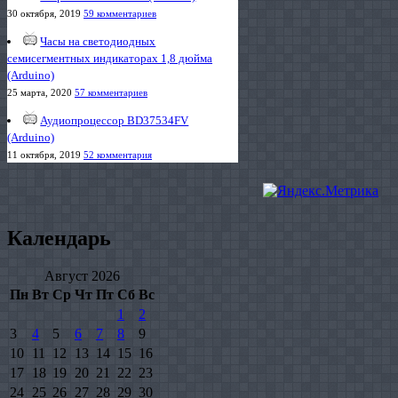
30 октября, 2019
59 комментариев
Часы на светодиодных
семисегментных индикаторах 1,8 дюйма
(Arduino)
25 марта, 2020
57 комментариев
Аудиопроцессор BD37534FV
(Arduino)
11 октября, 2019
52 комментария
Календарь
Август 2026
Пн
Вт
Ср
Чт
Пт
Сб
Вс
1
2
3
4
5
6
7
8
9
10
11
12
13
14
15
16
17
18
19
20
21
22
23
24
25
26
27
28
29
30