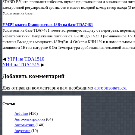
STAND-BY, что позволяет избежать шумов при включении и выключении пит
электронной регулировкой громкости и имеет входной коммутатор входа (3 в
Усилитель на базе...
УМЗЧ класса D мощностью 18Вт на базе TDA7481
Усилитель на базе TDA7481 имеет встроенную защиту от перегрева, перена
характеристики: Напряжение питания от +/-10В до +/-25В (номинальное +/-1
питания Выходная мощность 18Вт(Rн=4 Ом) при КНИ 1% и в номинальном 
мощности 1Вт на нагрузке 8 Ом Температура срабатывания тепловой защит
◀
УНЧ на TDA1510
УНЧ на TDA1515
▶
Добавить комментарий
Для отправки комментария вам необходимо
авторизоваться
.
Статьи
Arduino
(450)
Авто-электроника
(64)
Автоматика
(140)
Акустика
(19)