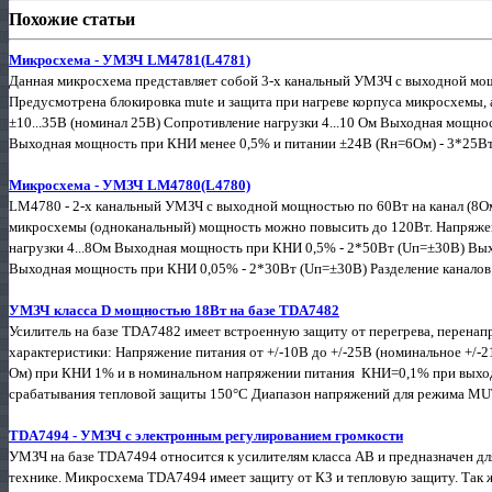
Похожие статьи
Микросхема - УМЗЧ LM4781(L4781)
Данная микросхема представляет собой 3-х канальный УМЗЧ с выходной мощ
Предусмотрена блокировка mute и защита при нагреве корпуса микросхемы, а
±10...35В (номинал 25В) Сопротивление нагрузки 4...10 Ом Выходная мощн
Выходная мощность при КНИ менее 0,5% и питании ±24В (Rн=6Ом) - 3*25Вт
Микросхема - УМЗЧ LM4780(L4780)
LM4780 - 2-х канальный УМЗЧ с выходной мощностью по 60Вт на канал (8Ом
микросхемы (одноканальный) мощность можно повысить до 120Вт. Напряжен
нагрузки 4...8Ом Выходная мощность при КНИ 0,5% - 2*50Вт (Uп=±30В) Вы
Выходная мощность при КНИ 0,05% - 2*30Вт (Uп=±30В) Разделение каналов на
УМЗЧ класса D мощностью 18Вт на базе TDA7482
Усилитель на базе TDA7482 имеет встроенную защиту от перегрева, перена
характеристики: Напряжение питания от +/-10В до +/-25В (номинальное +/-
Ом) при КНИ 1% и в номинальном напряжении питания КНИ=0,1% при выход
срабатывания тепловой защиты 150°С Диапазон напряжений для режима MUTE 
TDA7494 - УМЗЧ с электронным регулированием громкости
УМЗЧ на базе TDA7494 относится к усилителям класса АВ и предназначен дл
технике. Микросхема TDA7494 имеет защиту от КЗ и тепловую защиту. Так 