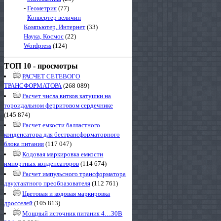
-
Геометрия
(77)
-
Конвертер величин
Компьютер, Интернет
(33)
Наука, Космос
(22)
Wordpress
(124)
ТОП 10 - просмотры
РАСЧЕТ СЕТЕВОГО
ТРАНСФОРМАТОРА
(268 089)
Расчет числа витков катушки на
тороидальном ферритовом сердечнике
(145 874)
Расчет емкости балластного
конденсатора для бестрансформаторного
блока питания
(117 047)
Кодовая маркировка емкости
импортных конденсаторов
(114 674)
Расчет импульсного трансформатора
двухтактного преобразователя
(112 761)
Цветовая и кодовая маркировка
дросселей
(105 813)
Мощный источник питания 4…30В