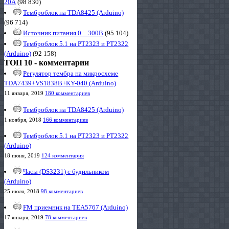
20А
(98 830)
Темброблок на TDA8425 (Arduino)
(96 714)
Источник питания 0…300В
(95 104)
Темброблок 5.1 на PT2323 и PT2322
(Arduino)
(92 158)
ТОП 10 - комментарии
Регулятор тембра на микросхеме
TDA7439+VS1838B+KY-040 (Arduino)
11 января, 2019
180 комментариев
Темброблок на TDA8425 (Arduino)
1 ноября, 2018
166 комментариев
Темброблок 5.1 на PT2323 и PT2322
(Arduino)
18 июня, 2019
124 комментария
Часы (DS3231) с будильником
(Arduino)
25 июля, 2018
98 комментариев
FM приемник на TEA5767 (Arduino)
17 января, 2019
78 комментариев