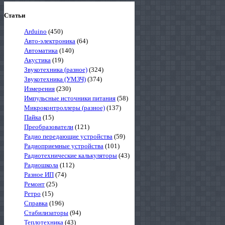
Статьи
Arduino
(450)
Авто-электроника
(64)
Автоматика
(140)
Акустика
(19)
Звукотехника (разное)
(324)
Звукотехника (УМЗЧ)
(374)
Измерения
(230)
Импульсные источники питания
(58)
Микроконтроллеры (разное)
(137)
Пайка
(15)
Преобразователи
(121)
Радио передающие устройства
(59)
Радиоприемные устройства
(101)
Радиотехнические калькуляторы
(43)
Радиошкола
(112)
Разное ИП
(74)
Ремонт
(25)
Ретро
(15)
Справка
(196)
Стабилизаторы
(94)
Теплотехника
(43)