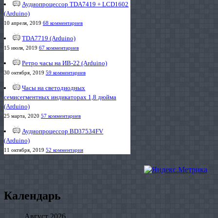
Аудиопроцессор TDA7419 + LCD1602
(Arduino)
10 апреля, 2019
68 комментариев
TDA7719 (Arduino)
15 июля, 2019
67 комментариев
Ретро часы на ИВ-22 (Arduino)
30 октября, 2019
59 комментариев
Часы на светодиодных
семисегментных индикаторах 1,8 дюйма
(Arduino)
25 марта, 2020
57 комментариев
Аудиопроцессор BD37534FV
(Arduino)
11 октября, 2019
52 комментария
Календарь
Август 2026