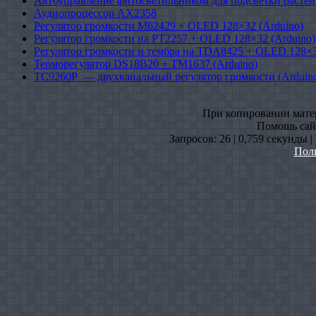
Автоуправление фитосветильником для подсветки растен
Аудиопроцессор AX2358
Регулятор громкости M62429 + OLED 128×32 (Arduino)
Регулятор громкости на PT2257 + OLED 128×32 (Arduino)
Регулятор громкости и тембра на TDA8425 + OLED 128×3
Терморегулятор DS18B20 + TM1637 (Arduino)
TC9260P — двухканальный регулятор громкости (Arduin
При копировании матери
Помошь сайт
Запросов: 26 | 0,759 секунды 
Пол