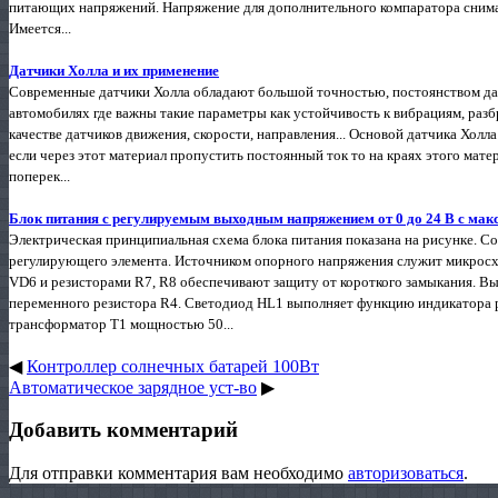
питающих напряжений. Напряжение для дополнительного компаратора снимае
Имеется...
Датчики Холла и их применение
Современные датчики Холла обладают большой точностью, постоянством дан
автомобилях где важны такие параметры как устойчивость к вибрациям, раз
качестве датчиков движения, скорости, направления... Основой датчика Холл
если через этот материал пропустить постоянный ток то на краях этого мате
поперек...
Блок питания с регулируемым выходным напряжением от 0 до 24 В с макс.
Электрическая принципиальная схема блока питания показана на рисунке. 
регулирующего элемента. Источником опорного напряжения служит микросх
VD6 и резисторами R7, R8 обеспечивают защиту от короткого замыкания. 
переменного резистора R4. Светодиод HL1 выполняет функцию индикатора р
трансформатор T1 мощностью 50...
◀
Контроллер солнечных батарей 100Вт
Автоматическое зарядное уст-во
▶
Добавить комментарий
Для отправки комментария вам необходимо
авторизоваться
.