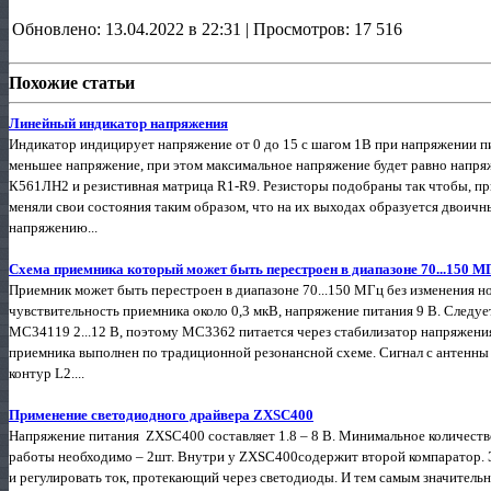
Обновлено: 13.04.2022 в 22:31 | Просмотров: 17 516
Похожие статьи
Линейный индикатор напряжения
Индикатор индицирует напряжение от 0 до 15 с шагом 1В при напряжении п
меньшее напряжение, при этом максимальное напряжение будет равно напря
К561ЛН2 и резистивная матрица R1-R9. Резисторы подобраны так чтобы, пр
меняли свои состояния таким образом, что на их выходах образуется двоичн
напряжению...
Схема приемника который может быть перестроен в диапазоне 70...150 М
Приемник может быть перестроен в диапазоне 70...150 МГц без изменения н
чувствительность приемника около 0,3 мкВ, напряжение питания 9 В. Следует
МС34119 2...12 В, поэтому МС3362 питается через стабилизатор напряжени
приемника выполнен по традиционной резонансной схеме. Сигнал с антенны 
контур L2....
Применение светодиодного драйвера ZXSC400
Напряжение питания ZXSC400 составляет 1.8 – 8 В. Минимальное количество
работы необходимо – 2шт. Внутри у ZXSC400содержит второй компаратор. 
и регулировать ток, протекающий через светодиоды. И тем самым значительн