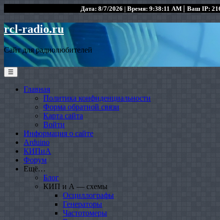
|
Дата: 8/7/2026 | Время: 9:38:11 AM
Ваш IP: 216
rcl-radio.ru
Сайт для радиолюбителей
☰
Главная
Политика конфиденциальности
Форма обратной связи
Карта сайта
Войти
Информация о сайте
Arduino
КИПиА
Форум
Ещё…
Блог
КИП и А — схемы
Осциллографы
Генераторы
Частотомеры