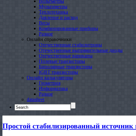
Вольтметры
Мультиметры
Теплотехника
Давление и расход
Весы
Комбинированные приборы
Разное
Онлайн справочники
Отечественные стабилитроны
Отечественные выпрямительные диоды
Отечественные варикапы
Полевые транзисторы
Биполярные транзисторы
IGBT транзисторы
Онлайн калькуляторы
Геометрия
Информатика
Разное
datasheet
Search
for:
Простой стабилизированный источник 