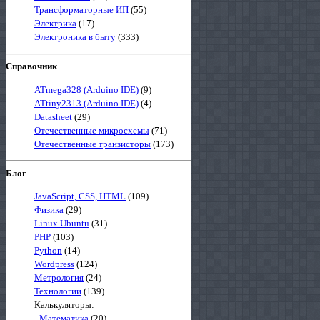
Трансформаторные ИП
(55)
Электрика
(17)
Электроника в быту
(333)
Справочник
ATmega328 (Arduino IDE)
(9)
ATtiny2313 (Arduino IDE)
(4)
Datasheet
(29)
Отечественные микросхемы
(71)
Отечественные транзисторы
(173)
Блог
JavaScript, CSS, HTML
(109)
Физика
(29)
Linux Ubuntu
(31)
PHP
(103)
Python
(14)
Wordpress
(124)
Метрология
(24)
Технологии
(139)
Калькуляторы:
-
Математика
(20)