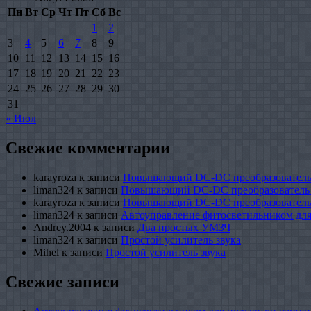
Пн
Вт
Ср
Чт
Пт
Сб
Вс
1
2
3
4
5
6
7
8
9
10
11
12
13
14
15
16
17
18
19
20
21
22
23
24
25
26
27
28
29
30
31
« Июл
Свежие комментарии
karayroza
к записи
Повышающий DC-DC преобразователь
liman324
к записи
Повышающий DC-DC преобразователь
karayroza
к записи
Повышающий DC-DC преобразователь
liman324
к записи
Автоуправление фитосветильником для
Andrey.2004
к записи
Два простых УМЗЧ
liman324
к записи
Простой усилитель звука
Mihel
к записи
Простой усилитель звука
Свежие записи