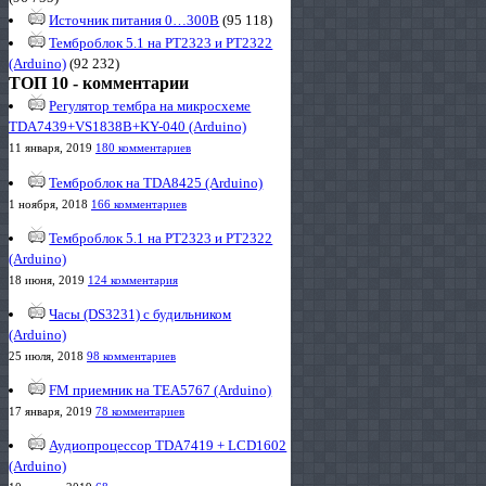
Источник питания 0…300В
(95 118)
Темброблок 5.1 на PT2323 и PT2322
(Arduino)
(92 232)
ТОП 10 - комментарии
Регулятор тембра на микросхеме
TDA7439+VS1838B+KY-040 (Arduino)
11 января, 2019
180 комментариев
Темброблок на TDA8425 (Arduino)
1 ноября, 2018
166 комментариев
Темброблок 5.1 на PT2323 и PT2322
(Arduino)
18 июня, 2019
124 комментария
Часы (DS3231) с будильником
(Arduino)
25 июля, 2018
98 комментариев
FM приемник на TEA5767 (Arduino)
17 января, 2019
78 комментариев
Аудиопроцессор TDA7419 + LCD1602
(Arduino)