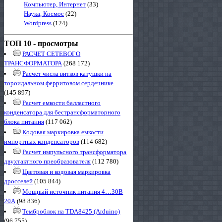
Компьютер, Интернет
(33)
Наука, Космос
(22)
Wordpress
(124)
ТОП 10 - просмотры
РАСЧЕТ СЕТЕВОГО
ТРАНСФОРМАТОРА
(268 172)
Расчет числа витков катушки на
тороидальном ферритовом сердечнике
(145 897)
Расчет емкости балластного
конденсатора для бестрансформаторного
блока питания
(117 062)
Кодовая маркировка емкости
импортных конденсаторов
(114 682)
Расчет импульсного трансформатора
двухтактного преобразователя
(112 780)
Цветовая и кодовая маркировка
дросселей
(105 844)
Мощный источник питания 4…30В
20А
(98 836)
Темброблок на TDA8425 (Arduino)
(96 755)