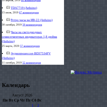
10 апреля, 2019
68 комментариев
TDA7719 (Arduino)
15 июля, 2019
67 комментариев
Ретро часы на ИВ-22 (Arduino)
30 октября, 2019
59 комментариев
Часы на светодиодных
семисегментных индикаторах 1,8 дюйма
(Arduino)
25 марта, 2020
57 комментариев
Аудиопроцессор BD37534FV
(Arduino)
11 октября, 2019
52 комментария
Календарь
Август 2026
Пн
Вт
Ср
Чт
Пт
Сб
Вс
1
2