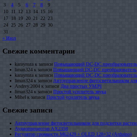
3
4
5
6
7
8
9
10
11
12
13
14
15
16
17
18
19
20
21
22
23
24
25
26
27
28
29
30
31
« Июл
Свежие комментарии
karayroza
к записи
Повышающий DC-DC преобразователь
liman324
к записи
Повышающий DC-DC преобразователь
karayroza
к записи
Повышающий DC-DC преобразователь
liman324
к записи
Автоуправление фитосветильником для
Andrey.2004
к записи
Два простых УМЗЧ
liman324
к записи
Простой усилитель звука
Mihel
к записи
Простой усилитель звука
Свежие записи
Автоуправление фитосветильником для подсветки растен
Аудиопроцессор AX2358
Регулятор громкости M62429 + OLED 128×32 (Arduino)