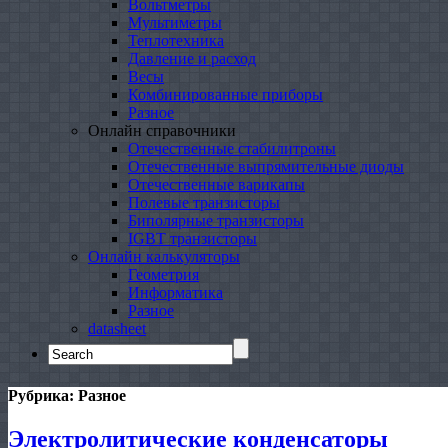
Вольтметры
Мультиметры
Теплотехника
Давление и расход
Весы
Комбинированные приборы
Разное
Онлайн справочники
Отечественные стабилитроны
Отечественные выпрямительные диоды
Отечественные варикапы
Полевые транзисторы
Биполярные транзисторы
IGBT транзисторы
Онлайн калькуляторы
Геометрия
Информатика
Разное
datasheet
Search
for:
Рубрика:
Разное
Электролитические конденсаторы