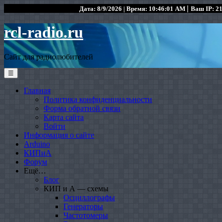
|
Дата: 8/9/2026 | Время: 10:46:01 AM
Ваш IP: 21
rcl-radio.ru
Сайт для радиолюбителей
☰
Главная
Политика конфиденциальности
Форма обратной связи
Карта сайта
Войти
Информация о сайте
Arduino
КИПиА
Форум
Ещё…
Блог
КИП и А — схемы
Осциллографы
Генераторы
Частотомеры