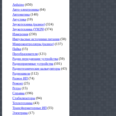
Arduino
(450)
Авто-электроника
(64)
Автоматика
(140)
Акустика
(19)
Звукотехника (разное)
(324)
Звукотехника (УМЗЧ)
(374)
Измерения
(230)
Импульсные источники питания
(58)
Микроконтроллеры (разное)
(137)
Пайка
(15)
Преобразователи
(121)
Радио передающие устройства
(59)
Радиоприемные устройства
(101)
Радиотехнические калькуляторы
(43)
Радиошкола
(112)
Разное ИП
(74)
Ремонт
(25)
Ретро
(15)
Справка
(196)
Стабилизаторы
(94)
Теплотехника
(43)
Трансформаторные ИП
(55)
Электрика
(17)