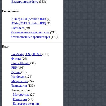
Электроника в быту
(333)
Справочник
ATmega328 (Arduino IDE)
(9)
ATtiny2313 (Arduino IDE)
(4)
Datasheet
(29)
Отечественные микросхемы
(71)
Отечественные транзисторы
(173)
Блог
JavaScript, CSS, HTML
(109)
Физика
(29)
Linux Ubuntu
(31)
PHP
(103)
Python
(15)
Wordpress
(124)
Метрология
(24)
Технологии
(139)
Калькуляторы:
-
Математика
(20)
-
Геометрия
(77)
-
Конвертер величин