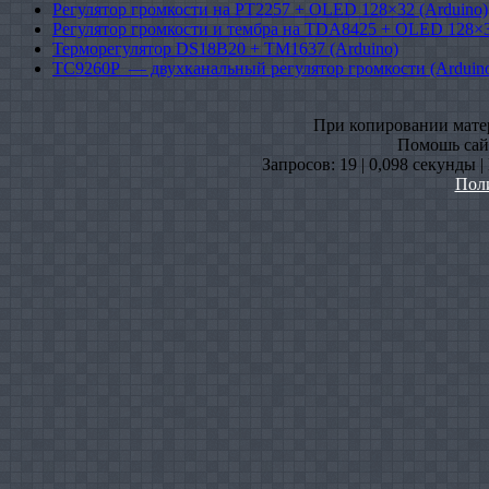
Регулятор громкости на PT2257 + OLED 128×32 (Arduino)
Регулятор громкости и тембра на TDA8425 + OLED 128×3
Терморегулятор DS18B20 + TM1637 (Arduino)
TC9260P — двухканальный регулятор громкости (Arduin
При копировании матери
Помошь сайт
Запросов: 19 | 0,098 секунды 
Пол