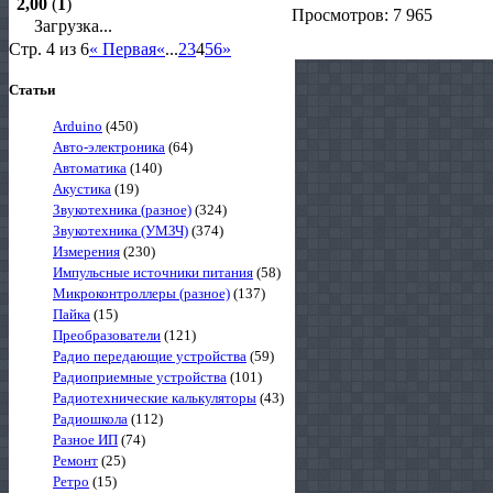
2,00
(
1
)
Просмотров: 7 965
Загрузка...
Стр. 4 из 6
« Первая
«
...
2
3
4
5
6
»
Статьи
Arduino
(450)
Авто-электроника
(64)
Автоматика
(140)
Акустика
(19)
Звукотехника (разное)
(324)
Звукотехника (УМЗЧ)
(374)
Измерения
(230)
Импульсные источники питания
(58)
Микроконтроллеры (разное)
(137)
Пайка
(15)
Преобразователи
(121)
Радио передающие устройства
(59)
Радиоприемные устройства
(101)
Радиотехнические калькуляторы
(43)
Радиошкола
(112)
Разное ИП
(74)
Ремонт
(25)
Ретро
(15)