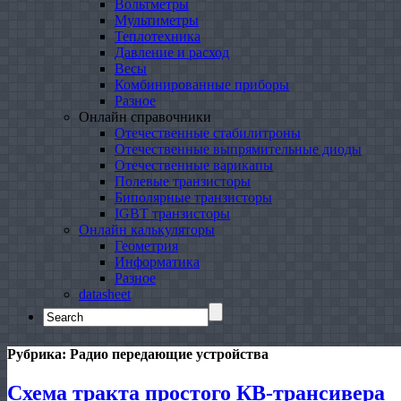
Вольтметры
Мультиметры
Теплотехника
Давление и расход
Весы
Комбинированные приборы
Разное
Онлайн справочники
Отечественные стабилитроны
Отечественные выпрямительные диоды
Отечественные варикапы
Полевые транзисторы
Биполярные транзисторы
IGBT транзисторы
Онлайн калькуляторы
Геометрия
Информатика
Разное
datasheet
Search
for:
Рубрика:
Радио передающие устройства
Схема тракта простого КВ-трансивера