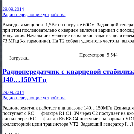
29.09.2014
Радио передающие устройства
Выходная мощность 1,5Вт на нагрузке 60Ом. Задающий генерат
при этом последовательно с кварцем включен варикап с помощ
модуляция. Начальное смещение на варикап задается делителе
73 МГц(3-я гармоника). На Т2 собран удвоитель частоты, выхо
Просмотров: 5 544
Загрузка...
Радиопередатчик с кварцевой стабилиз
140…150МГц
29.09.2014
Радио передающие устройства
Радиопередатчик работает в диапазоне 140…150МГц Девиация
поступает с RC — фильтра R1 C1. ЗЧ через С2 поступает на 
сигнал через RС — фильтр R6 R8 C4 поступает на варикап VD1
коллекторной цепи транзистора VT2. Задающий генератор […]