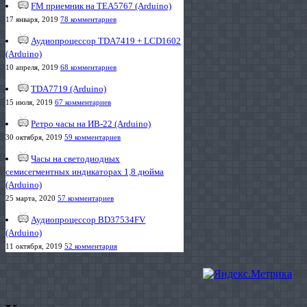
FM приемник на TEA5767 (Arduino)
17 января, 2019
78 комментариев
Аудиопроцессор TDA7419 + LCD1602
(Arduino)
10 апреля, 2019
68 комментариев
TDA7719 (Arduino)
15 июля, 2019
67 комментариев
Ретро часы на ИВ-22 (Arduino)
30 октября, 2019
59 комментариев
Часы на светодиодных
семисегментных индикаторах 1,8 дюйма
(Arduino)
25 марта, 2020
57 комментариев
Аудиопроцессор BD37534FV
(Arduino)
11 октября, 2019
52 комментария