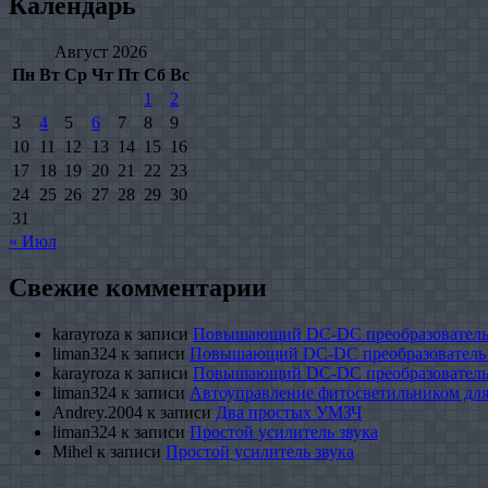
Календарь
Август 2026
Пн
Вт
Ср
Чт
Пт
Сб
Вс
1
2
3
4
5
6
7
8
9
10
11
12
13
14
15
16
17
18
19
20
21
22
23
24
25
26
27
28
29
30
31
« Июл
Свежие комментарии
karayroza
к записи
Повышающий DC-DC преобразователь
liman324
к записи
Повышающий DC-DC преобразователь
karayroza
к записи
Повышающий DC-DC преобразователь
liman324
к записи
Автоуправление фитосветильником для
Andrey.2004
к записи
Два простых УМЗЧ
liman324
к записи
Простой усилитель звука
Mihel
к записи
Простой усилитель звука