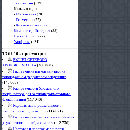
Технологии
(139)
Калькуляторы:
-
Математика
(20)
-
Геометрия
(77)
-
Конвертер величин
Компьютер, Интернет
(33)
Наука, Космос
(22)
Wordpress
(124)
ТОП 10 - просмотры
РАСЧЕТ СЕТЕВОГО
ТРАНСФОРМАТОРА
(268 060)
Расчет числа витков катушки на
тороидальном ферритовом сердечнике
(145 863)
Расчет емкости балластного
конденсатора для бестрансформаторного
блока питания
(117 046)
Кодовая маркировка емкости
импортных конденсаторов
(114 671)
Расчет импульсного трансформатора
двухтактного преобразователя
(112 756)
Цветовая и кодовая маркировка