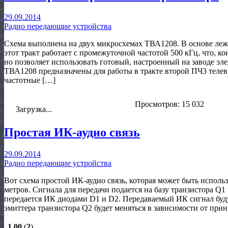
29.09.2014
Радио передающие устройства
Схема выполнена на двух микросхемах ТВА1208. В основе лежит
этот тракт работает с промежуточной частотой 500 кГц, что, к
но позволяет использовать готовый, нacтpoeнный на заводе э
ТВА1208 предназначены для работы в тракте второй ПЧ3 телев
частотные […]
Просмотров: 15 032
Загрузка...
Простая ИК-аудио связь
29.09.2014
Радио передающие устройства
Вот схема простой ИК-аудио связь, которая может быть использ
метров. Сигнала для передачи подается на базу транзистора Q1
передается ИК диодами D1 и D2. Передаваемый ИК сигнал буд
эмиттера транзистора Q2 будет меняться в зависимости от при
1,00
(
2
)