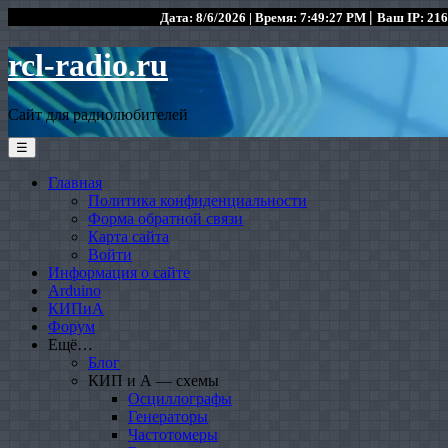
|
Дата: 8/6/2026 | Время: 7:49:27 PM
Ваш IP: 216
rcl-radio.ru
Сайт для радиолюбителей
☰
Главная
Политика конфиденциальности
Форма обратной связи
Карта сайта
Войти
Информация о сайте
Arduino
КИПиА
Форум
Ещё…
Блог
КИП и А — схемы
Осциллографы
Генераторы
Частотомеры