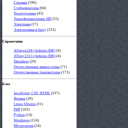
Справка
(196)
Стабилизаторы
(94)
Теплотехника
(43)
Трансформаторные ИП
(55)
Электрика
(17)
Электроника в быту
(333)
Справочник
ATmega328 (Arduino IDE)
(9)
ATtiny2313 (Arduino IDE)
(4)
Datasheet
(29)
Отечественные микросхемы
(71)
Отечественные транзисторы
(173)
Блог
JavaScript, CSS, HTML
(107)
Физика
(29)
Linux Ubuntu
(31)
PHP
(103)
Python
(14)
Wordpress
(124)
Метрология
(24)