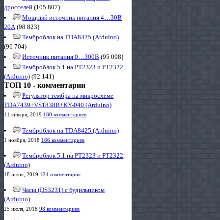
дросселей
(105 807)
Мощный источник питания 4…30В
20А
(98 823)
Темброблок на TDA8425 (Arduino)
(96 704)
Источник питания 0…300В
(95 098)
Темброблок 5.1 на PT2323 и PT2322
(Arduino)
(92 141)
ТОП 10 - комментарии
Регулятор тембра на микросхеме
TDA7439+VS1838B+KY-040 (Arduino)
11 января, 2019
180 комментариев
Темброблок на TDA8425 (Arduino)
1 ноября, 2018
166 комментариев
Темброблок 5.1 на PT2323 и PT2322
(Arduino)
18 июня, 2019
124 комментария
Часы (DS3231) с будильником
(Arduino)
25 июля, 2018
98 комментариев