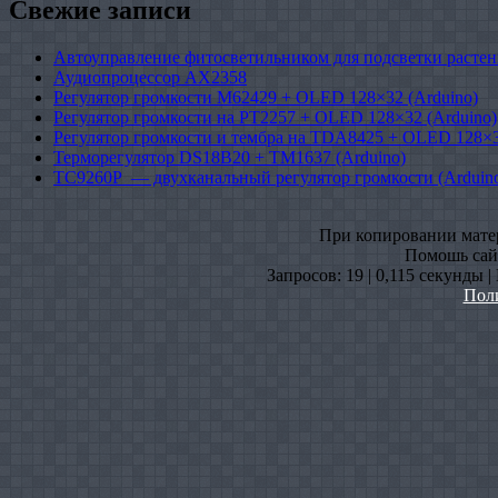
Свежие записи
Автоуправление фитосветильником для подсветки растен
Аудиопроцессор AX2358
Регулятор громкости M62429 + OLED 128×32 (Arduino)
Регулятор громкости на PT2257 + OLED 128×32 (Arduino)
Регулятор громкости и тембра на TDA8425 + OLED 128×3
Терморегулятор DS18B20 + TM1637 (Arduino)
TC9260P — двухканальный регулятор громкости (Arduin
При копировании матери
Помошь сайт
Запросов: 19 | 0,115 секунды 
Пол