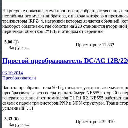
На рисунке показана схема простого преобразователя напряж
нестабильного мультивибратора, с выхода которого в противо
транзисторы IRFZ44, нагрузкой которых является обычный (с
наоборот обмотками, где обмотка на 220 становится вторично
первичной обмоткой 2*12В и отводом от середины.
5,00
(
1
)
Просмотров: 11 833
Загрузка...
Простой преобразователь DC/АС 12В/2
03.10.2014
Преобразователи
Частота преобразователя 50 Гц, питается уст-во от аккумулят
преобразователя это генератор на таймере NE555 который генер
генератора зависит от номиналов С1 R1 R2. NE555 работает ка
связан с парой транзисторов PNP и NPN структуры. Транзисто
усиленный […]
3,33
(
6
)
Просмотров: 35 910
Загрузка...