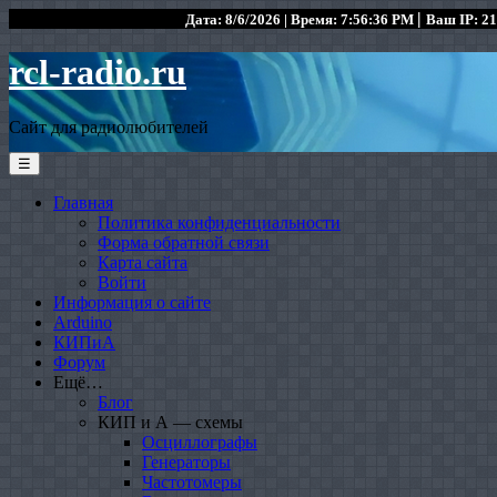
|
Дата: 8/6/2026 | Время: 7:56:36 PM
Ваш IP: 21
rcl-radio.ru
Сайт для радиолюбителей
☰
Главная
Политика конфиденциальности
Форма обратной связи
Карта сайта
Войти
Информация о сайте
Arduino
КИПиА
Форум
Ещё…
Блог
КИП и А — схемы
Осциллографы
Генераторы
Частотомеры