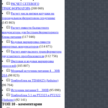
РАСЧЕТ СЕТЕВОГО
ТРАНСФОРМАТОРА
(268 060)
Расчет числа витков катушки на
тороидальном ферритовом сердечнике
(145 863)
Расчет емкости балластного
конденсатора для бестрансформаторного
блока питания
(117 046)
Кодовая маркировка емкости
импортных конденсаторов
(114 671)
Расчет импульсного трансформатора
двухтактного преобразователя
(112 756)
Цветовая и кодовая маркировка
дросселей
(105 807)
Мощный источник питания 4…30В
20А
(98 823)
Темброблок на TDA8425 (Arduino)
(96 704)
Источник питания 0…300В
(95 098)
Темброблок 5.1 на PT2323 и PT2322
(Arduino)
(92 141)
ТОП 10 - комментарии