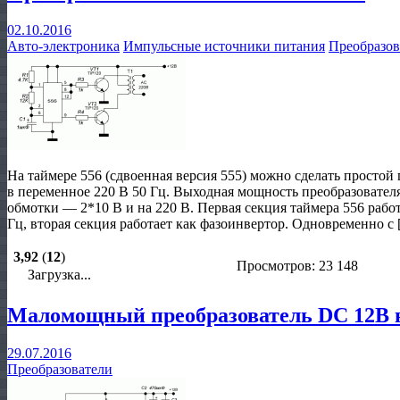
02.10.2016
Авто-электроника
Импульсные источники питания
Преобразов
На таймере 556 (сдвоенная версия 555) можно сделать простой
в переменное 220 В 50 Гц. Выходная мощность преобразователя
обмотки — 2*10 В и на 220 В. Первая секция таймера 556 работ
Гц, вторая секция работает как фазоинвертор. Одновременно с
3,92
(
12
)
Просмотров: 23 148
Загрузка...
Маломощный преобразователь DC 12В 
29.07.2016
Преобразователи