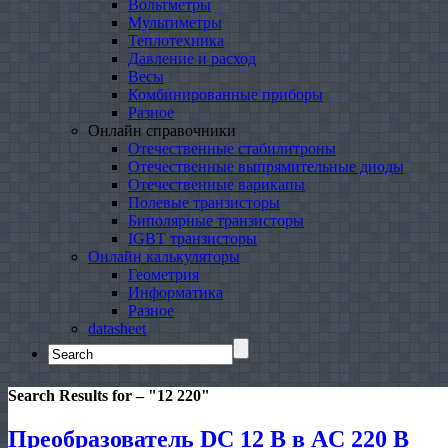
Вольтметры
Мультиметры
Теплотехника
Давление и расход
Весы
Комбинированные приборы
Разное
Онлайн справочники
Отечественные стабилитроны
Отечественные выпрямительные диоды
Отечественные варикапы
Полевые транзисторы
Биполярные транзисторы
IGBT транзисторы
Онлайн калькуляторы
Геометрия
Информатика
Разное
datasheet
Search
for:
Search Results for – "
12 220
"
Преобразователь DC 12 В в AC 220 В