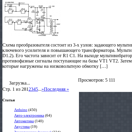
Схема преобразователя состоит из 3-х узлов: задающего мульти
ключевого усилителя и повышающего трансформатора. Мульти
D1.2). Его частота зависит от R1 C1. На выходе мультивибрато
противофазные сигналы поступающие на базы VT1 VT2. Затем
которые нагружены на низковольтную обмотку […]
Просмотров: 5 111
Загрузка...
Стр. 1 из 28
1
2
3
4
5
...
»
Последняя »
Статьи
Arduino
(450)
Авто-электроника
(64)
Автоматика
(140)
Акустика
(19)