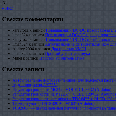
31
« Июл
Свежие комментарии
karayroza
к записи
Повышающий DC-DC преобразователь
liman324
к записи
Повышающий DC-DC преобразователь
karayroza
к записи
Повышающий DC-DC преобразователь
liman324
к записи
Автоуправление фитосветильником для
Andrey.2004
к записи
Два простых УМЗЧ
liman324
к записи
Простой усилитель звука
Mihel
к записи
Простой усилитель звука
Свежие записи
Автоуправление фитосветильником для подсветки растен
Аудиопроцессор AX2358
Регулятор громкости M62429 + OLED 128×32 (Arduino)
Регулятор громкости на PT2257 + OLED 128×32 (Arduino)
Регулятор громкости и тембра на TDA8425 + OLED 128×3
Терморегулятор DS18B20 + TM1637 (Arduino)
TC9260P — двухканальный регулятор громкости (Arduin