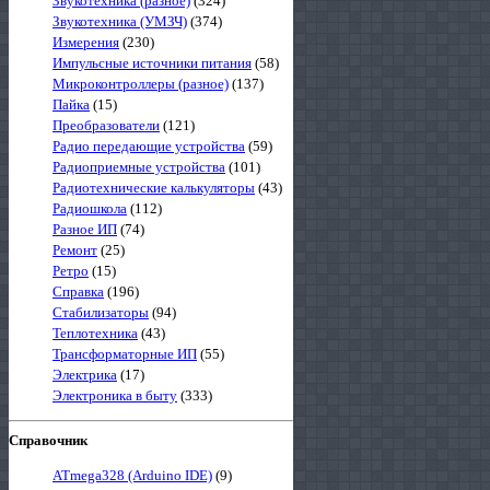
Звукотехника (разное)
(324)
Звукотехника (УМЗЧ)
(374)
Измерения
(230)
Импульсные источники питания
(58)
Микроконтроллеры (разное)
(137)
Пайка
(15)
Преобразователи
(121)
Радио передающие устройства
(59)
Радиоприемные устройства
(101)
Радиотехнические калькуляторы
(43)
Радиошкола
(112)
Разное ИП
(74)
Ремонт
(25)
Ретро
(15)
Справка
(196)
Стабилизаторы
(94)
Теплотехника
(43)
Трансформаторные ИП
(55)
Электрика
(17)
Электроника в быту
(333)
Справочник
ATmega328 (Arduino IDE)
(9)