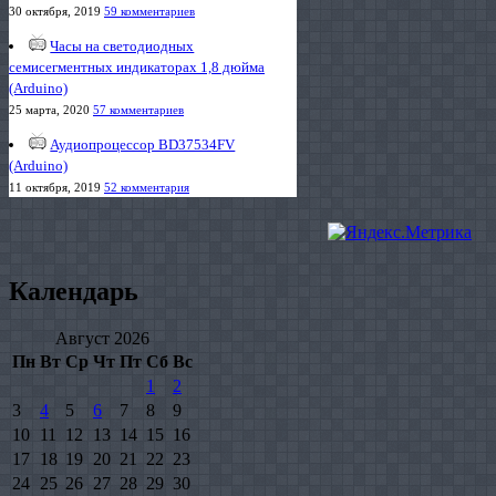
30 октября, 2019
59 комментариев
Часы на светодиодных
семисегментных индикаторах 1,8 дюйма
(Arduino)
25 марта, 2020
57 комментариев
Аудиопроцессор BD37534FV
(Arduino)
11 октября, 2019
52 комментария
Календарь
Август 2026
Пн
Вт
Ср
Чт
Пт
Сб
Вс
1
2
3
4
5
6
7
8
9
10
11
12
13
14
15
16
17
18
19
20
21
22
23
24
25
26
27
28
29
30