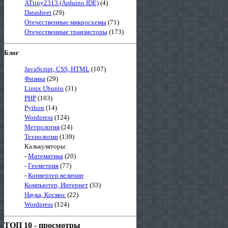
ATtiny2313 (Arduino IDE)
(4)
Datasheet
(29)
Отечественные микросхемы
(71)
Отечественные транзисторы
(173)
Блог
JavaScript, CSS, HTML
(107)
Физика
(29)
Linux Ubuntu
(31)
PHP
(103)
Python
(14)
Wordpress
(124)
Метрология
(24)
Технологии
(139)
Калькуляторы:
-
Математика
(20)
-
Геометрия
(77)
-
Конвертер величин
Компьютер, Интернет
(33)
Наука, Космос
(22)
Wordpress
(124)
ТОП 10 - просмотры