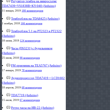
Регулятор тембра на микросхеме
TDA7439+VS1838B+KY-040 (Arduino)
11 января, 2019
180 комментариев
Темброблок на TDA8425 (Arduino)
1 ноября, 2018
166 комментариев
Темброблок 5.1 на PT2323 и PT2322
(Arduino)
18 июня, 2019
124 комментария
Часы (DS3231) с будильником
(Arduino)
25 июля, 2018
98 комментариев
FM приемник на TEA5767 (Arduino)
17 января, 2019
78 комментариев
Аудиопроцессор TDA7419 + LCD1602
(Arduino)
10 апреля, 2019
68 комментариев
TDA7719 (Arduino)
15 июля, 2019
67 комментариев
Ретро часы на ИВ-22 (Arduino)