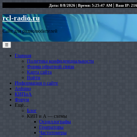
|
Дата: 8/8/2026 | Время: 5:25:47 AM
Ваш IP: 216
rcl-radio.ru
Сайт для радиолюбителей
☰
Главная
Политика конфиденциальности
Форма обратной связи
Карта сайта
Войти
Информация о сайте
Arduino
КИПиА
Форум
Ещё…
Блог
КИП и А — схемы
Осциллографы
Генераторы
Частотомеры