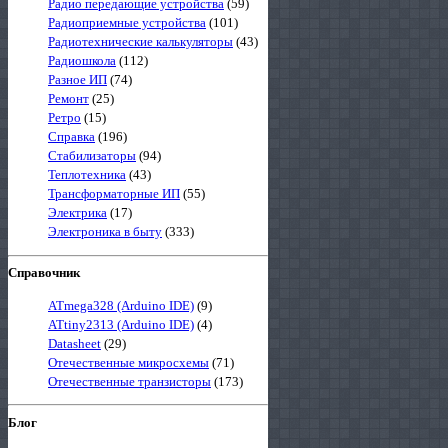
Радио передающие устройства
(59)
Радиоприемные устройства
(101)
Радиотехнические калькуляторы
(43)
Радиошкола
(112)
Разное ИП
(74)
Ремонт
(25)
Ретро
(15)
Справка
(196)
Стабилизаторы
(94)
Теплотехника
(43)
Трансформаторные ИП
(55)
Электрика
(17)
Электроника в быту
(333)
Справочник
ATmega328 (Arduino IDE)
(9)
ATtiny2313 (Arduino IDE)
(4)
Datasheet
(29)
Отечественные микросхемы
(71)
Отечественные транзисторы
(173)
Блог