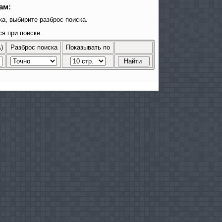
ам:
а, выбирите разброс поиска.
я при поиске.
)
Разброс поиска
Показывать по