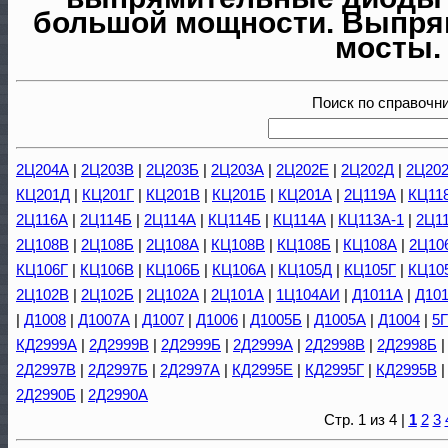
большой мощности. Выпря
мосты.
Поиск по справочн
2Ц204А
|
2Ц203В
|
2Ц203Б
|
2Ц203А
|
2Ц202Е
|
2Ц202Д
|
2Ц20
КЦ201Д
|
КЦ201Г
|
КЦ201В
|
КЦ201Б
|
КЦ201А
|
2Ц119А
|
КЦ11
2Ц116А
|
2Ц114Б
|
2Ц114А
|
КЦ114Б
|
КЦ114А
|
КЦ113А-1
|
2Ц1
2Ц108В
|
2Ц108Б
|
2Ц108А
|
КЦ108В
|
КЦ108Б
|
КЦ108А
|
2Ц10
КЦ106Г
|
КЦ106В
|
КЦ106Б
|
КЦ106А
|
КЦ105Д
|
КЦ105Г
|
КЦ10
2Ц102В
|
2Ц102Б
|
2Ц102А
|
2Ц101А
|
1Ц104АИ
|
Д1011А
|
Д101
|
Д1008
|
Д1007А
|
Д1007
|
Д1006
|
Д1005Б
|
Д1005А
|
Д1004
|
5
КД2999А
|
2Д2999В
|
2Д2999Б
|
2Д2999А
|
2Д2998В
|
2Д2998Б
2Д2997В
|
2Д2997Б
|
2Д2997А
|
КД2995Е
|
КД2995Г
|
КД2995В
2Д2990Б
|
2Д2990А
Стр. 1 из 4 |
1
2
3