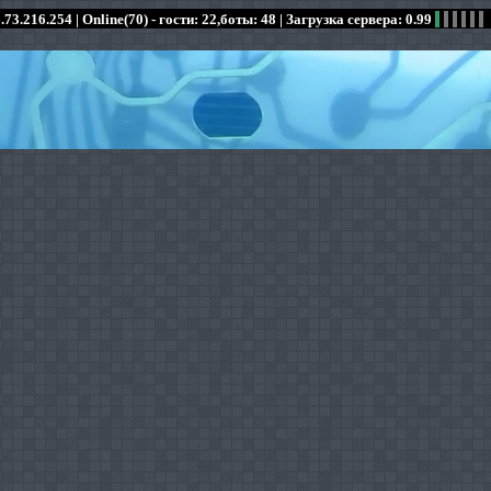
.73.216.254 |
Online(70) - гости: 22,боты: 48
| Загрузка сервера: 0.99
:
:
:
:
:
:
:
:
:
:
:
: