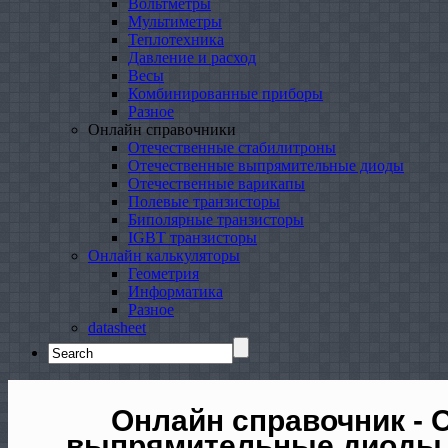
Вольтметры
Мультиметры
Теплотехника
Давление и расход
Весы
Комбинированные приборы
Разное
Онлайн справочники
Отечественные стабилитроны
Отечественные выпрямительные диоды
Отечественные варикапы
Полевые транзисторы
Биполярные транзисторы
IGBT транзисторы
Онлайн калькуляторы
Геометрия
Информатика
Разное
datasheet
Search
for:
Онлайн справочник - 
выпрямительные диоды 