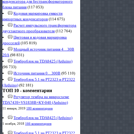
конденсатора для бестрансформаторного
блока питания
(117 053)
Кодовая маркировка емкости
импортных конденсаторов
(114 675)
Расчет импульсного трансформатора
двухтактного преобразователя
(112 764)
Цветовая и кодовая маркировка
дросселей
(105 819)
Мощный источник питания 4…30В
20А
(98 831)
Темброблок на TDA8425 (Arduino)
(96 733)
Источник питания 0…300В
(95 110)
Темброблок 5.1 на PT2323 и PT2322
(Arduino)
(92 181)
ТОП 10 - комментарии
Регулятор тембра на микросхеме
TDA7439+VS1838B+KY-040 (Arduino)
11 января, 2019
180 комментариев
Темброблок на TDA8425 (Arduino)
1 ноября, 2018
166 комментариев
Темброблок 5.1 на PT2323 и PT2322