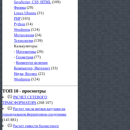
JavaScript, CSS, HTML
(109)
Физика
(29)
Linux Ubuntu
(31)
PHP
(103)
Python
(14)
Wordpress
(124)
Метрология
(24)
Технологии
(139)
Калькуляторы:
-
Математика
(20)
-
Геометрия
(77)
-
Конвертер величин
Компьютер, Интернет
(33)
Наука, Космос
(22)
Wordpress
(124)
ТОП 10 - просмотры
РАСЧЕТ СЕТЕВОГО
ТРАНСФОРМАТОРА
(268 107)
Расчет числа витков катушки на
тороидальном ферритовом сердечнике
(145 881)
Расчет емкости балластного