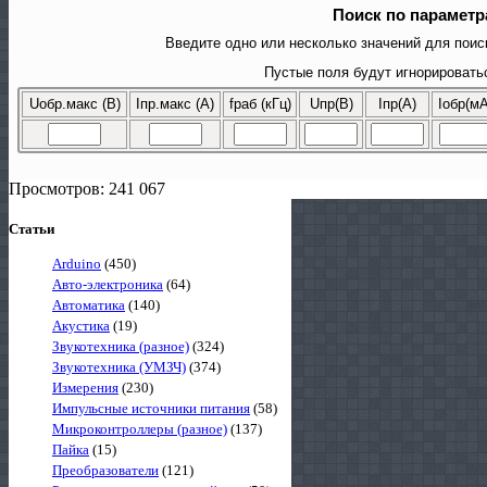
Поиск по параметр
Введите одно или несколько значений для поиск
Пустые поля будут игнорироватьс
Uобр.макс (В)
Iпр.макс (A)
fраб (кГц)
Uпр(В)
Iпр(А)
Iобр(мА
Просмотров: 241 067
Статьи
Arduino
(450)
Авто-электроника
(64)
Автоматика
(140)
Акустика
(19)
Звукотехника (разное)
(324)
Звукотехника (УМЗЧ)
(374)
Измерения
(230)
Импульсные источники питания
(58)
Микроконтроллеры (разное)
(137)
Пайка
(15)
Преобразователи
(121)