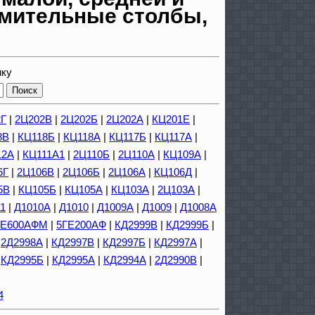
мительные столбы,
ику
2Г
|
2Ц202В
|
2Ц202Б
|
2Ц202А
|
КЦ201Е
|
8В
|
КЦ118Б
|
КЦ118А
|
КЦ117Б
|
КЦ117А
|
12А
|
КЦ111А1
|
2Ц110Б
|
2Ц110А
|
КЦ109А
|
6Г
|
2Ц106В
|
2Ц106Б
|
2Ц106А
|
КЦ106Д
|
5В
|
КЦ105Б
|
КЦ105А
|
КЦ103А
|
2Ц103А
|
1
|
Д1010А
|
Д1010
|
Д1009А
|
Д1009
|
Д1008А
ГЕ600АФМ
|
5ГЕ200АФ
|
КД2999В
|
КД2999Б
|
|
2Д2998А
|
КД2997В
|
КД2997Б
|
КД2997А
|
|
КД2995Б
|
КД2995А
|
КД2994А
|
2Д2990В
|
4