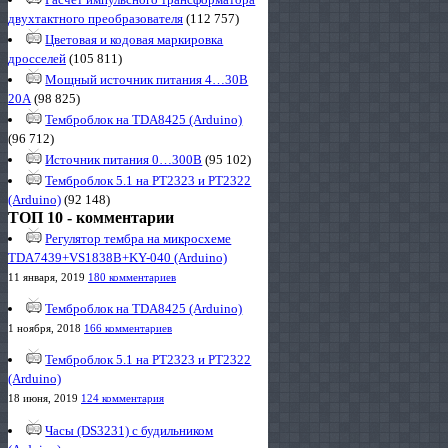
двухтактного преобразователя
(112 757)
Цветовая и кодовая маркировка
дросселей
(105 811)
Мощный источник питания 4…30В
20А
(98 825)
Темброблок на TDA8425 (Arduino)
(96 712)
Источник питания 0…300В
(95 102)
Темброблок 5.1 на PT2323 и PT2322
(Arduino)
(92 148)
ТОП 10 - комментарии
Регулятор тембра на микросхеме
TDA7439+VS1838B+KY-040 (Arduino)
11 января, 2019
180 комментариев
Темброблок на TDA8425 (Arduino)
1 ноября, 2018
166 комментариев
Темброблок 5.1 на PT2323 и PT2322
(Arduino)
18 июня, 2019
124 комментария
Часы (DS3231) с будильником