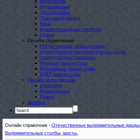
Вольтметры
Мультиметры
Теплотехника
Давление и расход
Весы
Комбинированные приборы
Разное
Онлайн справочники
Отечественные стабилитроны
Отечественные выпрямительные диоды
Отечественные варикапы
Полевые транзисторы
Биполярные транзисторы
IGBT транзисторы
Онлайн калькуляторы
Геометрия
Информатика
Разное
datasheet
Search
for:
Онлайн справочник -
Отечественные выпрямительные диоды 
Выпрямительные столбы, мосты.