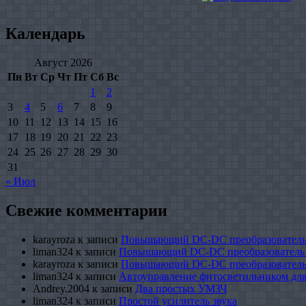
Календарь
Август 2026
Пн
Вт
Ср
Чт
Пт
Сб
Вс
1
2
3
4
5
6
7
8
9
10
11
12
13
14
15
16
17
18
19
20
21
22
23
24
25
26
27
28
29
30
31
« Июл
Свежие комментарии
karayroza
к записи
Повышающий DC-DC преобразователь
liman324
к записи
Повышающий DC-DC преобразователь
karayroza
к записи
Повышающий DC-DC преобразователь
liman324
к записи
Автоуправление фитосветильником для
Andrey.2004
к записи
Два простых УМЗЧ
liman324
к записи
Простой усилитель звука