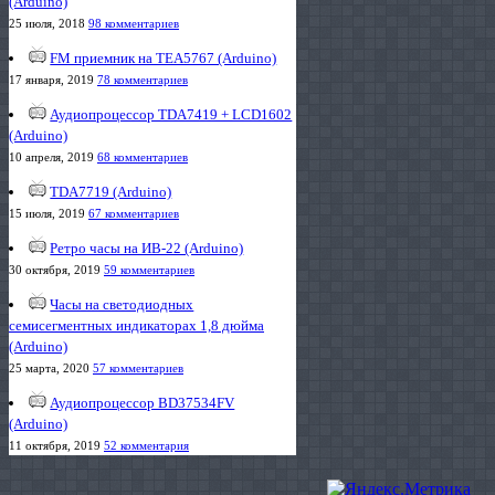
(Arduino)
25 июля, 2018
98 комментариев
FM приемник на TEA5767 (Arduino)
17 января, 2019
78 комментариев
Аудиопроцессор TDA7419 + LCD1602
(Arduino)
10 апреля, 2019
68 комментариев
TDA7719 (Arduino)
15 июля, 2019
67 комментариев
Ретро часы на ИВ-22 (Arduino)
30 октября, 2019
59 комментариев
Часы на светодиодных
семисегментных индикаторах 1,8 дюйма
(Arduino)
25 марта, 2020
57 комментариев
Аудиопроцессор BD37534FV
(Arduino)
11 октября, 2019
52 комментария