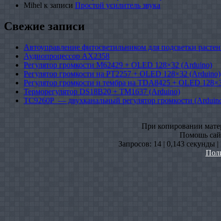
Mihel
к записи
Простой усилитель звука
Свежие записи
Автоуправление фитосветильником для подсветки растен
Аудиопроцессор AX2358
Регулятор громкости M62429 + OLED 128×32 (Arduino)
Регулятор громкости на PT2257 + OLED 128×32 (Arduino)
Регулятор громкости и тембра на TDA8425 + OLED 128×3
Терморегулятор DS18B20 + TM1637 (Arduino)
TC9260P — двухканальный регулятор громкости (Arduin
При копировании матери
Помошь сайт
Запросов: 14 | 0,143 секунды 
Пол