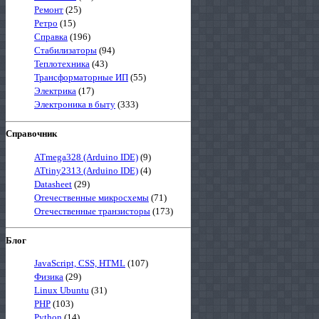
Ремонт
(25)
Ретро
(15)
Справка
(196)
Стабилизаторы
(94)
Теплотехника
(43)
Трансформаторные ИП
(55)
Электрика
(17)
Электроника в быту
(333)
Справочник
ATmega328 (Arduino IDE)
(9)
ATtiny2313 (Arduino IDE)
(4)
Datasheet
(29)
Отечественные микросхемы
(71)
Отечественные транзисторы
(173)
Блог
JavaScript, CSS, HTML
(107)
Физика
(29)
Linux Ubuntu
(31)
PHP
(103)
Python
(14)