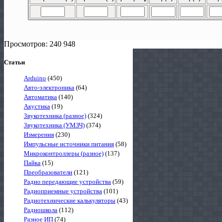
Просмотров: 240 948
Статьи
Arduino
(450)
Авто-электроника
(64)
Автоматика
(140)
Акустика
(19)
Звукотехника (разное)
(324)
Звукотехника (УМЗЧ)
(374)
Измерения
(230)
Импульсные источники питания
(58)
Микроконтроллеры (разное)
(137)
Пайка
(15)
Преобразователи
(121)
Радио передающие устройства
(59)
Радиоприемные устройства
(101)
Радиотехнические калькуляторы
(43)
Радиошкола
(112)
Разное ИП
(74)