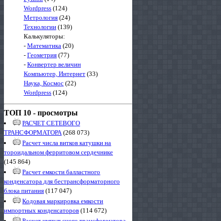
Wordpress
(124)
Метрология
(24)
Технологии
(139)
Калькуляторы:
-
Математика
(20)
-
Геометрия
(77)
-
Конвертер величин
Компьютер, Интернет
(33)
Наука, Космос
(22)
Wordpress
(124)
ТОП 10 - просмотры
РАСЧЕТ СЕТЕВОГО
ТРАНСФОРМАТОРА
(268 073)
Расчет числа витков катушки на
тороидальном ферритовом сердечнике
(145 864)
Расчет емкости балластного
конденсатора для бестрансформаторного
блока питания
(117 047)
Кодовая маркировка емкости
импортных конденсаторов
(114 672)
Расчет импульсного трансформатора