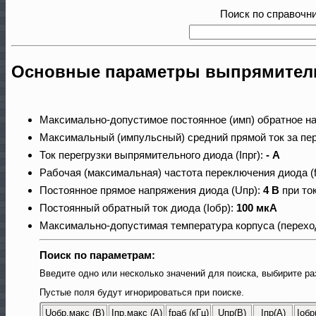
Поиск по справочн
Основные параметры выпрямитель
Максимально-допустимое постоянное (имп) обратное н
Максимальный (импульсный) средний прямой ток за пер
Ток перегрузки выпрямительного диода (Iпрг):
- А
Рабочая (максимальная) частота переключения диода (
Постоянное прямое напряжения диода (Uпр):
4 В
при ток
Постоянный обратный ток диода (Iобр):
100 мкА
Максимально-допустимая температура корпуса (переход
Поиск по параметрам:
Введите одно или несколько значений для поиска, выбирите ра
Пустые поля будут игнорироваться при поиске.
Uобр.макс (В)
Iпр.макс (A)
fраб (кГц)
Uпр(В)
Iпр(А)
Iобр