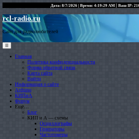
|
Дата: 8/7/2026 | Время: 4:19:29 AM
Ваш IP: 216
rcl-radio.ru
Сайт для радиолюбителей
☰
Главная
Политика конфиденциальности
Форма обратной связи
Карта сайта
Войти
Информация о сайте
Arduino
КИПиА
Форум
Ещё…
Блог
КИП и А — схемы
Осциллографы
Генераторы
Частотомеры