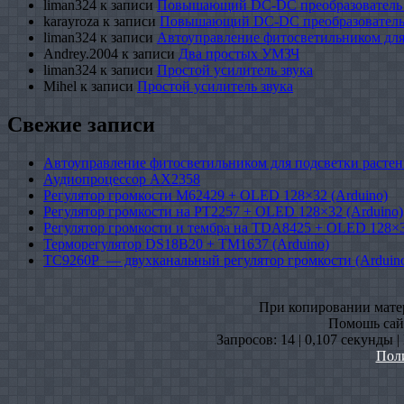
liman324
к записи
Повышающий DC-DC преобразователь
karayroza
к записи
Повышающий DC-DC преобразователь
liman324
к записи
Автоуправление фитосветильником для
Andrey.2004
к записи
Два простых УМЗЧ
liman324
к записи
Простой усилитель звука
Mihel
к записи
Простой усилитель звука
Свежие записи
Автоуправление фитосветильником для подсветки растен
Аудиопроцессор AX2358
Регулятор громкости M62429 + OLED 128×32 (Arduino)
Регулятор громкости на PT2257 + OLED 128×32 (Arduino)
Регулятор громкости и тембра на TDA8425 + OLED 128×3
Терморегулятор DS18B20 + TM1637 (Arduino)
TC9260P — двухканальный регулятор громкости (Arduin
При копировании матери
Помошь сайт
Запросов: 14 | 0,107 секунды 
Пол