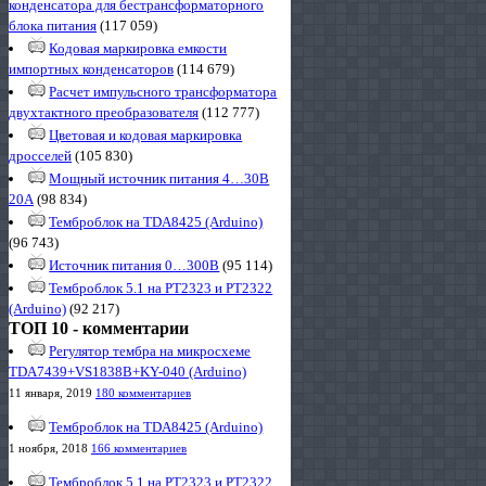
конденсатора для бестрансформаторного
блока питания
(117 059)
Кодовая маркировка емкости
импортных конденсаторов
(114 679)
Расчет импульсного трансформатора
двухтактного преобразователя
(112 777)
Цветовая и кодовая маркировка
дросселей
(105 830)
Мощный источник питания 4…30В
20А
(98 834)
Темброблок на TDA8425 (Arduino)
(96 743)
Источник питания 0…300В
(95 114)
Темброблок 5.1 на PT2323 и PT2322
(Arduino)
(92 217)
ТОП 10 - комментарии
Регулятор тембра на микросхеме
TDA7439+VS1838B+KY-040 (Arduino)
11 января, 2019
180 комментариев
Темброблок на TDA8425 (Arduino)
1 ноября, 2018
166 комментариев
Темброблок 5.1 на PT2323 и PT2322