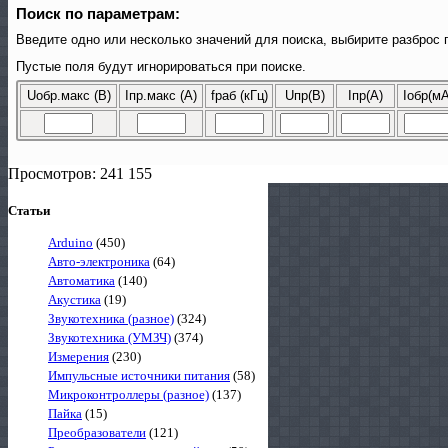
Поиск по параметрам:
Введите одно или несколько значений для поиска, выбирите разброс 
Пустые поля будут игнорироваться при поиске.
Uобр.макс (В)
Iпр.макс (A)
fраб (кГц)
Uпр(В)
Iпр(А)
Iобр(мА
Просмотров: 241 155
Статьи
Arduino
(450)
Авто-электроника
(64)
Автоматика
(140)
Акустика
(19)
Звукотехника (разное)
(324)
Звукотехника (УМЗЧ)
(374)
Измерения
(230)
Импульсные источники питания
(58)
Микроконтроллеры (разное)
(137)
Пайка
(15)
Преобразователи
(121)