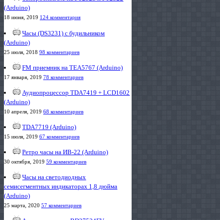
(Arduino)
18 июня, 2019
124 комментария
Часы (DS3231) с будильником
(Arduino)
25 июля, 2018
98 комментариев
FM приемник на TEA5767 (Arduino)
17 января, 2019
78 комментариев
Аудиопроцессор TDA7419 + LCD1602
(Arduino)
10 апреля, 2019
68 комментариев
TDA7719 (Arduino)
15 июля, 2019
67 комментариев
Ретро часы на ИВ-22 (Arduino)
30 октября, 2019
59 комментариев
Часы на светодиодных
семисегментных индикаторах 1,8 дюйма
(Arduino)
25 марта, 2020
57 комментариев