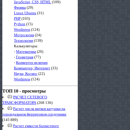
JavaScript, CSS, HTML
(109)
Физика
(29)
Linux Ubuntu
(31)
PHP
(103)
Python
(15)
Wordpress
(124)
Метрология
(24)
Технологии
(139)
Калькуляторы:
-
Математика
(20)
-
Геометрия
(77)
-
Конвертер величин
Компьютер, Интернет
(33)
Наука, Космос
(22)
Wordpress
(124)
ТОП 10 - просмотры
РАСЧЕТ СЕТЕВОГО
ТРАНСФОРМАТОРА
(268 136)
Расчет числа витков катушки на
тороидальном ферритовом сердечнике
(145 889)
Расчет емкости балластного