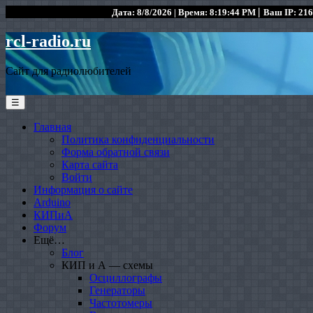
|
Дата: 8/8/2026 | Время: 8:19:44 PM
Ваш IP: 216
rcl-radio.ru
Сайт для радиолюбителей
☰
Главная
Политика конфиденциальности
Форма обратной связи
Карта сайта
Войти
Информация о сайте
Arduino
КИПиА
Форум
Ещё…
Блог
КИП и А — схемы
Осциллографы
Генераторы
Частотомеры