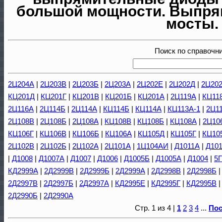
большой мощности. Выпря
мосты.
Поиск по справочн
2Ц204А
|
2Ц203В
|
2Ц203Б
|
2Ц203А
|
2Ц202Е
|
2Ц202Д
|
2Ц20
КЦ201Д
|
КЦ201Г
|
КЦ201В
|
КЦ201Б
|
КЦ201А
|
2Ц119А
|
КЦ11
2Ц116А
|
2Ц114Б
|
2Ц114А
|
КЦ114Б
|
КЦ114А
|
КЦ113А-1
|
2Ц1
2Ц108В
|
2Ц108Б
|
2Ц108А
|
КЦ108В
|
КЦ108Б
|
КЦ108А
|
2Ц10
КЦ106Г
|
КЦ106В
|
КЦ106Б
|
КЦ106А
|
КЦ105Д
|
КЦ105Г
|
КЦ10
2Ц102В
|
2Ц102Б
|
2Ц102А
|
2Ц101А
|
1Ц104АИ
|
Д1011А
|
Д101
|
Д1008
|
Д1007А
|
Д1007
|
Д1006
|
Д1005Б
|
Д1005А
|
Д1004
|
5
КД2999А
|
2Д2999В
|
2Д2999Б
|
2Д2999А
|
2Д2998В
|
2Д2998Б
2Д2997В
|
2Д2997Б
|
2Д2997А
|
КД2995Е
|
КД2995Г
|
КД2995В
2Д2990Б
|
2Д2990А
Стр. 1 из 4 |
1
2
3
4
...
По