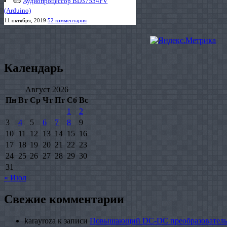
Аудиопроцессор BD37534FV
(Arduino)
11 октября, 2019
52 комментария
Календарь
Август 2026
Пн
Вт
Ср
Чт
Пт
Сб
Вс
1
2
3
4
5
6
7
8
9
10
11
12
13
14
15
16
17
18
19
20
21
22
23
24
25
26
27
28
29
30
31
« Июл
Свежие комментарии
karayroza
к записи
Повышающий DC-DC преобразователь