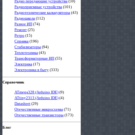
Радио передающие устройства
(59)
Радиоприемные устройства
(101)
Радиотехнические калькуляторы
(43)
Радиошкола
(112)
Разное ИП
(74)
Ремонт
(25)
Ретро
(15)
Справка
(196)
Стабилизаторы
(94)
Теплотехника
(43)
Трансформаторные ИП
(55)
Электрика
(17)
Электроника в быту
(333)
Справочник
ATmega328 (Arduino IDE)
(9)
ATtiny2313 (Arduino IDE)
(4)
Datasheet
(29)
Отечественные микросхемы
(71)
Отечественные транзисторы
(173)
Блог