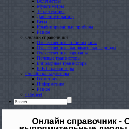
Вольтметры
Мультиметры
Теплотехника
Давление и расход
Весы
Комбинированные приборы
Разное
Онлайн справочники
Отечественные стабилитроны
Отечественные выпрямительные диоды
Отечественные варикапы
Полевые транзисторы
Биполярные транзисторы
IGBT транзисторы
Онлайн калькуляторы
Геометрия
Информатика
Разное
datasheet
Search
for:
Онлайн справочник - 
выпрямительные диоды 