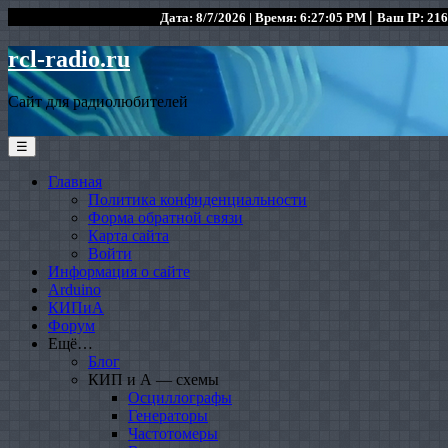
|
Дата: 8/7/2026 | Время: 6:27:05 PM
Ваш IP: 216
rcl-radio.ru
Сайт для радиолюбителей
☰
Главная
Политика конфиденциальности
Форма обратной связи
Карта сайта
Войти
Информация о сайте
Arduino
КИПиА
Форум
Ещё…
Блог
КИП и А — схемы
Осциллографы
Генераторы
Частотомеры