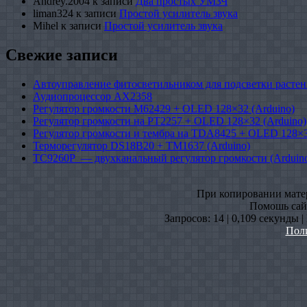
Andrey.2004
к записи
Два простых УМЗЧ
liman324
к записи
Простой усилитель звука
Mihel
к записи
Простой усилитель звука
Свежие записи
Автоуправление фитосветильником для подсветки растен
Аудиопроцессор AX2358
Регулятор громкости M62429 + OLED 128×32 (Arduino)
Регулятор громкости на PT2257 + OLED 128×32 (Arduino)
Регулятор громкости и тембра на TDA8425 + OLED 128×3
Терморегулятор DS18B20 + TM1637 (Arduino)
TC9260P — двухканальный регулятор громкости (Arduin
При копировании матери
Помошь сайт
Запросов: 14 | 0,109 секунды 
Пол