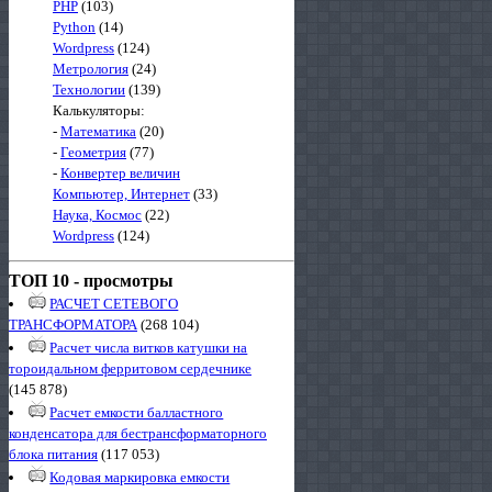
PHP
(103)
Python
(14)
Wordpress
(124)
Метрология
(24)
Технологии
(139)
Калькуляторы:
-
Математика
(20)
-
Геометрия
(77)
-
Конвертер величин
Компьютер, Интернет
(33)
Наука, Космос
(22)
Wordpress
(124)
ТОП 10 - просмотры
РАСЧЕТ СЕТЕВОГО
ТРАНСФОРМАТОРА
(268 104)
Расчет числа витков катушки на
тороидальном ферритовом сердечнике
(145 878)
Расчет емкости балластного
конденсатора для бестрансформаторного
блока питания
(117 053)
Кодовая маркировка емкости