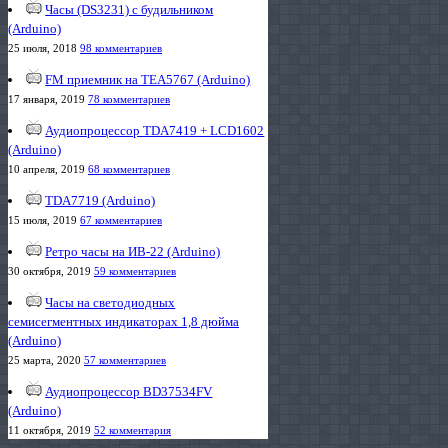
Часы (DS3231) с будильником
(Arduino)
25 июля, 2018
98 комментариев
FM приемник на TEA5767 (Arduino)
17 января, 2019
78 комментариев
Аудиопроцессор TDA7419 + LCD1602
(Arduino)
10 апреля, 2019
68 комментариев
TDA7719 (Arduino)
15 июля, 2019
67 комментариев
Ретро часы на ИВ-22 (Arduino)
30 октября, 2019
59 комментариев
Часы на светодиодных
семисегментных индикаторах 1,8 дюйма
(Arduino)
25 марта, 2020
57 комментариев
Аудиопроцессор BD37534FV
(Arduino)
11 октября, 2019
52 комментария