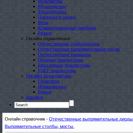
Вольтметры
Мультиметры
Теплотехника
Давление и расход
Весы
Комбинированные приборы
Разное
Онлайн справочники
Отечественные стабилитроны
Отечественные выпрямительные диоды
Отечественные варикапы
Полевые транзисторы
Биполярные транзисторы
IGBT транзисторы
Онлайн калькуляторы
Геометрия
Информатика
Разное
datasheet
Search
for:
Онлайн справочник -
Отечественные выпрямительные диоды 
Выпрямительные столбы, мосты.