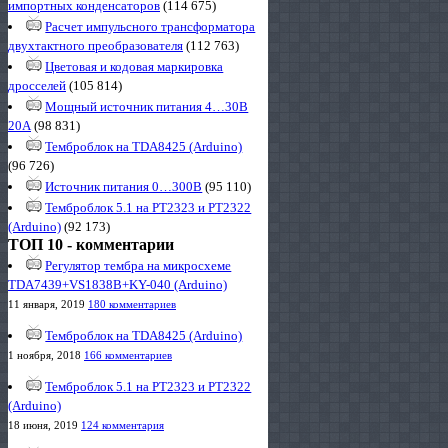
импортных конденсаторов
(114 675)
Расчет импульсного трансформатора
двухтактного преобразователя
(112 763)
Цветовая и кодовая маркировка
дросселей
(105 814)
Мощный источник питания 4…30В
20А
(98 831)
Темброблок на TDA8425 (Arduino)
(96 726)
Источник питания 0…300В
(95 110)
Темброблок 5.1 на PT2323 и PT2322
(Arduino)
(92 173)
ТОП 10 - комментарии
Регулятор тембра на микросхеме
TDA7439+VS1838B+KY-040 (Arduino)
11 января, 2019
180 комментариев
Темброблок на TDA8425 (Arduino)
1 ноября, 2018
166 комментариев
Темброблок 5.1 на PT2323 и PT2322
(Arduino)
18 июня, 2019
124 комментария