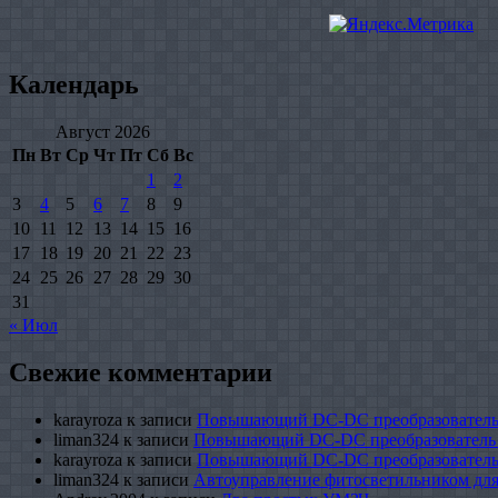
Календарь
Август 2026
Пн
Вт
Ср
Чт
Пт
Сб
Вс
1
2
3
4
5
6
7
8
9
10
11
12
13
14
15
16
17
18
19
20
21
22
23
24
25
26
27
28
29
30
31
« Июл
Свежие комментарии
karayroza
к записи
Повышающий DC-DC преобразователь
liman324
к записи
Повышающий DC-DC преобразователь
karayroza
к записи
Повышающий DC-DC преобразователь
liman324
к записи
Автоуправление фитосветильником для