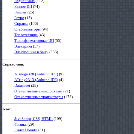
Радиошкола
(112)
Разное ИП
(74)
Ремонт
(25)
Ретро
(15)
Справка
(196)
Стабилизаторы
(94)
Теплотехника
(43)
Трансформаторные ИП
(55)
Электрика
(17)
Электроника в быту
(333)
Справочник
ATmega328 (Arduino IDE)
(9)
ATtiny2313 (Arduino IDE)
(4)
Datasheet
(29)
Отечественные микросхемы
(71)
Отечественные транзисторы
(173)
Блог
JavaScript, CSS, HTML
(109)
Физика
(29)
Linux Ubuntu
(31)