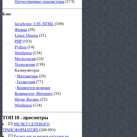
Отечественные транзисторы
(173)
Блог
JavaScript, CSS, HTML
(109)
Физика
(29)
Linux Ubuntu
(31)
PHP
(103)
Python
(14)
Wordpress
(124)
Метрология
(24)
Технологии
(139)
Калькуляторы:
-
Математика
(20)
-
Геометрия
(77)
-
Конвертер величин
Компьютер, Интернет
(33)
Наука, Космос
(22)
Wordpress
(124)
ТОП 10 - просмотры
РАСЧЕТ СЕТЕВОГО
ТРАНСФОРМАТОРА
(268 093)
Расчет числа витков катушки на