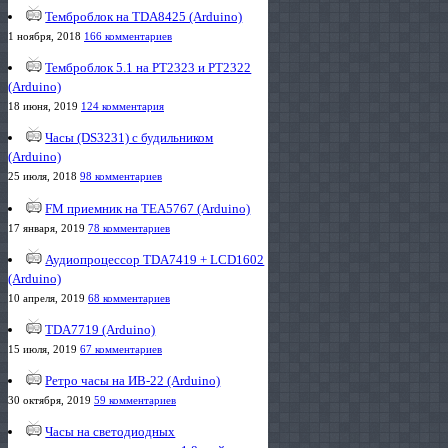
Темброблок на TDA8425 (Arduino)
1 ноября, 2018
166 комментариев
Темброблок 5.1 на PT2323 и PT2322
(Arduino)
18 июня, 2019
124 комментария
Часы (DS3231) с будильником
(Arduino)
25 июля, 2018
98 комментариев
FM приемник на TEA5767 (Arduino)
17 января, 2019
78 комментариев
Аудиопроцессор TDA7419 + LCD1602
(Arduino)
10 апреля, 2019
68 комментариев
TDA7719 (Arduino)
15 июля, 2019
67 комментариев
Ретро часы на ИВ-22 (Arduino)
30 октября, 2019
59 комментариев
Часы на светодиодных