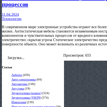
процессов
11.04.2024
Технологии
В современном мире электронные устройства играют все более
жизни. Антистатическая мебель становится незаменимым инс
компонентов и чувствительных процессов от вредного влияния 
электричество: скрытая угроза Статическое электричество пред
поверхности объекта. Оно может возникать из различных источ
Просмотров: 655
Загрузка...
Статьи
Arduino
(450)
Авто-электроника
(64)
Автоматика
(140)
Акустика
(19)
Звукотехника (разное)
(324)
Звукотехника (УМЗЧ)
(374)
Измерения
(230)
Импульсные источники питания
(58)