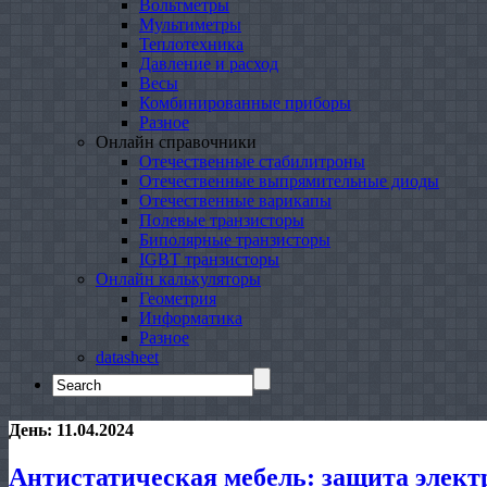
Вольтметры
Мультиметры
Теплотехника
Давление и расход
Весы
Комбинированные приборы
Разное
Онлайн справочники
Отечественные стабилитроны
Отечественные выпрямительные диоды
Отечественные варикапы
Полевые транзисторы
Биполярные транзисторы
IGBT транзисторы
Онлайн калькуляторы
Геометрия
Информатика
Разное
datasheet
Search
for:
День:
11.04.2024
Антистатическая мебель: защита элект