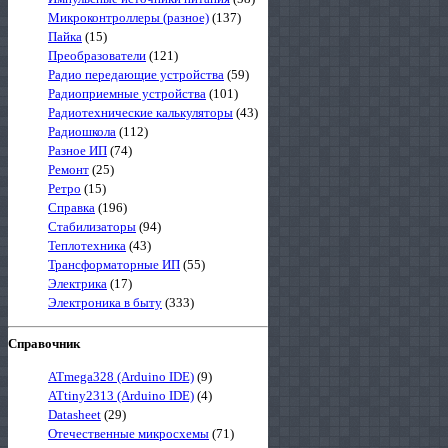
Микроконтроллеры (разное)
(137)
Пайка
(15)
Преобразователи
(121)
Радио передающие устройства
(59)
Радиоприемные устройства
(101)
Радиотехнические калькуляторы
(43)
Радиошкола
(112)
Разное ИП
(74)
Ремонт
(25)
Ретро
(15)
Справка
(196)
Стабилизаторы
(94)
Теплотехника
(43)
Трансформаторные ИП
(55)
Электрика
(17)
Электроника в быту
(333)
Справочник
ATmega328 (Arduino IDE)
(9)
ATtiny2313 (Arduino IDE)
(4)
Datasheet
(29)
Отечественные микросхемы
(71)