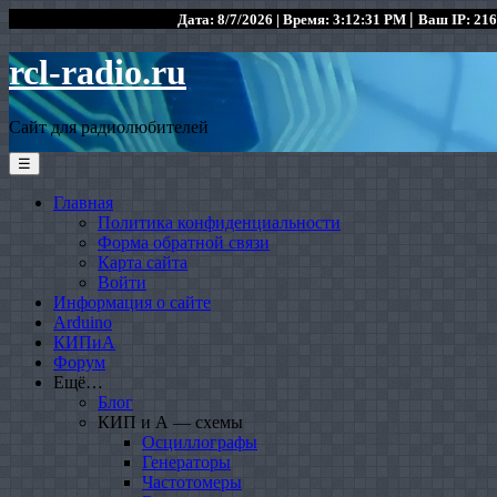
|
Дата: 8/7/2026 | Время: 3:12:31 PM
Ваш IP: 216
rcl-radio.ru
Сайт для радиолюбителей
☰
Главная
Политика конфиденциальности
Форма обратной связи
Карта сайта
Войти
Информация о сайте
Arduino
КИПиА
Форум
Ещё…
Блог
КИП и А — схемы
Осциллографы
Генераторы
Частотомеры