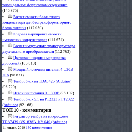
тороидальном ферритовом сердечнике
(145 875)
Расчет емкости балластного
конденсатора для бестрансформаторного
блока питания
(117 050)
Кодовая маркировка емкости
импортных конденсаторов
(114 674)
Расчет импульсного трансформатора
двухтактного преобразователя
(112 763)
Цветовая и кодовая маркировка
дросселей
(105 813)
Мощный источник питания 4…30В
20А
(98 831)
Темброблок на TDA8425 (Arduino)
(96 720)
Источник питания 0…300В
(95 107)
Темброблок 5.1 на PT2323 и PT2322
(Arduino)
(92 168)
ТОП 10 - комментарии
Регулятор тембра на микросхеме
TDA7439+VS1838B+KY-040 (Arduino)
11 января, 2019
180 комментариев