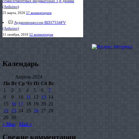
семисегментных индикаторах 1,8 дюйма
(Arduino)
25 марта, 2020
57 комментариев
Аудиопроцессор BD37534FV
(Arduino)
11 октября, 2019
52 комментария
Календарь
Апрель 2024
Пн
Вт
Ср
Чт
Пт
Сб
Вс
1
2
3
4
5
6
7
8
9
10
11
12
13
14
15
16
17
18
19
20
21
22
23
24
25
26
27
28
29
30
« Мар
Май »
Свежие комментарии