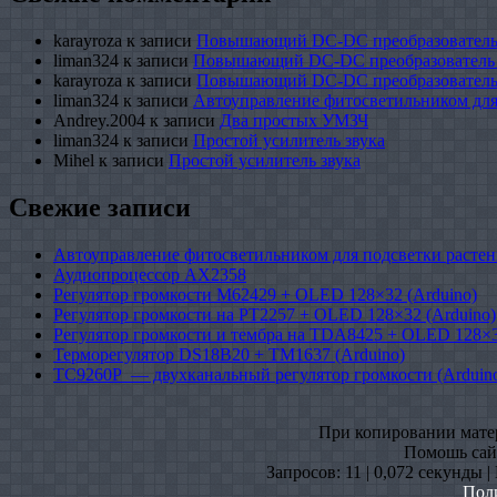
karayroza
к записи
Повышающий DC-DC преобразователь
liman324
к записи
Повышающий DC-DC преобразователь
karayroza
к записи
Повышающий DC-DC преобразователь
liman324
к записи
Автоуправление фитосветильником для
Andrey.2004
к записи
Два простых УМЗЧ
liman324
к записи
Простой усилитель звука
Mihel
к записи
Простой усилитель звука
Свежие записи
Автоуправление фитосветильником для подсветки растен
Аудиопроцессор AX2358
Регулятор громкости M62429 + OLED 128×32 (Arduino)
Регулятор громкости на PT2257 + OLED 128×32 (Arduino)
Регулятор громкости и тембра на TDA8425 + OLED 128×3
Терморегулятор DS18B20 + TM1637 (Arduino)
TC9260P — двухканальный регулятор громкости (Arduin
При копировании матери
Помошь сайт
Запросов: 11 | 0,072 секунды 
Пол