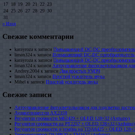
17
18
19
20
21
22
23
24
25
26
27
28
29
30
31
« Июл
Свежие комментарии
karayroza
к записи
Повышающий DC-DC преобразователь
liman324
к записи
Повышающий DC-DC преобразователь
karayroza
к записи
Повышающий DC-DC преобразователь
liman324
к записи
Автоуправление фитосветильником для
Andrey.2004
к записи
Два простых УМЗЧ
liman324
к записи
Простой усилитель звука
Mihel
к записи
Простой усилитель звука
Свежие записи
Автоуправление фитосветильником для подсветки растен
Аудиопроцессор AX2358
Регулятор громкости M62429 + OLED 128×32 (Arduino)
Регулятор громкости на PT2257 + OLED 128×32 (Arduino)
Регулятор громкости и тембра на TDA8425 + OLED 128×3
Терморегулятор DS18B20 + TM1637 (Arduino)