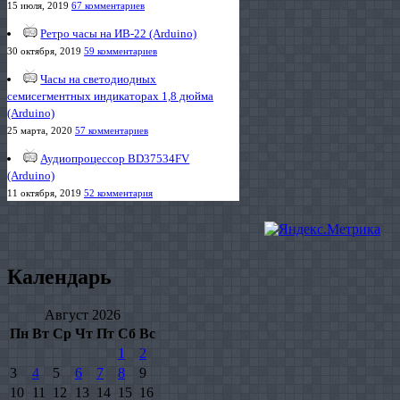
15 июля, 2019
67 комментариев
Ретро часы на ИВ-22 (Arduino)
30 октября, 2019
59 комментариев
Часы на светодиодных
семисегментных индикаторах 1,8 дюйма
(Arduino)
25 марта, 2020
57 комментариев
Аудиопроцессор BD37534FV
(Arduino)
11 октября, 2019
52 комментария
Календарь
Август 2026
Пн
Вт
Ср
Чт
Пт
Сб
Вс
1
2
3
4
5
6
7
8
9
10
11
12
13
14
15
16