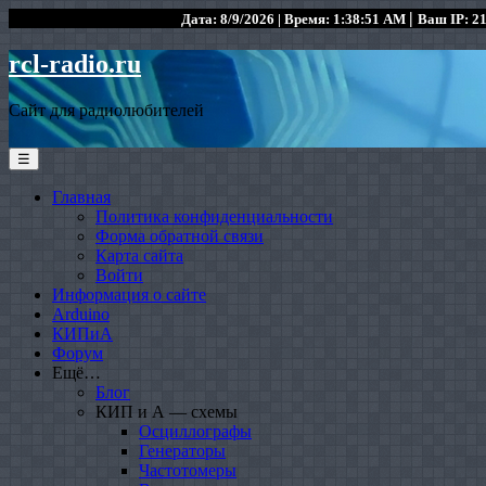
|
Дата: 8/9/2026 | Время: 1:38:51 AM
Ваш IP: 21
rcl-radio.ru
Сайт для радиолюбителей
☰
Главная
Политика конфиденциальности
Форма обратной связи
Карта сайта
Войти
Информация о сайте
Arduino
КИПиА
Форум
Ещё…
Блог
КИП и А — схемы
Осциллографы
Генераторы
Частотомеры