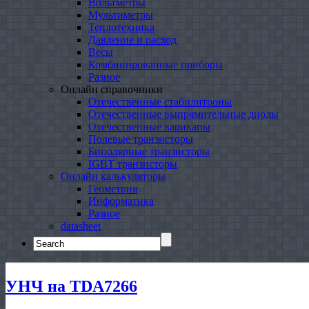
Вольтметры
Мультиметры
Теплотехника
Давление и расход
Весы
Комбинированные приборы
Разное
Онлайн справочники
Отечественные стабилитроны
Отечественные выпрямительные диоды
Отечественные варикапы
Полевые транзисторы
Биполярные транзисторы
IGBT транзисторы
Онлайн калькуляторы
Геометрия
Информатика
Разное
datasheet
Search
for:
УНЧ на TDA7266