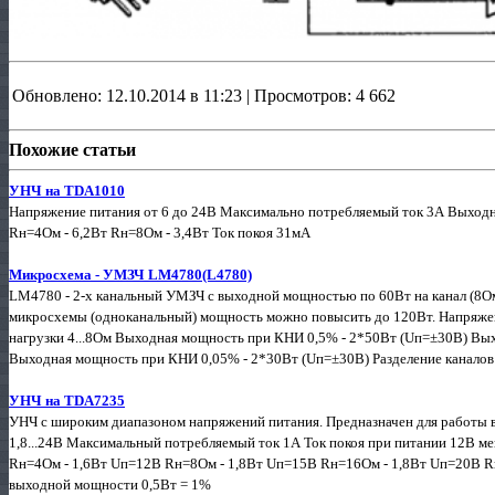
Обновлено: 12.10.2014 в 11:23 | Просмотров: 4 662
Похожие статьи
УНЧ на TDA1010
Напряжение питания от 6 до 24В Максимально потребляемый ток 3А Выхо
Rн=4Ом - 6,2Вт Rн=8Ом - 3,4Вт Ток покоя 31мА
Микросхема - УМЗЧ LM4780(L4780)
LM4780 - 2-х канальный УМЗЧ с выходной мощностью по 60Вт на канал (8Ом
микросхемы (одноканальный) мощность можно повысить до 120Вт. Напряжен
нагрузки 4...8Ом Выходная мощность при КНИ 0,5% - 2*50Вт (Uп=±30В) Вы
Выходная мощность при КНИ 0,05% - 2*30Вт (Uп=±30В) Разделение каналов на
УНЧ на TDA7235
УНЧ с широким диапазоном напряжений питания. Предназначен для работы в
1,8...24В Максимальный потребляемый ток 1А Ток покоя при питании 12В
Rн=4Ом - 1,6Вт Uп=12В Rн=8Ом - 1,8Вт Uп=15В Rн=16Ом - 1,8Вт Uп=20В Rн
выходной мощности 0,5Вт = 1%