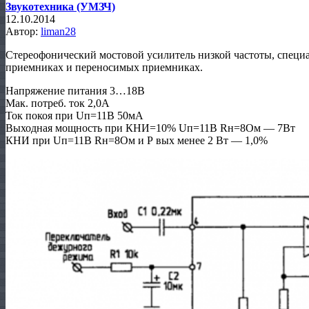
Звукотехника (УМЗЧ)
12.10.2014
Автор:
liman28
Стереофонический мостовой усилитель низкой частоты, специ
приемниках и переносимых приемниках.
Напряжение питания 3…18В
Мак. потреб. ток 2,0А
Ток покоя при Uп=11В 50мА
Выходная мощность при КНИ=10% Uп=11В Rн=8Ом — 7Вт
КНИ при Uп=11В Rн=8Ом и Р вых менее 2 Вт — 1,0%