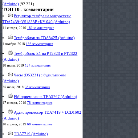
(Arduino)
(92 221)
ТОП 10 - комментарии
Регулятор тембра на микросхеме
TDA7439+VS1838B+KY-040 (Arduino)
11 января, 2019
180 комментариев
Темброблок на TDA8425 (Arduino)
1 ноября, 2018
166 комментариев
Темброблок 5.1 на PT2323 и PT2322
(Arduino)
18 июня, 2019
124 комментария
Часы (DS3231) с будильником
(Arduino)
25 июля, 2018
98 комментариев
FM приемник на TEA5767 (Arduino)
17 января, 2019
78 комментариев
Аудиопроцессор TDA7419 + LCD1602
(Arduino)
10 апреля, 2019
68 комментариев
TDA7719 (Arduino)