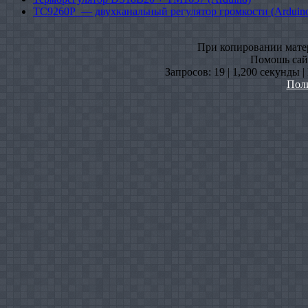
TC9260P — двухканальный регулятор громкости (Arduin
При копировании матери
Помошь сайт
Запросов: 19 | 1,200 секунды 
Пол