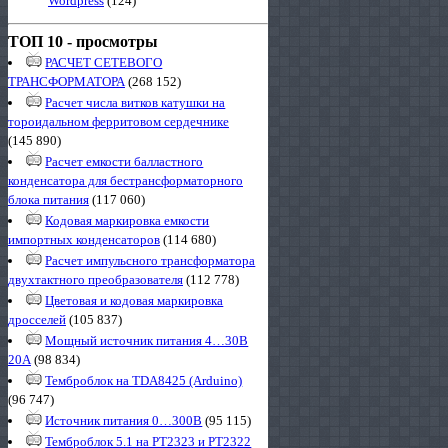
Wordpress
(124)
ТОП 10 - просмотры
РАСЧЕТ СЕТЕВОГО
ТРАНСФОРМАТОРА
(268 152)
Расчет числа витков катушки на
тороидальном ферритовом сердечнике
(145 890)
Расчет емкости балластного
конденсатора для бестрансформаторного
блока питания
(117 060)
Кодовая маркировка емкости
импортных конденсаторов
(114 680)
Расчет импульсного трансформатора
двухтактного преобразователя
(112 778)
Цветовая и кодовая маркировка
дросселей
(105 837)
Мощный источник питания 4…30В
20А
(98 834)
Темброблок на TDA8425 (Arduino)
(96 747)
Источник питания 0…300В
(95 115)
Темброблок 5.1 на PT2323 и PT2322