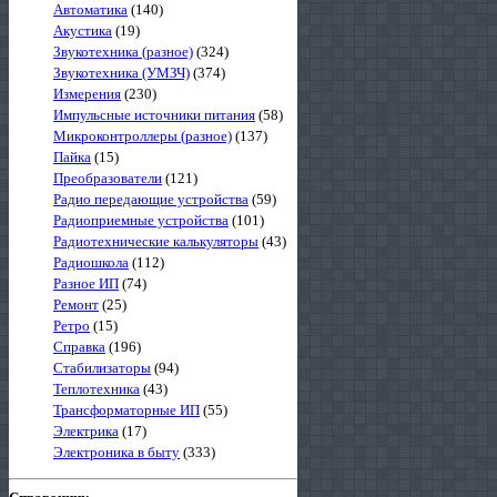
Автоматика
(140)
Акустика
(19)
Звукотехника (разное)
(324)
Звукотехника (УМЗЧ)
(374)
Измерения
(230)
Импульсные источники питания
(58)
Микроконтроллеры (разное)
(137)
Пайка
(15)
Преобразователи
(121)
Радио передающие устройства
(59)
Радиоприемные устройства
(101)
Радиотехнические калькуляторы
(43)
Радиошкола
(112)
Разное ИП
(74)
Ремонт
(25)
Ретро
(15)
Справка
(196)
Стабилизаторы
(94)
Теплотехника
(43)
Трансформаторные ИП
(55)
Электрика
(17)
Электроника в быту
(333)