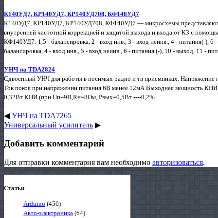
К140УД7, КР140УД7, КР140УД708, КФ140УД7
К140УД7, КР140УД7, КР140УД708, КФ140УД7 — микросхемы представляют с
внутренней частотной коррекцией и защитой выхода и входа от КЗ с помощ
КФ140УД7: 1,5 - балансировка, 2 - вход инв., 3 - вход неинв., 4 - питания(-), 6 
балансировка, 4 - вход инв., 5 - вход неинв., 6 - питания (-), 10 - выход, 11 - пи
УНЧ на TDA2824
Сдвоенный УНЧ для работы в носимых радио и тв приемниках. Напряжение 
Ток покоя при напряжении питания 6В менее 12мА Выходная мощность КН
0,32Вт КНИ (при Uп=9В,Rн=8Ом, Рвых=0,5Вт ----0,2%
◀
УНЧ на TDA7265
Универсальный усилитель
▶
Добавить комментарий
Для отправки комментария вам необходимо
авторизоваться
.
Статьи
Arduino
(450)
Авто-электроника
(64)