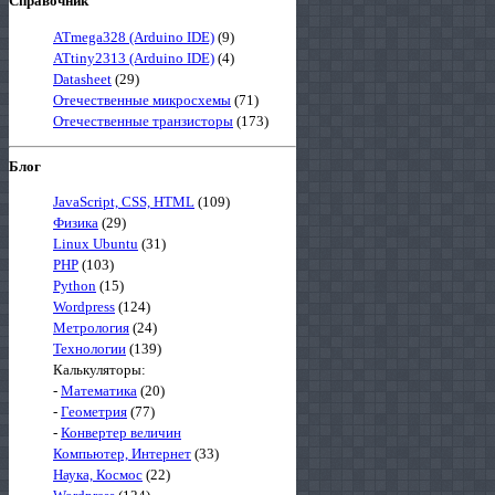
Справочник
ATmega328 (Arduino IDE)
(9)
ATtiny2313 (Arduino IDE)
(4)
Datasheet
(29)
Отечественные микросхемы
(71)
Отечественные транзисторы
(173)
Блог
JavaScript, CSS, HTML
(109)
Физика
(29)
Linux Ubuntu
(31)
PHP
(103)
Python
(15)
Wordpress
(124)
Метрология
(24)
Технологии
(139)
Калькуляторы:
-
Математика
(20)
-
Геометрия
(77)
-
Конвертер величин
Компьютер, Интернет
(33)
Наука, Космос
(22)