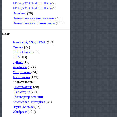
ATmega328 (Arduino IDE)
(9)
ATtiny2313 (Arduino IDE)
(4)
Datasheet
(29)
Отечественные микросхемы
(71)
Отечественные транзисторы
(173)
Блог
JavaScript, CSS, HTML
(109)
Физика
(29)
Linux Ubuntu
(31)
PHP
(103)
Python
(15)
Wordpress
(124)
Метрология
(24)
Технологии
(139)
Калькуляторы:
-
Математика
(20)
-
Геометрия
(77)
-
Конвертер величин
Компьютер, Интернет
(33)
Наука, Космос
(22)
Wordpress
(124)