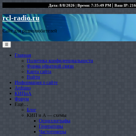
|
Дата: 8/8/2026 | Время: 7:35:49 PM
Ваш IP: 216
rcl-radio.ru
Сайт для радиолюбителей
☰
Главная
Политика конфиденциальности
Форма обратной связи
Карта сайта
Войти
Информация о сайте
Arduino
КИПиА
Форум
Ещё…
Блог
КИП и А — схемы
Осциллографы
Генераторы
Частотомеры