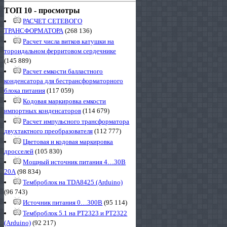
ТОП 10 - просмотры
РАСЧЕТ СЕТЕВОГО
ТРАНСФОРМАТОРА
(268 136)
Расчет числа витков катушки на
тороидальном ферритовом сердечнике
(145 889)
Расчет емкости балластного
конденсатора для бестрансформаторного
блока питания
(117 059)
Кодовая маркировка емкости
импортных конденсаторов
(114 679)
Расчет импульсного трансформатора
двухтактного преобразователя
(112 777)
Цветовая и кодовая маркировка
дросселей
(105 830)
Мощный источник питания 4…30В
20А
(98 834)
Темброблок на TDA8425 (Arduino)
(96 743)
Источник питания 0…300В
(95 114)
Темброблок 5.1 на PT2323 и PT2322
(Arduino)
(92 217)