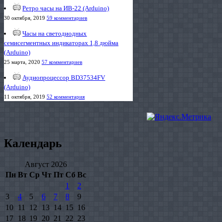
Ретро часы на ИВ-22 (Arduino)
30 октября, 2019
59 комментариев
Часы на светодиодных
семисегментных индикаторах 1,8 дюйма
(Arduino)
25 марта, 2020
57 комментариев
Аудиопроцессор BD37534FV
(Arduino)
11 октября, 2019
52 комментария
Календарь
Август 2026
Пн
Вт
Ср
Чт
Пт
Сб
Вс
1
2
3
4
5
6
7
8
9
10
11
12
13
14
15
16
17
18
19
20
21
22
23