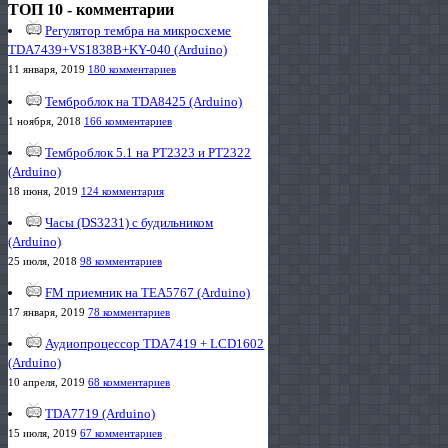
ТОП 10 - комментарии
Регулятор тембра на микросхеме
TDA7439+VS1838B+KY-040 (Arduino)
11 января, 2019
180 комментариев
Темброблок на TDA8425 (Arduino)
1 ноября, 2018
166 комментариев
Темброблок 5.1 на PT2323 и PT2322
(Arduino)
18 июня, 2019
124 комментария
Часы (DS3231) с будильником
(Arduino)
25 июля, 2018
98 комментариев
FM приемник на TEA5767 (Arduino)
17 января, 2019
78 комментариев
Аудиопроцессор TDA7419 + LCD1602
(Arduino)
10 апреля, 2019
68 комментариев
TDA7719 (Arduino)
15 июля, 2019
67 комментариев