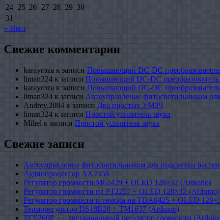
24
25
26
27
28
29
30
31
« Июл
Свежие комментарии
karayroza
к записи
Повышающий DC-DC преобразователь
liman324
к записи
Повышающий DC-DC преобразователь
karayroza
к записи
Повышающий DC-DC преобразователь
liman324
к записи
Автоуправление фитосветильником для
Andrey.2004
к записи
Два простых УМЗЧ
liman324
к записи
Простой усилитель звука
Mihel
к записи
Простой усилитель звука
Свежие записи
Автоуправление фитосветильником для подсветки растен
Аудиопроцессор AX2358
Регулятор громкости M62429 + OLED 128×32 (Arduino)
Регулятор громкости на PT2257 + OLED 128×32 (Arduino)
Регулятор громкости и тембра на TDA8425 + OLED 128×3
Терморегулятор DS18B20 + TM1637 (Arduino)
TC9260P — двухканальный регулятор громкости (Arduin