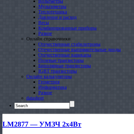
Вольтметры
Мультиметры
Теплотехника
Давление и расход
Весы
Комбинированные приборы
Разное
Онлайн справочники
Отечественные стабилитроны
Отечественные выпрямительные диоды
Отечественные варикапы
Полевые транзисторы
Биполярные транзисторы
IGBT транзисторы
Онлайн калькуляторы
Геометрия
Информатика
Разное
datasheet
Search
for:
LM2877 — УМЗЧ 2х4Вт