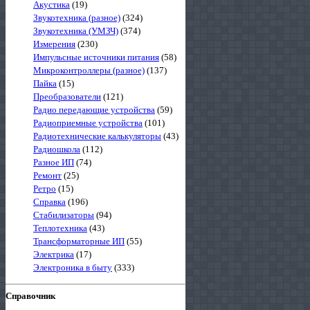
Акустика
(19)
Звукотехника (разное)
(324)
Звукотехника (УМЗЧ)
(374)
Измерения
(230)
Импульсные источники питания
(58)
Микроконтроллеры (разное)
(137)
Пайка
(15)
Преобразователи
(121)
Радио передающие устройства
(59)
Радиоприемные устройства
(101)
Радиотехнические калькуляторы
(43)
Радиошкола
(112)
Разное ИП
(74)
Ремонт
(25)
Ретро
(15)
Справка
(196)
Стабилизаторы
(94)
Теплотехника
(43)
Трансформаторные ИП
(55)
Электрика
(17)
Электроника в быту
(333)
Справочник