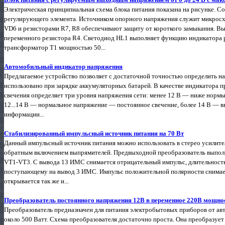
Электрическая принципиальная схема блока питания показана на рисунке. 
регулирующего элемента. Источником опорного напряжения служит микросх
VD6 и резисторами R7, R8 обеспечивают защиту от короткого замыкания. 
переменного резистора R4. Светодиод HL1 выполняет функцию индикатора р
трансформатор T1 мощностью 50...
Автомобильный индикатор напряжения
Предлагаемое устройство позволяет с достаточной точностью определить н
использовано при зарядке аккумуляторных батарей. В качестве индикатора пр
све­чения определяет три уровня напряжения сети: менее 12 В — ниже нор
12...14 В — нормальное напряжение — по­стоянное свечение, более 14 В —
информации...
Стабилизированный импульсный источник питания на 70 Вт
Данный импульсный источник питания можно использовать в стерео усилите
обратным включением выпрямителей. Предвыходной преобразователь выполн
VT1-VT3. С вывода 13 ИМС снимается отрицательный импульс, длительност
поступающему на вывод 3 ИМС. Импульс положительной полярности снимаем
открывается так же и...
Преобразователь постоянного напряжения 12В в переменное 220В мощно
Преобразователь предназначен для питания электробытовых приборов от ав
около 500 Ватт. Схема преобразователя достаточно проста. Она преобразуе