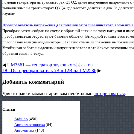
помощи генератора на транзисторах Q1 Q2, далее полученное напряжение с 
выполненные на транзисторах Q3 Q4, где частота делится на два. За делител
служит...
Преобразователь напряжения для питания от гальванического элемента 
Преобразователь собран по схеме с обратной связью по току нагрузки и име
преобразователя отсутствуют базовые обмотки. Выходной ток является ток
преобразователя (на конденсаторе С2) равно сумме напряжений выпрямленно
Устойчивая работа и надежный запуск генератора в этой схеме возможны пр
обратная связь по току...
◀
UM3561 — генератор звуковых эффектов
DC-DC преобразователь 5В в 12В на LM2586
▶
Добавить комментарий
Для отправки комментария вам необходимо
авторизоваться
.
Статьи
Arduino
(450)
Авто-электроника
(64)
Автоматика
(140)