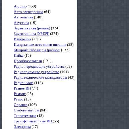
Arduino
(450)
Авто-электроника
(64)
Автоматика
(140)
Акустика
(19)
Звукотехника (разное)
(324)
Звукотехника (УМЗЧ)
(374)
Измерения
(230)
Импульсные источники питания
(58)
Микроконтроллеры (разное)
(137)
Пайка
(15)
Преобразователи
(121)
Радио передающие устройства
(59)
Радиоприемные устройства
(101)
Радиотехнические калькуляторы
(43)
Радиошкола
(112)
Разное ИП
(74)
Ремонт
(25)
Ретро
(15)
Справка
(196)
Стабилизаторы
(94)
Теплотехника
(43)
Трансформаторные ИП
(55)
Электрика
(17)