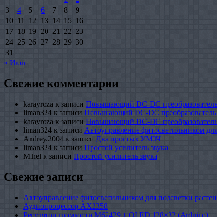
3
4
5
6
7
8
9
10
11
12
13
14
15
16
17
18
19
20
21
22
23
24
25
26
27
28
29
30
31
« Июл
Свежие комментарии
karayroza
к записи
Повышающий DC-DC преобразователь
liman324
к записи
Повышающий DC-DC преобразователь
karayroza
к записи
Повышающий DC-DC преобразователь
liman324
к записи
Автоуправление фитосветильником для
Andrey.2004
к записи
Два простых УМЗЧ
liman324
к записи
Простой усилитель звука
Mihel
к записи
Простой усилитель звука
Свежие записи
Автоуправление фитосветильником для подсветки растен
Аудиопроцессор AX2358
Регулятор громкости M62429 + OLED 128×32 (Arduino)