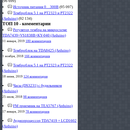
(96 699)
Источник питания 0…300В
(95 097)
Темброблок 5.1 на PT2323 и PT2322
(Arduino)
(92 134)
ТОП 10 - комментарии
Регулятор тембра на микросхеме
TDA7439+VS1838B+KY-040 (Arduino)
11 января, 2019
180 комментариев
Темброблок на TDA8425 (Arduino)
1 ноября, 2018
166 комментариев
Темброблок 5.1 на PT2323 и PT2322
(Arduino)
18 июня, 2019
124 комментария
Часы (DS3231) с будильником
(Arduino)
25 июля, 2018
98 комментариев
FM приемник на TEA5767 (Arduino)
17 января, 2019
78 комментариев
Аудиопроцессор TDA7419 + LCD1602
(Arduino)