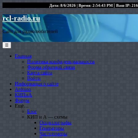
|
Дата: 8/6/2026 | Время: 2:54:43 PM
Ваш IP: 216
rcl-radio.ru
Сайт для радиолюбителей
☰
Главная
Политика конфиденциальности
Форма обратной связи
Карта сайта
Войти
Информация о сайте
Arduino
КИПиА
Форум
Ещё…
Блог
КИП и А — схемы
Осциллографы
Генераторы
Частотомеры