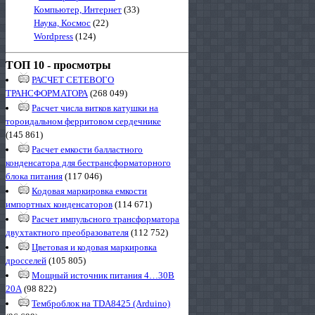
Компьютер, Интернет
(33)
Наука, Космос
(22)
Wordpress
(124)
ТОП 10 - просмотры
РАСЧЕТ СЕТЕВОГО
ТРАНСФОРМАТОРА
(268 049)
Расчет числа витков катушки на
тороидальном ферритовом сердечнике
(145 861)
Расчет емкости балластного
конденсатора для бестрансформаторного
блока питания
(117 046)
Кодовая маркировка емкости
импортных конденсаторов
(114 671)
Расчет импульсного трансформатора
двухтактного преобразователя
(112 752)
Цветовая и кодовая маркировка
дросселей
(105 805)
Мощный источник питания 4…30В
20А
(98 822)
Темброблок на TDA8425 (Arduino)