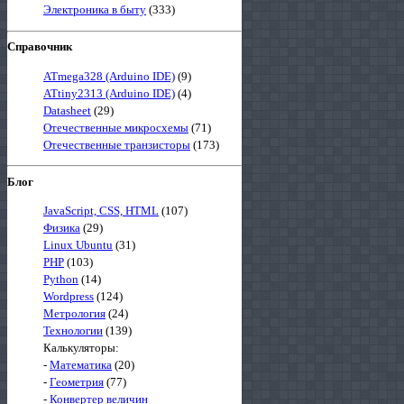
Электроника в быту
(333)
Справочник
ATmega328 (Arduino IDE)
(9)
ATtiny2313 (Arduino IDE)
(4)
Datasheet
(29)
Отечественные микросхемы
(71)
Отечественные транзисторы
(173)
Блог
JavaScript, CSS, HTML
(107)
Физика
(29)
Linux Ubuntu
(31)
PHP
(103)
Python
(14)
Wordpress
(124)
Метрология
(24)
Технологии
(139)
Калькуляторы:
-
Математика
(20)
-
Геометрия
(77)
-
Конвертер величин