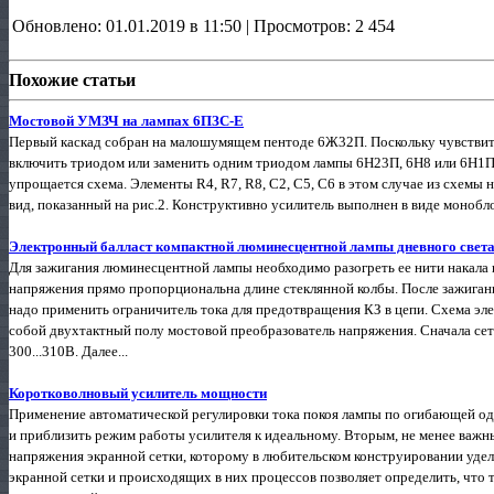
Обновлено: 01.01.2019 в 11:50 | Просмотров: 2 454
Похожие статьи
Мостовой УМЗЧ на лампах 6ПЗС-Е
Первый каскад собран на малошумящем пентоде 6Ж32П. Поскольку чувствите
включить триодом или заменить одним триодом лампы 6Н23П, 6Н8 или 6Н1П.
упрощается схема. Элементы R4, R7, R8, С2, C5, C6 в этом случае из схемы 
вид, показанный на рис.2. Конструктивно усилитель выполнен в виде монобло
Электронный балласт компактной люминесцентной лампы дневного све
Для зажигания люминесцентной лампы необходимо разогреть ее нити накала 
напряжения прямо пропорциональна длине стеклянной колбы. После зажигани
надо применить ограничитель тока для предотвращения КЗ в цепи. Схема эл
собой двухтактный полу мостовой преобразователь напряжения. Сначала се
300...310В. Далее...
Коротковолновый усилитель мощности
Применение автоматической регулировки тока покоя лампы по огибающей одн
и приблизить режим работы усилителя к идеальному. Вторым, не менее важны
напряжения экранной сетки, которому в любительском конструировании удел
экранной сетки и происходящих в них процессов позволяет определить, что 