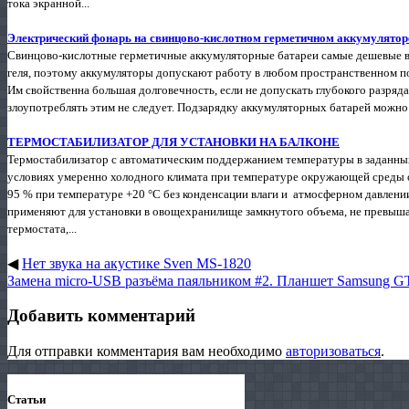
тока экранной...
Электрический фонарь на свинцово-кислотном герметичном аккумулятор
Свинцово-кислотные герметичные аккумуляторные батареи самые дешевые в н
геля, поэтому аккумуляторы допускают работу в любом пространственном п
Им свойственна большая долговечность, если не допускать глубокого разряда
злоупотреблять этим не следует. Подзарядку аккумуляторных батарей можно 
ТЕРМОСТАБИЛИЗАТОР ДЛЯ УСТАНОВКИ НА БАЛКОНЕ
Термостабилизатор с автоматическим поддержанием температуры в заданных
условиях умеренно холодного климата при температуре окружающей среды от
95 % при температуре +20 °С без конденсации влаги и атмосферном давлении 
применяют для установки в овощехранилище замкнутого объема, не превыша
термостата,...
◀
Нет звука на акустике Sven MS-1820
Замена micro-USB разъёма паяльником #2. Планшет Samsung G
Добавить комментарий
Для отправки комментария вам необходимо
авторизоваться
.
Статьи