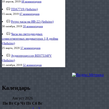
10 апреля, 2019
68 комментариев
TDA7719 (Arduino)
15 июля, 2019
67 комментариев
Ретро часы на ИВ-22 (Arduino)
30 октября, 2019
59 комментариев
Часы на светодиодных
семисегментных индикаторах 1,8 дюйма
(Arduino)
25 марта, 2020
57 комментариев
Аудиопроцессор BD37534FV
(Arduino)
11 октября, 2019
52 комментария
Календарь
Август 2026
Пн
Вт
Ср
Чт
Пт
Сб
Вс
1
2