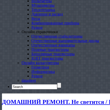
Вольтметры
Мультиметры
Теплотехника
Давление и расход
Весы
Комбинированные приборы
Разное
Онлайн справочники
Отечественные стабилитроны
Отечественные выпрямительные диоды
Отечественные варикапы
Полевые транзисторы
Биполярные транзисторы
IGBT транзисторы
Онлайн калькуляторы
Геометрия
Информатика
Разное
datasheet
Search
for:
ДОМАШНИЙ РЕМОНТ. Не светится / Га