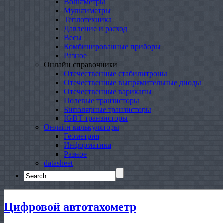
Вольтметры
Мультиметры
Теплотехника
Давление и расход
Весы
Комбинированные приборы
Разное
Онлайн справочники
Отечественные стабилитроны
Отечественные выпрямительные диоды
Отечественные варикапы
Полевые транзисторы
Биполярные транзисторы
IGBT транзисторы
Онлайн калькуляторы
Геометрия
Информатика
Разное
datasheet
Search
for:
Цифровой автотахометр