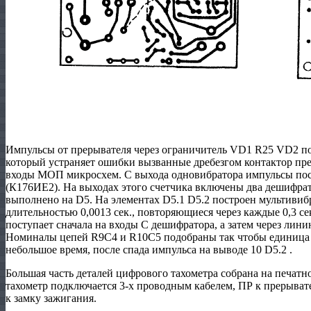
Импульсы от прерывателя через ограничитель VD1 R25 VD2 п
который устраняет ошибки вызванные дребезгом контактор пр
входы МОП микросхем. С выхода одновибратора импульсы пос
(К176ИЕ2). На выходах этого счетчика включены два дешифрат
выполнено на D5. На элементах D5.1 D5.2 построен мультиви
длительностью 0,0013 сек., повторяющиеся через каждые 0,3 се
поступает сначала на входы С дешифратора, а затем через лини
Номиналы цепей R9C4 и R10C5 подобраны так чтобы единица н
небольшое время, после спада импульса на выводе 10 D5.2 .
Большая часть деталей цифрового тахометра собрана на печат
тахометр подключается 3-х проводным кабелем, ПР к прерыв
к замку зажигания.