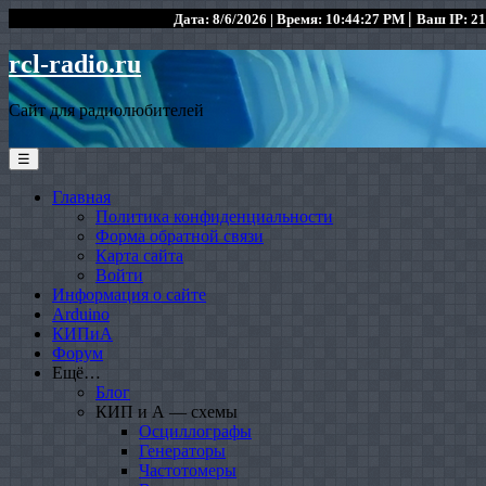
|
Дата: 8/6/2026 | Время: 10:44:27 PM
Ваш IP: 21
rcl-radio.ru
Сайт для радиолюбителей
☰
Главная
Политика конфиденциальности
Форма обратной связи
Карта сайта
Войти
Информация о сайте
Arduino
КИПиА
Форум
Ещё…
Блог
КИП и А — схемы
Осциллографы
Генераторы
Частотомеры