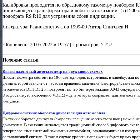
Калибровка проводится по образцовому тахометру подбором R1
понижающего трансформатора и добиться показаний 15 (1500 
подобрать R9 R10 для устранения сбоев индикации.
Литература: Радиоконструктор 1999-09 Автор Снигерев И.
Обновлено: 20.05.2022 в 19:57 | Просмотров: 5 757
Похожие статьи
Квазианалоговый автотахометр на двух микросхемах
Шкала тахометра состоит из 10-и светодиодов, встроенных в линейку, или п
длина которой зависит от частоты вращения каленвала. Быстродействие шка
из элементов D1.1 D1.2 и построен так что бы через каждые 0,043 секунды п
Это достигнуто включению VD1R3 - цепь которая сокращает длительность по
импульсы...
Цифровой счетчик оборотов двигателя для автомобиля
Счетчик оборотов двигателя (скорости вращения коленчатого вала) можно исп
двигателем. В счетчике используется традиционный способ цифрового счета
генерированных системой зажигания автомобиля, заключающийся в измерен
составляющей сигнала. В таком случае уровень напряжения будет прямо про