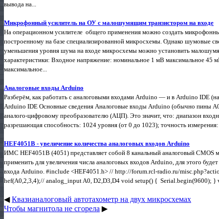
вывода на...
Микрофонный усилитель на ОУ с малошумящим транзистором на входе
На операционном усилителе общего применения можно создать микрофонны
построенному на базе специализированной микросхемы. Однако шумовые сво
уменьшения уровня шума на входе микросхемы можно установить малошумя
характеристики: Входное напряжение: номинальное 1 мВ максимальное 45 
максимальное...
Аналоговые входы Arduino
Разберём, как работать с аналоговыми входами Arduino — и в Arduino IDE (н
Arduino IDE Основные сведения Аналоговые входы Arduino (обычно пины A
аналого‑цифровому преобразователю (АЦП). Это значит, что: диапазон входн
разрешающая способность: 1024 уровня (от 0 до 1023); точность измерения: 
HEF4051B - увеличение количества аналоговых входов Arduino
ИМС HEF4051B (4051) представляет собой 8 канальный аналоговый CMOS м
применить для увеличения числа аналоговых входов Arduino, для этого буде
входа Arduino. #include <HEF4051.h> // http://forum.rcl-radio.ru/misc.ph
hef(A0,2,3,4);// analog_input A0, D2,D3,D4 void setup() { Serial.begin(9600); } v
◀
Квазианалоговый автотахометр на двух микросхемах
Чтобы магнитола не сгорела
▶