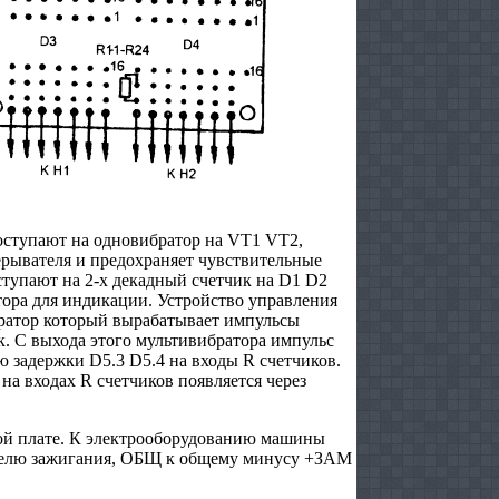
оступают на одновибратор на VT1 VT2,
ерывателя и предохраняет чувствительные
тупают на 2-х декадный счетчик на D1 D2
ора для индикации. Устройство управления
братор который вырабатывает импульсы
к. С выхода этого мультивибратора импульс
ю задержки D5.3 D5.4 на входы R счетчиков.
а входах R счетчиков появляется через
ной плате. К электрооборудованию машины
ателю зажигания, ОБЩ к общему минусу +ЗАМ