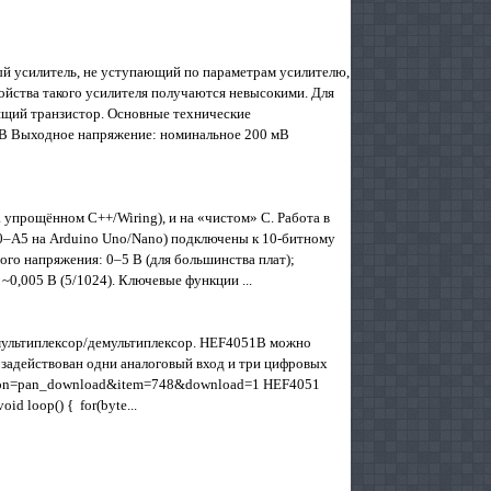
й усилитель, не уступающий по параметрам усилителю,
йства такого усилителя получаются невысокими. Для
щий транзистор. Основные технические
мВ Выходное напряжение: номинальное 200 мВ
а упрощённом C++/Wiring), и на «чистом» C. Работа в
0–A5 на Arduino Uno/Nano) подключены к 10‑битному
ого напряжения: 0–5 В (для большинства плат);
~0,005 В (5/1024). Ключевые функции ...
ультиплексор/демультиплексор. HEF4051B можно
т задействован одни аналоговый вход и три цифровых
p?action=pan_download&item=748&download=1 HEF4051
oid loop() { for(byte...