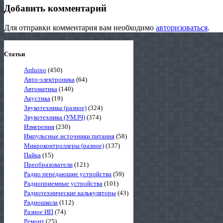
Добавить комментарий
Для отправки комментария вам необходимо
авторизоваться
.
Статьи
Arduino
(450)
Авто-электроника
(64)
Автоматика
(140)
Акустика
(19)
Звукотехника (разное)
(324)
Звукотехника (УМЗЧ)
(374)
Измерения
(230)
Импульсные источники питания
(58)
Микроконтроллеры (разное)
(137)
Пайка
(15)
Преобразователи
(121)
Радио передающие устройства
(59)
Радиоприемные устройства
(101)
Радиотехнические калькуляторы
(43)
Радиошкола
(112)
Разное ИП
(74)
Ремонт
(25)