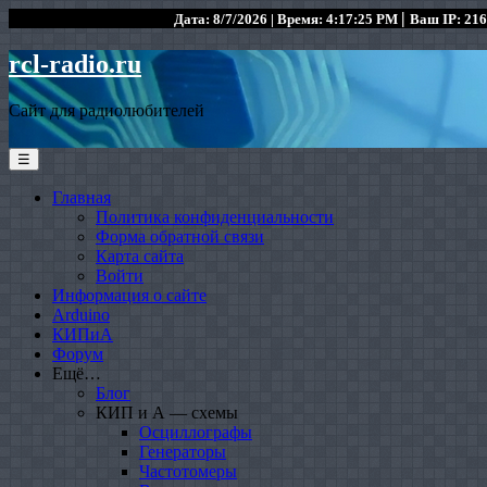
|
Дата: 8/7/2026 | Время: 4:17:25 PM
Ваш IP: 216
rcl-radio.ru
Сайт для радиолюбителей
☰
Главная
Политика конфиденциальности
Форма обратной связи
Карта сайта
Войти
Информация о сайте
Arduino
КИПиА
Форум
Ещё…
Блог
КИП и А — схемы
Осциллографы
Генераторы
Частотомеры