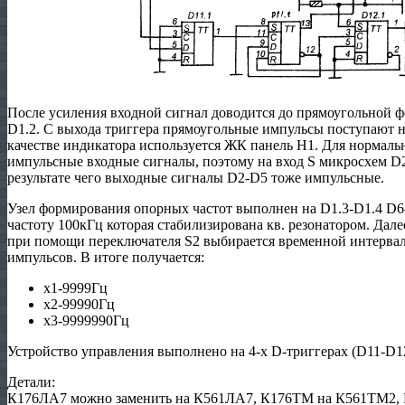
После усиления входной сигнал доводится до прямоугольной 
D1.2. С выхода триггера прямоугольные импульсы поступают н
качестве индикатора используется ЖК панель Н1. Для нормал
импульсные входные сигналы, поэтому на вход S микросхем D2
результате чего выходные сигналы D2-D5 тоже импульсные.
Узел формирования опорных частот выполнен на D1.3-D1.4 D6
частоту 100кГц которая стабилизирована кв. резонатором. Дале
при помощи переключателя S2 выбирается временной интервал
импульсов. В итоге получается:
х1-9999Гц
х2-99990Гц
х3-9999990Гц
Устройство управления выполнено на 4-х D-триггерах (D11-D1
Детали:
К176ЛА7 можно заменить на К561ЛА7, К176ТМ на К561ТМ2,