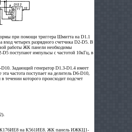
формы при помощи триггера Шмитта на D1.1
а вход четырех разрядного счетчика D2-D5. В
ьной работы ЖК панели необходимы
-D5 поступают импульсы с частотой 10кГц, в
-D10. Задающий генератор D1.3-D1.4 имеет
е эта частота поступает на делитель D6-D10,
 в течении которого происходит подсчет
2).
 К176ИЕ8 на К561ИЕ8. ЖК панель ИЖКЦ1-