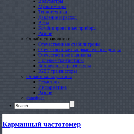
Вольтметры
Мультиметры
Теплотехника
Давление и расход
Весы
Комбинированные приборы
Разное
Онлайн справочники
Отечественные стабилитроны
Отечественные выпрямительные диоды
Отечественные варикапы
Полевые транзисторы
Биполярные транзисторы
IGBT транзисторы
Онлайн калькуляторы
Геометрия
Информатика
Разное
datasheet
Search
for:
Карманный частотомер