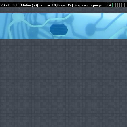
.73.216.250 |
Online(53) - гости: 18,боты: 35
| Загрузка сервера: 0.54
:
:
:
:
:
:
:
:
:
:
:
: