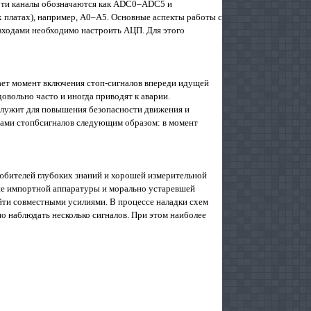
 Эти каналы обозначаются как ADC0–ADC5 и
х платах), например, A0–A5. Основные аспекты работы с
входами необходимо настроить АЦП. Для этого
ает момент включения стоп-сигналов впереди идущей
овольно часто и иногда приводят к аварии.
 служит для повышения безопасности движения и
пами стоп6сигналов следующим образом: в момент
юбителей глубоких знаний и хорошей измерительной
зне импортной аппаратуры и морально устаревшей
йти совместными усилиями. В процессе наладки схем
 наблюдать несколько сигналов. При этом наиболее