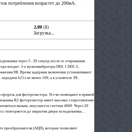
ток потребления возрастет до 200мА.
2,00
(
1
)
Загрузка...
дильника через 5...30 секунд после ее открывания.
тора входит: 2-а мультивибратора DD1.1 DD1.3,
пряжения 9В. Время задержки включения устанавливают
передачи h21э не менее 100, а в усилителе ЗЧ...
 прорезь для фоторезистора. Уст-во помещают в прямой
дильника R2 фоторезистор имеет высокое сопротивление
ановиться малым, запускается счетчик 4060. Через 20
сс повторяется до закрытия двери холодильника....
о преобразователя (АЦП), которые позволяют