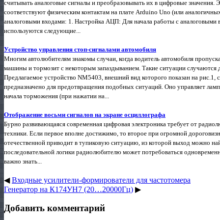
считывать аналоговые сигналы и преобразовывать их в цифровые значения.
соответствуют физическим контактам на плате Arduino Uno (или аналогичны
аналоговыми входами: 1. Настройка АЦП: Для начала работы с аналоговыми 
используются следующие...
Устройство управления стоп-сигналами автомобиля
Многим автолюбителям знакомы случаи, когда водитель автомобиля пропуск
машины и тормозит с некоторым запаздыванием. Такие ситуации случаются д
Предлагаемое устройство NM5403, внешний вид которого показан на рис.1,
предназначено для предотвращения подобных ситуаций. Оно управляет лам
начала торможения (при нажатии на...
Отображение восьми сигналов на экране осциллографа
Бурно развивающаяся современная цифровая электроника требует от радиол
техники. Если первое вполне достижимо, то второе при огромной дорогови
отечественной приводит в тупиковую ситуацию, из которой выход можно на
последовательной логики радиолюбителю может потребоваться одновременно
важно знать...
◀
Входные усилители-формирователи для частотомера
Генератор на К174УН7 (20…20000Гц)
▶
Добавить комментарий