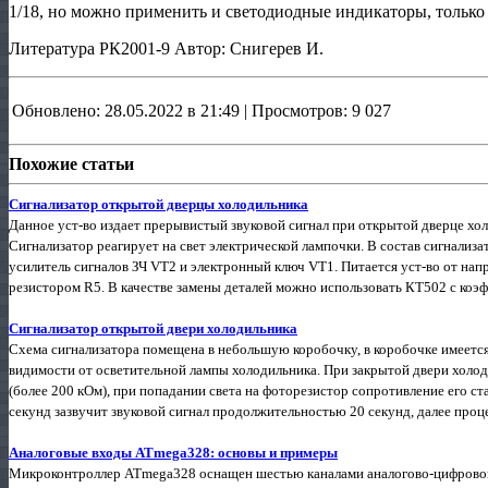
1/18, но можно применить и светодиодные индикаторы, только 
Литература РК2001-9 Автор: Снигерев И.
Обновлено: 28.05.2022 в 21:49 | Просмотров: 9 027
Похожие статьи
Сигнализатор открытой дверцы холодильника
Данное уст-во издает прерывистый звуковой сигнал при открытой дверце холо
Сигнализатор реагирует на свет электрической лампочки. В состав сигнализа
усилитель сигналов ЗЧ VT2 и электронный ключ VT1. Питается уст-во от на
резистором R5. В качестве замены деталей можно использовать КТ502 с коэф. 
Сигнализатор открытой двери холодильника
Схема сигнализатора помещена в небольшую коробочку, в коробочке имеется
видимости от осветительной лампы холодильника. При закрытой двери холо
(более 200 кОм), при попадании света на фоторезистор сопротивление его ст
секунд зазвучит звуковой сигнал продолжительностью 20 секунд, далее проце
Аналоговые входы ATmega328: основы и примеры
Микроконтроллер ATmega328 оснащен шестью каналами аналогово-цифровог