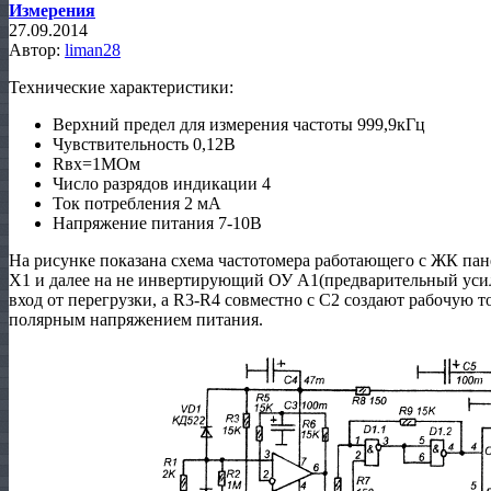
Измерения
27.09.2014
Автор:
liman28
Технические характеристики:
Верхний предел для измерения частоты 999,9кГц
Чувствительность 0,12В
Rвх=1МОм
Число разрядов индикации 4
Ток потребления 2 мА
Напряжение питания 7-10В
На рисунке показана схема частотомера работающего с ЖК пан
Х1 и далее на не инвертирующий ОУ А1(предварительный ус
вход от перегрузки, а R3-R4 совместно с С2 создают рабочую т
полярным напряжением питания.