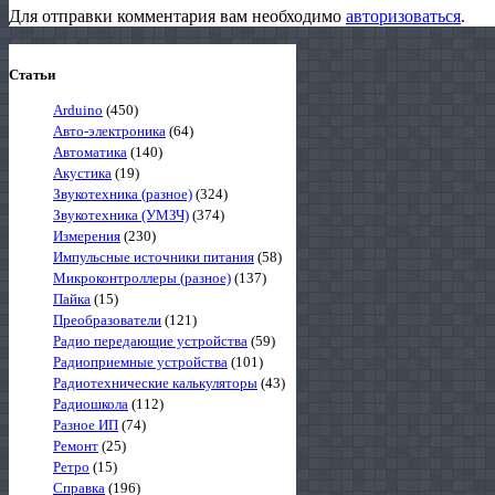
Для отправки комментария вам необходимо
авторизоваться
.
Статьи
Arduino
(450)
Авто-электроника
(64)
Автоматика
(140)
Акустика
(19)
Звукотехника (разное)
(324)
Звукотехника (УМЗЧ)
(374)
Измерения
(230)
Импульсные источники питания
(58)
Микроконтроллеры (разное)
(137)
Пайка
(15)
Преобразователи
(121)
Радио передающие устройства
(59)
Радиоприемные устройства
(101)
Радиотехнические калькуляторы
(43)
Радиошкола
(112)
Разное ИП
(74)
Ремонт
(25)
Ретро
(15)
Справка
(196)