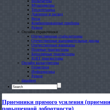
Вольтметры
Мультиметры
Теплотехника
Давление и расход
Весы
Комбинированные приборы
Разное
Онлайн справочники
Отечественные стабилитроны
Отечественные выпрямительные диоды
Отечественные варикапы
Полевые транзисторы
Биполярные транзисторы
IGBT транзисторы
Онлайн калькуляторы
Геометрия
Информатика
Разное
datasheet
Search
for:
Приемники прямого усиления (приемн
повышенной добротности)