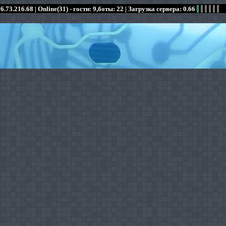
6.73.216.68 |
Online(31) - гости: 9,боты: 22
| Загрузка сервера: 0.66
:
:
:
:
:
:
:
:
:
:
:
: