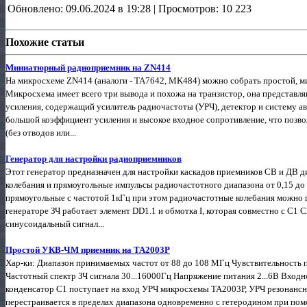
Обновлено: 09.06.2024 в 19:28 | Просмотров: 10 223
Похожие статьи
Миниатюрный радиоприемник на ZN414
На микросхеме ZN414 (аналоги - TA7642, MK484) можно собрать простой,
Микросхема имеет всего три вывода и похожа на транзистор, она представл
усиления, содержащий усилитель радиочастоты (УРЧ), детектор и систему а
большой коэффициент усиления и высокое входное сопротивление, что позво
(без отводов или...
Генератор для настройки радиоприемников
Этот генератор предназначен для настройки каскадов приемников CВ и ДВ 
колебания и прямоугольные импульсы радиочастотного диапазона от 0,15 до 
прямоугольные с частотой 1кГц при этом радиочастотные колебания можно 
генераторе ЗЧ работает элемент DD1.1 и обмотка I, которая совместно с С1 
синусоидальный сигнал...
Простой УКВ-ЧМ приемник на ТА2003Р
Хар-ки: Диапазон принимаемых частот от 88 до 108 МГц Чувствительность 
Частотный спектр ЗЧ сигнала 30...16000Гц Напряжение питания 2...6В Входн
конденсатор С1 поступает на вход УРЧ микросхемы ТА2003Р, УРЧ резонанс
перестраивается в пределах диапазона одновременно с гетеродином при по