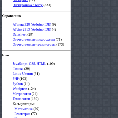
Электроника в быту
(333)
Справочник
ATmega328 (Arduino IDE)
(9)
ATtiny2313 (Arduino IDE)
(4)
Datasheet
(29)
Отечественные микросхемы
(71)
Отечественные транзисторы
(173)
Блог
JavaScript, CSS, HTML
(109)
Физика
(29)
Linux Ubuntu
(31)
PHP
(103)
Python
(14)
Wordpress
(124)
Метрология
(24)
Технологии
(139)
Калькуляторы:
-
Математика
(20)
-
Геометрия
(77)