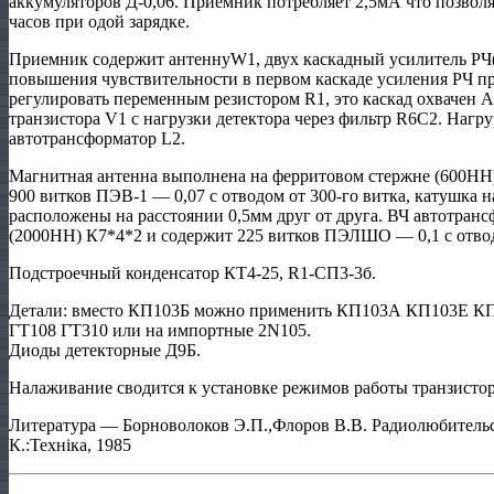
аккумуляторов Д-0,06. Приемник потребляет 2,5мА что позвол
часов при одой зарядке.
Приемник содержит антеннуW1, двух каскадный усилитель РЧ(
повышения чувствительности в первом каскаде усиления РЧ 
регулировать переменным резистором R1, это каскад охвачен А
транзистора V1 с нагрузки детектора через фильтр R6C2. Нагру
автотрансформатор L2.
Магнитная антенна выполнена на ферритовом стержне (600НН)
900 витков ПЭВ-1 — 0,07 с отводом от 300-го витка, катушка 
расположены на расстоянии 0,5мм друг от друга. ВЧ автотран
(2000НН) К7*4*2 и содержит 225 витков ПЭЛШО — 0,1 с отвод
Подстроечный конденсатор КТ4-25, R1-СП3-3б.
Детали: вместо КП103Б можно применить КП103А КП103Е КП
ГТ108 ГТ310 или на импортные 2N105.
Диоды детекторные Д9Б.
Налаживание сводится к установке режимов работы транзистор
Литература — Борноволоков Э.П.,Флоров В.В. Радиолюбительск
К.:Технiка, 1985