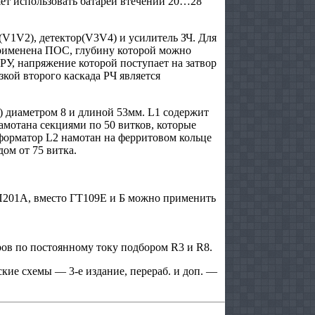
яет использовать батареи втечении 20…28
V1V2), детектор(V3V4) и усилитель ЗЧ. Для
применена ПОС, глубину которой можно
РУ, напряжение которой поступает на затвор
зкой второго каскада РЧ является
 диаметром 8 и длиной 53мм. L1 содержит
намотана секциями по 50 витков, которые
сформатор L2 намотан на ферритовом кольце
ом от 75 витка.
201А, вместо ГТ109Е и Б можно применить
ов по постоянному току подбором R3 и R8.
ие схемы — 3-е издание, перераб. и доп. —