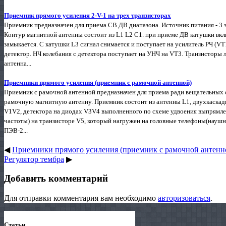
Приемник прямого усиления 2-V-1 на трех транзисторах
Приемник предназначен для приема СВ ДВ диапазона. Источник питания - 3 э
Контур магнитной антенны состоит из L1 L2 C1. при приеме ДВ катушки вкл
замыкается. С катушки L3 сигнал снимается и поступает на усилитель РЧ (VT
детектор. НЧ колебания с детектора поступает на УНЧ на VT3. Транзисторы
антенна...
Приемники прямого усиления (приемник с рамочной антенной)
Приемник с рамочной антенной предназначен для приема ради вещательных 
рамочную магнитную антенну. Приемник состоит из антенны L1, двухкаскад
V1V2, детектора на диодах V3V4 выполненного по схеме удвоения выпрямлен
частоты) на транзисторе V5, который нагружен на головные телефоны(наушни
ПЭВ-2...
◀
Приемники прямого усиления (приемник с рамочной антенн
Регулятор тембра
▶
Добавить комментарий
Для отправки комментария вам необходимо
авторизоваться
.
Статьи