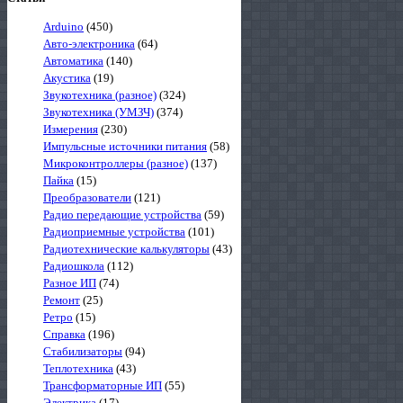
Arduino
(450)
Авто-электроника
(64)
Автоматика
(140)
Акустика
(19)
Звукотехника (разное)
(324)
Звукотехника (УМЗЧ)
(374)
Измерения
(230)
Импульсные источники питания
(58)
Микроконтроллеры (разное)
(137)
Пайка
(15)
Преобразователи
(121)
Радио передающие устройства
(59)
Радиоприемные устройства
(101)
Радиотехнические калькуляторы
(43)
Радиошкола
(112)
Разное ИП
(74)
Ремонт
(25)
Ретро
(15)
Справка
(196)
Стабилизаторы
(94)
Теплотехника
(43)
Трансформаторные ИП
(55)
Электрика
(17)