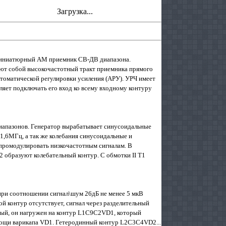
Загрузка...
 миниатюрный АМ приемник СВ-ДВ диапазона.
яют собой высокочастотный тракт приемника прямого
втоматической регулировки усиления (АРУ). УРЧ имеет
ляет подключать его вход ко всему входному контуру
диапазонов. Генератор вырабатывает синусоидальные
1,6МГц, а так же колебания синусоидальные и
промодулировать низкочастотным сигналам. В
С2 образуют колебательный контур. С обмотки II Т1
при соотношении сигнал\шум 26дБ не менее 5 мкВ
ой контур отсутствует, сигнал через разделительный
ный, он нагружен на контур L1C9C2VD1, который
мощи варикапа VD1. Гетеродинный контур L2C3C4VD2...