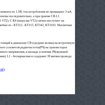
лемента по 1,5В, ток потребления не превышает 3 мА.
ючены последовательно, а при приеме СВ L1
1 VT2). С R4 (нагрузка VT2) сигнал поступает на
 любые из - КТ312...КТ315, КТ342, КТ3102. Магнитная
станций в диапазоне СВ (средние волны) на встроенную
ного усилителя радиочастоты(РЧ) на транзисторах
ного напряжения, и каскада усиления ЗЧ(звуковой
ки). L1 - бескаркасная и содержит 39 витков провода
ой)