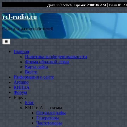
|
Дата: 8/8/2026 | Время: 2:08:36 AM
Ваш IP: 21
rcl-radio.ru
Сайт для радиолюбителей
☰
Главная
Политика конфиденциальности
Форма обратной связи
Карта сайта
Войти
Информация о сайте
Arduino
КИПиА
Форум
Ещё…
Блог
КИП и А — схемы
Осциллографы
Генераторы
Частотомеры