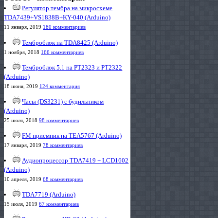
Регулятор тембра на микросхеме
TDA7439+VS1838B+KY-040 (Arduino)
11 января, 2019
180 комментариев
Темброблок на TDA8425 (Arduino)
1 ноября, 2018
166 комментариев
Темброблок 5.1 на PT2323 и PT2322
(Arduino)
18 июня, 2019
124 комментария
Часы (DS3231) с будильником
(Arduino)
25 июля, 2018
98 комментариев
FM приемник на TEA5767 (Arduino)
17 января, 2019
78 комментариев
Аудиопроцессор TDA7419 + LCD1602
(Arduino)
10 апреля, 2019
68 комментариев
TDA7719 (Arduino)
15 июля, 2019
67 комментариев