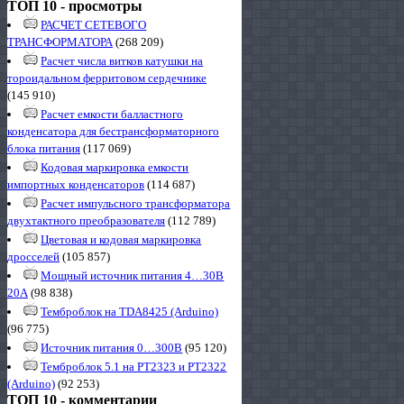
ТОП 10 - просмотры
РАСЧЕТ СЕТЕВОГО
ТРАНСФОРМАТОРА
(268 209)
Расчет числа витков катушки на
тороидальном ферритовом сердечнике
(145 910)
Расчет емкости балластного
конденсатора для бестрансформаторного
блока питания
(117 069)
Кодовая маркировка емкости
импортных конденсаторов
(114 687)
Расчет импульсного трансформатора
двухтактного преобразователя
(112 789)
Цветовая и кодовая маркировка
дросселей
(105 857)
Мощный источник питания 4…30В
20А
(98 838)
Темброблок на TDA8425 (Arduino)
(96 775)
Источник питания 0…300В
(95 120)
Темброблок 5.1 на PT2323 и PT2322
(Arduino)
(92 253)
ТОП 10 - комментарии