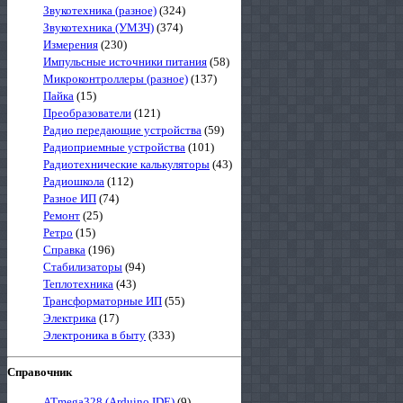
Звукотехника (разное)
(324)
Звукотехника (УМЗЧ)
(374)
Измерения
(230)
Импульсные источники питания
(58)
Микроконтроллеры (разное)
(137)
Пайка
(15)
Преобразователи
(121)
Радио передающие устройства
(59)
Радиоприемные устройства
(101)
Радиотехнические калькуляторы
(43)
Радиошкола
(112)
Разное ИП
(74)
Ремонт
(25)
Ретро
(15)
Справка
(196)
Стабилизаторы
(94)
Теплотехника
(43)
Трансформаторные ИП
(55)
Электрика
(17)
Электроника в быту
(333)
Справочник
ATmega328 (Arduino IDE)
(9)