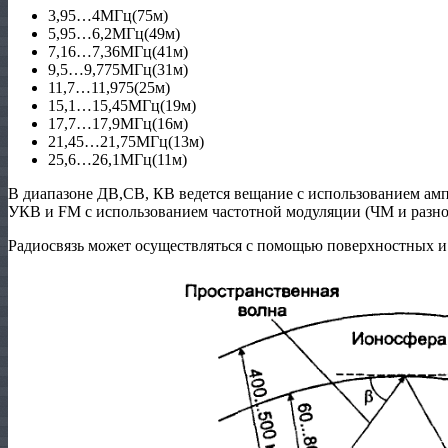
3,95…4МГц(75м)
5,95…6,2МГц(49м)
7,16…7,36МГц(41м)
9,5…9,775МГц(31м)
11,7…11,975(25м)
15,1…15,45МГц(19м)
17,7…17,9МГц(16м)
21,45…21,75МГц(13м)
25,6…26,1МГц(11м)
В диапазоне ДВ,СВ, КВ ведется вещание с использованием амп
УКВ и FM с использованием частотной модуляции (ЧМ и разно
Радиосвязь может осуществляться с помощью поверхностных и