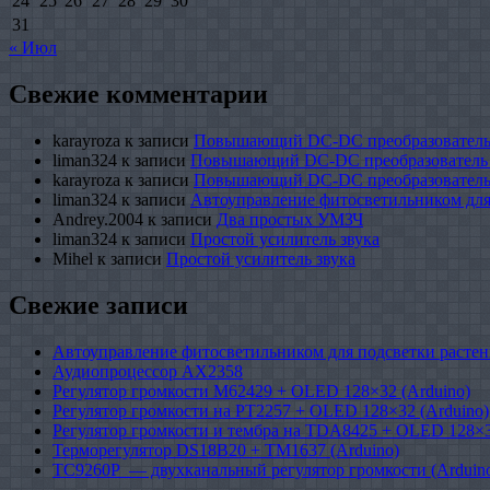
24
25
26
27
28
29
30
31
« Июл
Свежие комментарии
karayroza
к записи
Повышающий DC-DC преобразователь
liman324
к записи
Повышающий DC-DC преобразователь
karayroza
к записи
Повышающий DC-DC преобразователь
liman324
к записи
Автоуправление фитосветильником для
Andrey.2004
к записи
Два простых УМЗЧ
liman324
к записи
Простой усилитель звука
Mihel
к записи
Простой усилитель звука
Свежие записи
Автоуправление фитосветильником для подсветки растен
Аудиопроцессор AX2358
Регулятор громкости M62429 + OLED 128×32 (Arduino)
Регулятор громкости на PT2257 + OLED 128×32 (Arduino)
Регулятор громкости и тембра на TDA8425 + OLED 128×3
Терморегулятор DS18B20 + TM1637 (Arduino)
TC9260P — двухканальный регулятор громкости (Arduin