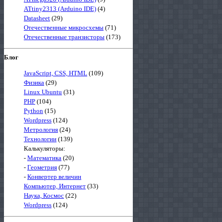
ATtiny2313 (Arduino IDE)
(4)
Datasheet
(29)
Отечественные микросхемы
(71)
Отечественные транзисторы
(173)
Блог
JavaScript, CSS, HTML
(109)
Физика
(29)
Linux Ubuntu
(31)
PHP
(104)
Python
(15)
Wordpress
(124)
Метрология
(24)
Технологии
(139)
Калькуляторы:
-
Математика
(20)
-
Геометрия
(77)
-
Конвертер величин
Компьютер, Интернет
(33)
Наука, Космос
(22)
Wordpress
(124)