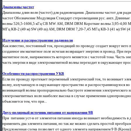
Диапазоны частот
Диапазоны длин волн (частот) для радиовещания. Диапазоны частот для рад
частот Обозначение Модуляция Стандарт стереовещания рус. англ. Длинн
волны 526,5-1606,5 кГц СВ MW АМ, DRM DRM Короткие волны 3,95-4,00 М
МГц КВ-2 (49 м) SW (49 m) АМ, DRM DRM 7,20-7,45 МГц КВ-3 (41 м) SW (41
Излучение и распространение радиоволн
Как известно, постоянный ток, проходящий по проводу создает вокруг него п
созданное им магнитное поле исчезая возвращает энергию в провод. При пер
магнитное поле, напряженность которого меняется с частотой тока. Часть эн
часть энергии в виде электромагнитной волны переходит в окружающее прост
Особенности распространения УКВ
Если по проводу протекает переменный электрический ток, то возникает эл
волну, излучающую в окружающее пространство и распространяющуюся во в
возникающей волны пропорционально быстроте изменения электрического ил
электромагнитных волн наиболее высока в случае применения однопроводной
объясняется тем, что при...
Двух-полярный источник питания от напряжения 9В
При питании уст-в от элементов питания иногда возникает необходимость 
применить два элемента питания, но так же можно сделать простой преобраз
Предложенная схема позволяет от одного элемента напряжением 9 В (Крона)