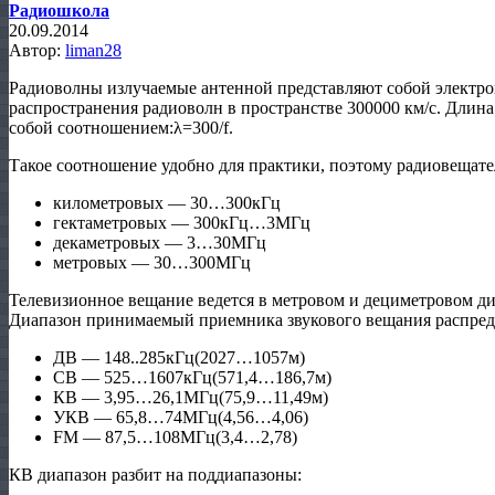
Радиошкола
20.09.2014
Автор:
liman28
Радиоволны излучаемые антенной представляют собой электро
распространения радиоволн в пространстве 300000 км/с. Длина 
собой соотношением:λ=300/f.
Такое соотношение удобно для практики, поэтому радиовещате
километровых — 30…300кГц
гектаметровых — 300кГц…3МГц
декаметровых — 3…30МГц
метровых — 30…300МГц
Телевизионное вещание ведется в метровом и дециметровом д
Диапазон принимаемый приемника звукового вещания распреде
ДВ — 148..285кГц(2027…1057м)
СВ — 525…1607кГц(571,4…186,7м)
КВ — 3,95…26,1МГц(75,9…11,49м)
УКВ — 65,8…74МГц(4,56…4,06)
FM — 87,5…108МГц(3,4…2,78)
КВ диапазон разбит на поддиапазоны: