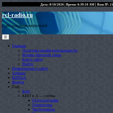
|
Дата: 8/10/2026 | Время: 6:39:10 AM
Ваш IP: 21
rcl-radio.ru
Сайт для радиолюбителей
☰
Главная
Политика конфиденциальности
Форма обратной связи
Карта сайта
Войти
Информация о сайте
Arduino
КИПиА
Форум
Ещё…
Блог
КИП и А — схемы
Осциллографы
Генераторы
Частотомеры