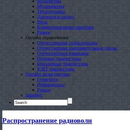
Вольтметры
Мультиметры
Теплотехника
Давление и расход
Весы
Комбинированные приборы
Разное
Онлайн справочники
Отечественные стабилитроны
Отечественные выпрямительные диоды
Отечественные варикапы
Полевые транзисторы
Биполярные транзисторы
IGBT транзисторы
Онлайн калькуляторы
Геометрия
Информатика
Разное
datasheet
Search
for:
Распространение радиоволн