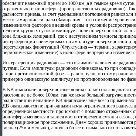
обеспечит надежный прием до 1000 км, а в темное время суток 
отраженных от ионосферы (пространственных радиоволн). Так
дальности приема, за счет уменьшения поглощения радиоволн 
место замирание сигнала (Замирания – это снижение уровня си
изменениями факторов внешней среды и условий распространен
течении круглых суток доминирует поле поверхностной волны,
зона ближних замираний, где с наступлением темноты принима
интерференции соизмеримых по амплитуде поверхностной и пр
нерегулярных флюктуаций (Флуктуация — термин, характери
периодическое изменение) в ионосфере непрерывно изменяет с
Интерференция радиоволн — это взаимное наложение радиово
путями. Если амплитуды радиоволн одинаковы, то при совпаде
а при противоположной фазе — равно нулю, поэтому радиово
примерно одинаковую амплитуду но противоположные по фазе
В КВ диапазоне поверхностные волны сильно поглощаются по
расстояние не более 100км, так же из-за большой загруженност
радиостанций вещание в КВ диапазоне чаще всего применимо 
ДВ оказываются не пригодными из-за ограниченного радиуса д
определенной местности происходит с помощью отраженных о
ионосферы меняется в зависимости от времени суток и сезона
поляризационное происхождение. Днем хорошо принимаются р
волнах(25м и меньше), а ночью более оптимально использовать 