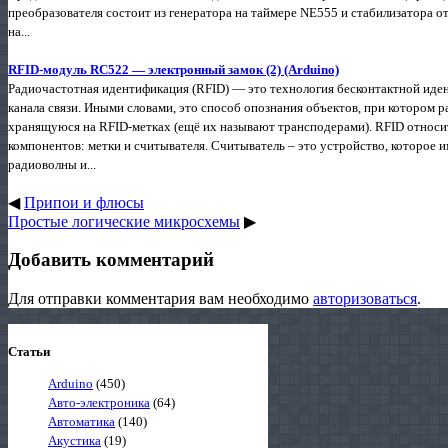
преобразователя состоит из генератора на таймере NE555 и стабилизатора 
на...
RFID-модуль RC522 — электронный замок (2) (Arduino)
Радиочастотная идентификация (RFID) — это технология бесконтактной ид
канала связи. Иными словами, это способ опознания объектов, при которо
хранящуюся на RFID-метках (ещё их называют трансподерами). RFID относит
компонентов: метки и считывателя. Считыватель – это устройство, которое и
радиоволны и...
◀
Припои и флюсы
Простые логические микросхемы
▶
Добавить комментарий
Для отправки комментария вам необходимо
авторизоваться
.
Статьи
Arduino
(450)
Авто-электроника
(64)
Автоматика
(140)
Акустика
(19)