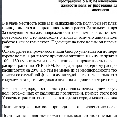
В начале местность ровная и напряженность поля убывает плав
приподнимается и напряженность поля растет. За холмом напряж
За следующим холмом напряженность поля немного выше, чем 
поверхностью. Это происходит благодаря тому что данный хо
работает как ретранслятор. Падающие на него волны он переизл
тени.
Однако далее напряженность поля быстро уменьшается по мере 
короче волна. При высоте приемной антенны 10..20м напряжен
100…150 км очень мала по сравнению с напряженность поля п
распространению УКВ и FM. Благодаря тропосферному распро
расширяется на 20%. Но тем не менее из-за неоднородности т
приема со случайной фазой и амплитудой, что часто вызывает 
излучаемая энергия метрового диапазона проникает через толщ
Большая неоднородность поля в различных точках приема обу
волн отраженных от различных препятствий, пример этого расп
Уровень отраженных сигналов в пределах города может составл
Наличие отраженных волн приводит так же к изменению поляр
Поляризация — для электромагнитных волн это явление напра