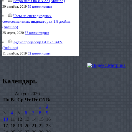
Ретро часы на ИВ-22 (Arduino)
30 октября, 2019
59 комментариев
Часы на светодиодных
семисегментных индикаторах 1,8 дюйма
(Arduino)
25 марта, 2020
57 комментариев
Аудиопроцессор BD37534FV
(Arduino)
11 октября, 2019
52 комментария
Календарь
Август 2026
Пн
Вт
Ср
Чт
Пт
Сб
Вс
1
2
3
4
5
6
7
8
9
10
11
12
13
14
15
16
17
18
19
20
21
22
23