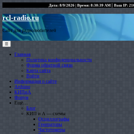
|
Дата: 8/9/2026 | Время: 8:30:39 AM
Ваш IP: 216
rcl-radio.ru
Сайт для радиолюбителей
☰
Главная
Политика конфиденциальности
Форма обратной связи
Карта сайта
Войти
Информация о сайте
Arduino
КИПиА
Форум
Ещё…
Блог
КИП и А — схемы
Осциллографы
Генераторы
Частотомеры