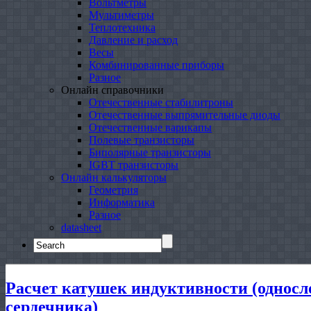
Вольтметры
Мультиметры
Теплотехника
Давление и расход
Весы
Комбинированные приборы
Разное
Онлайн справочники
Отечественные стабилитроны
Отечественные выпрямительные диоды
Отечественные варикапы
Полевые транзисторы
Биполярные транзисторы
IGBT транзисторы
Онлайн калькуляторы
Геометрия
Информатика
Разное
datasheet
Search
for:
Расчет катушек индуктивности (односл
сердечника)