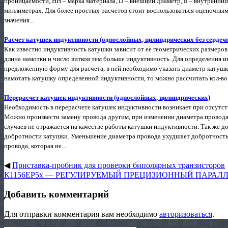
проницаемости, НН – марка материала, D – внешний диаметр, d – внутренний 
миллиметрах. Для более простых расчетов стоит воспользоваться оценочн
значения...
Расчет катушек индуктивности (однослойных, цилиндрических без сердеч
Как известно индуктивность катушки зависит от ее геометрических размеров,
длина намотки и число витков тем больше индуктивность. Для определения 
предложенную форму для расчета, в ней необходимо указать диаметр катушки
намотать катушку определенной индуктивности, то можно рассчитать кол-во 
Перерасчет катушек индуктивности (однослойных, цилиндрических)
Необходимость в перерасчете катушек индуктивности возникает при отсутст
Можно произвести замену провода другим, при изменении диаметра провода
случаев не отражается на качестве работы катушки индуктивности. Так же 
добротности катушки. Уменьшение диаметра провода ухудшает добротность 
провода, которая не...
◀
Приставка-пробник для проверки биполярных транзисторов
К1156ЕР5х — РЕГУЛИРУЕМЫЙ ПРЕЦИЗИОННЫЙ ПАРАЛ
Добавить комментарий
Для отправки комментария вам необходимо
авторизоваться
.