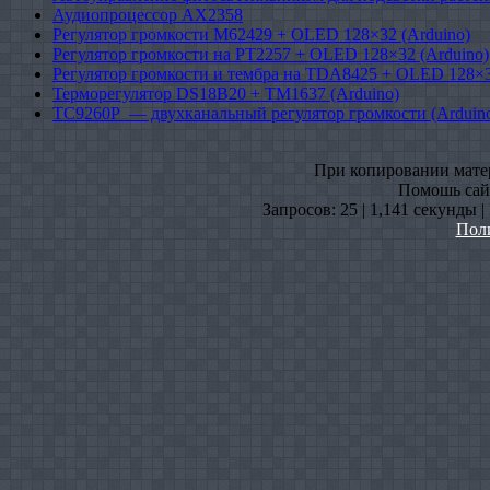
Аудиопроцессор AX2358
Регулятор громкости M62429 + OLED 128×32 (Arduino)
Регулятор громкости на PT2257 + OLED 128×32 (Arduino)
Регулятор громкости и тембра на TDA8425 + OLED 128×3
Терморегулятор DS18B20 + TM1637 (Arduino)
TC9260P — двухканальный регулятор громкости (Arduin
При копировании матери
Помошь сайт
Запросов: 25 | 1,141 секунды 
Пол