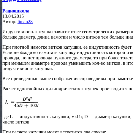
Радиошкола
13.04.2015
Автор:
liman28
Индуктивность катушки зависит от ее геометрических размеров
больше диаметр, длина намотки и число витков тем больше ин
При плотной намотке витков катушки, ее индуктивность будет
Если необходимо намотать катушку индуктивность которой изве
провода, но нет провода нужного диаметра, то при более толст
при меньшем диаметре провода уменьшить кол-во витков, в и
индуктивность катушки.
Все приведенные выше соображения справедливы при намотке 
Расчет однослойных цилиндрических катушек производится по
где L — индуктивность катушки, мкГн; D — диаметр катушки, 
число витков.
При расчете катушки могут встретится два случая: