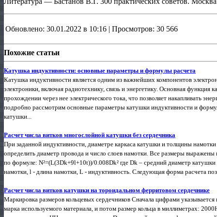
Литература — Бастанов В.Г. 300 практических советов. Москва
Обновлено: 30.01.2022 в 10:16 | Просмотров: 30 566
Похожие статьи
Катушка индуктивности: основные параметры и формулы расчета
Катушка индуктивности является одним из важнейших компонентов электрон
электроники, включая радиотехнику, связь и энергетику. Основная функция к
прохождении через нее электрического тока, что позволяет накапливать энер
подробно рассмотрим основные параметры катушки индуктивности и формул
катушки...
Расчет числа витков многослойной катушки без сердечника
При заданной индуктивности, диаметре каркаса катушки и толщины намотки 
определить диаметр провода и число слоев намотки. Все размеры выражены в
по формуле: N²=(L(3Dk+9l+10t))/0.008Dk² где Dk – средний диаметр катушки 
намотки, l - длина намотки, L - индуктивность. Следующая форма расчета позв
Расчет числа витков катушки на тороидальном ферритовом сердечнике
Маркировка размеров кольцевых сердечников Сначала цифрами указывается 
марка используемого материала, и потом размер кольца в миллиметрах: 2000Н