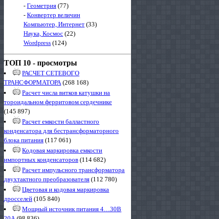
-
Геометрия
(77)
-
Конвертер величин
Компьютер, Интернет
(33)
Наука, Космос
(22)
Wordpress
(124)
ТОП 10 - просмотры
РАСЧЕТ СЕТЕВОГО
ТРАНСФОРМАТОРА
(268 168)
Расчет числа витков катушки на
тороидальном ферритовом сердечнике
(145 897)
Расчет емкости балластного
конденсатора для бестрансформаторного
блока питания
(117 061)
Кодовая маркировка емкости
импортных конденсаторов
(114 682)
Расчет импульсного трансформатора
двухтактного преобразователя
(112 780)
Цветовая и кодовая маркировка
дросселей
(105 840)
Мощный источник питания 4…30В
20А
(98 836)