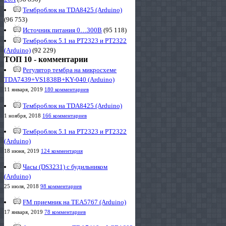
Темброблок на TDA8425 (Arduino)
(96 753)
Источник питания 0…300В
(95 118)
Темброблок 5.1 на PT2323 и PT2322
(Arduino)
(92 229)
ТОП 10 - комментарии
Регулятор тембра на микросхеме
TDA7439+VS1838B+KY-040 (Arduino)
11 января, 2019
180 комментариев
Темброблок на TDA8425 (Arduino)
1 ноября, 2018
166 комментариев
Темброблок 5.1 на PT2323 и PT2322
(Arduino)
18 июня, 2019
124 комментария
Часы (DS3231) с будильником
(Arduino)
25 июля, 2018
98 комментариев
FM приемник на TEA5767 (Arduino)
17 января, 2019
78 комментариев