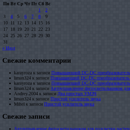
Пн
Вт
Ср
Чт
Пт
Сб
Вс
1
2
3
4
5
6
7
8
9
10
11
12
13
14
15
16
17
18
19
20
21
22
23
24
25
26
27
28
29
30
31
« Июл
Свежие комментарии
karayroza
к записи
Повышающий DC-DC преобразователь
liman324
к записи
Повышающий DC-DC преобразователь
karayroza
к записи
Повышающий DC-DC преобразователь
liman324
к записи
Автоуправление фитосветильником для
Andrey.2004
к записи
Два простых УМЗЧ
liman324
к записи
Простой усилитель звука
Mihel
к записи
Простой усилитель звука
Свежие записи
Автоуправление фитосветильником для подсветки растен