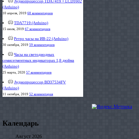
Аудиопроцессор TDA7419 + LCD1602
(Arduino)
10 апреля, 2019
68 комментариев
TDA7719 (Arduino)
15 июля, 2019
67 комментариев
Ретро часы на ИВ-22 (Arduino)
30 октября, 2019
59 комментариев
Часы на светодиодных
семисегментных индикаторах 1,8 дюйма
(Arduino)
25 марта, 2020
57 комментариев
Аудиопроцессор BD37534FV
(Arduino)
11 октября, 2019
52 комментария
Календарь
Август 2026