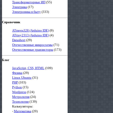
Трансформаторные ИП
(55)
Электрика
(17)
Электроника в быту
(333)
Справочник
ATmega328 (Arduino IDE)
(9)
ATtiny2313 (Arduino IDE)
(4)
Datasheet
(29)
Отечественные микросхемы
(71)
Отечественные транзисторы
(173)
Блог
JavaScript, CSS, HTML
(109)
Физика
(29)
Linux Ubuntu
(31)
PHP
(103)
Python
(15)
Wordpress
(124)
Метрология
(24)
Технологии
(139)
Калькуляторы:
-
Математика
(20)