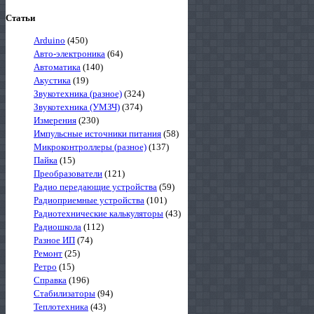
Статьи
Arduino
(450)
Авто-электроника
(64)
Автоматика
(140)
Акустика
(19)
Звукотехника (разное)
(324)
Звукотехника (УМЗЧ)
(374)
Измерения
(230)
Импульсные источники питания
(58)
Микроконтроллеры (разное)
(137)
Пайка
(15)
Преобразователи
(121)
Радио передающие устройства
(59)
Радиоприемные устройства
(101)
Радиотехнические калькуляторы
(43)
Радиошкола
(112)
Разное ИП
(74)
Ремонт
(25)
Ретро
(15)
Справка
(196)
Стабилизаторы
(94)
Теплотехника
(43)