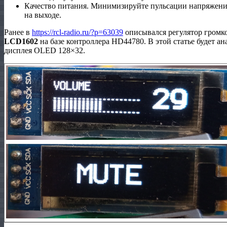
Качество питания. Минимизируйте пульсации напряжени
на выходе.
Ранее в
https://rcl-radio.ru/?p=63039
описывался регулятор громк
LCD
1602
на базе контроллера HD44780. В этой статье будет 
дисплея OLED 128×32.