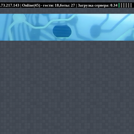
.73.217.143 |
Online(45) - гости: 18,боты: 27
| Загрузка сервера: 0.34
:
:
:
:
:
:
:
:
:
:
:
: