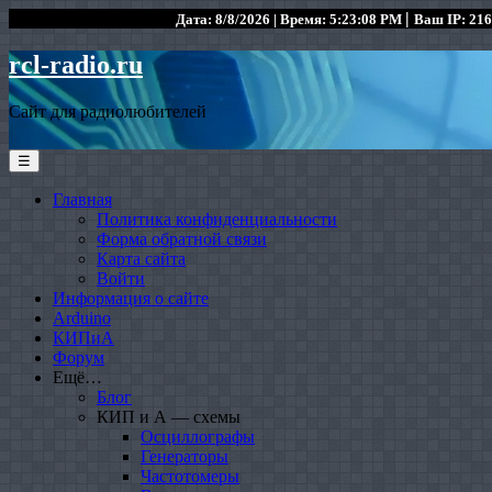
|
Дата: 8/8/2026 | Время: 5:23:08 PM
Ваш IP: 216
rcl-radio.ru
Сайт для радиолюбителей
☰
Главная
Политика конфиденциальности
Форма обратной связи
Карта сайта
Войти
Информация о сайте
Arduino
КИПиА
Форум
Ещё…
Блог
КИП и А — схемы
Осциллографы
Генераторы
Частотомеры