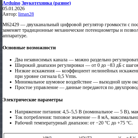
Arduino
Звукотехника (разное)
05.01.2026
Автор:
liman28
M62429 — двухканальный цифровой регулятор громкости с по
заменяет традиционные механические потенциометры и позволя
аппаратуре.
Основные возможности
Два независимых канала — можно раздельно регулировать
Широкий диапазон регулировки — от 0 до −83 дБ с шагом
Низкие искажения — коэффициент нелинейных искажений
при уровне сигнала 0,5 Vrms.
Минимальное шумовое воздействие — выходной шум окол
Простое управление — данные передаются по двухпров
Электрические параметры
Напряжение питания: 4,5–5,5 В (номинальное — 5 В), м
Ток потребления: типовое значение — 8 мА, максимальн
Рабочий температурный диапазон: от −20 °C до +75 °C.