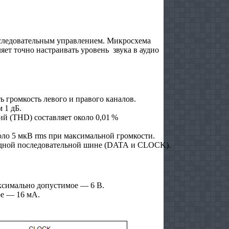
следовательным управлением. Микросхема
ет точно настраивать уровень звука в аудио
 громкость левого и правого каналов.
 1 дБ.
 (THD) составляет около 0,01 %
о 5 мкВ rms при максимальной громкости.
одной последовательной шине (DATA и CLOCK).
аксимально допустимое — 6 В.
ое — 16 мА.