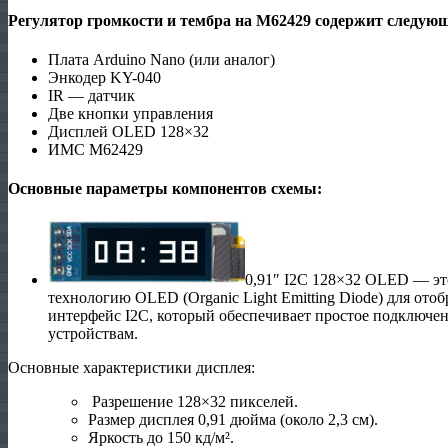
Регулятор громкости и тембра на M62429 содержит следую
Плата Arduino Nano (или аналог)
Энкодер KY-040
IR — датчик
Две кнопки управления
Дисплей OLED 128×32
ИМС M62429
Основные параметры компонентов схемы:
0,91″ I2C 128×32 OLED — эт
технологию OLED (Organic Light Emitting Diode) для от
интерфейс I2C, который обеспечивает простое подключе
устройствам.
Основные характеристики дисплея:
Разрешение 128×32 пикселей.
Размер дисплея 0,91 дюйма (около 2,3 см).
Яркость до 150 кд/м².