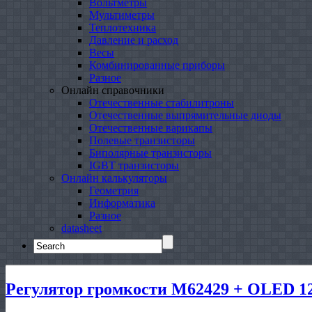
Вольтметры
Мультиметры
Теплотехника
Давление и расход
Весы
Комбинированные приборы
Разное
Онлайн справочники
Отечественные стабилитроны
Отечественные выпрямительные диоды
Отечественные варикапы
Полевые транзисторы
Биполярные транзисторы
IGBT транзисторы
Онлайн калькуляторы
Геометрия
Информатика
Разное
datasheet
Search
for:
Регулятор громкости M62429 + OLED 12