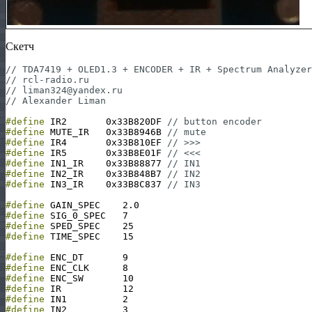
Скетч
// TDA7419 + OLED1.3 + ENCODER + IR + Spectrum Analyzer
// rcl-radio.ru
// liman324@yandex.ru
// Alexander Liman
#define
IR2
0x33B820DF
// button encoder
#define
MUTE_IR
0x33B8946B
// mute
#define
IR4
0x33B810EF
// >>>
#define
IR5
0x33B8E01F
// <<<
#define
IN1_IR
0x33B88877
// IN1
#define
IN2_IR
0x33B848B7
// IN2
#define
IN3_IR
0x33B8C837
// IN3
#define
GAIN_SPEC
2.0
#define
SIG_0_SPEC
7
#define
SPED_SPEC
25
#define
TIME_SPEC
15
#define
ENC_DT
9
#define
ENC_CLK
8
#define
ENC_SW
10
#define
IR
12
#define
IN1
2
#define
IN2
3