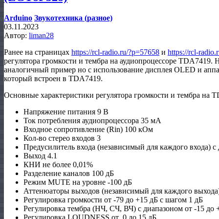
Arduino
Звукотехника (разное)
03.11.2023
Автор:
liman28
Ранее на страницах
https://rcl-radio.ru/?p=57658
и
https://rcl-radi
регулятора громкости и тембра на аудиопроцессоре TDA7419. Н
аналогичный пример но с использование дисплея OLED и аппа
который встроен в TDA7419.
Основные характеристики регулятора громкости и тембра на 
Напряжение питания 9 В
Ток потребления аудиопроцессора 35 мА
Входное сопротивление (Rin) 100 кОм
Кол-во стерео входов 3
Предусилитель входа (независимый для каждого входа) с 
Выход 4.1
КНИ не более 0,01%
Разделение каналов 100 дБ
Режим MUTE на уровне -100 дБ
Аттенюаторы выходов (независимый для каждого выхода) 
Регулировка громкости от -79 до +15 дБ с шагом 1 дБ
Регулировка тембра (НЧ, СЧ, ВЧ) с диапазоном от -15 до 
Регулировка LOUDNESS от 0 до 15 дБ