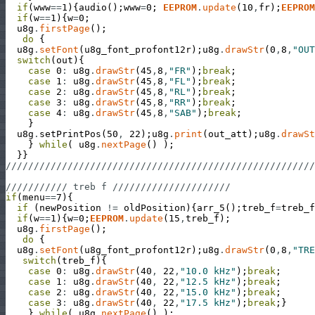
if
(
www
==
1
)
{
audio
(
)
;
www
=
0
;
EEPROM
.
update
(
10
,
fr
)
;
EEPROM
if
(
w
==
1
)
{
w
=
0
;
u8g
.
firstPage
(
)
;
do
{
u8g
.
setFont
(
u8g_font_profont12r
)
;
u8g
.
drawStr
(
0
,
8
,
"OUT
switch
(
out
)
{
case
0
:
u8g
.
drawStr
(
45
,
8
,
"FR"
)
;
break
;
case
1
:
u8g
.
drawStr
(
45
,
8
,
"FL"
)
;
break
;
case
2
:
u8g
.
drawStr
(
45
,
8
,
"RL"
)
;
break
;
case
3
:
u8g
.
drawStr
(
45
,
8
,
"RR"
)
;
break
;
case
4
:
u8g
.
drawStr
(
45
,
8
,
"SAB"
)
;
break
;
}
u8g
.
setPrintPos
(
50
,
22
)
;
u8g
.
print
(
out_att
)
;
u8g
.
drawSt
}
while
(
u8g
.
nextPage
(
)
)
;
}
}
///////////////////////////////////////////////////////
/////////// treb f /////////////////////
if
(
menu
==
7
)
{
if
(
newPosition
!=
oldPosition
)
{
arr_5
(
)
;
treb_f
=
treb_f
if
(
w
==
1
)
{
w
=
0
;
EEPROM
.
update
(
15
,
treb_f
)
;
u8g
.
firstPage
(
)
;
do
{
u8g
.
setFont
(
u8g_font_profont12r
)
;
u8g
.
drawStr
(
0
,
8
,
"TRE
switch
(
treb_f
)
{
case
0
:
u8g
.
drawStr
(
40
,
22
,
"10.0 kHz"
)
;
break
;
case
1
:
u8g
.
drawStr
(
40
,
22
,
"12.5 kHz"
)
;
break
;
case
2
:
u8g
.
drawStr
(
40
,
22
,
"15.0 kHz"
)
;
break
;
case
3
:
u8g
.
drawStr
(
40
,
22
,
"17.5 kHz"
)
;
break
;
}
}
while
(
u8g
.
nextPage
(
)
)
;