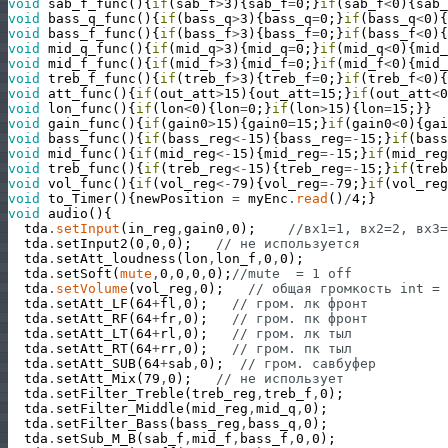
void
sab_f_func
(
)
{
if
(
sab_f
>
3
)
{
sab_f
=
0
;
}
if
(
sab_f
<
0
)
{
sab_
void
bass_q_func
(
)
{
if
(
bass_q
>
3
)
{
bass_q
=
0
;
}
if
(
bass_q
<
0
)
{
void
bass_f_func
(
)
{
if
(
bass_f
>
3
)
{
bass_f
=
0
;
}
if
(
bass_f
<
0
)
{
void
mid_q_func
(
)
{
if
(
mid_q
>
3
)
{
mid_q
=
0
;
}
if
(
mid_q
<
0
)
{
mid_
void
mid_f_func
(
)
{
if
(
mid_f
>
3
)
{
mid_f
=
0
;
}
if
(
mid_f
<
0
)
{
mid_
void
treb_f_func
(
)
{
if
(
treb_f
>
3
)
{
treb_f
=
0
;
}
if
(
treb_f
<
0
)
{
void
att_func
(
)
{
if
(
out_att
>
15
)
{
out_att
=
15
;
}
if
(
out_att
<
0
void
lon_func
(
)
{
if
(
lon
<
0
)
{
lon
=
0
;
}
if
(
lon
>
15
)
{
lon
=
15
;
}
}
void
gain_func
(
)
{
if
(
gain0
>
15
)
{
gain0
=
15
;
}
if
(
gain0
<
0
)
{
gai
void
bass_func
(
)
{
if
(
bass_reg
<
-
15
)
{
bass_reg
=
-
15
;
}
if
(
bass
void
mid_func
(
)
{
if
(
mid_reg
<
-
15
)
{
mid_reg
=
-
15
;
}
if
(
mid_reg
void
treb_func
(
)
{
if
(
treb_reg
<
-
15
)
{
treb_reg
=
-
15
;
}
if
(
treb
void
vol_func
(
)
{
if
(
vol_reg
<
-
79
)
{
vol_reg
=
-
79
;
}
if
(
vol_reg
void
to_Timer
(
)
{
newPosition
=
myEnc
.
read
(
)
/
4
;
}
void
audio
(
)
{
tda
.
setInput
(
in_reg
,
gain0
,
0
)
;
//вх1=1, вх2=2, вх3=
tda
.
setInput2
(
0
,
0
,
0
)
;
// не используется
tda
.
setAtt_loudness
(
lon
,
lon_f
,
0
,
0
)
;
tda
.
setSoft
(
mute
,
0
,
0
,
0
,
0
)
;
//mute  = 1 off 
tda
.
setVolume
(
vol_reg
,
0
)
;
// общая громкость int = 
tda
.
setAtt_LF
(
64
+
fl
,
0
)
;
// гром. лк фронт
tda
.
setAtt_RF
(
64
+
fr
,
0
)
;
// гром. пк фронт
tda
.
setAtt_LT
(
64
+
rl
,
0
)
;
// гром. лк тыл
tda
.
setAtt_RT
(
64
+
rr
,
0
)
;
// гром. пк тыл
tda
.
setAtt_SUB
(
64
+
sab
,
0
)
;
// гром. савбуфер
tda
.
setAtt_Mix
(
79
,
0
)
;
// не использует
tda
.
setFilter_Treble
(
treb_reg
,
treb_f
,
0
)
;
tda
.
setFilter_Middle
(
mid_reg
,
mid_q
,
0
)
;
tda
.
setFilter_Bass
(
bass_reg
,
bass_q
,
0
)
;
tda
.
setSub_M_B
(
sab_f
,
mid_f
,
bass_f
,
0
,
0
)
;