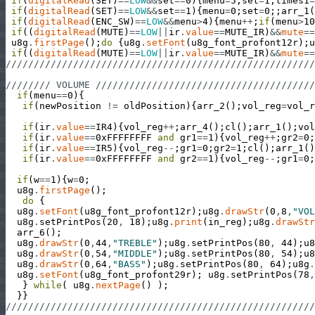
if
(
digitalRead
(
SET
)
==
LOW
&&
set
==
0
)
{
menu
=
5
;
set
=
1
;
times1
=
if
(
digitalRead
(
SET
)
==
LOW
&&
set
==
1
)
{
menu
=
0
;
set
=
0
;
;
arr_1
(
if
(
digitalRead
(
ENC_SW
)
==
LOW
&&
menu
>
4
)
{
menu
++
;
if
(
menu
>
10
if
(
(
digitalRead
(
MUTE
)
==
LOW
||
ir
.
value
==
MUTE_IR
)
&&
mute
==
u8g
.
firstPage
(
)
;
do
{
u8g
.
setFont
(
u8g_font_profont12r
)
;
u
if
(
(
digitalRead
(
MUTE
)
==
LOW
||
ir
.
value
==
MUTE_IR
)
&&
mute
==
///////////////////////////////////////////////////////
//////// VOLUME ///////////////////////////////////////
if
(
menu
==
0
)
{
if
(
newPosition
!=
oldPosition
)
{
arr_2
(
)
;
vol_reg
=
vol_r
if
(
ir
.
value
==
IR4
)
{
vol_reg
++
;
arr_4
(
)
;
cl
(
)
;
arr_1
(
)
;
vol
if
(
ir
.
value
==
0xFFFFFFFF
and
gr1
==
1
)
{
vol_reg
++
;
gr2
=
0
;
if
(
ir
.
value
==
IR5
)
{
vol_reg
--
;
gr1
=
0
;
gr2
=
1
;
cl
(
)
;
arr_1
(
)
if
(
ir
.
value
==
0xFFFFFFFF
and
gr2
==
1
)
{
vol_reg
--
;
gr1
=
0
;
if
(
w
==
1
)
{
w
=
0
;
u8g
.
firstPage
(
)
;
do
{
u8g
.
setFont
(
u8g_font_profont12r
)
;
u8g
.
drawStr
(
0
,
8
,
"VOL
u8g
.
setPrintPos
(
20
,
18
)
;
u8g
.
print
(
in_reg
)
;
u8g
.
drawStr
arr_6
(
)
;
u8g
.
drawStr
(
0
,
44
,
"TREBLE"
)
;
u8g
.
setPrintPos
(
80
,
44
)
;
u8
u8g
.
drawStr
(
0
,
54
,
"MIDDLE"
)
;
u8g
.
setPrintPos
(
80
,
54
)
;
u8
u8g
.
drawStr
(
0
,
64
,
"BASS"
)
;
u8g
.
setPrintPos
(
80
,
64
)
;
u8g
.
u8g
.
setFont
(
u8g_font_profont29r
)
;
u8g
.
setPrintPos
(
78
,
}
while
(
u8g
.
nextPage
(
)
)
;
}
}
///////////////////////////////////////////////////////