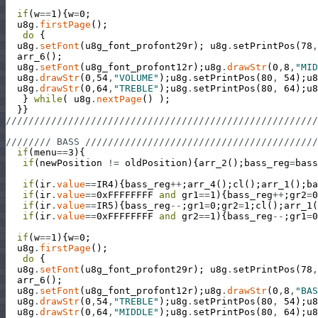
if
(
w
==
1
)
{
w
=
0
;
u8g
.
firstPage
(
)
;
do
{
u8g
.
setFont
(
u8g_font_profont29r
)
;
u8g
.
setPrintPos
(
78
,
arr_6
(
)
;
u8g
.
setFont
(
u8g_font_profont12r
)
;
u8g
.
drawStr
(
0
,
8
,
"MID
u8g
.
drawStr
(
0
,
54
,
"VOLUME"
)
;
u8g
.
setPrintPos
(
80
,
54
)
;
u8
u8g
.
drawStr
(
0
,
64
,
"TREBLE"
)
;
u8g
.
setPrintPos
(
80
,
64
)
;
u8
}
while
(
u8g
.
nextPage
(
)
)
;
}
}
///////////////////////////////////////////////////////
//////// BASS /////////////////////////////////////////
if
(
menu
==
3
)
{
if
(
newPosition
!=
oldPosition
)
{
arr_2
(
)
;
bass_reg
=
bass
if
(
ir
.
value
==
IR4
)
{
bass_reg
++
;
arr_4
(
)
;
cl
(
)
;
arr_1
(
)
;
ba
if
(
ir
.
value
==
0xFFFFFFFF
and
gr1
==
1
)
{
bass_reg
++
;
gr2
=
0
if
(
ir
.
value
==
IR5
)
{
bass_reg
--
;
gr1
=
0
;
gr2
=
1
;
cl
(
)
;
arr_1
(
if
(
ir
.
value
==
0xFFFFFFFF
and
gr2
==
1
)
{
bass_reg
--
;
gr1
=
0
if
(
w
==
1
)
{
w
=
0
;
u8g
.
firstPage
(
)
;
do
{
u8g
.
setFont
(
u8g_font_profont29r
)
;
u8g
.
setPrintPos
(
78
,
arr_6
(
)
;
u8g
.
setFont
(
u8g_font_profont12r
)
;
u8g
.
drawStr
(
0
,
8
,
"BAS
u8g
.
drawStr
(
0
,
54
,
"TREBLE"
)
;
u8g
.
setPrintPos
(
80
,
54
)
;
u8
u8g
.
drawStr
(
0
,
64
,
"MIDDLE"
)
;
u8g
.
setPrintPos
(
80
,
64
)
;
u8