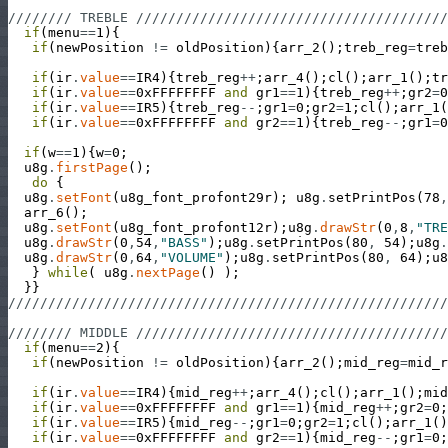
//////// TREBLE ///////////////////////////////////////
if
(
menu
==
1
)
{
if
(
newPosition
!=
oldPosition
)
{
arr_2
(
)
;
treb_reg
=
treb
if
(
ir
.
value
==
IR4
)
{
treb_reg
++
;
arr_4
(
)
;
cl
(
)
;
arr_1
(
)
;
tr
if
(
ir
.
value
==
0xFFFFFFFF
and
gr1
==
1
)
{
treb_reg
++
;
gr2
=
0
if
(
ir
.
value
==
IR5
)
{
treb_reg
--
;
gr1
=
0
;
gr2
=
1
;
cl
(
)
;
arr_1
(
if
(
ir
.
value
==
0xFFFFFFFF
and
gr2
==
1
)
{
treb_reg
--
;
gr1
=
0
if
(
w
==
1
)
{
w
=
0
;
u8g
.
firstPage
(
)
;
do
{
u8g
.
setFont
(
u8g_font_profont29r
)
;
u8g
.
setPrintPos
(
78
,
arr_6
(
)
;
u8g
.
setFont
(
u8g_font_profont12r
)
;
u8g
.
drawStr
(
0
,
8
,
"TRE
u8g
.
drawStr
(
0
,
54
,
"BASS"
)
;
u8g
.
setPrintPos
(
80
,
54
)
;
u8g
.
u8g
.
drawStr
(
0
,
64
,
"VOLUME"
)
;
u8g
.
setPrintPos
(
80
,
64
)
;
u8
}
while
(
u8g
.
nextPage
(
)
)
;
}
}
///////////////////////////////////////////////////////
//////// MIDDLE ///////////////////////////////////////
if
(
menu
==
2
)
{
if
(
newPosition
!=
oldPosition
)
{
arr_2
(
)
;
mid_reg
=
mid_r
if
(
ir
.
value
==
IR4
)
{
mid_reg
++
;
arr_4
(
)
;
cl
(
)
;
arr_1
(
)
;
mid
if
(
ir
.
value
==
0xFFFFFFFF
and
gr1
==
1
)
{
mid_reg
++
;
gr2
=
0
;
if
(
ir
.
value
==
IR5
)
{
mid_reg
--
;
gr1
=
0
;
gr2
=
1
;
cl
(
)
;
arr_1
(
)
if
(
ir
.
value
==
0xFFFFFFFF
and
gr2
==
1
)
{
mid_reg
--
;
gr1
=
0
;