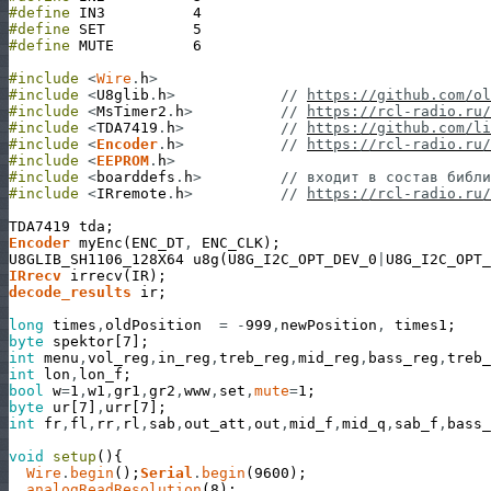
#define
IN3
4
#define
SET
5
#define
MUTE
6
#include
<
Wire
.
h
>
#include
<
U8glib
.
h
>
// 
https://github.com/ol
#include
<
MsTimer2
.
h
>
// 
https://rcl-radio.ru/
#include
<
TDA7419
.
h
>
// 
https://github.com/li
#include
<
Encoder
.
h
>
// 
https://rcl-radio.ru/
#include
<
EEPROM
.
h
>
#include
<
boarddefs
.
h
>
// входит в состав библи
#include
<
IRremote
.
h
>
// 
https://rcl-radio.ru/
TDA7419
tda
;
Encoder
myEnc
(
ENC_DT
,
ENC_CLK
)
;
U8GLIB_SH1106_128X64
u8g
(
U8G_I2C_OPT_DEV_0
|
U8G_I2C_OPT_
IRrecv
irrecv
(
IR
)
;
decode_results
ir
;
long
times
,
oldPosition
=
-
999
,
newPosition
,
times1
;
byte
spektor
[
7
]
;
int
menu
,
vol_reg
,
in_reg
,
treb_reg
,
mid_reg
,
bass_reg
,
treb_
int
lon
,
lon_f
;
bool
w
=
1
,
w1
,
gr1
,
gr2
,
www
,
set
,
mute
=
1
;
byte
ur
[
7
]
,
urr
[
7
]
;
int
fr
,
fl
,
rr
,
rl
,
sab
,
out_att
,
out
,
mid_f
,
mid_q
,
sab_f
,
bass_
void
setup
(
)
{
Wire
.
begin
(
)
;
Serial
.
begin
(
9600
)
;
analogReadResolution
(
8
)
;