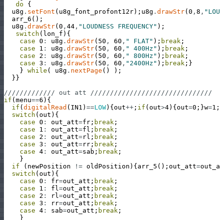
do
{
u8g
.
setFont
(
u8g_font_profont12r
)
;
u8g
.
drawStr
(
0
,
8
,
"LOU
arr_6
(
)
;
u8g
.
drawStr
(
0
,
44
,
"LOUDNESS FREQUENCY"
)
;
switch
(
lon_f
)
{
case
0
:
u8g
.
drawStr
(
50
,
60
,
" FLAT"
)
;
break
;
case
1
:
u8g
.
drawStr
(
50
,
60
,
" 400Hz"
)
;
break
;
case
2
:
u8g
.
drawStr
(
50
,
60
,
" 800Hz"
)
;
break
;
case
3
:
u8g
.
drawStr
(
50
,
60
,
"2400Hz"
)
;
break
;
}
}
while
(
u8g
.
nextPage
(
)
)
;
}
}
///////////// out att ///////////////////////////////
if
(
menu
==
6
)
{
if
(
digitalRead
(
IN1
)
==
LOW
)
{
out
++
;
if
(
out
>
4
)
{
out
=
0
;
}
w
=
1
;
switch
(
out
)
{
case
0
:
out_att
=
fr
;
break
;
case
1
:
out_att
=
fl
;
break
;
case
2
:
out_att
=
rl
;
break
;
case
3
:
out_att
=
rr
;
break
;
case
4
:
out_att
=
sab
;
break
;
}
if
(
newPosition
!=
oldPosition
)
{
arr_5
(
)
;
out_att
=
out_a
switch
(
out
)
{
case
0
:
fr
=
out_att
;
break
;
case
1
:
fl
=
out_att
;
break
;
case
2
:
rl
=
out_att
;
break
;
case
3
:
rr
=
out_att
;
break
;
case
4
:
sab
=
out_att
;
break
;
}