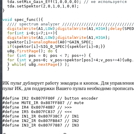
tda
.
setMix_Gain_Eff
(
1
,
0
,
0
,
0
,
0
)
;
// не используется
tda
.
setSpektor
(
2
,
0
,
1
,
0
,
1
,
0
,
0
)
;
}
void
spec_func
(
)
{
//// spectrum analyzer //////////////////////////////
digitalWrite
(
A1
,
LOW
)
;
digitalWrite
(
A1
,
HIGH
)
;
delay
(
SPED
for
(
int
i
=
0
;
i
<
7
;
i
++
)
{
digitalWrite
(
A1
,
LOW
)
;
digitalWrite
(
A1
,
HIGH
)
;
spektor
[
i
]
=
analogRead
(
A0
)
*
GAIN_SPEC
;
if
(
spektor
[
i
]
<
SIG_0_SPEC
)
{
spektor
[
i
]
=
0
;
}
}
u8g
.
firstPage
(
)
;
do
{
for
(
int
pos
=
0
;
pos
<
7
;
pos
++
)
{
for
(
int
v_pos
=
0
;
v_pos
<
spektor
[
pos
]
+
4
;
v_pos
+=
4
)
{
u8g
.
}
while
(
u8g
.
nextPage
(
)
)
;
}
ИК пульт дублирует работу энкодера и кнопок. Для управлени
пульт ИК, для поддержки Вашего пульта необходимо прописать 
#define IR2 0x807FF00F // button encoder

#define MUTE_IR 0x807FF807 // mute

#define IR4 0x807F48B7 // >>>

#define IR5 0x807FC837 // <<<

#define IN1_IR 0x807F38C7 // IN1

#define IN2_IR 0x807FB847 // IN2
