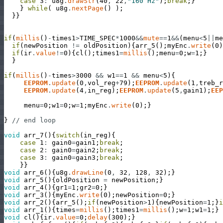
case
3
:
u8g
.
drawStr
(
40
,
22
,
"160 Hz"
)
;
break
;
}
}
while
(
u8g
.
nextPage
(
)
)
;
}
}
if
(
millis
(
)
-
times1
>
TIME_SPEC
*
1000
&&
mute
==
1
&&
(
menu
<
5
||
me
if
(
newPosition
!=
oldPosition
)
{
arr_5
(
)
;
myEnc
.
write
(
0
)
if
(
ir
.
value
!=
0
)
{
cl
(
)
;
times1
=
millis
(
)
;
menu
=
0
;
w
=
1
;
}
}
if
(
millis
(
)
-
times
>
3000
&&
w1
==
1
&&
menu
<
5
)
{
EEPROM
.
update
(
0
,
vol_reg
+
79
)
;
EEPROM
.
update
(
1
,
treb_r
EEPROM
.
update
(
4
,
in_reg
)
;
EEPROM
.
update
(
5
,
gain1
)
;
EEP
menu
=
0
;
w1
=
0
;
w
=
1
;
myEnc
.
write
(
0
)
;
}
}
// end loop
void
arr_7
(
)
{
switch
(
in_reg
)
{
case
1
:
gain0
=
gain1
;
break
;
case
2
:
gain0
=
gain2
;
break
;
case
3
:
gain0
=
gain3
;
break
;
}
}
void
arr_6
(
)
{
u8g
.
drawLine
(
0
,
32
,
128
,
32
)
;
}
void
arr_5
(
)
{
oldPosition
=
newPosition
;
}
void
arr_4
(
)
{
gr1
=
1
;
gr2
=
0
;
}
void
arr_3
(
)
{
myEnc
.
write
(
0
)
;
newPosition
=
0
;
}
void
arr_2
(
)
{
arr_5
(
)
;
if
(
newPosition
>
1
)
{
newPosition
=
1
;
}
i
void
arr_1
(
)
{
times
=
millis
(
)
;
times1
=
millis
(
)
;
w
=
1
;
w1
=
1
;
}
void
cl
(
)
{
ir
.
value
=
0
;
delay
(
300
)
;
}