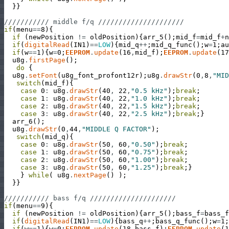
}
}
/////////// middle f/q /////////////////////
if
(
menu
==
8
)
{
if
(
newPosition
!=
oldPosition
)
{
arr_5
(
)
;
mid_f
=
mid_f
+
n
if
(
digitalRead
(
IN1
)
==
LOW
)
{
mid_q
++
;
mid_q_func
(
)
;
w
=
1
;
au
if
(
w
==
1
)
{
w
=
0
;
EEPROM
.
update
(
16
,
mid_f
)
;
EEPROM
.
update
(
17
u8g
.
firstPage
(
)
;
do
{
u8g
.
setFont
(
u8g_font_profont12r
)
;
u8g
.
drawStr
(
0
,
8
,
"MID
switch
(
mid_f
)
{
case
0
:
u8g
.
drawStr
(
40
,
22
,
"0.5 kHz"
)
;
break
;
case
1
:
u8g
.
drawStr
(
40
,
22
,
"1.0 kHz"
)
;
break
;
case
2
:
u8g
.
drawStr
(
40
,
22
,
"1.5 kHz"
)
;
break
;
case
3
:
u8g
.
drawStr
(
40
,
22
,
"2.5 kHz"
)
;
break
;
}
arr_6
(
)
;
u8g
.
drawStr
(
0
,
44
,
"MIDDLE Q FACTOR"
)
;
switch
(
mid_q
)
{
case
0
:
u8g
.
drawStr
(
50
,
60
,
"0.50"
)
;
break
;
case
1
:
u8g
.
drawStr
(
50
,
60
,
"0.75"
)
;
break
;
case
2
:
u8g
.
drawStr
(
50
,
60
,
"1.00"
)
;
break
;
case
3
:
u8g
.
drawStr
(
50
,
60
,
"1.25"
)
;
break
;
}
}
while
(
u8g
.
nextPage
(
)
)
;
}
}
/////////// bass f/q /////////////////////
if
(
menu
==
9
)
{
if
(
newPosition
!=
oldPosition
)
{
arr_5
(
)
;
bass_f
=
bass_f
if
(
digitalRead
(
IN1
)
==
LOW
)
{
bass_q
++
;
bass_q_func
(
)
;
w
=
1
;
if
(
w
==
1
)
{
w
=
0
;
EEPROM
.
update
(
18
,
bass_f
)
;
EEPROM
.
update
(
1