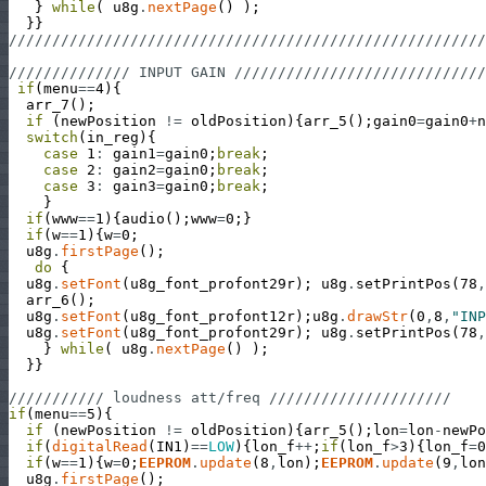
}
while
(
u8g
.
nextPage
(
)
)
;
}
}
///////////////////////////////////////////////////////
////////////// INPUT GAIN /////////////////////////////
if
(
menu
==
4
)
{
arr_7
(
)
;
if
(
newPosition
!=
oldPosition
)
{
arr_5
(
)
;
gain0
=
gain0
+
n
switch
(
in_reg
)
{
case
1
:
gain1
=
gain0
;
break
;
case
2
:
gain2
=
gain0
;
break
;
case
3
:
gain3
=
gain0
;
break
;
}
if
(
www
==
1
)
{
audio
(
)
;
www
=
0
;
}
if
(
w
==
1
)
{
w
=
0
;
u8g
.
firstPage
(
)
;
do
{
u8g
.
setFont
(
u8g_font_profont29r
)
;
u8g
.
setPrintPos
(
78
,
arr_6
(
)
;
u8g
.
setFont
(
u8g_font_profont12r
)
;
u8g
.
drawStr
(
0
,
8
,
"INP
u8g
.
setFont
(
u8g_font_profont29r
)
;
u8g
.
setPrintPos
(
78
,
}
while
(
u8g
.
nextPage
(
)
)
;
}
}
/////////// loudness att/freq /////////////////////
if
(
menu
==
5
)
{
if
(
newPosition
!=
oldPosition
)
{
arr_5
(
)
;
lon
=
lon
-
newPo
if
(
digitalRead
(
IN1
)
==
LOW
)
{
lon_f
++
;
if
(
lon_f
>
3
)
{
lon_f
=
0
if
(
w
==
1
)
{
w
=
0
;
EEPROM
.
update
(
8
,
lon
)
;
EEPROM
.
update
(
9
,
lon
u8g
.
firstPage
(
)
;