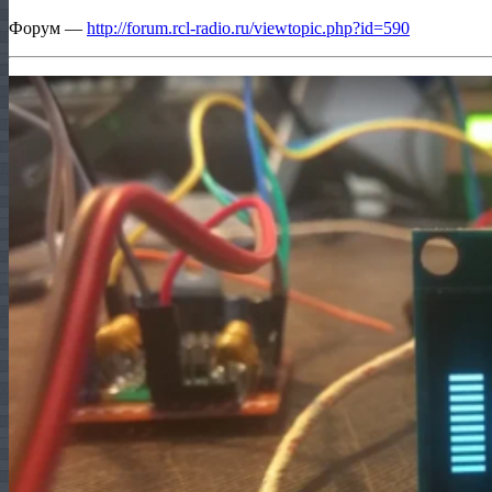
Форум —
http://forum.rcl-radio.ru/viewtopic.php?id=590