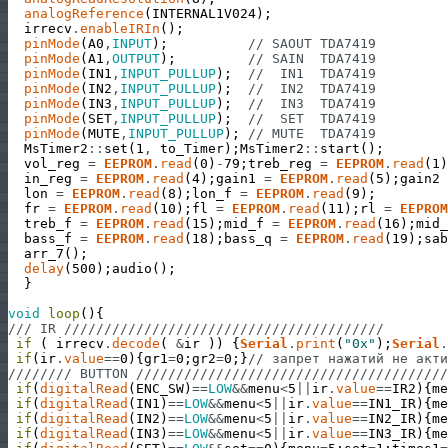
analogReference
(
INTERNAL1V024
)
;
irrecv
.
enableIRIn
(
)
;
pinMode
(
A0
,
INPUT
)
;
// SAOUT TDA7419
pinMode
(
A1
,
OUTPUT
)
;
// SAIN  TDA7419
pinMode
(
IN1
,
INPUT_PULLUP
)
;
//  IN1  TDA7419
pinMode
(
IN2
,
INPUT_PULLUP
)
;
//  IN2  TDA7419
pinMode
(
IN3
,
INPUT_PULLUP
)
;
//  IN3  TDA7419
pinMode
(
SET
,
INPUT_PULLUP
)
;
//  SET  TDA7419
pinMode
(
MUTE
,
INPUT_PULLUP
)
;
// MUTE  TDA7419
MsTimer2
:
:
set
(
1
,
to_Timer
)
;
MsTimer2
:
:
start
(
)
;
vol_reg
=
EEPROM
.
read
(
0
)
-
79
;
treb_reg
=
EEPROM
.
read
(
1
)
in_reg
=
EEPROM
.
read
(
4
)
;
gain1
=
EEPROM
.
read
(
5
)
;
gain2
lon
=
EEPROM
.
read
(
8
)
;
lon_f
=
EEPROM
.
read
(
9
)
;
fr
=
EEPROM
.
read
(
10
)
;
fl
=
EEPROM
.
read
(
11
)
;
rl
=
EEPROM
treb_f
=
EEPROM
.
read
(
15
)
;
mid_f
=
EEPROM
.
read
(
16
)
;
mid_
bass_f
=
EEPROM
.
read
(
18
)
;
bass_q
=
EEPROM
.
read
(
19
)
;
sab
arr_7
(
)
;
delay
(
500
)
;
audio
(
)
;
}
void
loop
(
)
{
/// IR ////////////////////////////////////////
if
(
irrecv
.
decode
(
&
ir
)
)
{
Serial
.
print
(
"0x"
)
;
Serial
.
if
(
ir
.
value
==
0
)
{
gr1
=
0
;
gr2
=
0
;
}
// запрет нажатий не акти
//////// BUTTON ///////////////////////////////////////
if
(
digitalRead
(
ENC_SW
)
==
LOW
&&
menu
<
5
||
ir
.
value
==
IR2
)
{
me
if
(
digitalRead
(
IN1
)
==
LOW
&&
menu
<
5
||
ir
.
value
==
IN1_IR
)
{
me
if
(
digitalRead
(
IN2
)
==
LOW
&&
menu
<
5
||
ir
.
value
==
IN2_IR
)
{
me
if
(
digitalRead
(
IN3
)
==
LOW
&&
menu
<
5
||
ir
.
value
==
IN3_IR
)
{
me