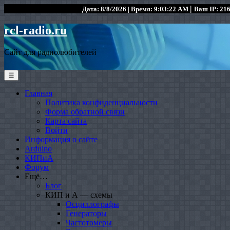
|
Дата: 8/8/2026 | Время: 9:03:22 AM
Ваш IP: 216
rcl-radio.ru
Сайт для радиолюбителей
☰
Главная
Политика конфиденциальности
Форма обратной связи
Карта сайта
Войти
Информация о сайте
Arduino
КИПиА
Форум
Ещё…
Блог
КИП и А — схемы
Осциллографы
Генераторы
Частотомеры