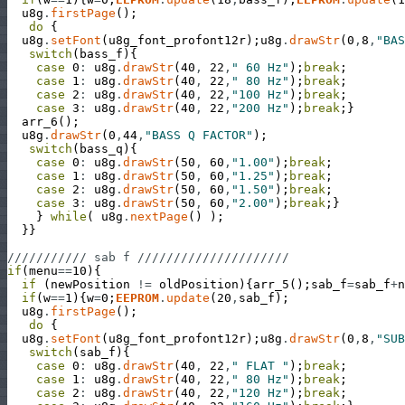
u8g
.
firstPage
(
)
;
do
{
u8g
.
setFont
(
u8g_font_profont12r
)
;
u8g
.
drawStr
(
0
,
8
,
"BAS
switch
(
bass_f
)
{
case
0
:
u8g
.
drawStr
(
40
,
22
,
" 60 Hz"
)
;
break
;
case
1
:
u8g
.
drawStr
(
40
,
22
,
" 80 Hz"
)
;
break
;
case
2
:
u8g
.
drawStr
(
40
,
22
,
"100 Hz"
)
;
break
;
case
3
:
u8g
.
drawStr
(
40
,
22
,
"200 Hz"
)
;
break
;
}
arr_6
(
)
;
u8g
.
drawStr
(
0
,
44
,
"BASS Q FACTOR"
)
;
switch
(
bass_q
)
{
case
0
:
u8g
.
drawStr
(
50
,
60
,
"1.00"
)
;
break
;
case
1
:
u8g
.
drawStr
(
50
,
60
,
"1.25"
)
;
break
;
case
2
:
u8g
.
drawStr
(
50
,
60
,
"1.50"
)
;
break
;
case
3
:
u8g
.
drawStr
(
50
,
60
,
"2.00"
)
;
break
;
}
}
while
(
u8g
.
nextPage
(
)
)
;
}
}
/////////// sab f /////////////////////
if
(
menu
==
10
)
{
if
(
newPosition
!=
oldPosition
)
{
arr_5
(
)
;
sab_f
=
sab_f
+
n
if
(
w
==
1
)
{
w
=
0
;
EEPROM
.
update
(
20
,
sab_f
)
;
u8g
.
firstPage
(
)
;
do
{
u8g
.
setFont
(
u8g_font_profont12r
)
;
u8g
.
drawStr
(
0
,
8
,
"SUB
switch
(
sab_f
)
{
case
0
:
u8g
.
drawStr
(
40
,
22
,
" FLAT "
)
;
break
;
case
1
:
u8g
.
drawStr
(
40
,
22
,
" 80 Hz"
)
;
break
;
case
2
:
u8g
.
drawStr
(
40
,
22
,
"120 Hz"
)
;
break
;