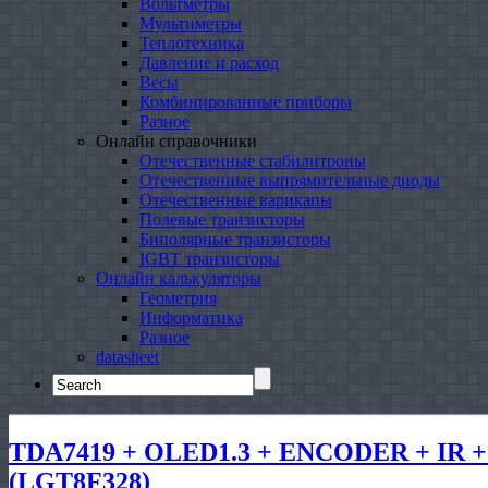
Вольтметры
Мультиметры
Теплотехника
Давление и расход
Весы
Комбинированные приборы
Разное
Онлайн справочники
Отечественные стабилитроны
Отечественные выпрямительные диоды
Отечественные варикапы
Полевые транзисторы
Биполярные транзисторы
IGBT транзисторы
Онлайн калькуляторы
Геометрия
Информатика
Разное
datasheet
Search
for:
TDA7419 + OLED1.3 + ENCODER + IR + 
(LGT8F328)